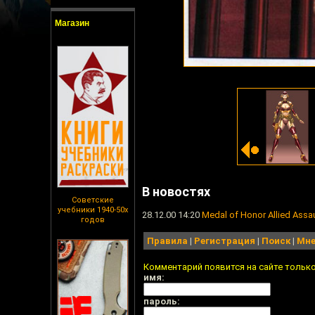
Магазин
В новостях
Советские
учебники 1940-50х
28.12.00 14:20
Medal of Honor Allied Assau
годов
Правила
|
Регистрация
|
Поиск
|
Мне
Комментарий появится на сайте тольк
имя:
пароль: