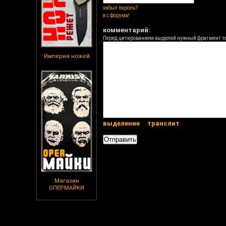
забыл пароль?
я с форума!
комментарий:
Перед цитированием выделяй нужный фрагмент т
Империя ножей
выделение
транслит
Магазин
ОПЕРМАЙКИ