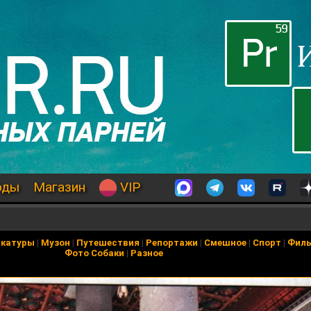
оды
Магазин
VIP
икатуры
|
Музон
|
Путешествия
|
Репортажи
|
Смешное
|
Спорт
|
Фил
Фото Собаки
|
Разное