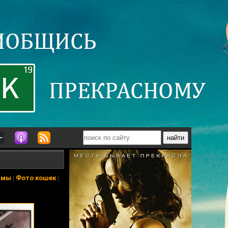
ьмы
|
Фото кошек
|