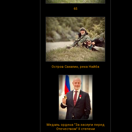
65
Остров Сахалин, река Найба
Медаль ордена "За заслуги перед
Отечеством" II степени