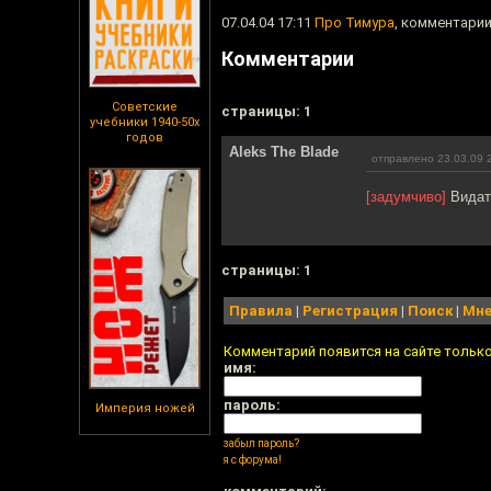
07.04.04 17:11
Про Тимура
, комментарии
Комментарии
Советские
cтраницы: 1
учебники 1940-50х
годов
Aleks The Blade
отправлено 23.03.09 
[задумчиво]
Видать
cтраницы: 1
Правила
|
Регистрация
|
Поиск
|
Мне
Комментарий появится на сайте тольк
имя:
пароль:
Империя ножей
забыл пароль?
я с форума!