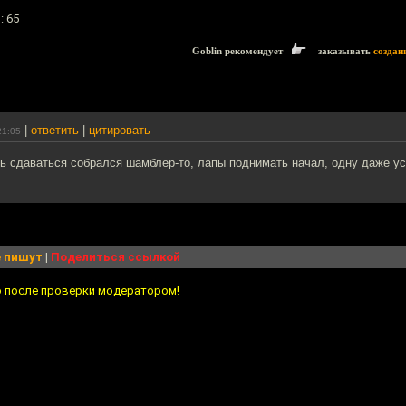
: 65
Goblin рекомендует
заказывать
создан
|
ответить
|
цитировать
21:05
 сдаваться собрался шамблер-то, лапы поднимать начал, одну даже ус
 пишут
|
Поделиться ссылкой
о после проверки модератором!