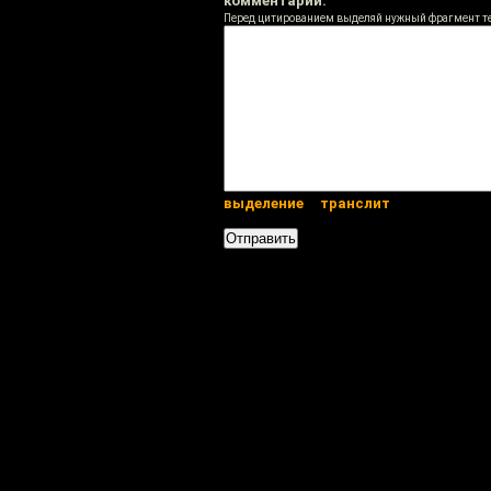
комментарий:
Перед цитированием выделяй нужный фрагмент т
выделение
транслит