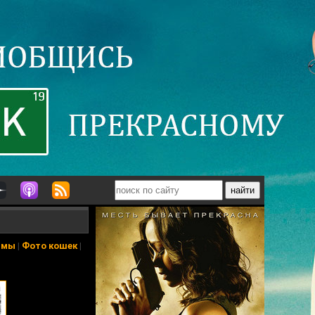
ьмы
|
Фото кошек
|