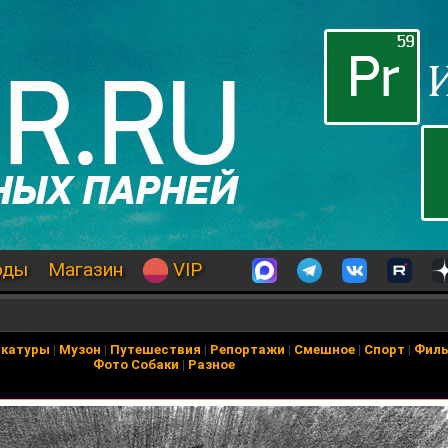
оды
Магазин
VIP
икатуры
|
Музон
|
Путешествия
|
Репортажи
|
Смешное
|
Спорт
|
Фил
Фото Собаки
|
Разное