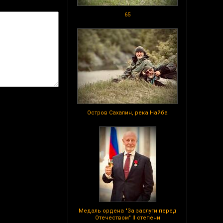
65
Остров Сахалин, река Найба
Медаль ордена "За заслуги перед
Отечеством" II степени