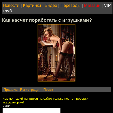
Новости
|
Картинки
|
Видео
|
Переводы
|
Магазин
|
VIP
клуб
Как насчет поработать с игрушками?
Правила
|
Регистрация
|
Поиск
Комментарий появится на сайте только после проверки
модератором!
имя: