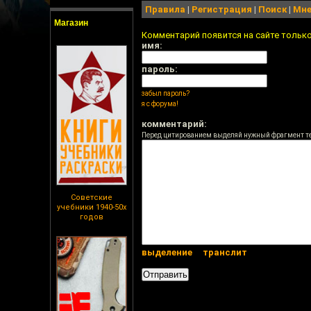
Правила
|
Регистрация
|
Поиск
|
Мне
Магазин
Комментарий появится на сайте тольк
имя:
пароль:
забыл пароль?
я с форума!
комментарий:
Перед цитированием выделяй нужный фрагмент т
Советские
учебники 1940-50х
годов
выделение
транслит