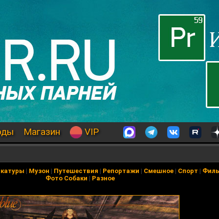
оды
Магазин
VIP
икатуры
|
Музон
|
Путешествия
|
Репортажи
|
Смешное
|
Спорт
|
Фил
Фото Собаки
|
Разное