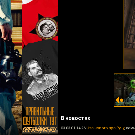
В новостях
03.03.01 14:26
Что нового про Руну
, ком