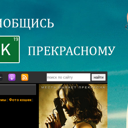
ьмы
|
Фото кошек
|