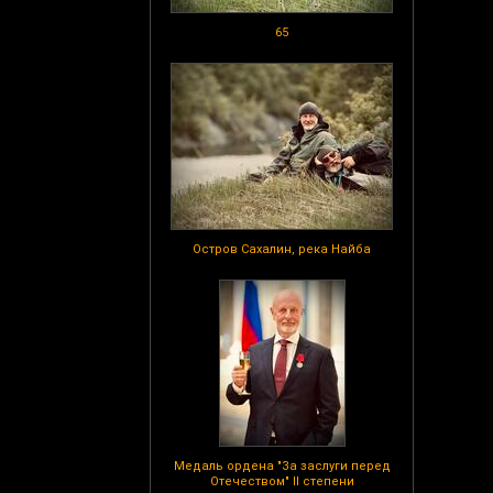
65
Остров Сахалин, река Найба
Медаль ордена "За заслуги перед
Отечеством" II степени