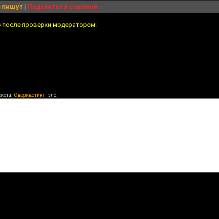
 пишут
|
Поделиться ссылкой
о после проверки модератором!
екста.
Оверквотинг
- зло.