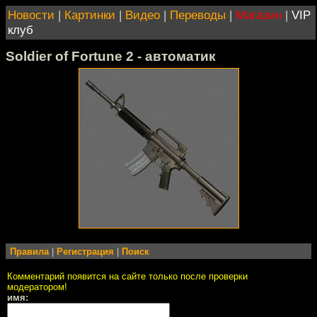
Новости
|
Картинки
|
Видео
|
Переводы
|
Магазин
|
VIP
клуб
Soldier of Fortune 2 - автоматик
Правила
|
Регистрация
|
Поиск
Комментарий появится на сайте только после проверки
модератором!
имя: