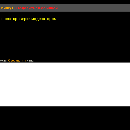
 пишут
|
Поделиться ссылкой
о после проверки модератором!
екста.
Оверквотинг
- зло.