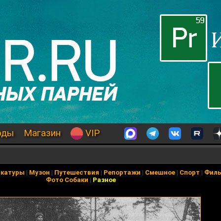
оды
Магазин
VIP
икатуры
|
Музон
|
Путешествия
|
Репортажи
|
Смешное
|
Спорт
|
Фил
Фото Собаки
|
Разное