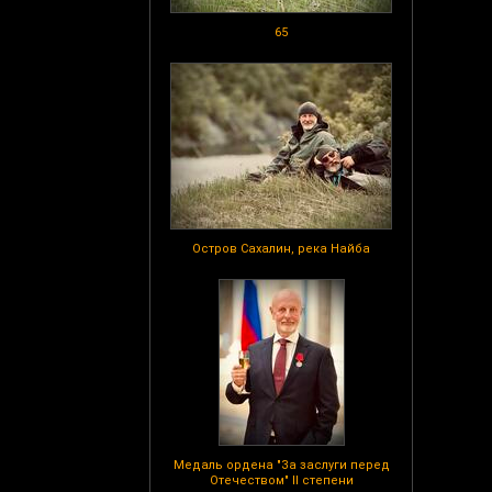
65
Остров Сахалин, река Найба
Медаль ордена "За заслуги перед
Отечеством" II степени