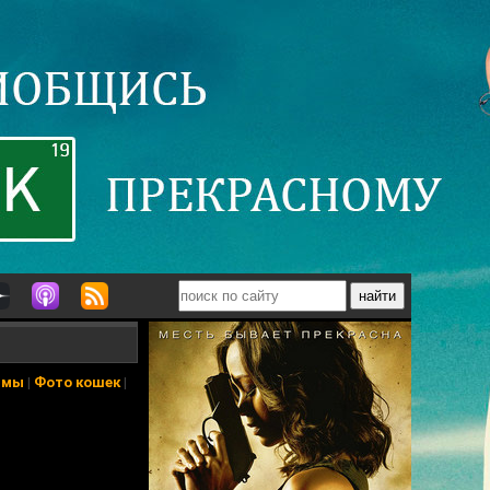
ьмы
|
Фото кошек
|