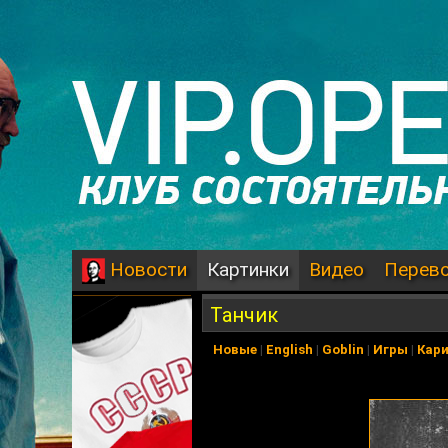
Картинки
Видео
Перев
Новости
Танчик
Новые
|
English
|
Goblin
|
Игры
|
Кар