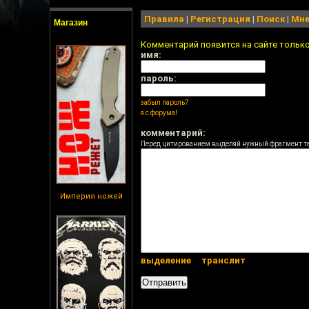
Правила
|
Регистрация
|
Поиск
|
Мне
Магазин
Комментарий появится на сайте тольк
имя:
пароль:
забыл пароль?
я с форума!
комментарий:
Перед цитированием выделяй нужный фрагмент т
Империя ножей
выделение
транслит