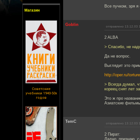
Все пучком, зря я
Магазин
Goblin
отправлено 13.12.03 
2 ALBA
> Спасибо, не над
Да не вопрос.
Выглядит это прим
http://oper.ru/tort
> Всегда думал, ч
кореец снят лет з
Советские
учебники 1940-50х
годов
Это ж про название
Азиатские фильмы 
TemC
отправлено 13.12.03 
2 Пират:
Ладно, признаю, с