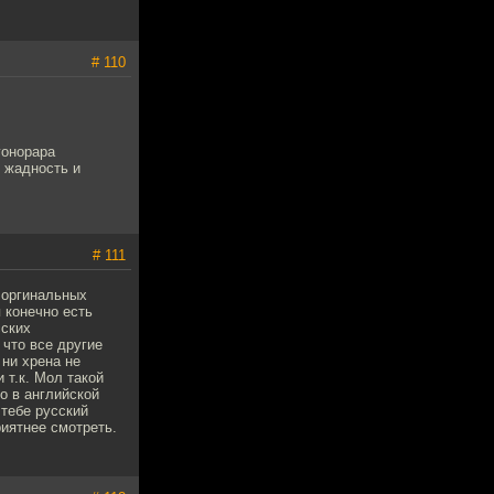
# 110
гонорара
о жадность и
# 111
 оргинальных
 конечно есть
сских
 что все другие
 ни хрена не
 т.к. Мол такой
то в английской
 тебе русский
риятнее смотреть.