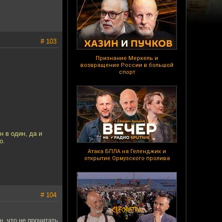
# 103
Признание Меркель и
возвращение России в большой
спорт
н в один, да и
о.
Атака БПЛА на Геленджик и
открытие Ормузского пролива
# 104
, что не прочитать