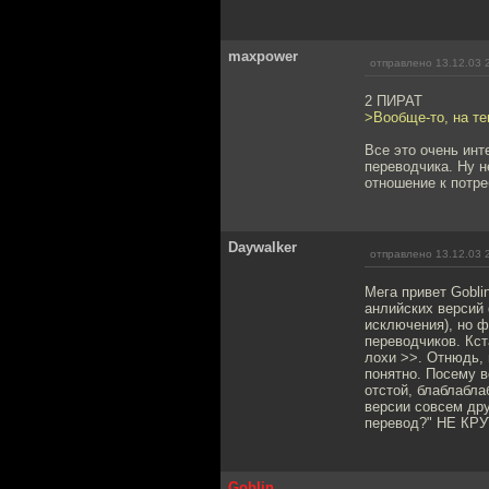
maxpower
отправлено 13.12.03 
2 ПИРАТ
>Вообще-то, на те
Все это очень инт
переводчика. Ну н
отношение к потре
Daywalker
отправлено 13.12.03 
Мега привет Gobli
анлийских версий 
исключения), но ф
переводчиков. Кст
лохи >>. Отнюдь, 
понятно. Посему в
отстой, блаблабла
версии совсем дру
перевод?" НЕ КРУТ
Goblin