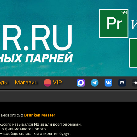
оды
Магазин
VIP
чанового х/ф
Drunken Master
.
ецкого назывался
Их звали костоломами
.
л о фильме много нового.
 — вообще сплошные открытия будут.