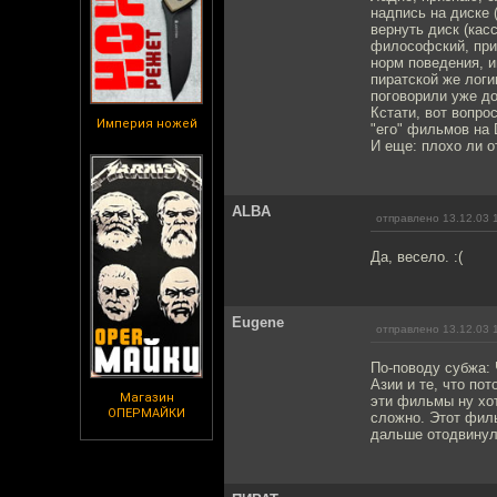
надпись на диске 
вернуть диск (кас
философский, прим
норм поведения, и
пиратской же логи
поговорили уже до
Кстати, вот вопро
Империя ножей
"его" фильмов на 
И еще: плохо ли от
ALBA
отправлено 13.12.03 
Да, весело. :(
Eugene
отправлено 13.12.03 
По-поводу субжа: 
Азии и те, что по
Магазин
эти фильмы ну хо
ОПЕРМАЙКИ
сложно. Этот филь
дальше отодвинул