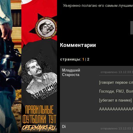
Уверенно полагаю его самым лучшим
Комментарии
cтраницы:
1
| 2
Младший
отправлено 13.12.03 
Староста
[говорит первое сл
Господи, FMJ, Вол
[убегает в панике]
AAAAAAAAAAAAAAAA!!
Di
отправлено 13.12.03 