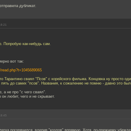
 отправила дубликат.
18:21
о. Попробую как-нибудь сам.
ерно вот так:
ure/read.php?t=1045689065
то Тарантино сваял "Псов" с корейского фильма. Концовка ну просто оди
а пять до самих "псов". Названия, к сожалению не помню - давно это был
, а не про "с чего сваял".
он любит, чего и не скрывает.
18:45
легка погорячился, влепив "козлов" впрямую. Хотя, по-прежнему убежден