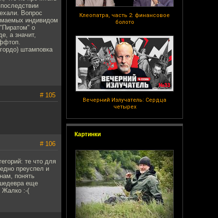
впоследствии
оехали. Вопрос
Клеопатра, часть 2: финансовое
нимаемых индивидом
болото
 "Пиратом" о
е, а значит,
оффтоп.
 гордо) штамповка
# 105
Вечерний Излучатель: Сердца
четырех
Картинки
# 106
егорий: те что для
бедно преуспел и
нам, понять
о шедевра еще
Жалко :-(