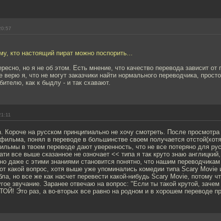
20:57
му, кто настоящий пират можно поспорить...
ересно, но я не об этом. Есть мнение, что качество перевода зависит от 
е верю я, что не могут заказчики найти нормального переводчика, прост
бителю, как к быдлу - и так схавают.
21:11
n. Короче на русском принципиально не хочу смотреть. После просмотра
фильма, понял в переводе в большинстве своем получается отстой(хотя
ильмы в твоем переводе дают уверенность, что не все потеряно для ру
ати все выше сказанное не озночает << типа я так круто знаю англицкий,
но даже с этими знаниями становится понятно, что нашим переводчикам
от какой вопрос, хотя выше уже упоминались комедии типа Scary Movie и
бла, но все же как насчет перевести какой-нибудь Scary Movie, потому ч
гое звучание. Заранее отвечаю на вопрос: "Если ты такой крутой, зачем
ОЙ! Это раз, а во-вторых все равно на родном и в хорошем переводе п