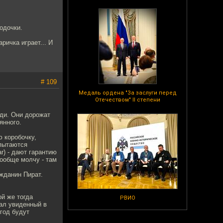
одочки.
ричка играет... И
# 109
Медаль ордена "За заслуги перед
Отечеством" II степени
юди. Они дорожат
янного.
ю коробочку,
 пытаются
ar) - дают гарантию
вообще молчу - там
жданин Пират.
ой же тогда
РВИО
вал увиденный в
 год будут