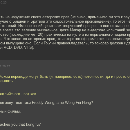
20:25
.ть на нарушение своих авторских прав (не знаю, применимо ли это к зв
учае с Башней и Братвой это самостоятельное произведение), то этот ч
сто гений. Именно гений ценит сам творческий процесс, а все остальное
ше время это явление уникальное, даже Макар не выдержал испытаний з
ество (последние лет 20) практически на нуле и из нормального пацана 
. Что касается авторских прав, то авторство оформляется на произведен
ром выпущено оно. Если Гоблин правообладатель, то гонорар должен идт
ая VCD, DVD, VHS).
3 20:37
йском переводе могут быть (и, наверное, есть) неточности, да и просто 
азывать
.
нглийского - вот как.
роя зовут все-таки Freddy Wong, а не Wong Fei-Hong?
сный фильм.
ches you that kung fu?