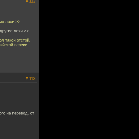
# 112
ие лохи >>.
 другие лохи >>.
ол такой отстой,
лийской версии
# 113
го на перевод, от