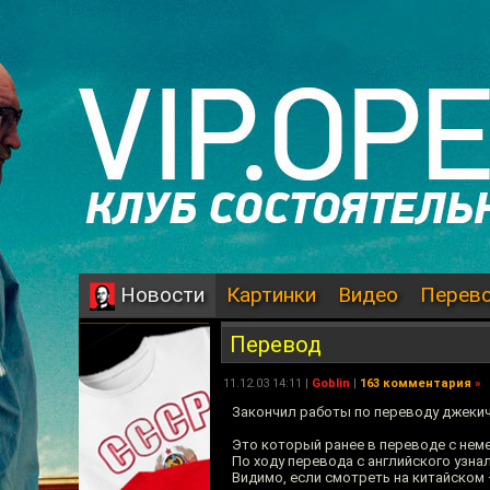
Картинки
Видео
Перев
Новости
Перевод
11.12.03 14:11 |
Goblin
|
163 комментария
»
Закончил работы по переводу джеки
Это который ранее в переводе с нем
По ходу перевода с английского узна
Видимо, если смотреть на китайском