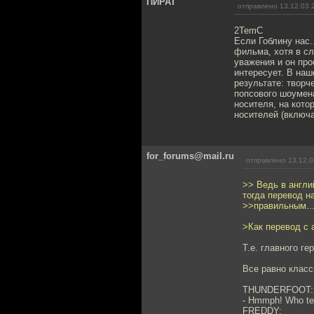
ПИРАТ
отправлено 13.12.03 
2TemC
Если Гоблину нас.
фильма, хотя в сл
уважения и он про
интересует. В на
результате: творч
попсового шоумена
носителя, на кото
носителей (включ
for_forums@mail.ru
отправлено 13.12.0
>> Ведь в англи
тогда перевод н
>>правильным..
>Как перевод с а
Т.е. главного ге
Все равно клас
THUNDERFOOT:
- Hmmph! Who tea
FREDDY: