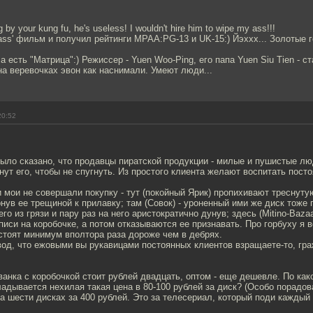
by your kung fu, he's useless! I wouldn't hire him to wipe my ass!!!
'ass' фильм и получил рейтинги MPAA:PG-13 и UK-15:) Йэххх... Золотые г
 есть "Матрица":) Режиссер - Yuen Woo-Ping, его папа Yuen Siu Tien - ста
 на веревочках эвон как наснимали. Умеют люди...
20:52
ыло сказано, что продавцы пиратской продукции - милые и пушистые л
нут его, чтобы не спугнуть. Из простого клиента желают воспитать посто
и мои не совершали покупку - тут (покойный Ярик) пропихивают треснуту
нув ее трещиной к прилавку; там (Совок) - уроненный ими же диск тоже
го из грязи и пару раз на него аристократично дунув; здесь (Mitino-Baza
писи на коробочке, а потом отказываются ее признавать. Про горбуху я 
стоят минимум вполтора раза дороже чем в дебрях.
од, что ежовыми вы рукавицами постоянных клиентов взращаете-то, гра
ванка с коробочкой стоит рублей двадцать, оптом - еще дешевле. По как
адывается нехилая такая цена в 80-100 рублей за диск? (Особо порадо
а шести дисках за 400 рублей. Это за телесериал, который поди каждый