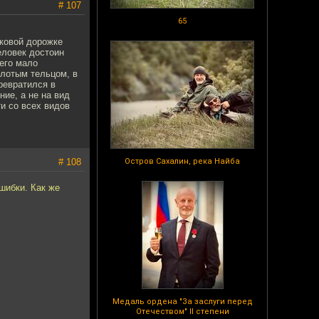
# 107
65
уковой дорожке
еловек достоин
 его мало
олотым тельцом, в
превратился в
ие, а не на вид
и со всех видов
# 108
Остров Сахалин, река Найба
ошибки. Как же
Медаль ордена "За заслуги перед
Отечеством" II степени