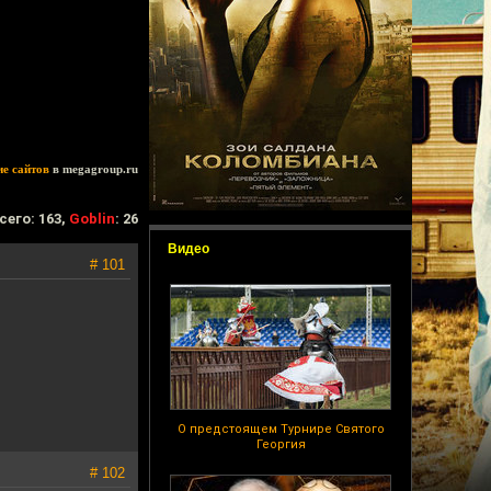
ие сайтов
в megagroup.ru
сего: 163,
Goblin
: 26
Видео
# 101
О предстоящем Турнире Святого
Георгия
# 102