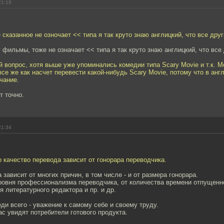
21:19
 сказанное не озночает << типа я так круто знаю англицкий, что все друг
у фильмы, тоже не означает << типа я так круто знаю англицкий, что все
й вопрос, хотя выше уже упоминались комедии типа Scary Movie и т.к. М
все же как насчет перевести какой-нибудь Scary Movie, потому что в анг
чание.
т точно.
21:34
о качество перевода зависит от гонорара переводчика.
 зависит от многих причин, в том числе - и от размера гонорара.
уровня профессионализма переводчика, от количества времени отпущенно
я литературного редактора и пр. и др.
еди всего - уважение к самому себе и своему труду.
ас увидят потребители готового продукта.