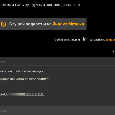
 и самым тупым кун-фуйским фильмом Джеки Чана.
Слушай подкасты на
Яндекс.Музыка
Goblin рекомендует
заказывать
создан
в
18:11
ово, как Goblin в переводах]
одарский когда-то переводил?!
!!!!!!!!!!!!!!!111111111111
18:15