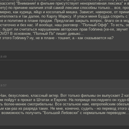
(кассете) "Внимание! в фильме присутствует ненормативная лексика" и 
сету) по причине наличия этой самой лексики способны только... все, пр
ерно, как курица, яйцо и косолапый мишка. Зависит, наверное, от при
нтеллекта и так далее, по Карлу Марксу. И упаси меня Будда спорить с
ке и политике в плане продаж. Предлагаю закрыть вопрос, благо он в мод
статочно и без нас. И вообще, наш разговор - "Полный Офф". То есть, 
с: будет ли считаться нарушением авторских прав Гоблина (хе-хе, звучит
DVD? В основном, "Полный Пэ" пишет дивыкс...
 этого Гоблину? ну, не в плане - тошнит, а - как сказывается на?
18:49
19:57
Чан, безусловно, классный актер. Вот только фильмы он выпускает 2 кат
том пойдут в прокат в Штатах и Европе. На поприще последнего он худо-
ть более-менее смотрибельны. Все остальное нам, евпропейским обезъя
м как-раз из разряда таких. Не мне, конечно, судить - но перевод этог
 возможность получить "Большой Лебовски" с нормальным переводом... 