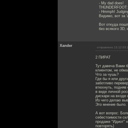
- My dad does!
THUNDERFOOT:
- Hmmph! Judging 
Видимо, вот за 
Вот откуда пошла
без всякого 3D,
Xander
отправлено 13.12.03 
2 ПИРАТ
Тут давеча Вами б
клиентом, не обма
Что за чушь?
Где бы я или друг
заботливо перевер
втюхнуть, подняв е
в виде личной рос
дискари на входе 
Из чего делаю выв
Это мнение было.
А вот вопрос: Бол
себестоимости скл
продаже "Идиот" н
повторять)