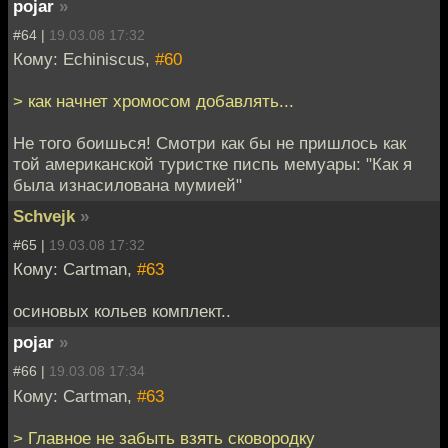
pojar
»
#64 |
19.03.08 17:32
Кому: Echiniscus,
#60
> как начнет хромосом добавлять...
Не того боишься! Смотри как бы не пришлось как
той американской туристке писпь мемуары: "Как я
была изнасилована мумией"
Schvejk
»
#65 |
19.03.08 17:32
Кому: Cartman,
#63
осиновых кольев комплект..
pojar
»
#66 |
19.03.08 17:34
Кому: Cartman,
#63
> Главное не забыть взять сковородку