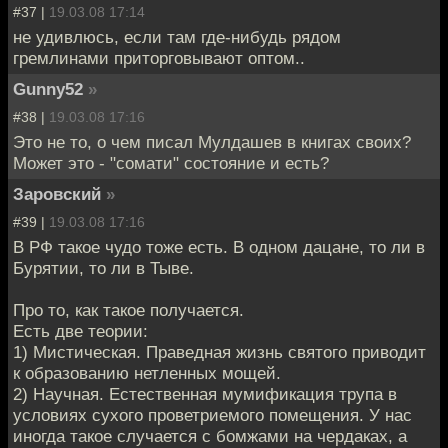
#37 |
19.03.08 17:14
не удивлюсь, если там где-нибудь рядом
гремлинами приторговывают оптом..
Gunny52
»
#38 |
19.03.08 17:16
Это не то, о чем писал Мулдашев в книгах своих?
Может это - "сомати" состояние и есть?
Заровский
»
#39 |
19.03.08 17:16
В РФ такое чудо тоже есть. В одном дацане, то ли в
Бурятии, то ли в Тыве.
Про то, как такое получается.
Есть две теории:
1) Мистическая. Праведная жизнь святого приводит
к образованию нетленных мощей.
2) Научная. Естественная мумификация трупа в
условиях сухого проветриемого помещения. У нас
иногда такое случается с бомжами на чердаках, а