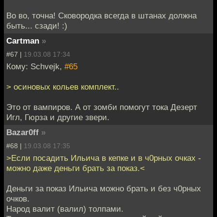
Во во, точна! Сковородка всегда в штанах должна
быть... сзади! :)
Cartman
»
#67 |
19.03.08 17:34
Кому: Schvejk,
#65
> осиновых кольев комплект..
Это от вампиров. А от зомби помогут тока Дезерт
Игл, Гюрза и другие звери.
Bazar0ff
»
#68 |
19.03.08 17:35
>Если посадить Ильича в кепке и в ч0рных очках -
можно даже деньги брать за показ.<
Деньги за показ Ильича можно брать и без ч0рных
очков.
Народ валит (валил) толпами.