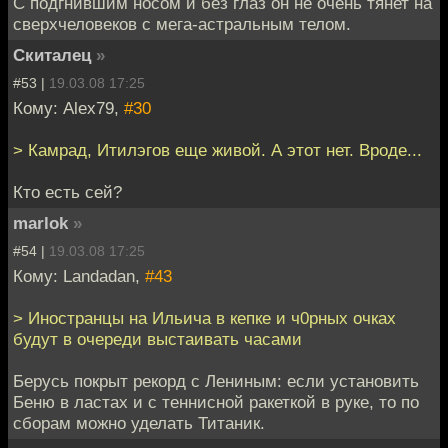
С подгнившим носом и без глаз он не очень тянет на
сверхчеловеков с мега-астральным телом.
Скиталец
»
#53 |
19.03.08 17:25
Кому: Alex79,
#30
> Камрад, Итилэгов еще живой. А этот нет. Вроде...
Кто есть сей?
marlok
»
#54 |
19.03.08 17:25
Кому: Landadan,
#43
> Иностранцы на Ильича в кепке и ч0рных очках
будут в очереди выстаивать часами
Берусь покрыт рекорд с Лениным: если установить
Беню в ластах и с теннисной ракеткой в руке, то по
сборам можно уделать Титаник.