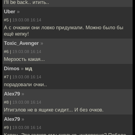
I'll be back.. итить..
Uber
»
#5 |
19.03.08 16:14
А с очками они ловко придумали. Можно было бы
ещё кепку!
Toxic_Avenger
»
#6 |
19.03.08 16:14
Мерзость какая...
Dimos
»
мд
#7 |
19.03.08 16:14
порадовали очки..
Alex79
»
#8 |
19.03.08 16:14
Итигэлов не в ящике сидит... И без очков.
Alex79
»
#9 |
19.03.08 16:14
Капец. Это годков ему сколько, интересно? Поболе,