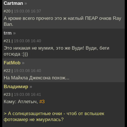
Cartman
»
#20 |
19.03.08 16:37
А кроме всего прочего это ж наглый ПЕАР очков Ray
Ban.
trm
»
#21 |
19.03.08 16:40
Это никакая не мумия, это же Вуди! Вуди, беги
отсюда :)))
FatMob
»
#22 |
19.03.08 16:40
На Майкла Джексона похож...
Владимир
»
#23 |
19.03.08 16:41
Кому: Атлетыч,
#3
> А солнцезащитные очки - чтоб от вспышек
фотокамер не жмурилась?