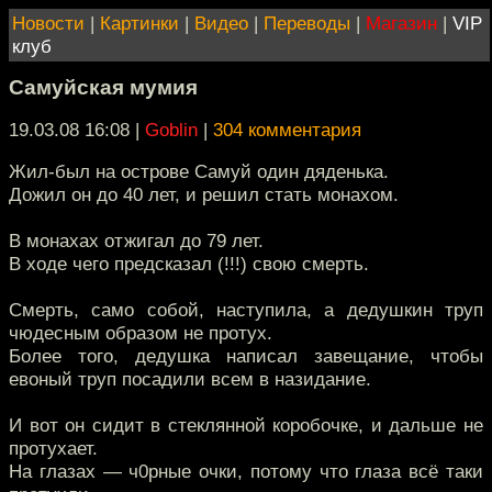
Новости
|
Картинки
|
Видео
|
Переводы
|
Магазин
|
VIP
клуб
Самуйская мумия
19.03.08 16:08
|
Goblin
|
304 комментария
Жил-был на острове Самуй один дяденька.
Дожил он до 40 лет, и решил стать монахом.
В монахах отжигал до 79 лет.
В ходе чего предсказал (!!!) свою смерть.
Смерть, само собой, наступила, а дедушкин труп
чюдесным образом не протух.
Более того, дедушка написал завещание, чтобы
евоный труп посадили всем в назидание.
И вот он сидит в стеклянной коробочке, и дальше не
протухает.
На глазах — ч0рные очки, потому что глаза всё таки