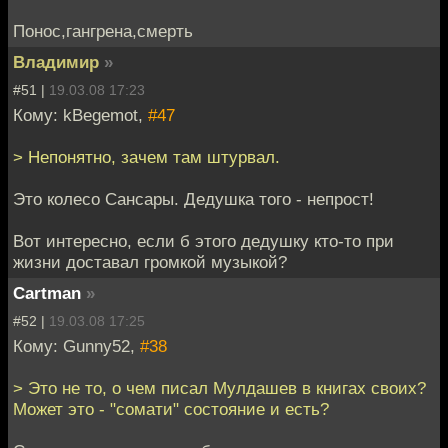
Понос,гангрена,смерть
Владимир
»
#51 |
19.03.08 17:23
Кому: kBegemot,
#47
> Непонятно, зачем там штурвал.
Это колесо Сансары. Дедушка того - непрост!
Вот интересно, если б этого дедушку кто-то при
жизни доставал громкой музыкой?
Cartman
»
#52 |
19.03.08 17:25
Кому: Gunny52,
#38
> Это не то, о чем писал Мулдашев в книгах своих?
Может это - "сомати" состояние и есть?