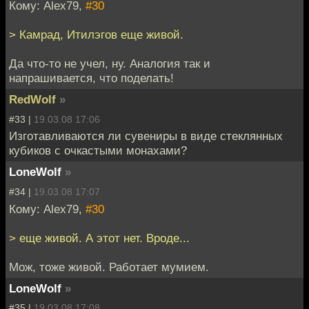
Кому: Alex79,
#30
> Камрад, Итилэгов еще живой.
Да что-то не учел, ну. Аналогия так и
напрашивается, что поделать!
RedWolf
»
#33 |
19.03.08 17:06
Изготавливаются ли сувениры в виде стеклянных
кубиков с очкастыми монахами?
LoneWolf
»
#34 |
19.03.08 17:07
Кому: Alex79,
#30
> еще живой. А этот нет. Вроде...
Мож, тоже живой. Работает мумием.
LoneWolf
»
#35 |
19.03.08 17:08