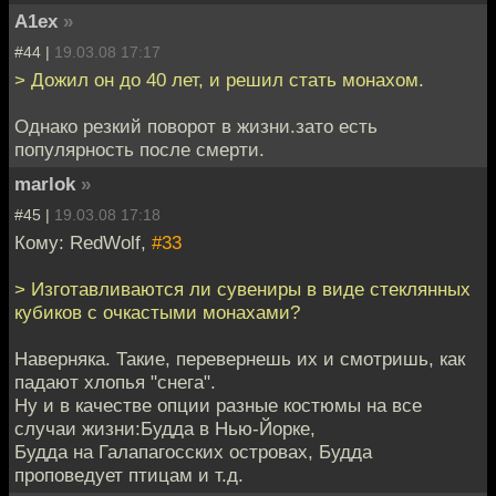
A1ex
»
#44 |
19.03.08 17:17
> Дожил он до 40 лет, и решил стать монахом.
Однако резкий поворот в жизни.зато есть
популярность после смерти.
marlok
»
#45 |
19.03.08 17:18
Кому: RedWolf,
#33
> Изготавливаются ли сувениры в виде стеклянных
кубиков с очкастыми монахами?
Наверняка. Такие, перевернешь их и смотришь, как
падают хлопья "снега".
Ну и в качестве опции разные костюмы на все
случаи жизни:Будда в Нью-Йорке,
Будда на Галапагосских островах, Будда
проповедует птицам и т.д.