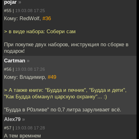
pojar
»
#55 |
19.03.08 17:25
Кому: RedWolf,
#36
> в виде набора: Собери сам
При покупке двух наборов, инструкция по сборке в
подарок!
Cartman
»
#56 |
19.03.08 17:26
Кому: Владимир,
#49
> А также книги: "Будда и печник", "Будда и дети",
"Как Будда обманул царскую охранку"... :)
"Будда в Р0зливе" по 0,7 литра заруливает всё.
Alex79
»
#57 |
19.03.08 17:28
А тем времнем