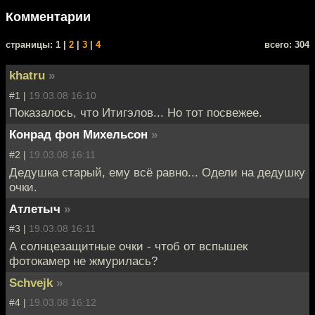
Комментарии
cтраницы: 1 |
2
|
3
|
4
всего: 304
khatru
»
#1 |
19.03.08 16:10
Показалось, что Итигэлов... Но тот посвежее.
Конрад фон Михельсон
»
#2 |
19.03.08 16:11
Дедушка старый, ему всё равно... Одели на дедушку
очки.
Атлетыч
»
#3 |
19.03.08 16:11
А солнцезащитные очки - чтоб от вспышек
фотокамер не жмурилась?
Schvejk
»
#4 |
19.03.08 16:12