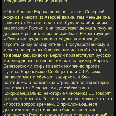
телодвижения, Россия умирает.
> Чем больше Европа получает газа из Северной
Африки и нефти из Азербайджана, тем меньше она
зависит от России, при этом, будучи наибольшим
инвестором России, она продолжает держать руку на
денежном рычаге. Европейский Банк Реконструкции
и Развития предоставляет ссуды, помогающие
строить снизу альтернативный государственному и
менее подверженный коррупции частный сектор, в
то время как Лондон и Берлин приветствуют русских
миллиардеров, позволяя им, как, например Борису
Березовскому, открыто вести кампанию против
Путина. Европейское Сообщество и США также
финансируют и обучают задиристый блок
балтийских и балканских стран, активисты которых
агитируют от Белоруссии до Узбекистана.
Конфиденциально, некоторые чиновники ЕС говорят,
что аннексировать Россию вполне возможно; что это
- просто вопрос времени. В приближающиеся
десятилетия, утратившаяся былое советское
могущество Россия должна будет сделать мирный