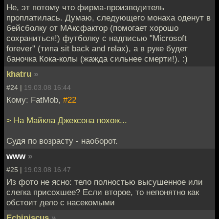
Не, эт потому что фирма-производитель
проплатилась. Думаю, следующего монаха оденут в
бейсболку от МАксфактор (помогает хорошо
сохраниться!) футболку с надписью "Microsoft
forever" (типа sit back and relax), а в руке будет
баночка Кока-колы (жажда сильнее смерти!). :)
khatru
»
#24 |
19.03.08 16:44
Кому: FatMob,
#22
> На Майкла Джексона похож...
Судя по возрасту - наоборот.
www
»
#25 |
19.03.08 16:47
Из фото не ясно: тело полностью высушенное или
слегка присохшее? Если второе, то непонятно как
обстоит дело с насекомыми
Echiniscus
»