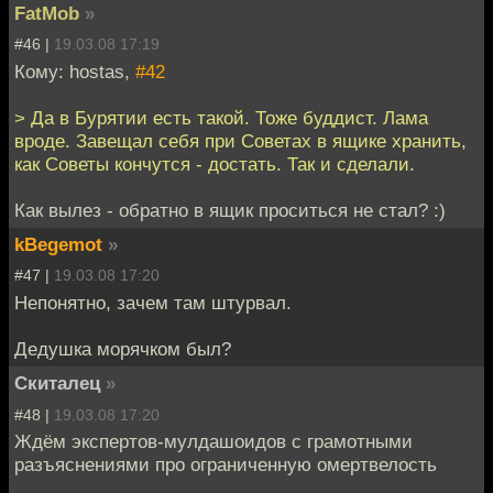
FatMob
»
#46 |
19.03.08 17:19
Кому: hostas,
#42
> Да в Бурятии есть такой. Тоже буддист. Лама
вроде. Завещал себя при Советах в ящике хранить,
как Советы кончутся - достать. Так и сделали.
Как вылез - обратно в ящик проситься не стал? :)
kBegemot
»
#47 |
19.03.08 17:20
Непонятно, зачем там штурвал.
Дедушка морячком был?
Скиталец
»
#48 |
19.03.08 17:20
Ждём экспертов-мулдашоидов с грамотными
разъяснениями про ограниченную омертвелость