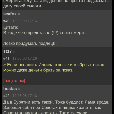
смерти аскету, кстати, довольно просто предсказать
дату своей смерти.
seafox
»
#40 |
19.03.08 17:16
цитата:
В ходе чего предсказал (!!!) свою смерть.
Ловко придумал, подлец!!!
st17
»
#41 |
19.03.08 17:16
> Если посадить Ильича в кепке и в ч0рных очках -
можно даже деньги брать за показ.
[пацталом]
hostas
»
#42 |
19.03.08 17:16
Да в Бурятии есть такой. Тоже буддист. Лама вроде.
Завещал себя при Советах в ящике хранить, как
Советы кончутся - достать. Так и сделали.