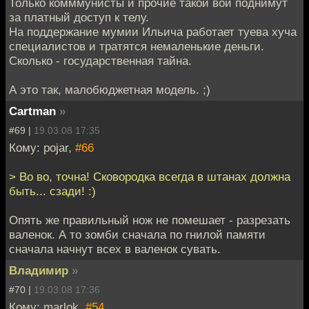
Только комммунисты и прочие такой вой поднимут
за платный доступ к телу.
На поддержание мумии Ильича работает туева хуча
специалистов и тратятся немаленькие деньги.
Сколько - государственная тайна.
А это так, малобюджетная модель. ;)
Cartman
»
#69 |
19.03.08 17:35
Кому: pojar,
#66
> Во во, точна! Сковородка всегда в штанах должна
быть... сзади! :)
Опять же правильный нож не помешает - разрезать
валенок. А то зомби сначала по гнилой памяти
сначала начнут всех в валенок сувать.
Владимир
»
#70 |
19.03.08 17:36
Кому: marlok,
#54