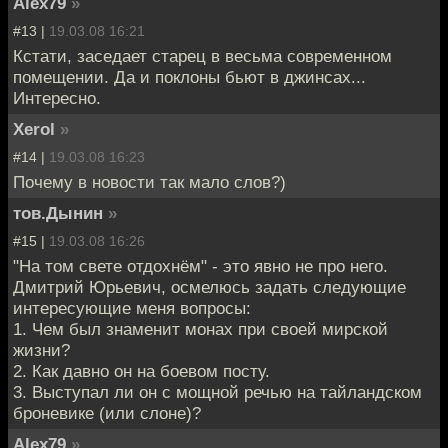
Alex79
»
#13 |
19.03.08 16:21
Кстати, заседает старец в весьма современном
помещении. Да и поклоны бьют в джинсах...
Интересно.
Xerol
»
#14 |
19.03.08 16:23
Почему в новости так мало слов?)
тов.Дынин
»
#15 |
19.03.08 16:26
"На том свете отдохнём" - это явно не про него.
Дмитрий Юрьевич, осмелюсь задать следующие
интересующие меня вопросы:
1. Чем был знаменит монах при своей мирской
жизни?
2. Как давно он на боевом посту.
3. Выступал ли он с мощной речью на тайландском
броневике (или слоне)?
Alex79
»