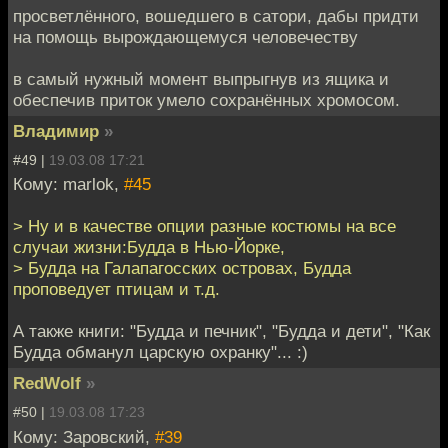
просветлённого, вошедшего в сатори, дабы придти
на помощь вырождающемуся человечеству
в самый нужный момент выпрыгнув из ящика и
обеспечив приток умело сохранённых хромосом.
Владимир
»
#49 |
19.03.08 17:21
Кому: marlok,
#45
> Ну и в качестве опции разные костюмы на все
случаи жизни:Будда в Нью-Йорке,
> Будда на Галапагосских островах, Будда
проповедует птицам и т.д.
А также книги: "Будда и печник", "Будда и дети", "Как
Будда обманул царскую охранку"... :)
RedWolf
»
#50 |
19.03.08 17:23
Кому: Заровский,
#39