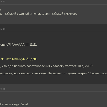
15:43
к.
ет тайский водяной и ночью дарит тайской кикиморе.
15:43
ошло?! АААААА!!!!!11111
ск - это минимум 21 день.
 что для полного восстановления человеку хватает 10 дней :Р
рекрасен, но у нас есть не хуже. Не заснял ли диких зверей? Слоны хоро
15:45
Ну ты и кадр, блин!