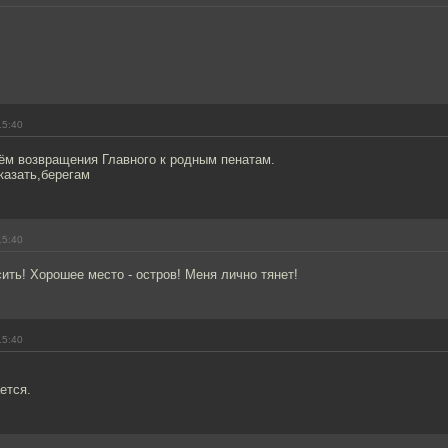
15:40
ём возвращения Главного к родным пенатам.
казать,берегам
15:40
ить! Хорошее место - остров! Меня лично тянет!
15:40
ется.