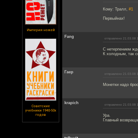
Кому: Тралл,
#1
Первыйнах!
Империя ножей
Fang
отправлено 21.03.08 
С нетерпением жд
К холодным, так с
Гаер
отправлено 21.03.08 
Монетки надо брос
krapich
отправлено 21.03.08 
Советские
учебники 1940-50х
годов
Ура.
Главный возвраща