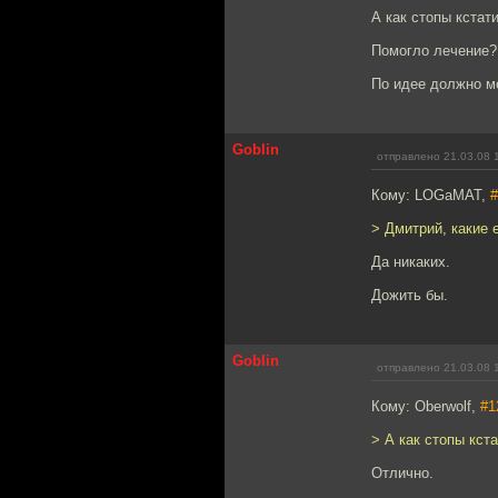
А как стопы кстат
Помогло лечение?
По идее должно м
Goblin
отправлено 21.03.08 
Кому: LOGaMAT,
#
> Дмитрий, какие 
Да никаких.
Дожить бы.
Goblin
отправлено 21.03.08 
Кому: Oberwolf,
#1
> А как стопы кст
Отлично.