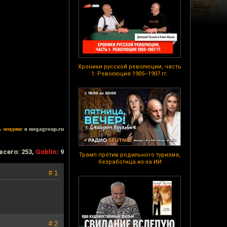
Хроники русской революции, часть
1: Революция 1905–1907 гг.
ь
лендинг
в megagroup.ru
всего: 253,
Goblin
: 9
Трамп против родильного туризма,
безработица из-за ИИ
# 1
# 2