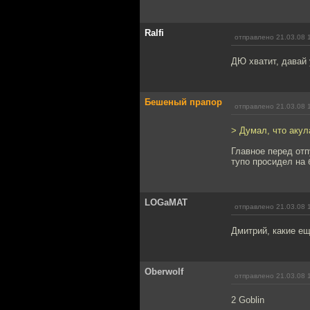
Ralfi
отправлено 21.03.08 
ДЮ хватит, давай 
Бешеный прапор
отправлено 21.03.08 
> Думал, что акул
Главное перед отп
тупо просидел на
LOGaMAT
отправлено 21.03.08 
Дмитрий, какие ещ
Oberwolf
отправлено 21.03.08 
2 Goblin