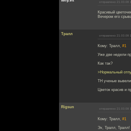
telly.vit
отправлено 21.03.08 
Красивый цветоче
Вечером его срыва
Тралл
отправлено 21.03.08 
Кому: Тралл,
#1
Уже две недели пр
Как так?
>Нормальный отпу
ТН ученые вывели,
Цветок красив и п
Rigsun
отправлено 21.03.08 
Кому: Тралл,
#1
Эх, Тралл, Тралл! 