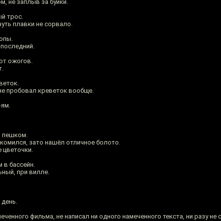
м, не заплыв за буйки.
ый трос.
чуть плавки не сорвало.
опы.
 последний.
от ожогов.
т.
веток.
 не пробовал креветок вообще.
ям.
и пешком.
комился, зато нашёл отличное болото.
 цветочки.
 в бассейн.
ьный, при вилле.
 день.
еченного фильма, не написал ни одного намеченного текста, ни разу не