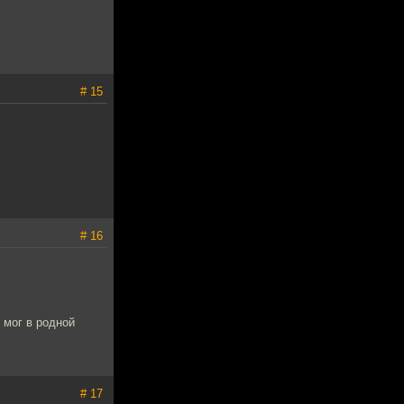
# 15
# 16
 мог в родной
# 17