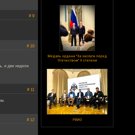
# 9
# 10
Медаль ордена "За заслуги перед
Отечеством" II степени
ь, и две недели
# 11
ем.
# 12
РВИО