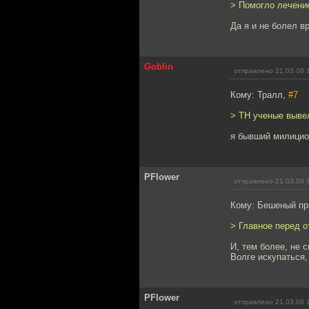
> Помогло лечени
Да я и не болел в
Goblin
отправлено 21.03.08 
Кому: Тралл,
#7
> ТН ученые вывел
я бывший милицион
PFlower
отправлено 21.03.08 
Кому: Бешеный пр
> Главное перед о
И, тем более, не 
Волге искупаться, 
PFlower
отправлено 21.03.08 