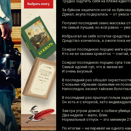
Трудно ощутить себя на пляже идиото
За буйком зацепился ногой за буйков
Думал, акула подкралась — от ужаса 
Получил последний сеанс массажа ст
Не самый лучший, но всё равно — уже
Избрызгал на себя остатки средства 
Средство кончилось, а ожоги пока не
Сожрал последнюю порцию мега-кре
Кто не ел свежих креветок — считай,
Сожрал последнюю порцию супа том-
Самый адский суп, что в жизни ел.
И очень вкусный.
В последний раз обошёл окрестност
С новыми ч0рными свиньями не позна
Напоследок заснял тайские болотные
В последний раз прыгнул голым задом
Он хоть и с хлоркой, зато индивидуал
Завтра утром домой, к собаке-убийце.
Две недели — мало, блин.
Нормальный отпуск — это минимум 21
По итогам — не перевёл ни одного нам