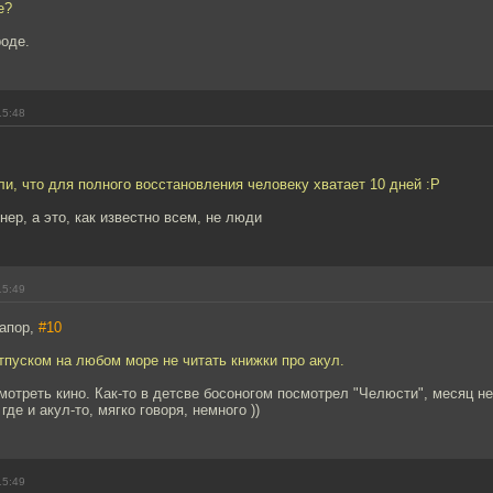
е?
роде.
15:48
и, что для полного восстановления человеку хватает 10 дней :Р
ер, а это, как известно всем, не люди
15:49
апор,
#10
тпуском на любом море не читать книжки про акул.
смотреть кино. Как-то в детсве босоногом посмотрел "Челюсти", месяц не
где и акул-то, мягко говоря, немного ))
15:49