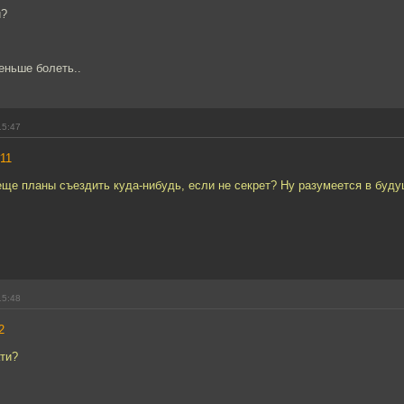
и?
еньше болеть..
15:47
11
еще планы съездить куда-нибудь, если не секрет? Ну разумеется в буд
15:48
2
ати?