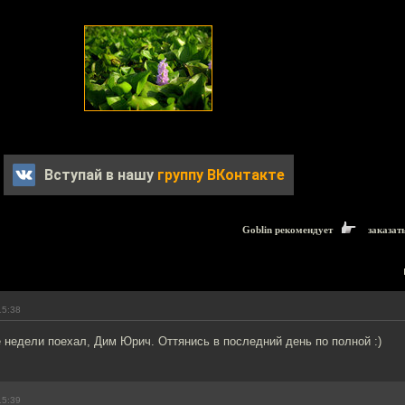
Вступай в нашу
группу ВКонтакте
Goblin рекомендует
заказат
15:38
 недели поехал, Дим Юрич. Оттянись в последний день по полной :)
15:39