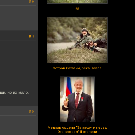
# 6
65
# 7
Остров Сахалин, река Найба
ши, но их мало.
# 8
Медаль ордена "За заслуги перед
Отечеством" II степени