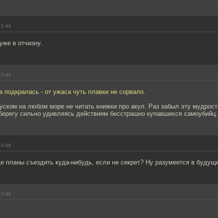
15:46
уже в отчизну.
15:46
а подкралась - от ужаса чуть плавки не сорвало.
уском на любом море не читать книжки про акул. Раз забыл эту мудрост
 берегу сильно удивляясь действиям бесстрашно купавшихся самоубийц.
15:46
е планы съездить куда-нибудь, если не секрет? Ну разумеется в будущ
15:46