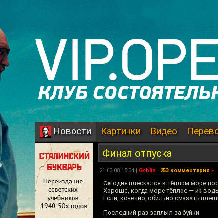
Картинки
Видео
Перев
Новости
Финал отпуска
21.03.08 15:34 |
Goblin
|
253 комментария
»
Сегодня плескался в тёплом море пос
Хорошо, когда море тёплое — из вод
Если, конечно, обильно смазать плеш
Последний раз заплыл за буйки.