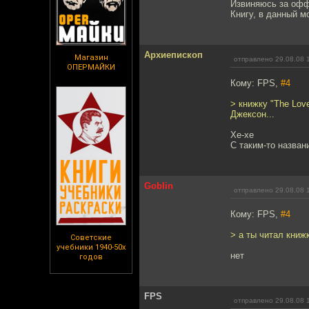
Извиняюсь за офф-
Книгу, в данный м
Архиепископ
Магазин
отправлено 29.08.08 
ОПЕРМАЙКИ
Кому: FPS,
#4
> книжку "The Lov
Джексон...
Хе-хе
С таким-то назва
Goblin
отправлено 29.08.08 
Кому: FPS,
#4
> а ты читал книж
Советские
учебники 1940-50х
нет
годов
FPS
отправлено 29.08.08 