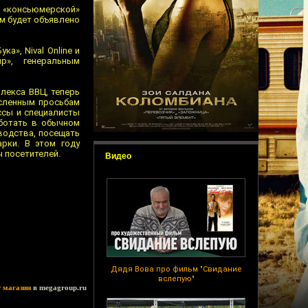
я «консьюмерской»
ем будет объявлено
а», Nival Online и
р», генеральным
лекса ВВЦ, теперь
исленным просьбам
ссы и специалисты
ботать в обычном
водства, посещать
арки. В этом году
 посетителей.
Видео
Дядя Вова про фильм "Свидание
вслепую"
т магазин
в megagroup.ru