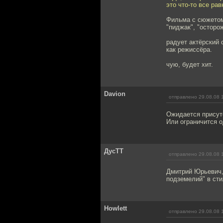
это что-то все равн
Фильма с сюжетом 
"пиджак", "осторо
радует актёрский 
как режиссёра.
чую, будет хит.
Davion
отправлено 29.08.08 
Ожидается присут
Или ограничится 
ДусТТ
отправлено 29.08.08 
Дмитрий Юрьевич, 
подземелий" в сти
Howlett
отправлено 29.08.08 