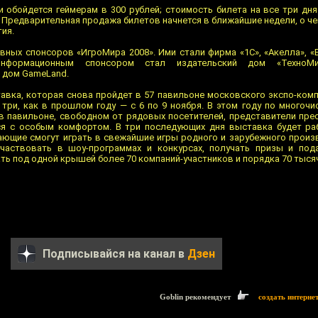
 обойдется геймерам в 300 рублей; стоимость билета на все три дн
 Предварительная продажа билетов начнется в ближайшие недели, о ч
ия.
ных спонсоров «ИгроМира 2008». Ими стали фирма «1С», «Акелла», «Бук
 информационным спонсором стал издательский дом «ТехноМи
 дом GameLand.
авка, которая снова пройдет в 57 павильоне московского экспо-комп
е три, как в прошлом году — с 6 по 9 ноября. В этом году по многоч
я в павильоне, свободном от рядовых посетителей, представители пре
ся с особым комфортом. В три последующих дня выставка будет ра
елающие смогут играть в свежайшие игры родного и зарубежного произ
участвовать в шоу-программах и конкурсах, получать призы и под
ь под одной крышей более 70 компаний-участников и порядка 70 тысяч
Подписывайся на канал в
Дзен
Goblin рекомендует
создать интерне