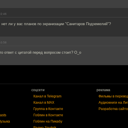
22:46
нет ли у вас планов по экранизации "Санитаров Подземелий"?
10:58
то ответ с цитатой перед вопросом стоит? О_о
соцсети
реклама
Канал в Telegram
Фильмы в перево
Канал в MAX
Аудиокниги на Ли
Группа в Контакте
Разработка сайто
asts
Гоблин в Контакте
Музыка
Гоблин на Пикабу
Радио Sputnik