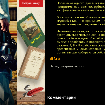
Посещение одного дня выставки
программы составит 600 рублей.
на официальном сайте мероприят
Оргкомитет также объявил основ
«Руссобит-М». Генеральным
медиапартнером — издательский
Напомним напоследок, что выст
будет длиться четыре дня, а н
появится бизнес-день: 6 ноябр
смогут поработать и пообщать
режиме: 7, 8 и 9 ноября все ж
презентации и демонстрации, 
организаторы собираются собрат
dtf.ru
Налицо уверенный рост.
Комментарии