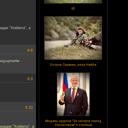
65
ации "Хоббита", а
# 8
о ощущениям
Остров Сахалин, река Найба
# 9
# 10
Медаль ордена "За заслуги перед
Отечеством" II степени
изации "Хоббита", а