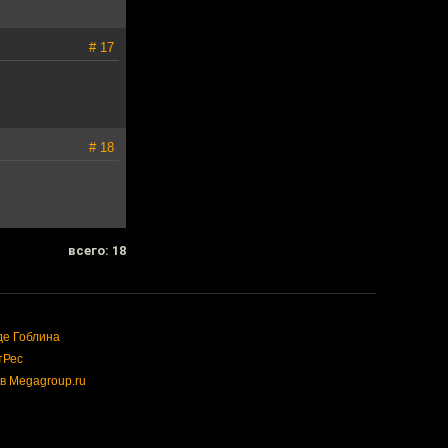
# 17
# 18
всего: 18
де Гоблина
тРес
в Megagroup.ru