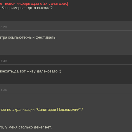
ет новой информации о 2х санитарах]
тябы примерная дата выхода?
15:29
автра компьютерный фестиваль.
07:39
поехать,да вот живу далековато :(
22:46
анов по экранизации "Санитаров Подземелий"?
о, у меня столько денег нет.