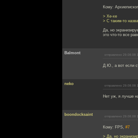
Кому: Архиеписко
> Хе-хе
> С таким-то назв
Да, но экранизиру
это что-то все равн
Balmont
отправлено 29.08.08 
Д.Ю., а вот если 
neko
отправлено 29.08.08 
Нет уж, я лучше 
boondocksaint
отправлено 29.08.08 
Кому: FPS,
#7
> Да, но экранизи