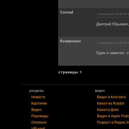
Conrad
отправлено 30.08.08 
Дмитрий Юрьевич, 
Козирошко
отправлено 31.08.08 
Один я заметил, ч
cтраницы: 1
разделы
видео
Новости
Видео в Контакте
Картинки
Канал на Rutube
Видео
Канал в Дзен
Переводы
Видео в Apple Podc
Опершоп
Подкаст в Яндекс.
VIP клуб