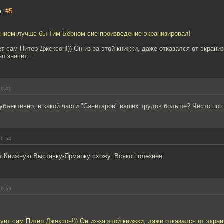
п,
#5
анием лучше бы Тим Бёрном сие произведение экранизировал!
ет сам Питер Джексон!)) Он из-за этой книжки, даже отказался от экраниз
о значит...
10:41
субъективно, в какой части "Санитаров" ваших трудов больше? Чисто п
10:54
на Книжную Выставку-Ярмарку схожу. Всяко полезнее.
10:59
рует сам Питер Джексон!)) Он из-за этой книжки, даже отказался от экран