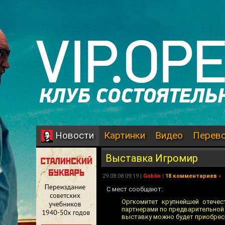
Картинки
Видео
Перев
Новости
Выставка Игромир
29.08.08 09:19 |
Goblin
|
18 комментариев
»
С мест сообщают:
Оргкомитет крупнейшей отечес
партнерами по предварительной р
выставку можно будет приобрест