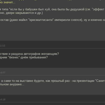
о значит...
типа "если бы у бабушки был хуй, она была бы дедушкой (см. "эффект 
жно, двери закрываются и др.)
состав (даже майкл "крисмалтисанти" империоли снялся), ну и конечно 
11:12
ствие и раздача автографов желающим?
одним "бизнес"-днём прибывания?
14:07
а сами то на выставке будете, как прошлый раз - на презентации "Сани
льном анураже...
14:18