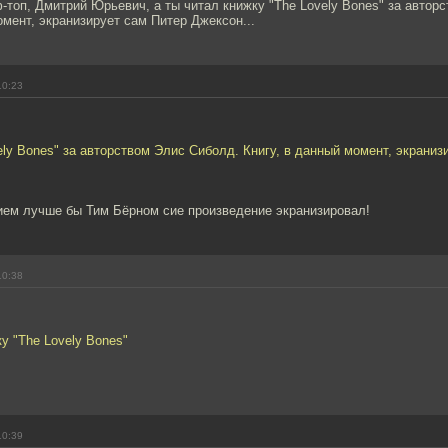
топ, Дмитрий Юрьевич, а ты читал книжку "The Lovely Bones" за автор
омент, экранизирует сам Питер Джексон...
10:23
ely Bones" за авторством Элис Сиболд. Книгу, в данный момент, экраниз
нием лучше бы Тим Бёрном сие произведение экранизировал!
10:38
ку "The Lovely Bones"
10:39