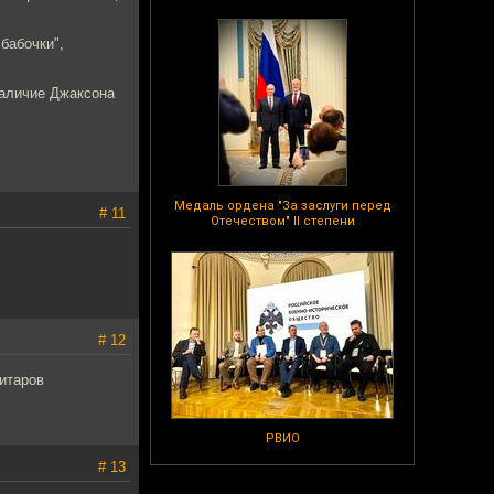
бабочки",
наличие Джаксона
Медаль ордена "За заслуги перед
# 11
Отечеством" II степени
# 12
титаров
РВИО
# 13