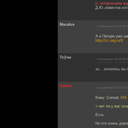
[с нетерпением жд
Д.Ю.,известна хо
Macabre
отправлено 29.08.08 
А в Питере уже з
http://cc.org.ru/8
Tr@ne
отправлено 30.08.08 
эх....хотелось бы 
Goblin
отправлено 30.08.08 
Кому: Conrad,
#16
> нет ли у вас пл
Есть.
Но это очень дорог