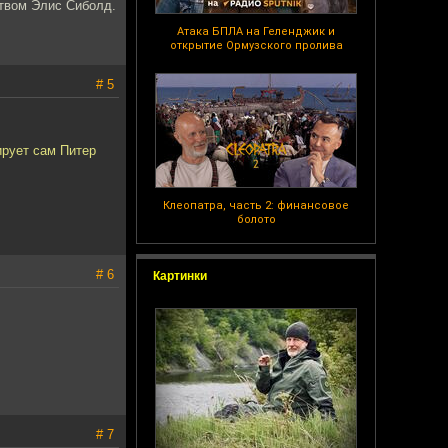
ством Элис Сиболд.
Атака БПЛА на Геленджик и
открытие Ормузского пролива
# 5
ирует сам Питер
Клеопатра, часть 2: финансовое
болото
# 6
Картинки
# 7