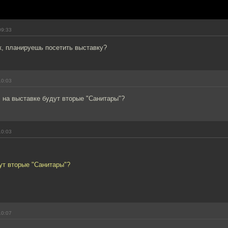
09:33
к, планируешь посетить выставку?
10:03
 на выставке будут вторые "Санитары"?
10:03
ут вторые "Санитары"?
10:07