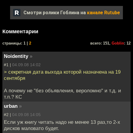
Смотри ролики Гоблина на
канале Rutube
Комментарии
cтраницы: 1 |
2
всего: 151,
Goblin
: 12
Noidentity
»
#1 |
04.09.08 14:02
> секретная дата выхода которой назначена на 19
сентября
А почему не "без объявления, вероломно" и т.д. и
т.п.? КС
urban
»
#2 |
04.09.08 14:05
Если уж книгу читать надо не менее 13 раз,то 2-х
дисков маловато будет.