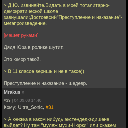
> Д.Ю. извиняйте.Видать в моей тоталитарно-
демократической школе
завнушали:Достоевсий"Преступление и наказание"-
мегапроизведение.
[машет руками]
Дядя Юра в ролике шутит.
Это юмор такой.
> В 11 классе веришь и не в такое))
Преступление и наказание - шедевр.
Mrakus
»
#39 |
04.09.08 14:40
Кому: Ultra_Sonic,
#31
> А книжка в каком нибудь экстендед-эдишене
выйдет? Ну там "муляж мухи-Нюрки" или скажем