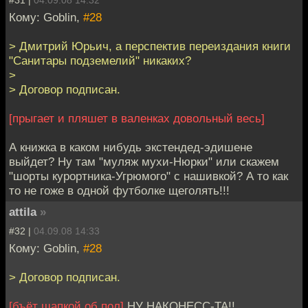
#31 |
04.09.08 14:32
Кому: Goblin,
#28
> Дмитрий Юрьич, а перспектив переиздания книги
"Санитары подземелий" никаких?
>
> Договор подписан.
[прыгает и пляшет в валенках довольный весь]
А книжка в каком нибудь экстендед-эдишене
выйдет? Ну там "муляж мухи-Нюрки" или скажем
"шорты курортника-Угрюмого" с нашивкой? А то как
то не гоже в одной футболке щеголять!!!
attila
»
#32 |
04.09.08 14:33
Кому: Goblin,
#28
> Договор подписан.
[бъёт шапкой об пол]
НУ НАКОНЕСС-ТА!!