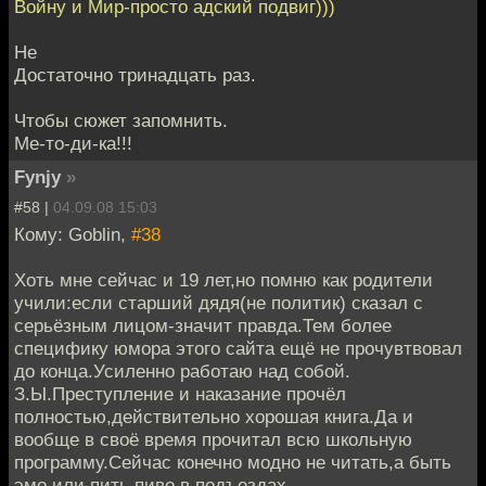
Войну и Мир-просто адский подвиг)))
Не
Достаточно тринадцать раз.
Чтобы сюжет запомнить.
Ме-то-ди-ка!!!
Fynjy
»
#58 |
04.09.08 15:03
Кому: Goblin,
#38
Хоть мне сейчас и 19 лет,но помню как родители
учили:если старший дядя(не политик) сказал с
серьёзным лицом-значит правда.Тем более
специфику юмора этого сайта ещё не прочувтвовал
до конца.Усиленно работаю над собой.
З.Ы.Преступление и наказание прочёл
полностью,действительно хорошая книга.Да и
вообще в своё время прочитал всю школьную
программу.Сейчас конечно модно не читать,а быть
эмо или пить пиво в подъездах.