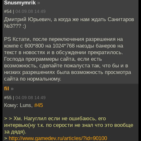
Snusmymrik
»
#54 |
04.09.08 14:49
Дмитрий Юрьевич, а когда же нам ждать Санитаров
№3??? :)
PS Кстати, после переключения разрешения на
компе с 600*800 на 1024*768 наезды банеров на
текст в новостях и в обсуждении прекратилось.
Господа программеры сайта, если есть
возможность, сделайте пожалуста так, что бы и в
низких разрешениях была возможность просмотра
сайта по нормальному.
fil
»
#55 |
04.09.08 14:49
Кому: Luns,
#45
> > Хм. Нагуглил если не ошибаюсь, его
интервью(ну т.к. по серости не знал что это вообще
за дядя).
>
http://www.gamedev.ru/articles/?id=90100