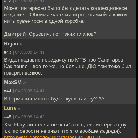
#42 |
04.09.08 14:41
Может интересно было бы сделать коллекционное
издание с Обоими частями игры, книжкой и каким
нить сувениром в одной коробке.
Дмитрий Юрьевич, нет таких планов?
Rigan
»
#43 |
04.09.08 14:41
Видел недавно передачку по МТВ про Санитаров.
Как понял - всё то же, но больше. ДЮ там тоже был,
говорил всякое.
MaxSM
»
#44 |
04.09.08 14:41
В Германии можно будет купить игру? А?
Luns
»
#45 |
04.09.08 14:42
Хм. Нагуглил если не ошибаюсь, его интервью(ну
т.к. по серости не знал что это вообще за дядя).
http://www.gamedev.ru/articles/?id=90100