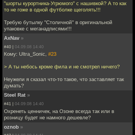
"шорты курортника-Угрюмого" с нашивкой? А то как
то не гоже в одной футболке щеголять!!!
Требую бутылку "Столичной" в оригинальной
упаковке с меганадписями!!!
AxNav
»
#40 |
04.09.08 14:40
Кому: Ultra_Sonic,
#23
> А ты небось кроме фила и не смотрел ничего?
Неужели я сказал что-то такое, что заставляет так
думать?
Steel Rat
»
#41 |
04.09.08 14:40
Охренеть ценничек, на Озоне всегда так или в
розницу будет не намного дешевле?
oznob
»