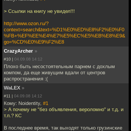
> Ссылки на книгу не увидел!!!
http://www.ozon.ru/?
context=search&text=%D1%E0%ED%E8%F2%E0%F0
%FB+%EF%EE%E4%E7%E5%EC%E5%EB%E8%E9&
go=%CD%E0%E9%F2%E8
CrazyArcher
»
#10 |
04.09.08 14:12
Плохо быть несостоятельным парнем с дохлым
компом, да еще живущим вдали от центров
распространения :(
WaLEX
»
#11 |
04.09.08 14:12
Кому: Noidentity,
#1
> А почему не "без объявления, вероломно" и т.д. и
т.п.? КС
В последнее время, так выходят только грузинские