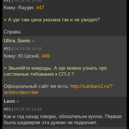
#51 |
04.09.08 14:48
Кому: Rayger,
#47
> А где там цена указана так и не увидел?
Справа.
Ultra_Sonic
»
#52 |
04.09.08 14:48
Кому: Ю.Цезий,
#49
> Звыняйте комрады. А где можно узнать про
системные тебования к СП-2 ?
Официальный сайт же есть:
http://sanitars2.ru/?
action=describe
Leon
»
#53 |
04.09.08 14:48
Как и год назад говорю, обязательно куплю. Первая
была шедевром эта думаю не подкачает.