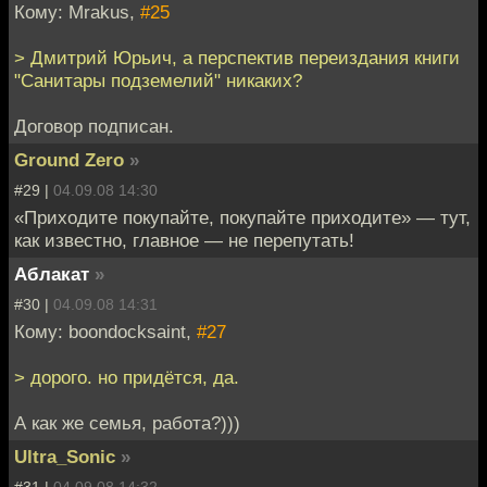
Кому: Mrakus,
#25
> Дмитрий Юрьич, а перспектив переиздания книги
"Санитары подземелий" никаких?
Договор подписан.
Ground Zero
»
#29 |
04.09.08 14:30
«Приходите покупайте, покупайте приходите» — тут,
как известно, главное — не перепутать!
Аблакат
»
#30 |
04.09.08 14:31
Кому: boondocksaint,
#27
> дорого. но придётся, да.
А как же семья, работа?)))
Ultra_Sonic
»