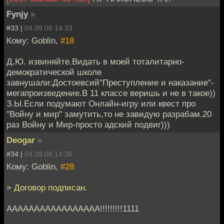
Fynjy
»
#33 |
04.09.08 14:33
Кому: Goblin,
#18
Д.Ю. извиняйте.Видать в моей тоталитарно-
демократической школе
завнушали:Достоевсий"Преступление и наказание"-
мегапроизведение.В 11 классе веришь и не в такое))
З.Ы.Если подумают Онлайн-игру или квест про
"Войну и мир" замутить,то не завидую разрабам.20
раз Войну и Мир-просто адский подвиг)))
Deogar
»
#34 |
04.09.08 14:36
Кому: Goblin,
#28
> Договор подписан.
ААААААААААААААААА!!!!!!!!!1111