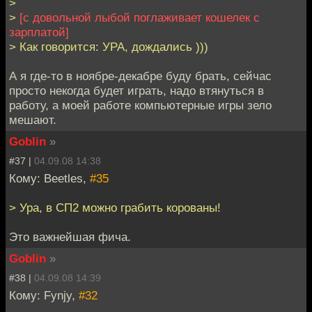
>
>
[с довольной лыбой поглаживает кошелек с
зарплатой]
> Как говорится: УРА, дождались )))
А я где-то в ноябре-декабре буду брать, сейчас
просто некогда будет играть, надо втянуться в
работу, а моей работе компьютерные игры зело
мешают.
Goblin
»
#37 |
04.09.08 14:38
Кому: Beetles,
#35
> Ура, в СП2 можно грабить корованы!
Это важнейшая фича.
Goblin
»
#38 |
04.09.08 14:39
Кому: Fynjy,
#32