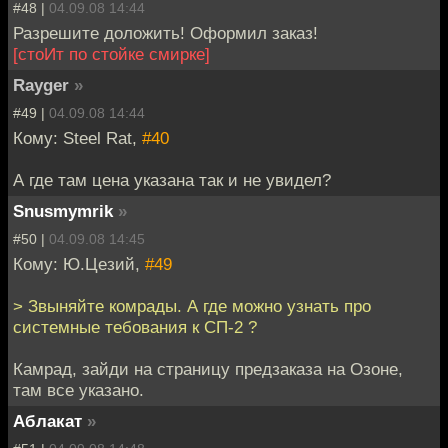
#48 |
04.09.08 14:44
Разрешите доложить! Оформил заказ!
[стоИт по стойке смирке]
Rayger
»
#49 |
04.09.08 14:44
Кому: Steel Rat,
#40
А где там цена указана так и не увидел?
Snusmymrik
»
#50 |
04.09.08 14:45
Кому: Ю.Цезий,
#49
> Звыняйте комрады. А где можно узнать про
системные тебования к СП-2 ?
Камрад, зайди на страницу предзаказа на Озоне,
там все указано.
Аблакат
»