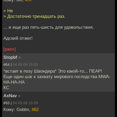
> Не
> Достаточно тринадцать раз.
... и еще раз пять-шесть для удовольствия.
Адский отжиг!
[ржот]
Stopbf
»
#64 |
04.09.08 15:09
*встает в позу Швондера* Это какой-то... ПЕАР!
Еще один шаг к захвату мирового господства MWA-
HA-HA-HA
КС
AxNav
»
#65 |
04.09.08 15:09
Кому: Goblin,
#62