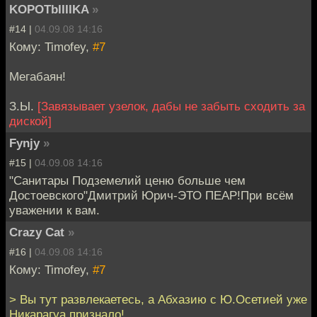
KOPOTbIIIIKA
»
#14 |
04.09.08 14:16
Кому: Timofey,
#7
Мегабаян!
З.Ы.
[Завязывает узелок, дабы не забыть сходить за
диской]
Fynjy
»
#15 |
04.09.08 14:16
"Санитары Подземелий ценю больше чем
Достоевского"Дмитрий Юрич-ЭТО ПЕАР!При всём
уважении к вам.
Crazy Cat
»
#16 |
04.09.08 14:16
Кому: Timofey,
#7
> Вы тут развлекаетесь, а Абхазию с Ю.Осетией уже
Никарагуа признало!