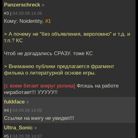
Panzerschreck
»
#3 |
04.09.08 14:06
Кому: Noidentity,
#1
> А почему не "без объявления, вероломно" и т.д. и
т.п.? КС
Чтоб не догадались СРАЗУ. тоже КС
> Вниманию публики предлагается фрагмент
фильма о литературной основе игры.
[c воем бегает вокруг ролика]
Флэшь на работе
ниработает!!! УУУУУ!!
fukkface
»
#4 |
04.09.08 14:06
Ссылки на книгу не увидел!!!
Ultra_Sonic
»
#5 |
04.09.08 14:07