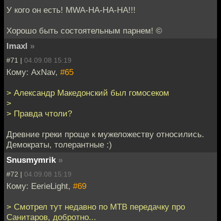
У кого он есть! MWA-HA-HA-HA!!!
Хорошо быть состоятельным парнем! ©
lmaxl
»
#71 |
04.09.08 15:19
Кому: AxNav,
#65
> Александр Македонский был гомосеком
>
> Правда чтоли?
Древние греки проще к мужеложеству относились.
Демократы, толерантные :)
Snusmymrik
»
#72 |
04.09.08 15:19
Кому: EerieLight,
#69
> Смотрел тут недавно по МТВ передачку про
Санитаров, добротно...