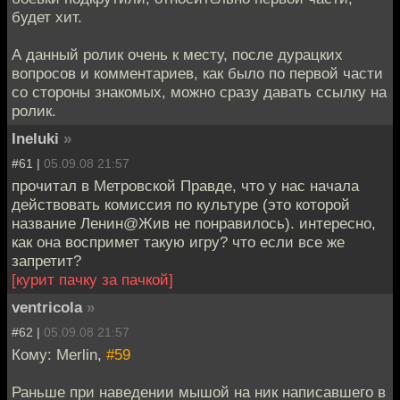
будет хит.
А данный ролик очень к месту, после дурацких
вопросов и комментариев, как было по первой части
со стороны знакомых, можно сразу давать ссылку на
ролик.
Ineluki
»
#61 |
05.09.08 21:57
прочитал в Метровской Правде, что у нас начала
действовать комиссия по культуре (это которой
название Ленин@Жив не понравилось). интересно,
как она воспримет такую игру? что если все же
запретит?
[курит пачку за пачкой]
ventricola
»
#62 |
05.09.08 21:57
Кому: Merlin,
#59
Раньше при наведении мышой на ник написавшего в