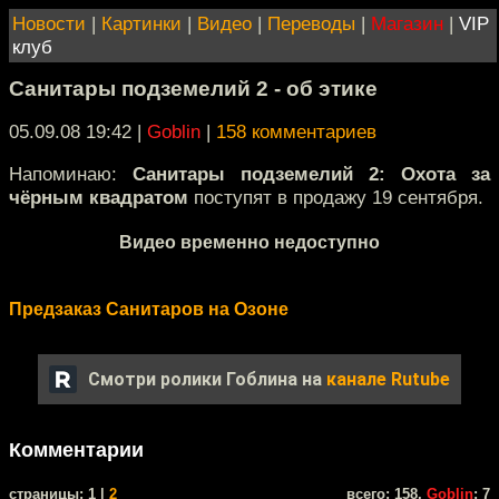
Новости
|
Картинки
|
Видео
|
Переводы
|
Магазин
|
VIP
клуб
Санитары подземелий 2 - об этике
05.09.08 19:42
|
Goblin
|
158 комментариев
Напоминаю:
Санитары подземелий 2: Охота за
чёрным квадратом
поступят в продажу 19 сентября.
Видео временно недоступно
Предзаказ Санитаров на Озоне
Смотри ролики Гоблина на
канале Rutube
Комментарии
cтраницы: 1 |
2
всего: 158,
Goblin
: 7