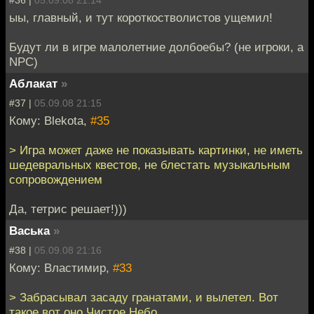
ыы, главный, и тут короткостволистов ущемил!
Будут ли в игре малолетние долбоебы? (не игроки, а
NPC)
Аблакат
»
#37 |
05.09.08 21:15
Кому: Blekota,
#35
> Игра может даже не показывать картинки, не иметь
шедевральных квестов, не блестать музыкальным
сопровождением
Да, тетрис решает!)))
Васька
»
#38 |
05.09.08 21:16
Кому: Властимир,
#33
> Забрасывал засаду гранатами, и вылетел. Вот
такое вот оно Чистое Небо.