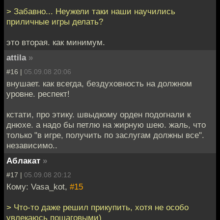
> Забавно... Неужели таки наши научились
приличные игры делать?
это вторая. как минимум.
attila
»
#16 |
05.09.08 20:06
внушает. как всегда, бездуховность на должном
уровне. респект!
кстати, про этику. швыдкому орден подогнали к
днюхе. а надо бы петлю на жирную шею. жаль, что
только "в игре, получить по заслугам должны все".
независимо..
Аблакат
»
#17 |
05.09.08 20:12
Кому: Vasa_kot,
#15
> Что-то даже решил прикупить, хотя не особо
увлекаюсь пошаговыми)