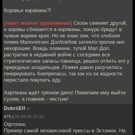
Коровьи караваны?!
[ловит момент вдохновения]
Сезон сменяет другой,
и коровы сбиваются в корованы, понуро бредут в
чужые жаркие края. Но не знаю они, что злобное
племя Малолетних Долбоёбов затеяло против них
нехорошее. Вождь племени, тупой Мал Дол,
растратив в недавней войне с соседями все
стратегические запасы говнища, решил отбить его у
природных владельцев. Племя давно разучилось
генерировать боеприпасы, так как из-за жадности
перестало покупать еду.
Хартмана ждёт грязное дело! Пожелаем ему выйти
сухим, а главное - чистым!
DobriiElf
»
#75 |
05.09.08 22:44
Офтопик.
Пример самой независимой прессы в Эстонии. На