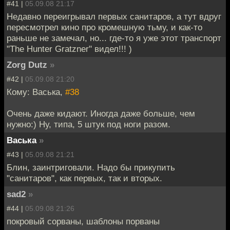
#41 |
05.09.08 21:17
Недавно переигрывал первых санитаров, а тут вдруг
пересмотрел кино про кромешную тьму, и как-то
раньше не замечал, но... где-то я уже этот транспорт
"The Hunter Gratzner" видел!!! )
Zorg Dutz
»
#42 |
05.09.08 21:20
Кому: Васька,
#38
Очень даже кидают. Иногда даже больше, чем
нужно:) Ну, типа, 5 штук под ноги разом.
Васька
»
#43 |
05.09.08 21:21
Блин, заинтриговали. Надо бы прикупить
"санитаров", как первых, так и вторых.
sad2
»
#44 |
05.09.08 21:26
покровый сорваны, шаблоны порваны