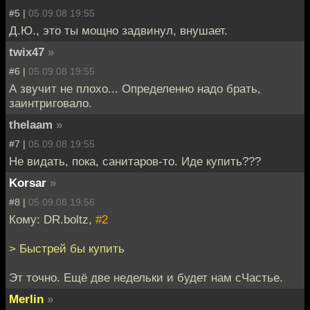
#5 |
05.09.08 19:55
Д.Ю., это ты мощно задвинул, внушает.
twix47
»
#6 |
05.09.08 19:55
А звучит не плохо... Определенно надо брать,
заинтриговало.
thelaam
»
#7 |
05.09.08 19:55
Не видать, пока, санитаров-то. Иде купить???
Korsar
»
#8 |
05.09.08 19:56
Кому: DR.boltz,
#2
> Быстрей бы купить
Эт точно. Ещё две недельки и будет нам сЧастье.
Merlin
»