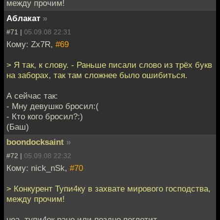
между прочим!
Аблакат
»
#71 |
05.09.08 22:31
Кому: Zx7R,
#69
> Я так, к слову. - Раньше писали слово из трёх букв
на заборах, так там сложнее было ошибиться.
А сейчас так:
- Мну девушко бросил:(
- Кто кого бросил?:)
(Баш)
boondocksaint
»
#72 |
05.09.08 22:32
Кому: nick_nSk,
#70
> Конкурент Тупи4ку в захвате мирового господства,
между прочим!
неа, тупи4ок рано или поздно поглотит.