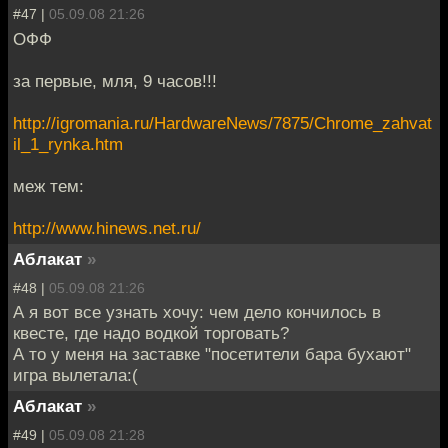
#47 |
05.09.08 21:26
ОФФ
за первые, мля, 9 часов!!!
http://igromania.ru/HardwareNews/7875/Chrome_zahvat
il_1_rynka.htm
меж тем:
http://www.hinews.net.ru/
Аблакат
»
#48 |
05.09.08 21:26
А я вот все узнать хочу: чем дело кончилось в
квесте, где надо водкой торговать?
А то у меня на заставке "посетители бара бухают"
игра вылетала:(
Аблакат
»
#49 |
05.09.08 21:28