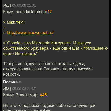
#51 |
05.09.08 21:31
Кому: boondocksaint,
#47
> меж тем:
>
>
http://www.hinews.net.ru/
>"Google - это Microsoft Интернета. И выпуск
собственного браузера - еще один шаг к поглощению
всего Интернета."
Теперь ясно, куда деваются жадные дети,
отчеренкованные на Тупичке - пишут высокие
новости.
Васька
»
#52 |
05.09.08 21:37
Кому: Властимир,
#45
Ну что ж, недаром видимо себе на следующей
неделе комп заапгрейдю.