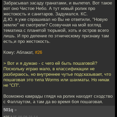
Забрасывал засаду гранатами, и вылетел. Вот такое
вот оно Чистое Небо. А тут новый ролик про
жестокость и санитаров. Задумался. КС.
Д.Ю. я уже спрашивал но Вы не ответили, "Новую
землю" не смотрели? Созвучная на мой взгляд
тематика с планетой тюрьмой, хоть и остров всего
лишь. И про деление по этническому признаку там
есть,и про жестокость.
Кому: Аблакат,
#26
> Вот и я думаю - с чего ей быть пошаговой?
Поскольку играю мало, в классификации не
разбираюсь, но внутреннее чутье подсказывает, что
пошаговая это типа Worms или шахматы. Но никак
не "СП".
Возможно камрады глядя на ролик находят сходство
с Фаллаутом, а там да во время боя пошаговая.
501q
»
#36 |
05.09.08 21:14