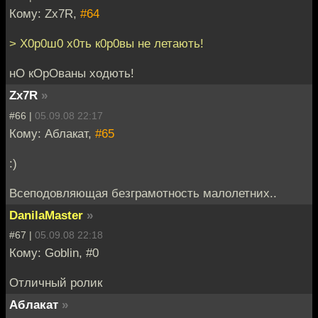
Кому: Zx7R,
#64
> Х0р0ш0 х0ть к0р0вы не летають!
нО кОрОваны ходють!
Zx7R
»
#66 |
05.09.08 22:17
Кому: Аблакат,
#65
:)
Всеподовляющая безграмотность малолетних..
DanilaMaster
»
#67 |
05.09.08 22:18
Кому: Goblin, #0
Отличный ролик
Аблакат
»