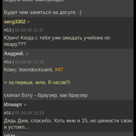
Будет чем заняться на досуге. :)
serg3302
»
#53 |
05.09.08 21:37
Юрич! Когда с тебя уже ожидать учебник по
пеару???
Андрей.
»
#54 |
05.09.08 21:39
Кому: boondocksaint,
#47
> за первые, мля, 9 часов!!!
скачал Бэту - браузер, как браузер
Илиарт
»
#55 |
05.09.08 21:39
Дядь Дим, спасибо. Хоть мне и 15, но ценности свои
я устоял...