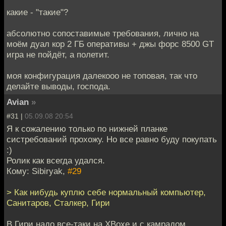
какие - "такие"?
абсолютно сопоставимые требования, лично на
моём дуал кор 2 ГБ оперативы + джы форс 8500 GT
игра не пойдёт, а полетит.
моя конфигурация далекооо не топовая, так что
делайте выводы, господа.
Avian
»
#31 |
05.09.08 20:54
Я к сожалению только по нижней планке
систребований прохожу. Но все равно буду покупать
:)
Ролик как всегда удался.
Кому: Sibiryak,
#29
> Как нибудь куплю себе нормальный компьютер,
Санитаров, Сталкер, Гири
В Гири надо все-таки на ХВохе и с камрадом,