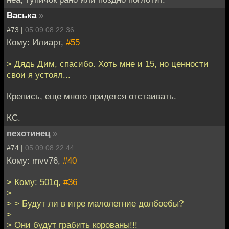
Васька
»
#73 |
05.09.08 22:36
Кому: Илиарт,
#55
> Дядь Дим, спасибо. Хоть мне и 15, но ценности
свои я устоял...
Крепись, еще много придется отстаивать.
КС.
пехотинец
»
#74 |
05.09.08 22:44
Кому: mvv76,
#40
> Кому: 501q,
#36
>
> > Будут ли в игре малолетние долбоебы?
>
> Они будут грабить корованы!!!