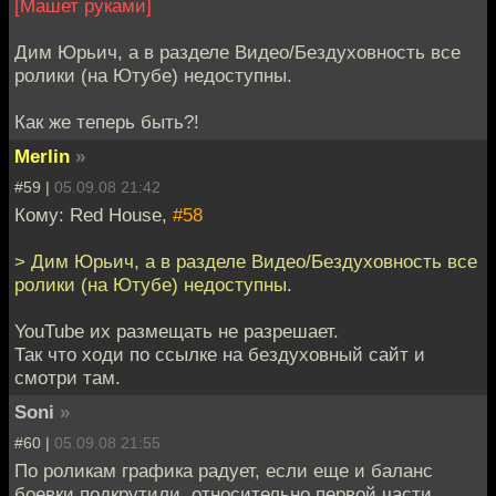
[Машет руками]
Дим Юрьич, а в разделе Видео/Бездуховность все
ролики (на Ютубе) недоступны.
Как же теперь быть?!
Merlin
»
#59 |
05.09.08 21:42
Кому: Red House,
#58
> Дим Юрьич, а в разделе Видео/Бездуховность все
ролики (на Ютубе) недоступны.
YouTube их размещать не разрешает.
Так что ходи по ссылке на бездуховный сайт и
смотри там.
Soni
»
#60 |
05.09.08 21:55
По роликам графика радует, если еще и баланс
боевки подкрутили, относительно первой части,