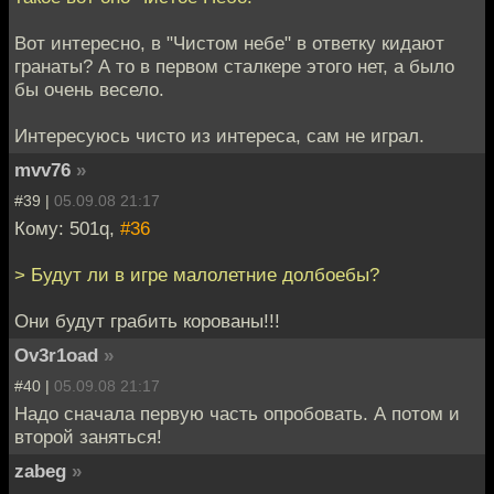
Вот интересно, в "Чистом небе" в ответку кидают
гранаты? А то в первом сталкере этого нет, а было
бы очень весело.
Интересуюсь чисто из интереса, сам не играл.
mvv76
»
#39 |
05.09.08 21:17
Кому: 501q,
#36
> Будут ли в игре малолетние долбоебы?
Они будут грабить корованы!!!
Ov3r1oad
»
#40 |
05.09.08 21:17
Надо сначала первую часть опробовать. А потом и
второй заняться!
zabeg
»