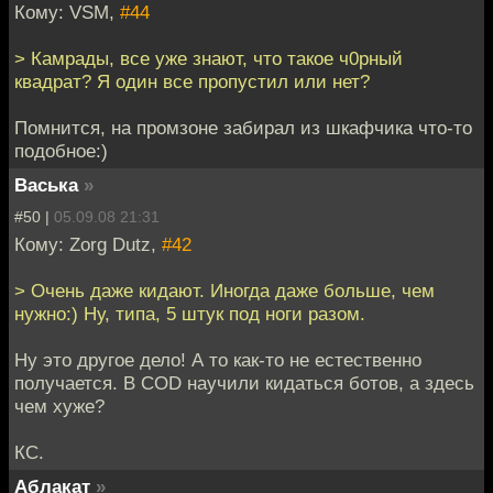
Кому: VSM,
#44
> Камрады, все уже знают, что такое ч0рный
квадрат? Я один все пропустил или нет?
Помнится, на промзоне забирал из шкафчика что-то
подобное:)
Васька
»
#50 |
05.09.08 21:31
Кому: Zorg Dutz,
#42
> Очень даже кидают. Иногда даже больше, чем
нужно:) Ну, типа, 5 штук под ноги разом.
Ну это другое дело! А то как-то не естественно
получается. В COD научили кидаться ботов, а здесь
чем хуже?
КС.
Аблакат
»