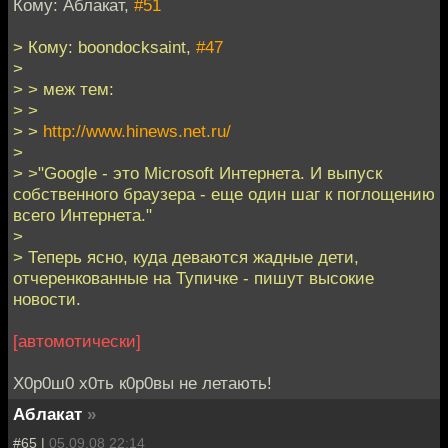
Кому: Аблакат,
#51
> Кому: boondocksaint,
#47
>
> > меж тем:
> >
> >
http://www.hinews.net.ru/
>
> >"Google - это Microsoft Интернета. И выпуск
собственного браузера - еще один шаг к поглощению
всего Интернета."
>
> Теперь ясно, куда деваются жадные дети,
отчеренкованные на Тупичке - пишут высокие
новости.
[автомотически]
Х0р0ш0 х0ть к0р0вы не летають!
Аблакат
»
#65 |
05.09.08 22:14