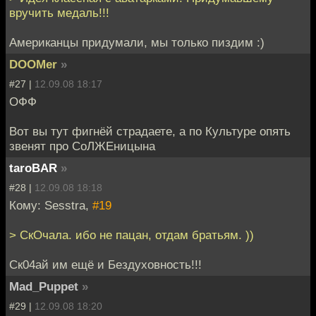
вручить медаль!!!
Американцы придумали, мы только пиздим :)
DOOMer
»
#27 |
12.09.08 18:17
ОФФ
Вот вы тут фигнёй страдаете, а по Культуре опять
звенят про СоЛЖЕницына
taroBAR
»
#28 |
12.09.08 18:18
Кому: Sesstra,
#19
> СкОчала. ибо не пацан, отдам братьям. ))
Ск04ай им ещё и Бездуховность!!!
Mad_Puppet
»
#29 |
12.09.08 18:20