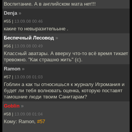
Воспитание. А в английском мата нет!!!
Denja
»
#55 |
13.09.08 00:46
какие то невыразительыне .
Беспечный Лесовод
»
#56 |
13.09.08 00:49
Классный аватары. А вверху что-то всё время тикает
тревожно. "Как страшно жить" (с).
Ramon
»
#57 |
13.09.08 01:03
Гоблин а как ты относишься к журналу Игромания и
будет ли тебя волновать оценка, которую поставят
тамошние люди твоим Санитарам?
Goblin
»
#58 |
13.09.08 01:04
Кому: Ramon,
#57