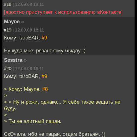
#18 |
12.09.08 18:11
[яростно приступает к использованию вКонтакте]
Mayne
»
#19 |
12.09.08 18:11
Кому: taroBAR,
#9
Ну куда мне, рязанскому быдлу ;)
Sesstra
»
#20 |
12.09.08 18:11
Кому: taroBAR,
#9
> Кому: Mayne,
#8
>
> > Ну и рожи, однако... Я себе такое вешать не
буду.
>
> Ты не элитный пацан.
СкОчала. ибо не пацан, отдам братьям. ))