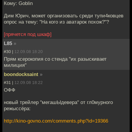
Кому: Goblin
Дим Юрич, может организовать среди тупи4ковцев
опрос на тему: "На кого из аватарок похож?"?
[прячется под шкаф]
L85
»
#30 |
12.09.08 18:20
Прям ксерокопия со стенда "их разыскивает
милиция"
boondocksaint
»
#31 |
12.09.08 18:22
ОФФ
новый трейлер "мегашЫдевера" от гл0мурного
режыссёра:
http://kino-govno.com/comments.php?id=19366