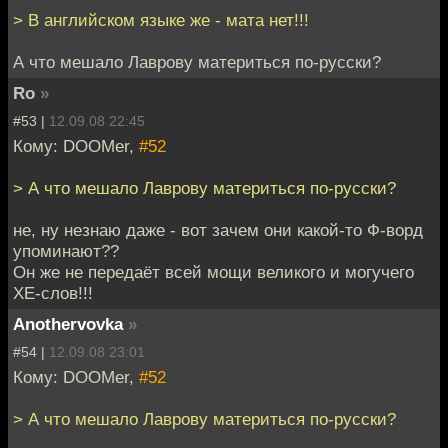
> В английском языке же - мата нет!!!
А что мешало Лаврову материться по-русски?
Ro
»
#53 |
12.09.08 22:45
Кому: DOOMer,
#52
> А что мешало Лаврову материться по-русски?
не, ну незнаю даже - вот зачем они какой-то Ф-ворд
упоминают??
Он же не передаёт всей мощи великого и могучего
ХЕ-слов!!!
Anothervovka
»
#54 |
12.09.08 23:01
Кому: DOOMer,
#52
> А что мешало Лаврову материться по-русски?