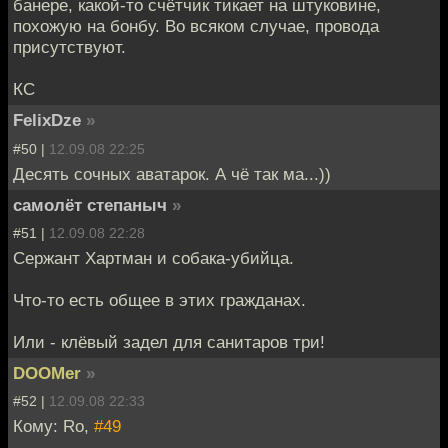
банере, какой-то счётчик тикает на штуковине,
похожую на бонбу. Во всяком случае, провода
присутствуют.
КС
FelixDze
»
#50 |
12.09.08 22:25
Десять сочных аватарок. А чё так ма...))
самолёт степаныч
»
#51 |
12.09.08 22:28
Сержант Хартман и собака-убийца.
Что-то есть общее в этих гражданах.
Или - клёвый задел для санитаров три!
DOOMer
»
#52 |
12.09.08 22:33
Кому: Ro,
#49