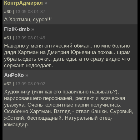
КонтрАдмирал
»
#60 |
13.09.08 01:37
А Хартман, суров!!!
FiziK-dmb
»
#61 |
13.09.08 01:49
Наверно у меня оптический обман.. по мне больно
дядя Хартман на Дмитрия Юрьевича похож.. шрам
убрать,одеть очки.. дать еды, а то сразу видно что
сержант недоедает..
АнРоКо
»
#62 |
13.09.08 09:02
Художнику (или как его правильно называть?),
нарисовавшего персонажей, респект и всяческая
уважуха. Очень колоритные парни получились.
Особенно Хартман. Взгляд - отвал башки. Суровый,
ж0сткий, беспощадный. Натуральный отец-
командир.