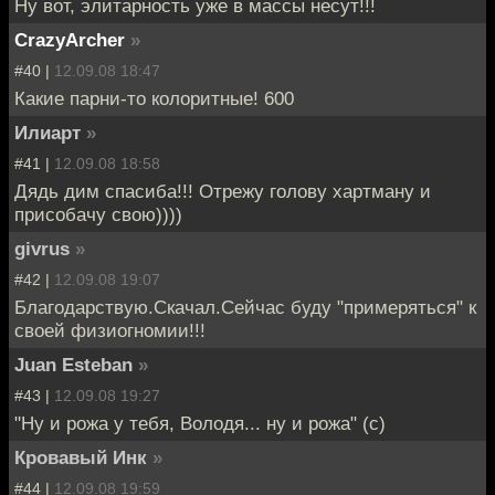
Ну вот, элитарность уже в массы несут!!!
CrazyArcher
»
#40 |
12.09.08 18:47
Какие парни-то колоритные! 600
Илиарт
»
#41 |
12.09.08 18:58
Дядь дим спасиба!!! Отрежу голову хартману и
присобачу свою))))
givrus
»
#42 |
12.09.08 19:07
Благодарствую.Скачал.Сейчас буду "примеряться" к
своей физиогномии!!!
Juan Esteban
»
#43 |
12.09.08 19:27
"Ну и рожа у тебя, Володя... ну и рожа" (с)
Кровавый Инк
»
#44 |
12.09.08 19:59