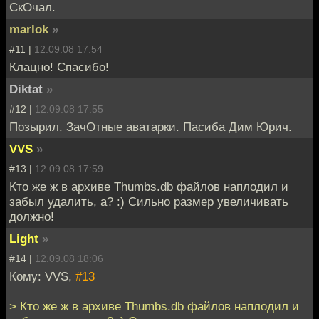
СкОчал.
marlok
»
#11 |
12.09.08 17:54
Клацно! Спасибо!
Diktat
»
#12 |
12.09.08 17:55
Позырил. ЗачОтные аватарки. Пасиба Дим Юрич.
VVS
»
#13 |
12.09.08 17:59
Кто же ж в архиве Thumbs.db файлов наплодил и
забыл удалить, а? :) Сильно размер увеличивать
должно!
Light
»
#14 |
12.09.08 18:06
Кому: VVS,
#13
> Кто же ж в архиве Thumbs.db файлов наплодил и