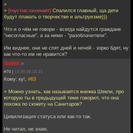
>
>
[гнустно хихикает]
Спалился главный, ща дети
будут плакать о творчестве и альтруизме)))
Что и о чём не говори - всегда найдутся граждане
"несогласные", а за ними - "разоблачители".
Им виднее, они не спят дней и ночей - зорко бдят, ну
как что-то им не нравится?
Goblin
»
#70 |
13.09.08 15:21
Кому: ку!,
#63
> Можно узнать, как называется книжка Шекли, про
которую ты в предыдущей теме говорил, что она
похожа по сюжету на Санитаров?
Цивилизация статуса или как-то так.
Не читал, не знаю.