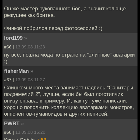
Он же мастер рукопашного боя, а значит колюще-
режущее как бритва.
Финкой побрился перед фотосессией :)
lord199
»
#66 |
13.09.08 11:23
ну всё, пошла мода по стране на "элитные" аватарки
:)
fisherMan
»
#67 |
13.09.08 11:27
Слишком много места занимает надпись "Санитары
подземелий 2", лучше, если бы был логотипчик
внизу справа, к примеру. И, как тут уже написали,
хорошо пополнить коллекцию аватарками монстров,
оппонентов-гуманоидов и других неписей.
PWBT
»
#68 |
13.09.08 15:20
Кому: Goblin,
#58