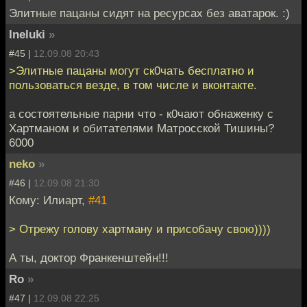
Элитные пацаны сидят на ресурсах без аватарок. :)
Ineluki
»
#45 |
12.09.08 20:43
>Элитные пацаны могут ск0чать бесплатно и
пользоваться везде, в том числе и вконтакте.
а состоятельные парни что - к0чают обнаженку с
Хартманом и обитателями Матросской Тишины?
6000
neko
»
#46 |
12.09.08 21:30
Кому: Илиарт,
#41
> Отрежу голову хартману и присобачу свою))))
А ты, доктор Франкенштейн!!!
Ro
»
#47 |
12.09.08 22:25