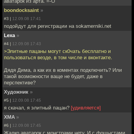
аватарок из арта. =-О
boondocksaint
»
#3 |
12.09.08 17:41
подойдут для регистрации на sokamerniki.net
Lexa
»
#4 |
12.09.08 17:43
>Элитные пацаны могут ск0чать бесплатно и
пользоваться везде, в том числе и вконтакте.
Дядя Дима, а как их в коментах подключить? Или
такой возможности ваще не будет, даже в
перспективе?
Художник
»
#5 |
12.09.08 17:45
я скачал, я элитный пацан?
[удивляется]
XMA
»
#6 |
12.09.08 17:45
Жалко аватарок с монстрами нету. И с фошыстами.