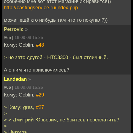
особенно мне вот этот магазинчик нравится))
http://castingservice.ru/index.php
может ещё кто нибудь там что то покупал?))
Petrovic
»
#65 |
18.09.08 15:25
Кому: Goblin,
#48
> но зато другой - НТС3300 - был отличный.
А с ним что приключилось?
Landadan
»
#66 |
18.09.08 15:25
Кому: Goblin,
#29
> Кому: gres,
#27
>
> > Дмитрий Юрьевич, не боитесь переплатить?
>
> Никогда.