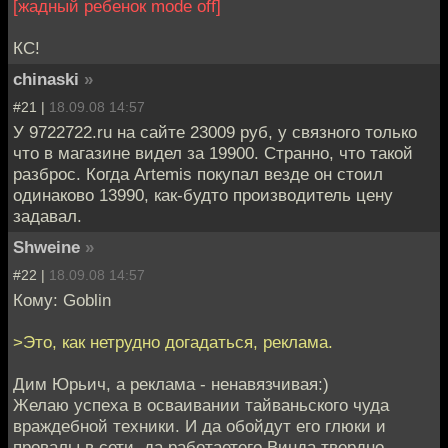
[жадный ребенок mode off]
КС!
chinaski
»
#21 |
18.09.08 14:57
У 9722722.ru на сайте 23009 руб, у связного только
что в магазине видел за 19900. Странно, что такой
разброс. Когда Artemis покупал везде он стоил
одинаково 13990, как-будто производитель цену
задавал.
Shweine
»
#22 |
18.09.08 14:57
Кому: Goblin
>Это, как нетрудно догадаться, реклама.
Дим Юрьич, а реклама - ненавязчивая:)
Желаю успеха в осваивании тайваньского чуда
враждебной техники. И да обойдут его глюки и
провалы в сети, да работаетего Винда твердно,