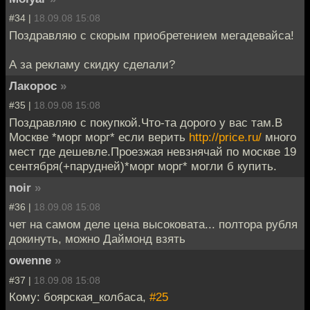
#34 |
18.09.08 15:08
Поздравляю с скорым приобретением мегадевайса!
А за рекламу скидку сделали?
Лакорос
»
#35 |
18.09.08 15:08
Поздравляю с покупкой.Что-та дорого у вас там.В
Москве *морг морг* если верить
http://price.ru/
много
мест где дешевле.Проезжая невзнячай по москве 19
сентября(+парудней)*морг морг* могли б купить.
noir
»
#36 |
18.09.08 15:08
чет на самом деле цена высоковата... полтора рубля
докинуть, можно Даймонд взять
owenne
»
#37 |
18.09.08 15:08
Кому: боярская_колбаса,
#25