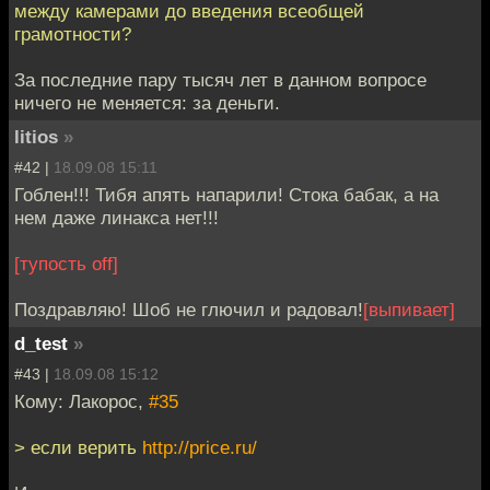
между камерами до введения всеобщей
грамотности?
За последние пару тысяч лет в данном вопросе
ничего не меняется: за деньги.
litios
»
#42 |
18.09.08 15:11
Гоблен!!! Тибя апять напарили! Стока бабак, а на
нем даже линакса нет!!!
[тупость off]
Поздравляю! Шоб не глючил и радовал!
[выпивает]
d_test
»
#43 |
18.09.08 15:12
Кому: Лакорос,
#35
> если верить
http://price.ru/