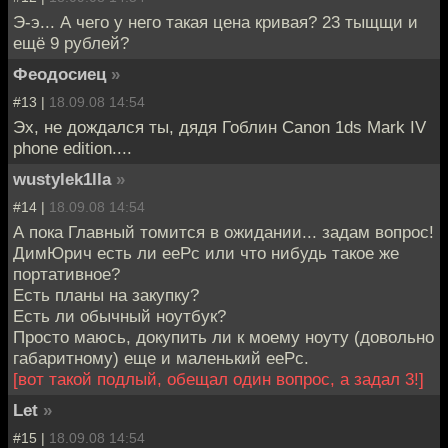
Э-э... А чего у него такая цена кривая? 23 тыщщи и
ещё 9 рублей?
Феодосиец
»
#13 |
18.09.08 14:54
Эх, не дождался ты, дядя Гоблин Canon 1ds Mark IV
phone edition....
wustylek1lla
»
#14 |
18.09.08 14:54
А пока Главный томится в ожидании... задам вопрос!
ДимЮрич есть ли eePc или что нибудь такое же
портативное?
Есть планы на закупку?
Есть ли обычный ноутбук?
Просто маюсь, докупить ли к моему ноуту (довольно
габаритному) еще и маленький eePс.
[вот такой подлый, обещал один вопрос, а задал 3!]
Let
»
#15 |
18.09.08 14:54