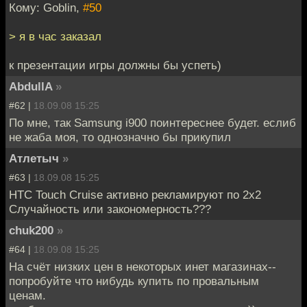
Кому: Goblin,
#50
> я в час заказал
к презентации игры должны бы успеть)
AbdullA
»
#62 |
18.09.08 15:25
По мне, так Samsung i900 поинтереснее будет. еслиб
не жаба моя, то однозначно бы прикупил
Атлетыч
»
#63 |
18.09.08 15:25
HTC Touch Cruise активно рекламируют по 2х2
Случайность или закономерность???
chuk200
»
#64 |
18.09.08 15:25
На счёт низких цен в некоторых инет магазинах--
попробуйте что нибудь купить по провальным
ценам.