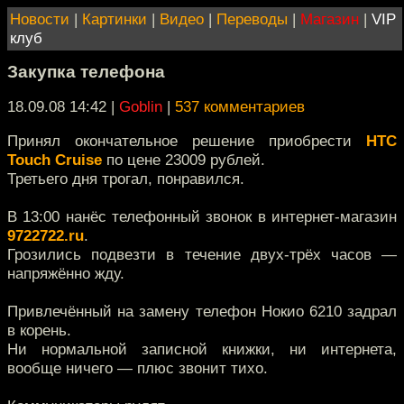
Новости
|
Картинки
|
Видео
|
Переводы
|
Магазин
|
VIP
клуб
Закупка телефона
18.09.08 14:42
|
Goblin
|
537 комментариев
Принял окончательное решение приобрести
HTC
Touch Cruise
по цене 23009 рублей.
Третьего дня трогал, понравился.
В 13:00 нанёс телефонный звонок в интернет-магазин
9722722.ru
.
Грозились подвезти в течение двух-трёх часов —
напряжённо жду.
Привлечённый на замену телефон Нокио 6210 задрал
в корень.
Ни нормальной записной книжки, ни интернета,
вообще ничего — плюс звонит тихо.