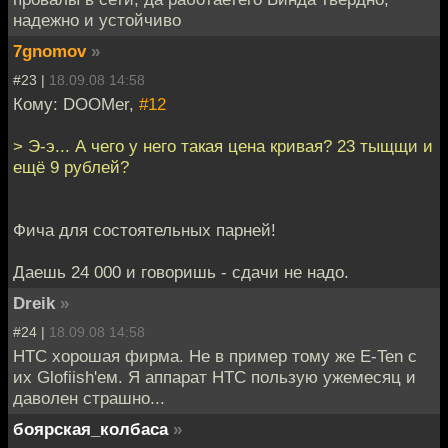
надежно и устойчиво
7gnomov
»
#23 |
18.09.08 14:58
Кому: DOOMer,
#12
> Э-э... А чего у него такая цена кривая? 23 тыщщи и
ещё 9 рублей?
Фича для состоятельных парней!
Даешь 24 000 и говоришь - сдачи не надо.
Dreik
»
#24 |
18.09.08 14:58
HTC хорошая фирма. Не в пример тому же E-Ten с
их Glofiish'ем. Я аппарат HTC пользую ужемесяц и
даволен страшно...
боярская_колбаса
»