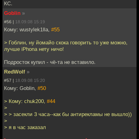
КС.
Goblin
»
#56 |
18.09.08 15:19
Кому: wustylek1lla,
#55
> Гоблин, ну йомайо скока говорить то уже можно,
лучше iPhona нету ничо!
Подросток купил - чё-та не вставило.
RedWolf
»
#57 |
18.09.08 15:20
Кому: Goblin,
#50
> Кому: chuk200,
#44
>
> > засекли 3 часа--как бы антирекламы не вышло))
>
> я в час заказал