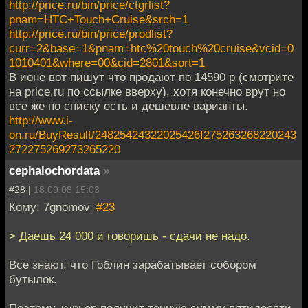
http://price.ru/bin/price/ctgrlist?
pnam=HTC+Touch+Cruise&srch=1
http://price.ru/bin/price/prodlist?
curr=2&base=1&pnam=htc%20touch%20cruise&vcid=0
1010401&where=00&cid=2801&sort=1
В ионе вот пишут что продают по 14590 р (смотрите
на price.ru по ссылке вверху), хотя конечно врут но
все же по списку есть и дешевле варианты.
http://www.i-
on.ru/BuyResult/24825424322025426f275263268220243
272275269273265220
cephalochordata
»
#28 |
18.09.08 15:03
Кому: 7gnomov,
#23
> Даешь 24 000 и говоришь - сдачи не надо.
Все знают, что Гоблин зарабатывает собором
бутылок.
Поэтому, курьер получит точную сумму пятидесяти