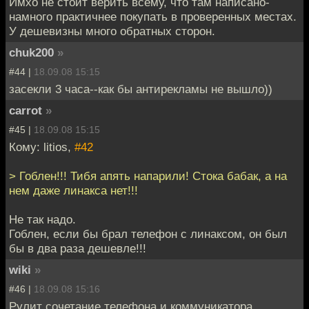
Имхо не стоит верить всему, что там написано-
намного практичнее покупать в проверенных местах.
У дешевизны много обратных сторон.
chuk200
»
#44 |
18.09.08 15:15
засекли 3 часа--как бы антирекламы не вышло))
carrot
»
#45 |
18.09.08 15:15
Кому: litios,
#42
> Гоблен!!! Тибя апять напарили! Стока бабак, а на
нем даже линакса нет!!!
Не так надо.
Гоблен, если бы брал телефон с линаксом, он был
бы в два раза дешевле!!!
wiki
»
#46 |
18.09.08 15:16
Рулит сочетание телефона и коммуникатора.