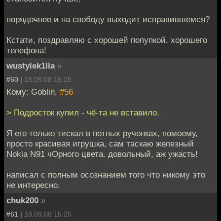
порядочнее и на свободу выходит исправившемся?
Кстати, поздравляю с хорошей попупкой, хорошего
телефона!
wustylek1lla
»
#60 |
18.09.08 15:25
Кому: Goblin,
#56
> Подросток купил - чё-та не вставило.
Я его только тискал в потных ручонках, помоему,
просто красивая игрушка, сам таскаю железный
Nokia N91 чОрного цвета. довольный, аж ужасть!
написал с полным осознанием того что никому это
не интересно.
chuk200
»
#61 |
18.09.08 15:25