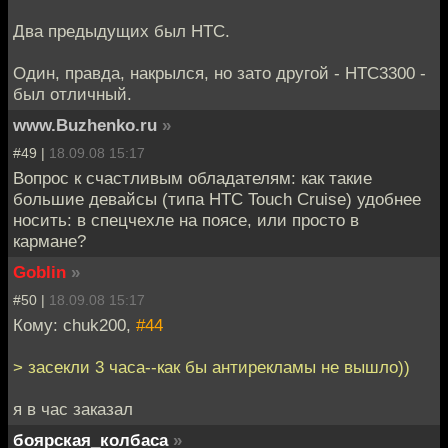
Два предыдущих был НТС.
Один, правда, накрылся, но зато другой - НТС3300 -
был отличный.
www.Buzhenko.ru
»
#49 |
18.09.08 15:17
Вопрос к счастливым обладателям: как такие
большие девайсы (типа HTC Touch Cruise) удобнее
носить: в спецчехле на поясе, или просто в
кармане?
Goblin
»
#50 |
18.09.08 15:17
Кому: chuk200,
#44
> засекли 3 часа--как бы антирекламы не вышло))
я в час заказал
боярская_колбаса
»