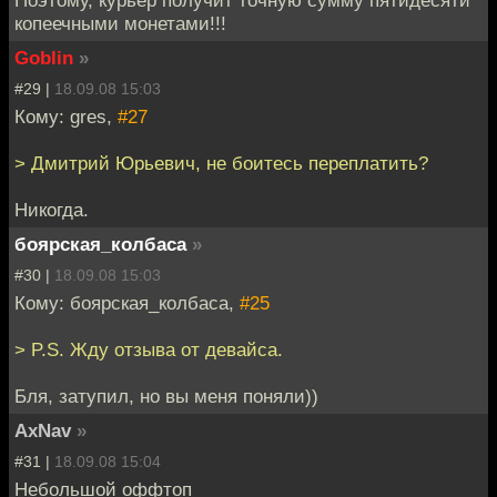
копеечными монетами!!!
Goblin
»
#29 |
18.09.08 15:03
Кому: gres,
#27
> Дмитрий Юрьевич, не боитесь переплатить?
Никогда.
боярская_колбаса
»
#30 |
18.09.08 15:03
Кому: боярская_колбаса,
#25
> P.S. Жду отзыва от девайса.
Бля, затупил, но вы меня поняли))
AxNav
»
#31 |
18.09.08 15:04
Небольшой оффтоп