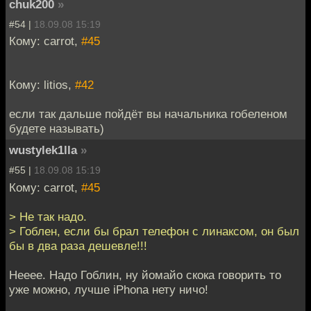
chuk200
»
#54 |
18.09.08 15:19
Кому: carrot,
#45
Кому: litios,
#42
если так дальше пойдёт вы начальника гобеленом
будете называть)
wustylek1lla
»
#55 |
18.09.08 15:19
Кому: carrot,
#45
> Не так надо.
> Гоблен, если бы брал телефон с линаксом, он был
бы в два раза дешевле!!!
Нееее. Надо Гоблин, ну йомайо скока говорить то
уже можно, лучше iPhona нету ничо!