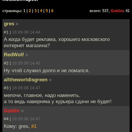
cтраницы: 1 |
2
|
3
|
4
|
5
|
6
всего: 537,
Goblin
: 41
gres
»
#1 |
18.09.08 14:44
А когда будет реклама, хорошего московского
интернет магазина?
RedWolf
»
#2 |
18.09.08 14:45
Ну чтоб служил долго и не ломался.
alltheworldisgreen
»
#3 |
18.09.08 14:47
мелочи, главное, надо наменять.
а то ведь наверняка у курьера сдачи не будет!
Goblin
»
#4 |
18.09.08 14:47
Кому: gres,
#1