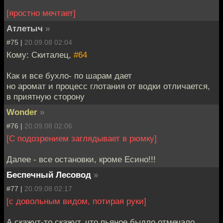
[яростно мечтает]
Атлетыч
»
#75 |
20.09.08 02:04
Кому: Скиталец,
#64
Как и все бухло- по шарам дает
но аромат и процесс глотания от водки отличается,
в приятную сторону
Wonder
»
#76 |
20.09.08 02:06
[С подозрением заглядывает в рюмку]
Далее - все остановки, кроме Есино!!!
Беспечный Лесовод
»
#77 |
20.09.08 02:17
[с довольным видом, потирая руки]
А скажут-то скажут, что пьяное быдло отмечало