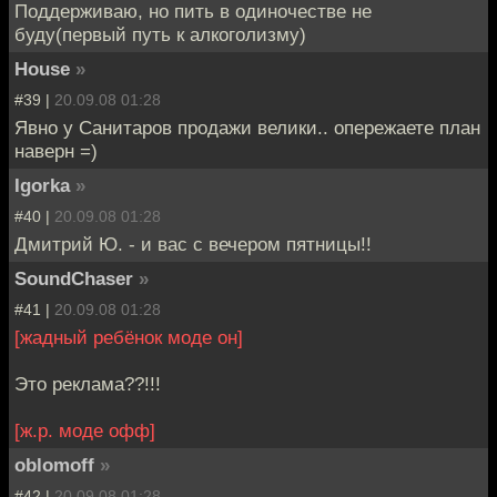
Поддерживаю, но пить в одиночестве не
буду(первый путь к алкоголизму)
House
»
#39 |
20.09.08 01:28
Явно у Санитаров продажи велики.. опережаете план
наверн =)
Igorka
»
#40 |
20.09.08 01:28
Дмитрий Ю. - и вас с вечером пятницы!!
SoundChaser
»
#41 |
20.09.08 01:28
[жадный ребёнок моде он]
Это реклама??!!!
[ж.р. моде офф]
oblomoff
»
#42 |
20.09.08 01:28