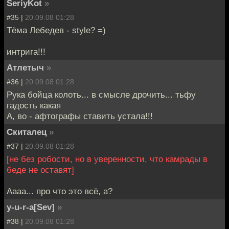
SeriyKot
»
#35 |
20.09.08 01:28
Тёма Лебедев - style? =)
интрига!!!
Атлетыч
»
#36 |
20.09.08 01:28
Рука бойца колоть... в смысле дрочить... тьфу
гадость какая
А, во - афтографы ставить устала!!!
Скиталец
»
#37 |
20.09.08 01:28
[не без робости, но в уверенности, что камрады в
беде не оставят]
Аааа... про что это всё, а?
y-u-r-a[Sev]
»
#38 |
20.09.08 01:28