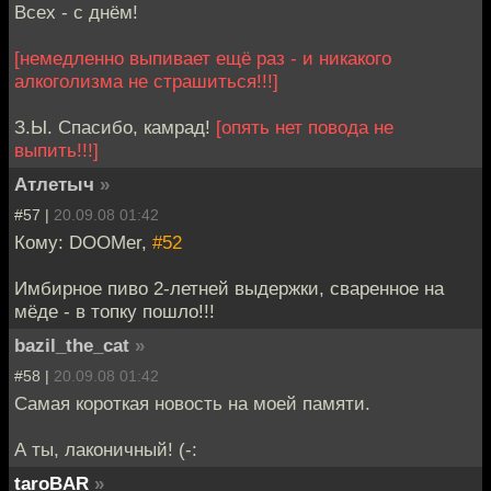
Всех - с днём!
[немедленно выпивает ещё раз - и никакого
алкоголизма не страшиться!!!]
З.Ы. Спасибо, камрад!
[опять нет повода не
выпить!!!]
Атлетыч
»
#57 |
20.09.08 01:42
Кому: DOOMer,
#52
Имбирное пиво 2-летней выдержки, сваренное на
мёде - в топку пошло!!!
bazil_the_cat
»
#58 |
20.09.08 01:42
Самая короткая новость на моей памяти.
А ты, лаконичный! (-:
taroBAR
»