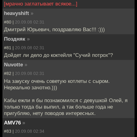
[мрачно заглатывает всякое...]
heavyshift
»
#80 |
20.09.08 02:31
Дмитрий Юрьевич, поздравляю Вас!!! :)))
Поздняк
»
#81 |
20.09.08 02:31
Дойдет ли дело до коктейля "Сучий потрох"?
Nuvotte
»
#82 |
20.09.08 02:31
На закуску очень советую котлеты с сыром.
Нереально зачотно.)))
Кабы ежли я бы познакомился с девушкой Олей, я
только тогда бы выпил, а так больше года не
пригубляю, нету поводов интересных.
AMV76
»
#83 |
20.09.08 02:34