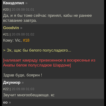
Кваздопил
»
#20 |
20.09.08 01:01
Да, и я бы тоже сейчас принял, кабы не раннее
вставание завтра.
Goodvin
»
#21 |
20.09.08 01:02
Кому: Vic,
#18
> Эх, щас бы белого полусладкого...
[наливает камраду привезенное в воскресенье из
Анапы белое полусладкое Шардоне]
Здрав буде, боярин !
Джуниор
»
#22 |
20.09.08 01:03
Звучит многообещающе. кс
eo
»