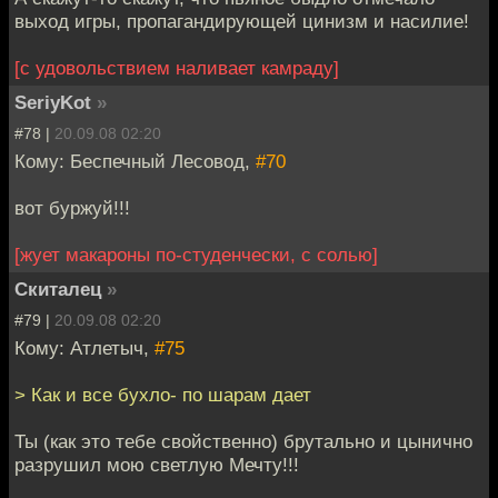
выход игры, пропагандирующей цинизм и насилие!
[с удовольствием наливает камраду]
SeriyKot
»
#78 |
20.09.08 02:20
Кому: Беспечный Лесовод,
#70
вот буржуй!!!
[жует макароны по-студенчески, с солью]
Скиталец
»
#79 |
20.09.08 02:20
Кому: Атлетыч,
#75
> Как и все бухло- по шарам дает
Ты (как это тебе свойственно) брутально и цынично
разрушил мою светлую Мечту!!!