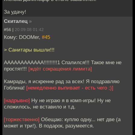
За удачу!
Скиталец
»
#56 |
20.09.08 01:42
Кому: DOOMer,
#45
> Санитары вышли!!!
АААААААААААА!!!!!!!!!1 Спалился!!! Такое мне не
простят!!!
[ждёт сокращения лимита]
Камрады, я искренне рад за всех! Я поздравляю
Гоблина!
[немедленно выпивает - есть чего ;)]
[надрывно]
Ну не играю я в комп-игры! Ну не
сложилось, не вставило и т.д.
[торжественно]
Обещаю: куплю одну... нет две (а
может и три!). В подарок, разумеется.