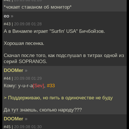
*чокает стаканом об монитор*
eo
»
#43 |
20.09.08 01:28
А в Винампе играет "Surfin' USA" Бичбойзов.
Хорошая песенка.
Скачал после того, как подслушал в титрах одной из
серий SOPRANOS.
DOOMer
»
#44 |
20.09.08 01:29
Кому: y-u-r-a
[Sev]
,
#33
> Поддерживаю, но пить в одиночестве не буду
Да тут знаешь, сколько народу???
DOOMer
»
#45 |
20.09.08 01:30