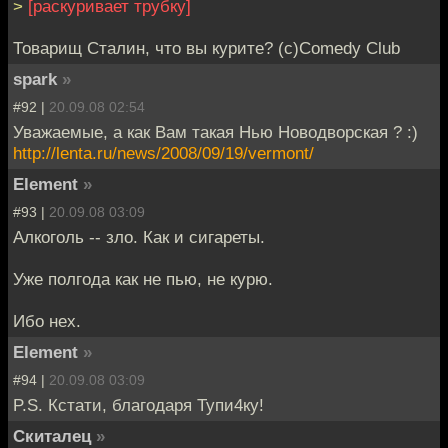
>
[раскуривает трубку]
Товарищ Сталин, что вы курите? (с)Comedy Club
spark
»
#92 |
20.09.08 02:54
Уважаемые, а как Вам такая Нью Новодворская ? :)
http://lenta.ru/news/2008/09/19/vermont/
Element
»
#93 |
20.09.08 03:09
Алкоголь -- зло. Как и сигареты.
Уже полгода как не пью, не курю.
Ибо нех.
Element
»
#94 |
20.09.08 03:09
P.S. Кстати, благодаря Тупи4ку!
Скиталец
»