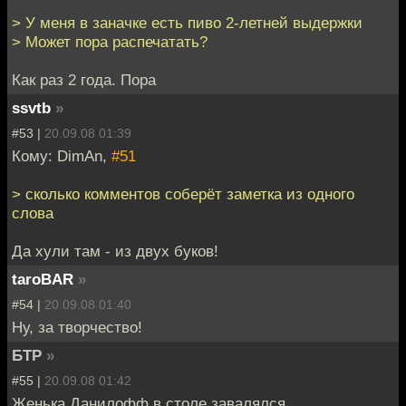
> У меня в заначке есть пиво 2-летней выдержки
> Может пора распечатать?
Как раз 2 года. Пора
ssvtb
»
#53 |
20.09.08 01:39
Кому: DimAn,
#51
> сколько комментов соберёт заметка из одного
слова
Да хули там - из двух буков!
taroBAR
»
#54 |
20.09.08 01:40
Ну, за творчество!
БТР
»
#55 |
20.09.08 01:42
Женька Данилофф в столе завалялся.