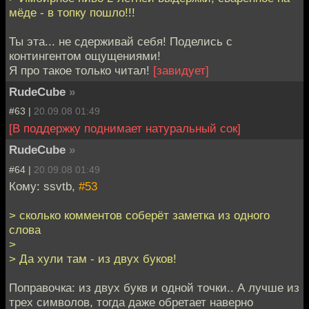
мёде - в топку пошло!!!
Ты эта... не сдерживай себя! Поделись с
контингентом ощущениями!
Я про такое только читал!
[завидует]
RudeCube
»
#63 |
20.09.08 01:49
[В поддержку поднимает натуральный сок]
RudeCube
»
#64 |
20.09.08 01:49
Кому: ssvtb,
#53
> сколько комментов соберёт заметка из одного
слова
>
> Да хули там - из двух буков!
Поправочка: из двух букв и одной точки.. А лучше из
трех символов, тогда даже обретает наверно