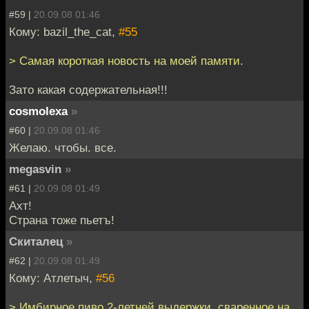
#59 |
20.09.08 01:46
Кому: bazil_the_cat,
#55
> Самая короткая новость на моей памяти.
Зато какая содержательная!!!
cosmolexa
»
#60 |
20.09.08 01:46
Желаю. чтобы. все.
megasvin
»
#61 |
20.09.08 01:49
Ахт!
Страна тоже пьетъ!
Скиталец
»
#62 |
20.09.08 01:49
Кому: Атлетыч,
#56
> Имбирное пиво 2-летней выдержки, сваренное на