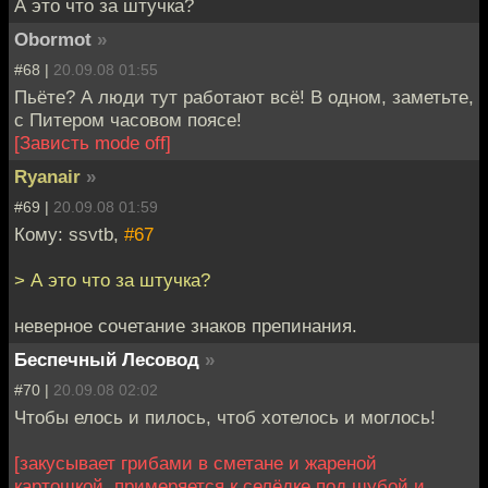
А это что за штучка?
Obormot
»
#68 |
20.09.08 01:55
Пьёте? А люди тут работают всё! В одном, заметьте,
с Питером часовом поясе!
[Зависть mode off]
Ryanair
»
#69 |
20.09.08 01:59
Кому: ssvtb,
#67
> А это что за штучка?
неверное сочетание знаков препинания.
Беспечный Лесовод
»
#70 |
20.09.08 02:02
Чтобы елось и пилось, чтоб хотелось и моглось!
[закусывает грибами в сметане и жареной
картошкой, примеряется к селёдке под шубой и