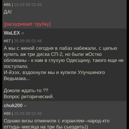
#86 |
20.09.08 02:48
ДА!
[раскуривает трубку]
WaLEX
»
#87 |
20.09.08 02:48
А мы с женой сегодня в лабаз набежали, с целью
купить аж три диска СП-2, но были жОстко
обломаны - к нам в глухую Одесщину, такого еще не
поступало.
И-йээх, вздохнули мы и купили Улучшеного
Ведьмака...
Доколе ждать-то ??
Вопрос риторический.
chuk200
»
#88 |
20.09.08 02:48
Однако визы отменили с израилем--народ-кто
оттуда--месяца на три бы сьездить))