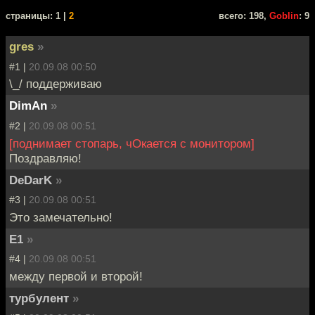
cтраницы: 1 |
2
всего: 198,
Goblin
: 9
gres
»
#1 |
20.09.08 00:50
\_/ поддерживаю
DimAn
»
#2 |
20.09.08 00:51
[поднимает стопарь, чОкается с монитором]
Поздравляю!
DeDarK
»
#3 |
20.09.08 00:51
Это замечательно!
E1
»
#4 |
20.09.08 00:51
между первой и второй!
турбулент
»