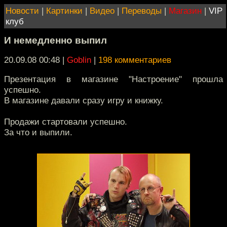
Новости
|
Картинки
|
Видео
|
Переводы
|
Магазин
|
VIP
клуб
И немедленно выпил
20.09.08 00:48
|
Goblin
|
198 комментариев
Презентация в магазине "Настроение" прошла
успешно.
В магазине давали сразу игру и книжку.
Продажи стартовали успешно.
За что и выпили.