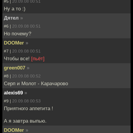
#5 |
20.09.08 00:51
Ну а то :)
Дятел
»
#6 |
20.09.08 00:51
Но почему?
DOOMer
»
#7 |
20.09.08 00:51
Чтобы все!
[пьёт]
green007
»
#8 |
20.09.08 00:52
Серп и Молот - Карачарово
alexis69
»
#9 |
20.09.08 00:53
Приятного аппетита !
А я завтра выпью.
DOOMer
»