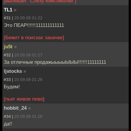
[выпивает "Слезу комсомолки"]
TL1
»
#31 |
20.09.08 01:22
Это ПЕАР!!!!!!111111111111
[Бежит в поисках заначки]
ju5t
»
#32 |
20.09.08 01:27
За отличные продажыыыыЫЫЫ!!!!!!11111111
ljstocks
»
#33 |
20.09.08 01:28
Будем!
[пьет живое пиво]
hobbit_24
»
#34 |
20.09.08 01:28
да!!