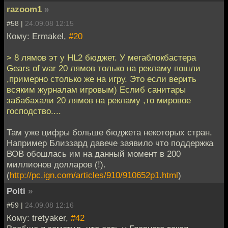
razoom1
»
#58 |
24.09.08 12:15
Кому: Ermakel,
#20
> 8 лямов эт у HL2 бюджет. У мегаблокбастера
Gears of war 20 лямов только на рекламу пошли
,примерно столько же на игру. Это если верить
всяким журналам игровым) Еслиб санитары
забабахали 20 лямов на рекламу ,то мировое
господство....
Там уже цифры больше бюджета некоторых стран.
Например Близзард давече заявило что поддержка
ВОВ обошлась им на данный момент в 200
миллионов долларов (!).
(
http://pc.ign.com/articles/910/910652p1.html
)
Polti
»
#59 |
24.09.08 12:16
Кому: tretyaker,
#42