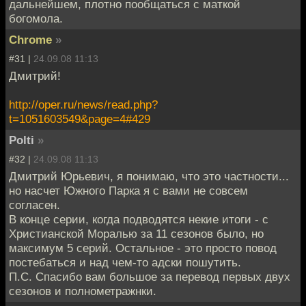
дальнейшем, плотно пообщаться с маткой
богомола.
Chrome
»
#31 |
24.09.08 11:13
Дмитрий!
http://oper.ru/news/read.php?
t=1051603549&page=4#429
Polti
»
#32 |
24.09.08 11:13
Дмитрий Юрьевич, я понимаю, что это частности...
но насчет Южного Парка я с вами не совсем
согласен.
В конце серии, когда подводятся некие итоги - с
Христианской Моралью за 11 сезонов было, но
максимум 5 серий. Остальное - это просто повод
постебаться и над чем-то адски пошутить.
П.С. Спасибо вам большое за перевод первых двух
сезонов и полнометражнки.