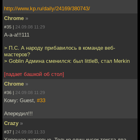
http://www.kp.ru/daily/24169/380743/
Chrome
»
#35 |
24.09.08 11:29
А-а-а!!!111
> П.С. А народу прибавилось в команде веб-
мастеров?
> Goblin Админа сменился: был littleB, стал Merkin
[падает башкой об стол]
Chrome
»
#36 |
24.09.08 11:29
Кому: Guest,
#33
Апередил!!!
Crazy
»
#37 |
24.09.08 11:33
Хорошее интервью. Только один кусок текста два