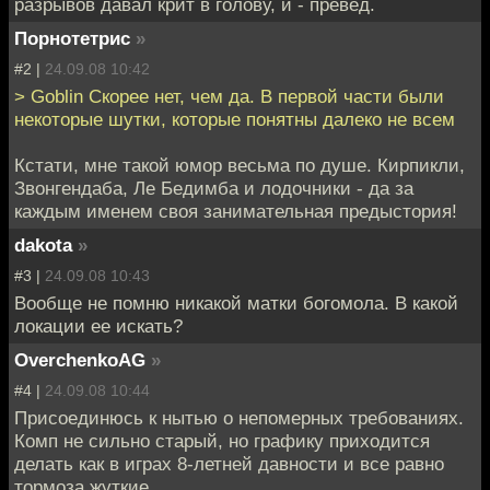
разрывов давал крит в голову, и - превед.
Порнотетрис
»
#2 |
24.09.08 10:42
> Goblin Скорее нет, чем да. В первой части были
некоторые шутки, которые понятны далеко не всем
Кстати, мне такой юмор весьма по душе. Кирпикли,
Звонгендаба, Ле Бедимба и лодочники - да за
каждым именем своя занимательная предыстория!
dakota
»
#3 |
24.09.08 10:43
Вообще не помню никакой матки богомола. В какой
локации ее искать?
OverchenkoAG
»
#4 |
24.09.08 10:44
Присоединюсь к нытью о непомерных требованиях.
Комп не сильно старый, но графику приходится
делать как в играх 8-летней давности и все равно
тормоза жуткие.