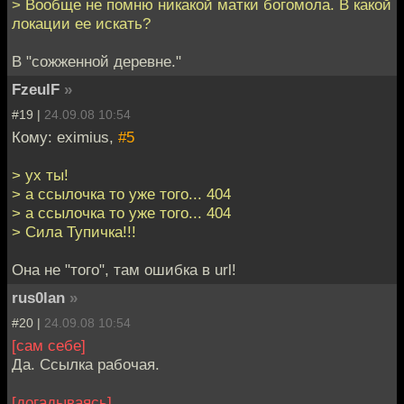
> Вообще не помню никакой матки богомола. В какой
локации ее искать?
В "сожженной деревне."
FzeulF
»
#19 |
24.09.08 10:54
Кому: eximius,
#5
> ух ты!
> а ссылочка то уже того... 404
> а ссылочка то уже того... 404
> Сила Тупичка!!!
Она не "того", там ошибка в url!
rus0lan
»
#20 |
24.09.08 10:54
[сам себе]
Да. Ссылка рабочая.
[догадываясь]