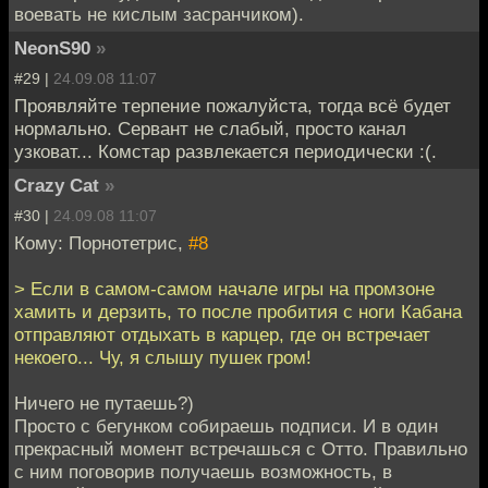
воевать не кислым засранчиком).
NeonS90
»
#29 |
24.09.08 11:07
Проявляйте терпение пожалуйста, тогда всё будет
нормально. Сервант не слабый, просто канал
узковат... Комстар развлекается периодически :(.
Crazy Cat
»
#30 |
24.09.08 11:07
Кому: Порнотетрис,
#8
> Если в самом-самом начале игры на промзоне
хамить и дерзить, то после пробития с ноги Кабана
отправляют отдыхать в карцер, где он встречает
некоего... Чу, я слышу пушек гром!
Ничего не путаешь?)
Просто с бегунком собираешь подписи. И в один
прекрасный момент встречашься с Отто. Правильно
с ним поговорив получаешь возможность, в