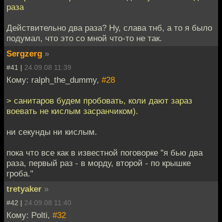
раза
Действительно два раза? Ну, слава тнб, а то я было
подумал, что это со мной что-то не так.
Sergzerg
»
#41 |
24.09.08 11:39
Кому: ralph_the_dummy,
#28
> санитаров будем пробовать, коли дают зараз
воевать не кислым засранчиком).
ни секунды ни кислым.
пока что все как в известной поговорке "я бью два
раза, первый раз - в морду, второй - по крышке
гроба."
tretyaker
»
#42 |
24.09.08 11:40
Кому: Polti,
#32