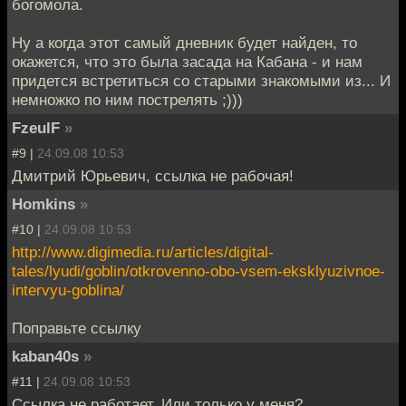
богомола.
Ну а когда этот самый дневник будет найден, то
окажется, что это была засада на Кабана - и нам
придется встретиться со старыми знакомыми из... И
немножко по ним пострелять ;)))
FzeulF
»
#9 |
24.09.08 10:53
Дмитрий Юрьевич, ссылка не рабочая!
Homkins
»
#10 |
24.09.08 10:53
http://www.digimedia.ru/articles/digital-
tales/lyudi/goblin/otkrovenno-obo-vsem-eksklyuzivnoe-
intervyu-goblina/
Поправьте ссылку
kaban40s
»
#11 |
24.09.08 10:53
Ссылка не работает. Или только у меня?