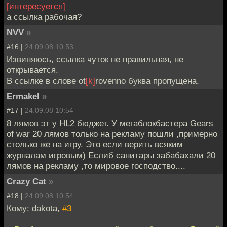
[интересуется]
а ссылка рабочая?
NVV
»
#16 |
24.09.08 10:53
Извиняюсь, ссылка чуток не правильная, не
открывается.
В ссылке в слове ot
[k]
rovenno буква пропущена.
Ermakel
»
#17 |
24.09.08 10:54
8 лямов эт у HL2 бюджет. У мегаблокбастера Gears
of war 20 лямов только на рекламу пошли ,примерно
столько же на игру. Это если верить всяким
журналам игровым) Еслиб санитары забабахали 20
лямов на рекламу ,то мировое господство....
Crazy Cat
»
#18 |
24.09.08 10:54
Кому: dakota,
#3