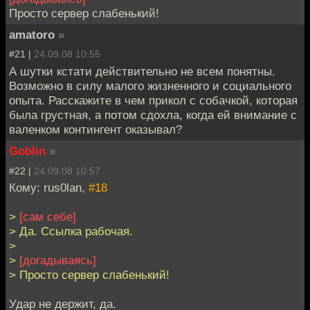
Просто сервер слабенький!
amatoro
»
#21 |
24.09.08 10:55
А шутки кстати действительно не всем понятны.
Возможно в силу малого жизненного и социального
опыта. Расскажите в чем прикол с собачкой, которая
была грустная, а потом сдохла, когда ей внимание с
валенком контингент оказывал?
Goblin
»
#22 |
24.09.08 10:57
Кому: rus0lan,
#18
>
[сам себе]
> Да. Ссылка рабочая.
>
>
[догадываясь]
> Просто сервер слабенький!
Удар не держит, да.