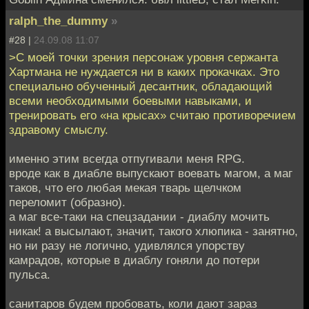
ralph_the_dummy
»
#28 |
24.09.08 11:07
>С моей точки зрения персонаж уровня сержанта
Хартмана не нуждается ни в каких прокачках. Это
специально обученный десантник, обладающий
всеми необходимыми боевыми навыками, и
тренировать его «на крысах» считаю противоречием
здравому смыслу.
именно этим всегда отпугивали меня RPG.
вроде как в диабле выпускают воевать магом, а маг
таков, что его любая мекая тварь щелчком
переломит (образно).
а маг все-таки на спецзадании - диаблу мочить
никак! а высылают, значит, такого хлюпика - занятно,
но ни разу не логично, удивлялся упорству
камрадов, которые в диаблу гоняли до потери
пульса.
санитаров будем пробовать, коли дают зараз