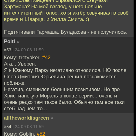
Станислав Концевич справился с озвучкой
Хартмана? На мой взгляд, у него больно
интеллигентный голос, хотя актёр озвучивал в своё
время и Шварца, и Уилла Смита. :)
Подтягивали Гармаша, Булдакова - не получилось.
Polti
»
#53 |
24.09.08 11:59
Кому: tretyaker,
#42
Ага... Уверен.
Я к Южному Парку негативно относился. НО после
Слов Дмитрия Юрьевича решил познакомится
поближе.
Негатив, сменился большим позитивом. Но про
Христианскую Мораль в конце серии... очень и
очень редко там такое было. Обычно там все таки
стеб над чем-то...
alltheworldisgreen
»
#54 |
24.09.08 11:59
Кому: Goblin,
#52