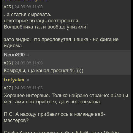
#25 |
24.09.08 11:00
..а статья сыровата.
некоторые абзацы повторяются.
Волшебника так и вообще унизили!
зато видно, что пресловутая шашка - ни фига не
идиома.
NeonS90
»
#26 |
24.09.08 11:03
Камрады, ща канал треснет %-))))
tretyaker
»
#27 |
24.09.08 11:06
Хорошее интервью. Только набрано странно: абзацы
местами повторяются, да и вот опечатка:
П.С. А народу прибавилось в команде веб-
мастеров?
Goblin Админа сменился: был littleB, стал Merkin.