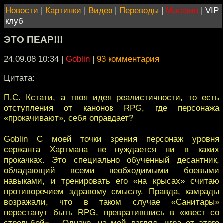
Новости
|
Картинки
|
Видео
|
Переводы
|
Магазин
|
VIP
клуб
ЭТО ПЕАР!!!
24.09.08 10:34
|
Goblin
|
93 комментария
Цитата:
П.С. Кстати, а твоя идея реалистичности, то есть
отступления от канонов RPG, где персонажа
«прокачивают», себя оправдает?
Goblin С моей точки зрения персонаж уровня
сержанта Хартмана не нуждается ни в каких
прокачках. Это специально обученный десантник,
обладающий всеми необходимыми боевыми
навыками, и тренировать его «на крысах» считаю
противоречием здравому смыслу. Правда, камрады
возражали, что в таком случае «Санитары»
перестанут быть RPG, превратившись в «квест со
стрельбой»… Однако, на мой взгляд, игра от этого