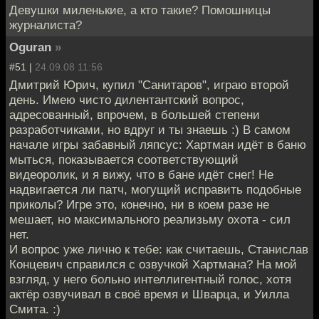
Девушки миленькие, а кто такие? Помошницы
журналиста?
Oguran
»
#51 |
24.09.08 11:56
Дмитрий Юрич, купил "Санитаров", играю второй
день. Имею чисто дилентантский вопрос,
адресованный, впрочем, в большей степени
разработчиками, но вдруг и ты знаешь :) В самом
начале игры забавный ляпсус: Хартман идёт в баню
мыться, показывается соответствующий
видеоролик, и я вижу, что в бане идёт снег! Не
надвигается ли патч, могущий исправить подобные
приколы? Игре это, конечно, ни в коем разе не
мешает, но максимального реализьму охота - сил
нет.
И вопрос уже лично к тебе: как считаешь, Станислав
Концевич справился с озвучкой Хартмана? На мой
взгляд, у него больно интеллигентный голос, хотя
актёр озвучивал в своё время и Шварца, и Уилла
Смита. :)