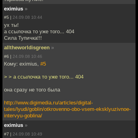
eximius
»
#5 |
24.09.08 10:44
ух ты!
а ссылочка то уже того... 404
Сила Тупичка!!!
alltheworldisgreen
»
#6 |
24.09.08 10:46
Кому: eximius,
#5
> > а ссылочка то уже того... 404
она сразу не того была
http://www.digimedia.ru/articles/digital-
tales/lyudi/goblin/otkrovenno-obo-vsem-eksklyuzivnoe-
intervyu-goblina/
eximius
»
#7 |
24.09.08 10:49