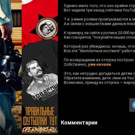
Однако мало того, что оно крайне ст
Вот недели три назад счётчики YouT
Т.е. у меня ролики проигрываются в
А в связи с новшествами данные пок
К примеру, на сайте у ролика 20.000 п
Как говорится, "покупайте наших слон
Который раз убеждаюсь: хочешь, чт
Все эти "бесплатные хостинги" работ
По возвращении из отпуска построю 
Собственно,
уже начали
.
Это, как нетрудно догадаться детям 
Обратите внимание, дети: линк на You
Возможно, приеду из отпуска — верну
Комментарии