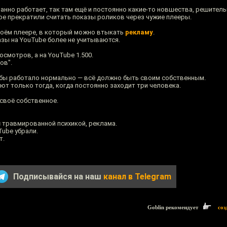
ранно работает, так там ещё и постоянно какие-то новшества, решител
ube прекратили считать показы роликов через чужие плееры.
 моём плеере, в который можно втыкать
рекламу
.
азы на YouTube более не учитываются.
росмотров, а на YouTube 1.500.
ов".
обы работало нормально — всё должно быть своим собственным.
ают только тогда, когда постоянно заходит три человека.
своё собственное.
с травмированной психикой, реклама.
Tube убрали.
т.
Подписывайся на наш
канал в Telegram
Goblin рекомендует
соз