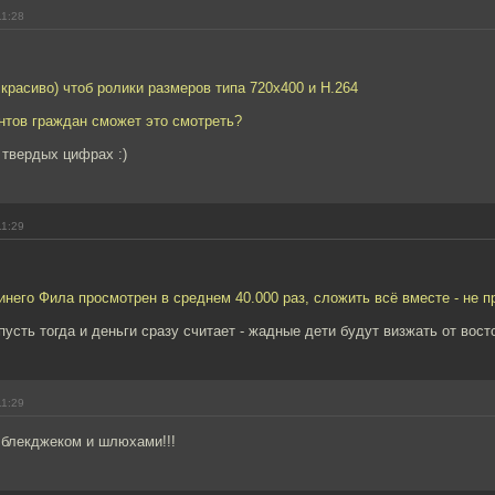
11:28
 красиво) чтоб ролики размеров типа 720x400 и H.264
нтов граждан сможет это смотреть?
 твердых цифрах :)
11:29
него Фила просмотрен в среднем 40.000 раз, сложить всё вместе - не п
сть тогда и деньги сразу считает - жадные дети будут визжать от восторг
11:29
 блекджеком и шлюхами!!!