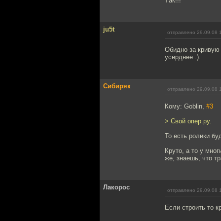
Tак!!!
ju5t
отправлено 29.09.08 
Обидно за кривую 
усерднее :).
Сибиряк
отправлено 29.09.08 
Кому: Goblin,
#3
> Свой опер.ру.
То есть ролики бу
Круто, а то у мно
же, знаешь, что 
Лакорос
отправлено 29.09.08 
Если строить то к