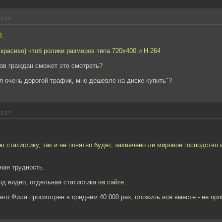
11:25
3
 красиво) чтоб ролики размеров типа 720x400 и H.264
ов граждан сможет это смотреть?
ня очень дорогой трафик, мне дешевле на диске купить"?
11:27
ю статистику, так и не понятно будет, захвачено ли мировое господство 
ная трудность.
д видео, отдельная статистика на сайте.
го Фила просмотрен в среднем 40.000 раз, сложить всё вместе - не про