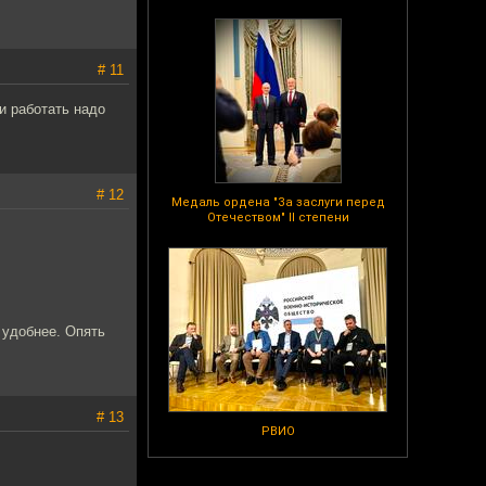
# 11
ли работать надо
# 12
Медаль ордена "За заслуги перед
Отечеством" II степени
 удобнее. Опять
# 13
РВИО