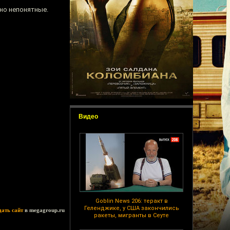
ьно непонятные.
Видео
Goblin News 206: теракт в
Геленджике, у США закончились
дать сайт
в megagroup.ru
ракеты, мигранты в Сеуте