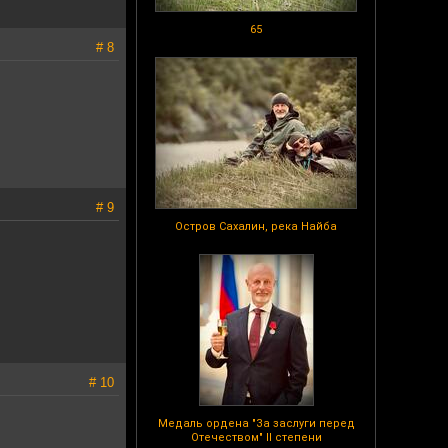
65
# 8
# 9
Остров Сахалин, река Найба
# 10
Медаль ордена "За заслуги перед
Отечеством" II степени