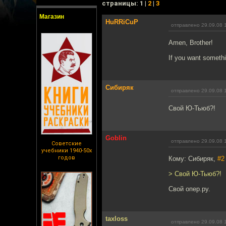
cтраницы: 1 |
2
|
3
Магазин
HuRRiCuP
отправлено 29.09.08 
Amen, Brother!
If you want somethi
Сибиряк
отправлено 29.09.08 
Свой Ю-Тьюб?!
Goblin
отправлено 29.09.08 
Советские
учебники 1940-50х
годов
Кому: Сибиряк,
#2
> Свой Ю-Тьюб?!
Свой опер.ру.
taxloss
отправлено 29.09.08 