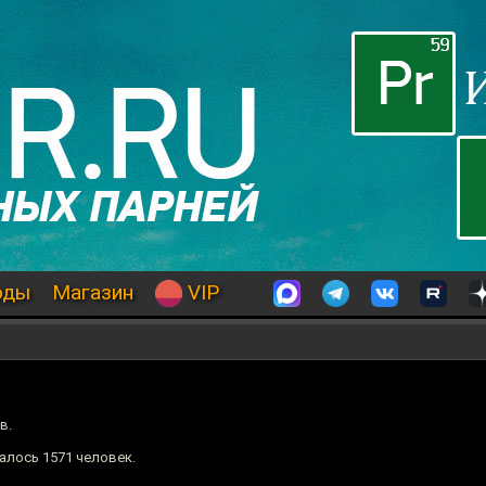
оды
Магазин
VIP
в.
алось 1571 человек.