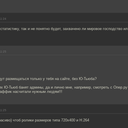
11:24
статистику, так и не понятно будет, захвачено ли мировое господство и
11:25
дут размещаться только у тебя на сайте, без Ю-Тьюба?
гих Ю-Тьюб банят админы, да и лично мне, например, смотреть с Опер.ру
траффик насчитали нужным людям!!!
11:25
расиво) чтоб ролики размеров типа 720x400 и H.264