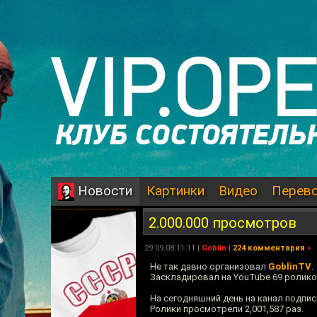
Картинки
Видео
Перев
Новости
2.000.000 просмотров
29.09.08 11:11 |
Goblin
|
224 комментария
»
Не так давно организовал
GoblinTV
.
Заскладировал на YouTube 69 ролико
На сегодняшний день на канал подпис
Ролики просмотрели 2,001,587 раз.