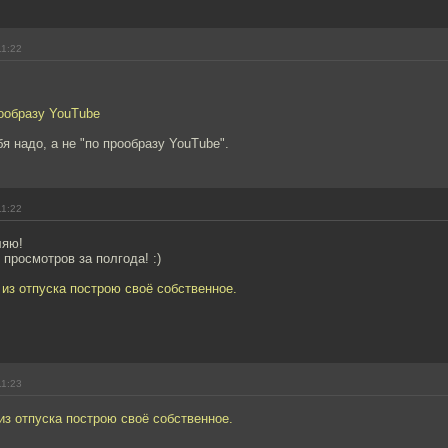
11:22
ообразу YouTube
я надо, а не "по прообразу YouTube".
11:22
ляю!
просмотров за полгода! :)
из отпуска построю своё собственное.
11:23
з отпуска построю своё собственное.