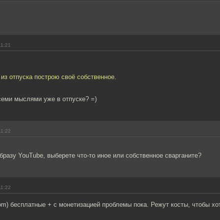
11:21
из отпуска построю своё собственное.
!
семи мыслями уже в отпуске? =)
11:22
бразу YouTube, выберете что-то иное или собственное сварганите?
11:22
om) бесплатные + с монетизацией проблемы пока. Режут косты, чтобы хо