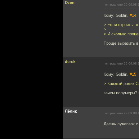
Dzen
отправлено 29.09.08 
Кому: Goblin,
#14
> Если строить то
>
> И сколько проце
Проще выразить в
derek
отправлено 29.09.08 
Кому: Goblin,
#15
> Каждый ролик Си
зачем полумеры? пу
Лёлик
отправлено 29.09.08 
Даешь лунапарк с