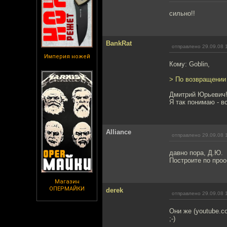
сильно!!
BankRat
отправлено 29.09.08 
Империя ножей
Кому: Goblin,
> По возвращении 
Дмитрий Юрьевич
Я так понимаю - в
Alliance
отправлено 29.09.08 
давно пора, Д.Ю.
Построите по проо
Магазин
ОПЕРМАЙКИ
derek
отправлено 29.09.08 
Они же (youtube.c
;-)