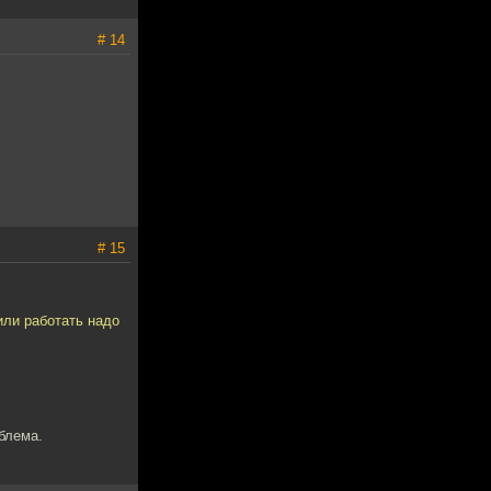
# 14
# 15
или работать надо
блема.