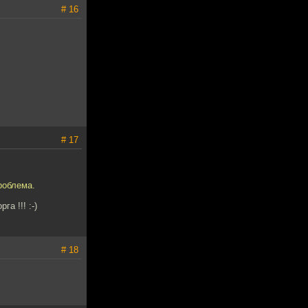
# 16
# 17
роблема.
а !!! :-)
# 18