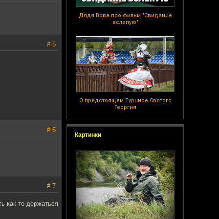
Дядя Вова про фильм "Свидание
вслепую"
# 5
О предстоящем Турнире Святого
Георгия
# 6
Картинки
# 7
ть как-то держаться