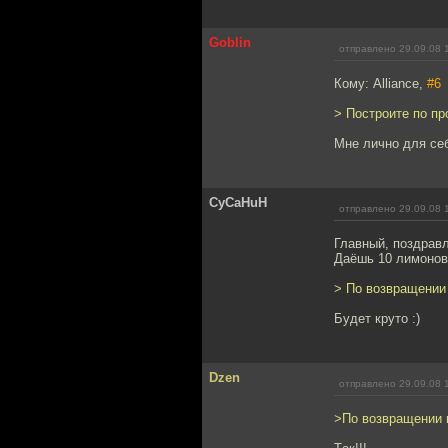
Goblin
отправлено 29.09.08 
Кому: Alliance,
#6
> Построите по пр
Мне лично для себ
CyCaHuH
отправлено 29.09.08 
Главный, поздрав
Даёшь 10 лимонов 
> По возвращении 
Будет круто :)
Dzen
отправлено 29.09.08 
>По возвращении и