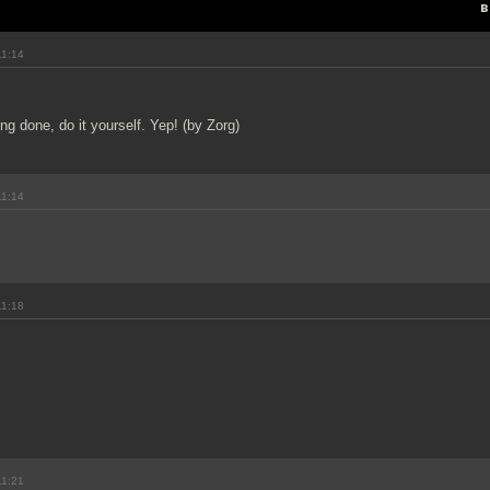
в
11:14
ng done, do it yourself. Yep! (by Zorg)
11:14
11:18
11:21