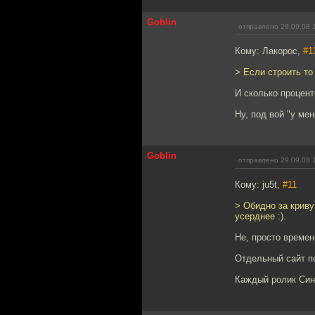
Goblin
отправлено 29.09.08 
Кому: Лакорос,
#1
> Если строить то
И сколько процент
Ну, под вой "у ме
Goblin
отправлено 29.09.08 
Кому: ju5t,
#11
> Обидно за криву
усерднее :).
Не, просто времен
Отдельный сайт по
Каждый ролик Сине