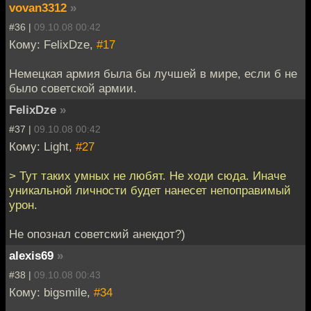
vovan3312
»
#36 |
09.10.08 00:42
Кому: FelixDze,
#17
Немецкая армия была бы лучшей в мире, если б не
было советской армии.
FelixDze
»
#37 |
09.10.08 00:42
Кому: Light,
#27
> Тут таких умных не любят. Не ходи сюда. Иначе
уникальной личности будет нанесет непоправимый
урон.
Не опознал советский анекдот?)
alexis69
»
#38 |
09.10.08 00:43
Кому: bigsmile,
#34