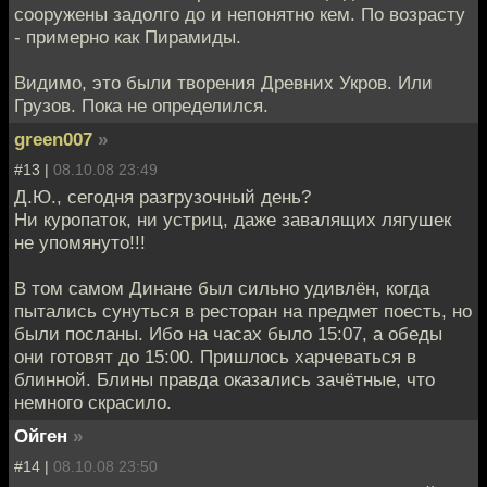
сооружены задолго до и непонятно кем. По возрасту
- примерно как Пирамиды.
Видимо, это были творения Древних Укров. Или
Грузов. Пока не определился.
green007
»
#13 |
08.10.08 23:49
Д.Ю., сегодня разгрузочный день?
Ни куропаток, ни устриц, даже завалящих лягушек
не упомянуто!!!
В том самом Динане был сильно удивлён, когда
пытались сунуться в ресторан на предмет поесть, но
были посланы. Ибо на часах было 15:07, а обеды
они готовят до 15:00. Пришлось харчеваться в
блинной. Блины правда оказались зачётные, что
немного скрасило.
Ойген
»
#14 |
08.10.08 23:50