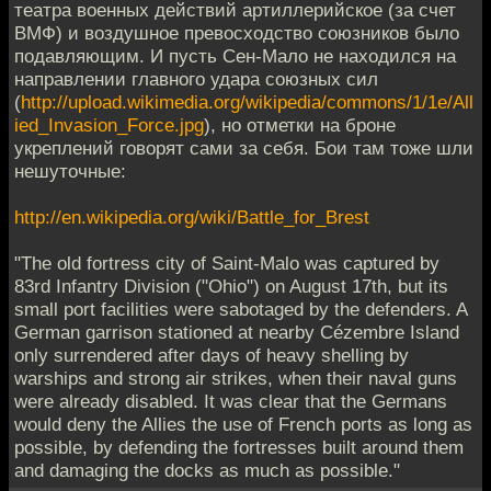
театра военных действий артиллерийское (за счет
ВМФ) и воздушное превосходство союзников было
подавляющим. И пусть Сен-Мало не находился на
направлении главного удара союзных сил
(
http://upload.wikimedia.org/wikipedia/commons/1/1e/All
ied_Invasion_Force.jpg
), но отметки на броне
укреплений говорят сами за себя. Бои там тоже шли
нешуточные:
http://en.wikipedia.org/wiki/Battle_for_Brest
"The old fortress city of Saint-Malo was captured by
83rd Infantry Division ("Ohio") on August 17th, but its
small port facilities were sabotaged by the defenders. A
German garrison stationed at nearby Cézembre Island
only surrendered after days of heavy shelling by
warships and strong air strikes, when their naval guns
were already disabled. It was clear that the Germans
would deny the Allies the use of French ports as long as
possible, by defending the fortresses built around them
and damaging the docks as much as possible."