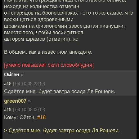
исходя из количества отметин
от снарядов на бронеколпаках - это то же самое, что
восхищаться здоровенными
шрамами на физиономии завсегдатая пивнушки,
вместо того, чтобы восхититься
автором шрамов (отметин). кс
В общем, как в известном анекдоте.
[умело повышает скил словоблудия]
Ойген
»
#18 |
08.10.08 23:58
Сдаётся мне, будет завтра осада Ля Рошели.
green007
»
#19 |
09.10.08 00:03
Кому: Ойген,
#18
> Сдаётся мне, будет завтра осада Ля Рошели.