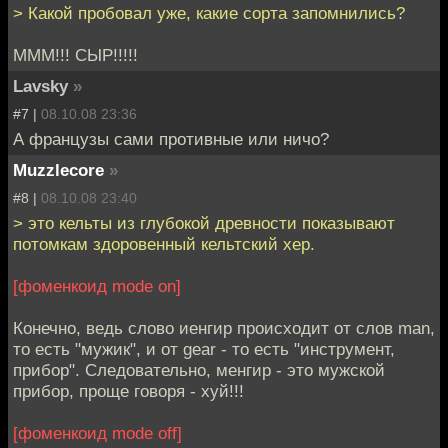
> Какой пробовал уже, какие сорта запомнились?
МММ!!! СЫР!!!!!
Lavsky
»
#7 |
08.10.08 23:36
А французы сами противные или ничо?
Muzzlecore
»
#8 |
08.10.08 23:40
> это кельты из глубокой древности показывают
потомкам здоровенный кельтский хер.
[фоменкоид mode on]
Конечно, ведь слово иенгир происходит от слов man,
то есть "мужик", и от gear - то есть "инструмент,
прибор". Следовательно, менгир - это мужской
прибор, проще говоря - хуй!!!
[фоменкоид mode off]