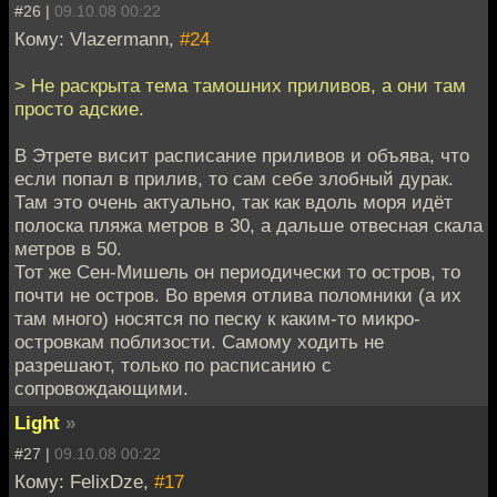
#26 |
09.10.08 00:22
Кому: Vlazermann,
#24
> Не раскрыта тема тамошних приливов, а они там
просто адские.
В Этрете висит расписание приливов и объява, что
если попал в прилив, то сам себе злобный дурак.
Там это очень актуально, так как вдоль моря идёт
полоска пляжа метров в 30, а дальше отвесная скала
метров в 50.
Тот же Сен-Мишель он периодически то остров, то
почти не остров. Во время отлива поломники (а их
там много) носятся по песку к каким-то микро-
островкам поблизости. Самому ходить не
разрешают, только по расписанию с
сопровождающими.
Light
»
#27 |
09.10.08 00:22
Кому: FelixDze,
#17