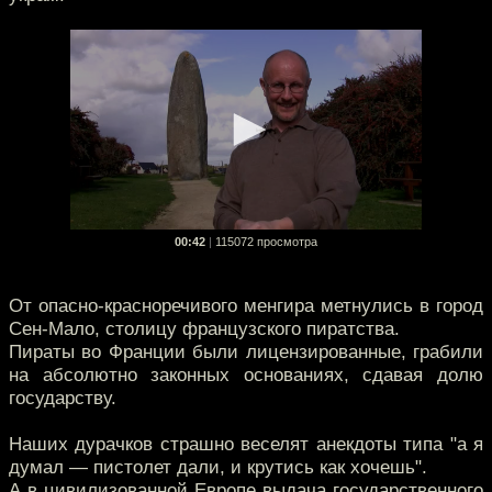
00:42
|
115072 просмотра
От опасно-красноречивого менгира метнулись в город
Сен-Мало, столицу французского пиратства.
Пираты во Франции были лицензированные, грабили
на абсолютно законных основаниях, сдавая долю
государству.
Наших дурачков страшно веселят анекдоты типа "а я
думал — пистолет дали, и крутись как хочешь".
А в цивилизованной Европе выдача государственного