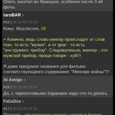
Опять захотел во Францию, особенно после 3-ей
фоты.
taroBAR
»
#15 |
08.10.08 23:54
Кому: Muzzlecore,
#8
> Конечно, ведь слово иенгир происходит от слов
man, то есть "мужик", и от gear - то есть
"инструмент, прибор". Следовательно, менгир - это
мужской прибор, проще говоря - хуй!!!
Я даже придумал названия для фильма
соответствующенго содержания: "Менгири войны"!!!
Al Amigo
»
#16 |
08.10.08 23:54
Да, с черноголовыми баранами надо что-то делать.
FelixDze
»
#17 |
08.10.08 23:56
Полагать, что граждане нацисты отважно бились,