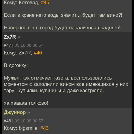
Кому: Котовод,
#45
Если в кране нето воды значит... будет там вино?!
Наверное весь город будет парализован надолго!
Zx7R
»
#47 |
09.10.08 00:57
Кому: Zx7R,
#46
В догонку:
Мужья, как отмечает газета, воспользовались
моментом с заполнили вином все имеющихся у них
тару: бутылки, кувшины и даже кастрюли.
ха хааааа толково!
Джуниор
»
#48 |
09.10.08 00:57
Кому: bigsmile,
#43