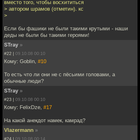
вместо того, чтобы восхититься
> автором шрамов (отметин). кс
>
Если бы фашики не были такими крутыми - наши
деды не были бы такими героями!
STray
»
#22 |
09.10.08 00:10
Кому: Goblin,
#10
То есть что ли они не с пёсьими головами, а
обычные люди?
STray
»
#23 |
09.10.08 00:10
Кому: FelixDze,
#17
На какой анекдот намек, камрад?
Vlazermann
»
#24 |
09.10.08 00:14