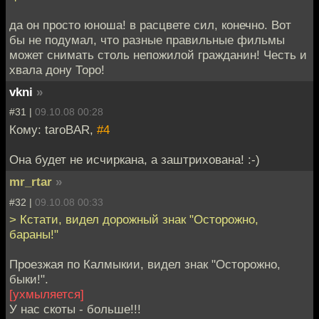
да он просто юноша! в расцвете сил, конечно. Вот
бы не подумал, что разные правильные фильмы
может снимать столь непожилой гражданин! Честь и
хвала дону Торо!
vkni
»
#31 |
09.10.08 00:28
Кому: taroBAR,
#4
Она будет не исчиркана, а заштрихована! :-)
mr_rtar
»
#32 |
09.10.08 00:33
> Кстати, видел дорожный знак "Осторожно,
бараны!"
Проезжая по Калмыкии, видел знак "Осторожно,
быки!".
[ухмыляется]
У нас скоты - больше!!!