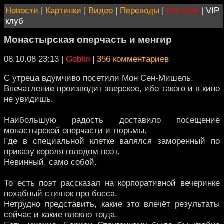
Новости
|
Картинки
|
Видео
|
Переводы
|
Магазин
|
VIP
клуб
Монастырская оперчасть и менгир
08.10.08 23:13
|
Goblin
|
356 комментариев
С утреца вдумчиво посетили Мон Сен-Мишель.
Впечатление производит зверское, ибо такого и в кино
не увидишь.
Наибольшую радость доставило посещение
монастырской оперчасти и тюрьмы.
Где в специальной клетке валялся заморенный по
приказу короля голодом поэт.
Невинный, само собой.
То есть поэт рассказал на корпоративной вечеринке
похабный стишок про босса.
Нетрудно представить, какие это влечёт результаты
сейчас и какие влекло тогда.