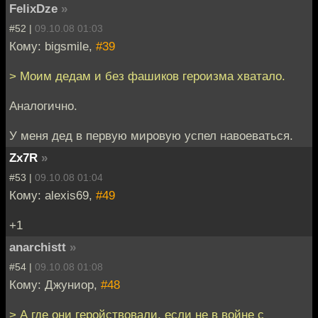
FelixDze
»
#52 |
09.10.08 01:03
Кому: bigsmile,
#39
> Моим дедам и без фашиков героизма хватало.
Аналогично.
У меня дед в первую мировую успел навоеваться.
Zx7R
»
#53 |
09.10.08 01:04
Кому: alexis69,
#49
+1
anarchistt
»
#54 |
09.10.08 01:08
Кому: Джуниор,
#48
> А где они геройствовали, если не в войне с