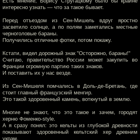
Есть мнение, Борису Стругацкому было бы крайне
интересно узнать — что за такое бывает.
Перед отъездом из Сен-Мишель вдруг яростно
засветило солнце, а по полям заметались местные
черноголовые бараны.
Получились отличные фотки, потом покажу.
Кстати, видел дорожный знак "Осторожно, бараны!"
Считаю, правительство России может закупить во
Франции огромную партию таких знаков.
И поставить их у нас везде.
Из Сен-Мишеля помчались в Доль-де-Бретань, где
стоит главный французский менгир.
Это такой здоровенный камень, воткнутый в землю.
Многие не знают, что это такое и зачем, городят
херню Фоменко-style.
А я сразу понял: это кельты из глубокой древности
показывают здоровенный кельтский хер древним
украм.