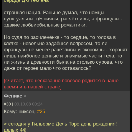
сердце Дю Геклена
странная нация. Раньше думал, что немцы
пунктуальны, цЫничны, расчётливы, а французы -
эдакие любвиобильные романтики.
Но судя по расчленёнке - то сердце, то голова в
клетке - невольно задаёшся вопросом, то ли
французы не менее рачётливы и экономны - хоронят
лишь наиболее ценные и значимые части тела, то
ли жизнь в древности была на столько сурова, что
даже от героев мало что оставалось?
[считает, что несказанно повезло родится в наше
время и в нашей стране]
Феникс
»
#30 |
09.10.08 00:24
Кому: никсон,
#25
> сегодня у Гильермо Дель Торо день рождения!
целых 44!