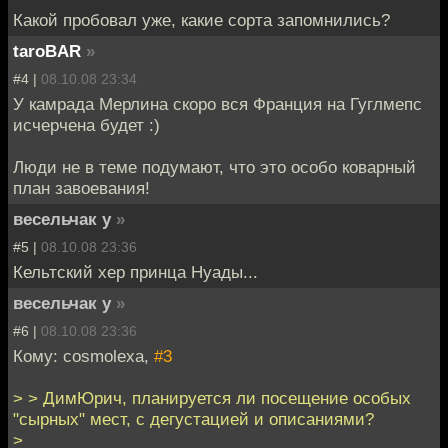
Какой пробовал уже, какие сорта запомнились?
taroBAR
»
#4 |
08.10.08 23:34
У камрада Мерлина скоро вся Франция на Гуглмепс
исчерчена будет :)
Люди не в теме подумают, что это особо коварный
план завоевания!
весельчак у
»
#5 |
08.10.08 23:36
Кельтский хер принца Нуады...
весельчак у
»
#6 |
08.10.08 23:36
Кому: cosmolexa,
#3
> > ДимЮрич, планируется ли посещение особых
"сырных" мест, с дегустацией и описаниями?
>