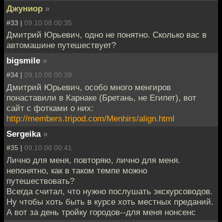
Джуниор
»
#33 |
09.10.08 00:35
Дмитрий Юрьевич, одно не понятно. Сколько вас в
автомашине путешествует?
bigsmile
»
#34 |
09.10.08 00:39
Дмитрий Юрьевич, особо много менгиров
понаставили в Карнаке (Бретань, не Египет), вот
сайт с фотками о них:
http://members.tripod.com/Menhirs/align.html
Sergeika
»
#35 |
09.10.08 00:41
Лично для меня, повторяю, лично для меня.
непонятно, как в таком темпе можно
путешествовать?
Всегда считал, что нужно послушать экскурсоводов.
Ну чтобы хоть быть в курсе хоть местных преданий.
А вот за день тройку городов--для меня нонсенс