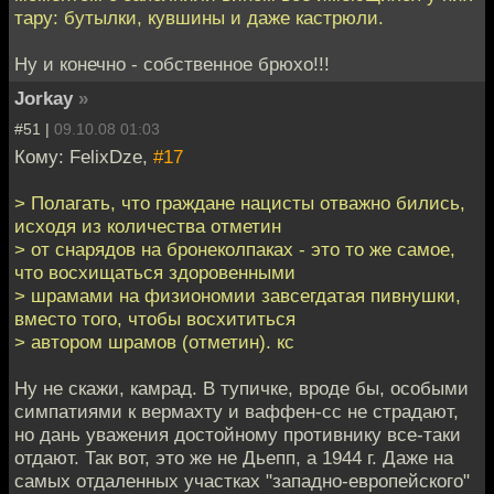
тару: бутылки, кувшины и даже кастрюли.
Ну и конечно - собственное брюхо!!!
Jorkay
»
#51 |
09.10.08 01:03
Кому: FelixDze,
#17
> Полагать, что граждане нацисты отважно бились,
исходя из количества отметин
> от снарядов на бронеколпаках - это то же самое,
что восхищаться здоровенными
> шрамами на физиономии завсегдатая пивнушки,
вместо того, чтобы восхититься
> автором шрамов (отметин). кс
Ну не скажи, камрад. В тупичке, вроде бы, особыми
симпатиями к вермахту и ваффен-сс не страдают,
но дань уважения достойному противнику все-таки
отдают. Так вот, это же не Дьепп, а 1944 г. Даже на
самых отдаленных участках "западно-европейского"