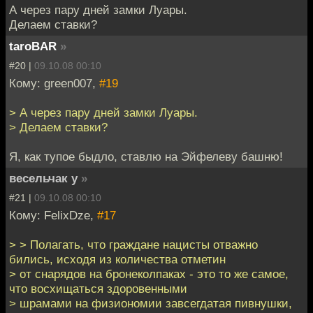
А через пару дней замки Луары.
Делаем ставки?
taroBAR
»
#20 |
09.10.08 00:10
Кому: green007,
#19
> А через пару дней замки Луары.
> Делаем ставки?
Я, как тупое быдло, ставлю на Эйфелеву башню!
весельчак у
»
#21 |
09.10.08 00:10
Кому: FelixDze,
#17
> > Полагать, что граждане нацисты отважно
бились, исходя из количества отметин
> от снарядов на бронеколпаках - это то же самое,
что восхищаться здоровенными
> шрамами на физиономии завсегдатая пивнушки,