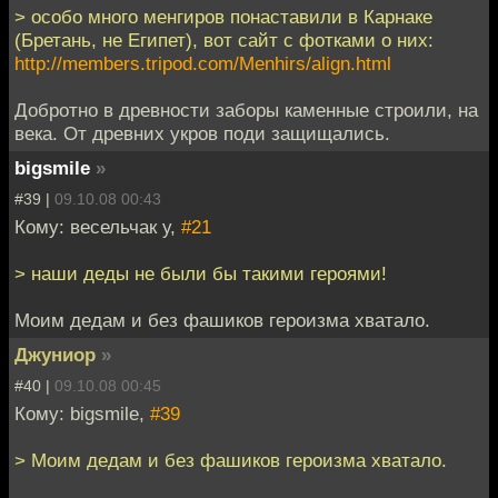
> особо много менгиров понаставили в Карнаке
(Бретань, не Египет), вот сайт с фотками о них:
http://members.tripod.com/Menhirs/align.html
Добротно в древности заборы каменные строили, на
века. От древних укров поди защищались.
bigsmile
»
#39 |
09.10.08 00:43
Кому: весельчак у,
#21
> наши деды не были бы такими героями!
Моим дедам и без фашиков героизма хватало.
Джуниор
»
#40 |
09.10.08 00:45
Кому: bigsmile,
#39
> Моим дедам и без фашиков героизма хватало.