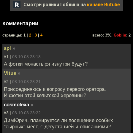
Смотри ролики Гоблина на
канале Rutube
Комментарии
cтраницы: 1 |
2
|
3
|
4
всего: 356,
Goblin
: 2
spi
»
#1 |
08.10.08 23:18
А фотки монастыря изнутри будут?
Vitus
»
#2 |
08.10.08 23:21
Присоединяюсь к вопросу первого оратора.
И фотки этой кельтской херовины?
cosmolexa
»
#3 |
08.10.08 23:22
ДимЮрич, планируется ли посещение особых
"сырных" мест, с дегустацией и описаниями?