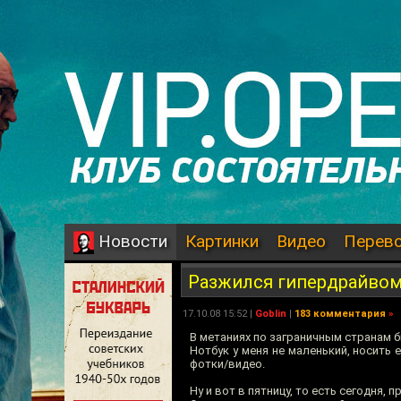
Картинки
Видео
Перев
Новости
Разжился гипердрайво
17.10.08 15:52 |
Goblin
|
183 комментария
»
В метаниях по заграничным странам 
Нотбук у меня не маленький, носить
фотки/видео.
Ну и вот в пятницу, то есть сегодня,