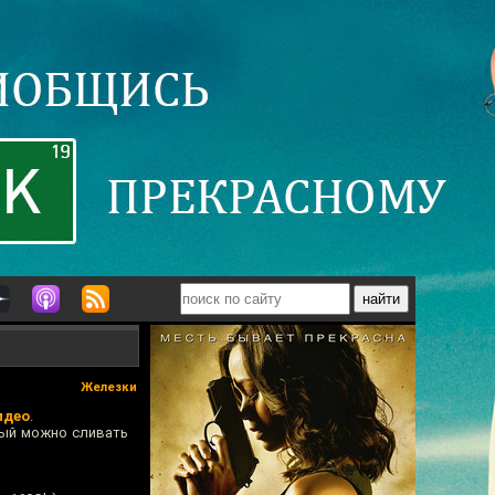
Железки
идео
.
орый можно сливать