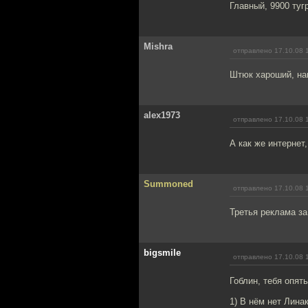
Главный, 9900 тугр
Mishra
отправлено 17.10.08 
Штюк хароший, наш
alex1973
отправлено 17.10.08 
А как же интернет,
Summoned
отправлено 17.10.08 
Третья реклама за
bigsmile
отправлено 17.10.08 
Гоблин, тебя опять
1) В нём нет Линак