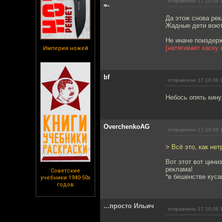
отправлено 17.10.08 
=-
Да этож снова рек
Жадные дети воют
Не иначе поиздерж
[натягивает каску 
Империя ножей
bf
отправлено 17.10.08 
Небось опять кину
OverchenkoAG
отправлено 17.10.08 
> Всё это, как не
Вот этот вот цини
реклама!
Советские
*в бешенстве куса
учебники 1940-50х
годов
...просто Ильич
отправлено 17.10.08 