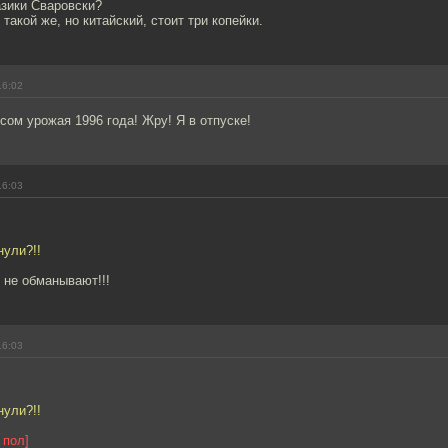
разики Сваровски?
такой же, но китайский, стоит три копейки.
16:02
сом урожая 1996 года! Жру! Я в отпуске!
16:03
нули?!!
 не обманывают!!!
16:03
нули?!!
 пол]