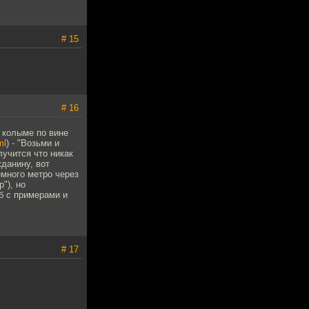
# 15
# 16
 колыме по вине
ml
) - "Возьми и
лучится что никак
жданину, вот
емного метро через
"), но
об с примерами и
# 17