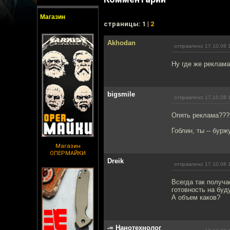
Магазин
cтраницы: 1 |
2
Akhodan
отправлено 17.10.08 
Ну где же реклам
bigsmile
отправлено 17.10.08 
Опять реклама???
Гоблин, ты -- буржу
Магазин
ОПЕРМАЙКИ
Dreik
отправлено 17.10.08 
Всегда так получа
готовность на буд
А объем каков?
-= Нанотехнолог