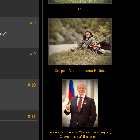
65
# 8
ему?
# 9
Остров Сахалин, река Найба
# 10
# 11
Медаль ордена "За заслуги перед
Отечеством" II степени