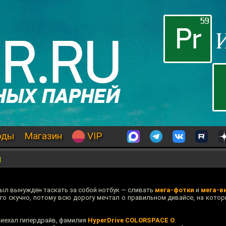
оды
Магазин
VIP
м
был вынужден таскать за собой нотбук — сливать
мега-фотки
и
мега-в
 его скучно, потому всю дорогу мечтал о правильном дивайсе, на кот
 приехал гипердрайв, фамилия
HyperDrive COLORSPACE O
.