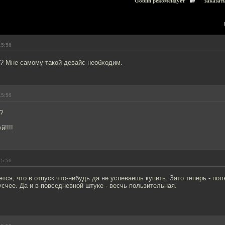
Goblin рекомендует
заказат
15:56
а? Мне самому такой девайс необходим.
15:56
?
й!!!!
15:56
ется, что в отпуск что-нибудь да не успеваешь купить. Зато теперь - по
усчее. Да и в повседневной штуке - весчь пользительная.