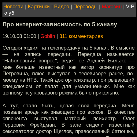
Новости
|
Картинки
|
Видео
|
Переводы
|
Магазин
|
VIP
клуб
Про интернет-зависимость по 5 каналу
19.10.08 01:00
|
Goblin
|
311 комментариев
Сегодня ходил на телепередачу на 5 канал. В смысле
— на запись передачи. Передача называется
"Наболевший вопрос", ведёт её Андрей Бильжо —
мне больше известный как автор карикатур про
Петровича, плюс выступал в телевизоре ранее, по-
моему на НТВ. Такой доктор-психиатр, поигрывающий
спецключом от палат для умалишённых. Мне как
цепному псу кровавого режима было прикольно.
А тут, стало быть, целая своя передача. Меня
позвали вроде как знающего про всякое. В качестве
оппонента выступал матёрый психиатр Олег
Герцович Фрейдман. В зале сидели известный
сексопатолог доктор Щеглов, православный батюшка,