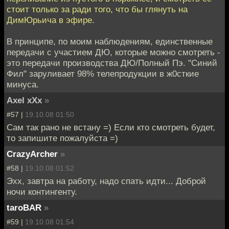
стоит только за ради того, что бы глянуть на
ДимЮрьича в эфире.
В принципе, по моим наблюдениям, единственные
передачи с участием ДЮ, которые можно смотреть -
это передачи производства ДЮ/Полный Пэ. "Синий
Фил" заруливает 98% телепродукции в ж0сткие
минуса.
Axel xXx
»
#57 |
19.10.08 01:50
Сам так рано не встану =) Если кто смотреть будет,
то запишите пожалуйста =)
CrazyArcher
»
#58 |
19.10.08 01:52
Эхх, завтра на работу, надо спать идти... Доброй
ночи контингенту.
taroBAR
»
#59 |
19.10.08 01:54