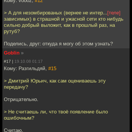
Кому: voooz,
#12
> А для незомбированых (вернее не интер...
[теле]
зависимых) в страшной и ужасной сети кто нибудь
сильно добрый выложит, как в прошлый раз, на
рутуб?
Поделись, друг: откуда я могу об этом узнать?
Goblin
»
#17 |
19.10.08 01:17
Кому: Разгильдяй,
#15
> Дмитрий Юрьич, как сам оцениваешь эту
передачу?
Отрицательно.
> Не считаешь ли, что твоё появление было
ошибочным?
Считаю.