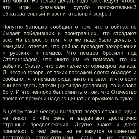
что можно. Но только делать надо как следует, чтобы
эти игры оказывали сугубо положительный
образовательный и воспитательный эффект.
Попутно батюшка сообщил о том, что в войнах не
бывает победивших и проигравших, что страдают
все. На вопрос о том, что же надо было делать с
немцами, ответил, что сейчас проводит захоронения
и русских, и немцев. Что немцев бросили под
Сталинградом, что никто им не помогал, что их
забыли. Сказал, что сам является офицером запаса.
Я, честно говоря, от таких пассажей слегка обалдел и
сообщил, что немцев сюда никто не звал, и что если
они все здесь сдохли (цитирую дословно), то и слава
богу. И что неплохо бы помнить о том, что Отечество
время от времени надо защищать с оружием в руках.
В целом такие беседы выглядят всегда странно: одни
не знают, о чём речь, и выдвигают достаточно
странные предположения. Другие знают и даже
понимают о чём речь, но не кажутся оппонентам
достаточно авторитетными, дабы к их словам