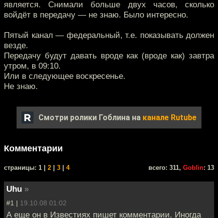
является. Снимали больше двух часов, сколько
войдёт в передачу — не знаю. Было интересно.
Пятый канал — федеральный, т.е. показывать должен
везде.
Передачу будут давать вроде как (вроде как) завтра
утром, в 09:10.
Или в следующее воскресенье.
Не знаю.
Смотри ролики Гоблина на
канале Rutube
Комментарии
cтраницы: 1 |
2
|
3
|
4
всего: 311,
Goblin
: 13
Uhu
»
#1 |
19.10.08 01:02
А еще он в Известиях пишет комментарии. Иногда