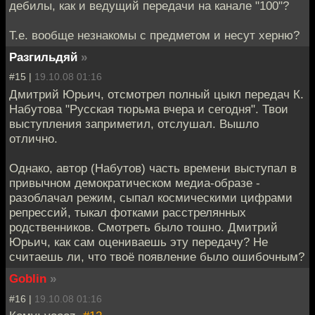
дебилы, как и ведущий передачи на канале "100"?
Т.е. вообще незнакомы с предметом и несут херню?
Разгильдяй
»
#15 |
19.10.08 01:16
Дмитрий Юрьич, отсмотрел полный цыкл передач К.
Набутова "Русская тюрьма вчера и сегодня". Твои
выступления заприметил, отслушал. Вышло
отлично.
Однако, автор (Набутов) часть времени выступал в
привычном демократическом медиа-образе -
разоблачал режим, сыпал космическими цифрами
репрессий, тыкал фотками расстрелянных
родственников. Смотреть было тошно. Дмитрий
Юрьич, как сам оцениваешь эту передачу? Не
считаешь ли, что твоё появление было ошибочным?
Goblin
»
#16 |
19.10.08 01:16