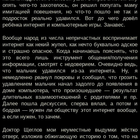
опять чего-то захотелось, он решил попугать маму
имитацией повешения, но что-то пошло не так и
подросток реально удавился. Вот до чего довёл
ребёнка интернет и компьютерные игры. Занавес.
Вообще народ из числа непричастных воспринимает
интернет как некий жупел, как нечто буквально адское
и страшно опасное. Когда начинаешь пояснять, что
это всего лишь инструмент общения/получения
информации, смотрят с недоверием. Очевидно ведь,
что мальчик удавился из-за интернета. Ну, я
немедленно рванул покровы и сообщил, что грозить
удавлением мальчик начал задолго до появления в
доме компьютера, что произошедшее — результат
длительных взаимоотношений с родителями и пр.
Далее пошла дискуссия, сперва вялая, а потом и
бодрая — нужен ли обществу этот интернет вообще,
а если нужен, то зачем.
Доктор Щеглов мои неуместные выдумки жёстко
отверг, изложив обжигающую историю о том, что на