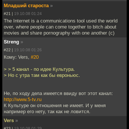
Младший староста
»
#21 |
19.10.08 01:24
The Internet is a communications tool used the world
over, where people can come together to bitch about
movies and share pornography with one another (c)
Streng
»
#22 |
19.10.08 01:26
Кому: Vers,
#20
> > 5 канал - по идее Культура.
> Но с утра там как бы евроньюс.
Не, по ходу дела имеется ввиду вот этот канал:
http://www.5-tv.ru
К Культуре он отношения не имеет. И у меня
например его нету, так как не ловится.
Vers
»
#23 |
19.10.08 01:29