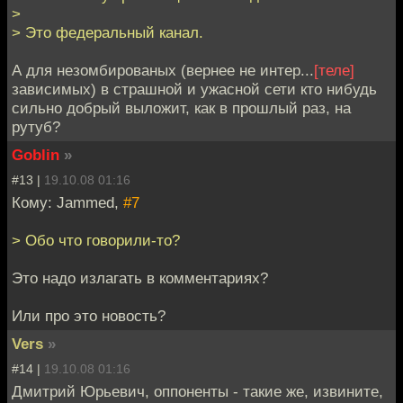
>
> Это федеральный канал.
А для незомбированых (вернее не интер...
[теле]
зависимых) в страшной и ужасной сети кто нибудь
сильно добрый выложит, как в прошлый раз, на
рутуб?
Goblin
»
#13 |
19.10.08 01:16
Кому: Jammed,
#7
> Обо что говорили-то?
Это надо излагать в комментариях?
Или про это новость?
Vers
»
#14 |
19.10.08 01:16
Дмитрий Юрьевич, оппоненты - такие же, извините,