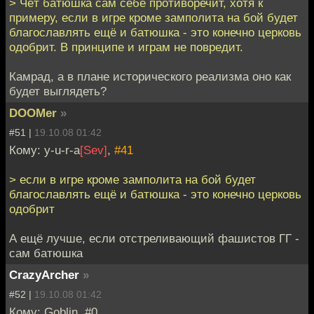
> Чёт батюшка сам себе противоречит, хотя к
примеру, если в игре кроме замполита на бой будет
благославлять ещё и батюшка - это конечно церковь
одобрит. В принципе и играм не повредит.
Камрад, а в плане исторического реализма оно как
будет выглядеть?
DOOMer
»
#51 |
19.10.08 01:42
Кому: y-u-r-a
[Sev]
,
#41
> если в игре кроме замполита на бой будет
благославлять ещё и батюшка - это конечно церковь
одобрит
А ещё лучше, если отстреливающий фашистов ГГ -
сам батюшка
CrazyArcher
»
#52 |
19.10.08 01:42
Кому: Goblin, #0