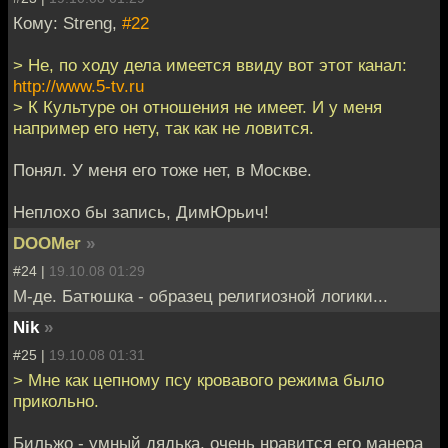
Кому: Streng,
#22
> Не, по ходу дела имеется ввиду вот этот канал:
http://www.5-tv.ru
> К Культуре он отношения не имеет. И у меня
например его нету, так как не ловится.
Понял. У меня его тоже нет, в Москве.
Неплохо бы запись, ДимЮрьич!
DOOMer
»
#24 |
19.10.08 01:29
М-де. Батюшка - образец религиозной логики...
Nik
»
#25 |
19.10.08 01:31
> Мне как цепному псу кровавого режима было
прикольно.
Бильжо - умный дядька, очень нравится его манера