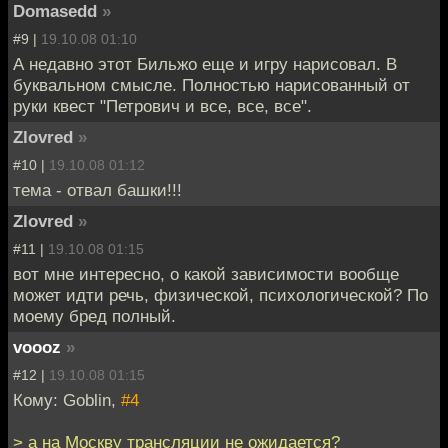
Domasedd
»
#9 |
19.10.08 01:10
А недавно этот Бильжо еще и игру нарисовал. В
буквальном смысле. Полностью нарисованный от
руки квест "Петрович и все, все, все".
Zlovred
»
#10 |
19.10.08 01:12
тема - отвал башки!!!
Zlovred
»
#11 |
19.10.08 01:15
вот мне интересно, о какой зависимости вообще
может идти речь, физической, психологической? По
моему бред полный.
voooz
»
#12 |
19.10.08 01:15
Кому: Goblin,
#4
> а на Москву трансляции не ожидается?