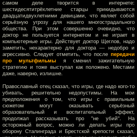
самом деле творится в интернете:
шестидесятитрёхлетние старцы прикидываются
двадцатидвухлетними девицами, что являет собой
серьёзную угрозу для нашего многострадального
общества. При этом совершенно очевидно, что
доктор не пользуется интернетом и не играет в
компьютерные игры. Действует доктор Щеглов, надо
заметить, нехарактерно для доктора — недобро и
агрессивно. Следует отметить, что после
передачи
про мультфильмы
я сменил зажигательную
стратегию и тоже выступал как положено. Местами
даже, наверно, излишне.
Православный отец сказал, что игры, где надо кого-то
убивать, решительно недопустимы. На мои
предположения о том, что игры с правильным
сюжетом могут оказывать серьёзный
образовательный и воспитательный эффект,
продолжал рассказывать про "не убий". На
осторожный вопрос, можно ли делать игры про
оборону Сталинграда и Брестской крепости сказал,