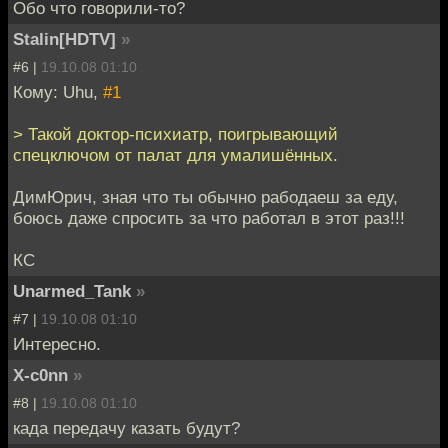
Обо что говорили-то?
Stalin[HDTV]
»
#6 |
19.10.08 01:10
Кому: Uhu,
#1
> Такой доктор-психиатр, поигрывающий
спецключом от палат для умалишённых.
ДимЮрич, зная что ты обычно рабодаеш за еду,
боюсь даже спросить за что работал в этот раз!!!
КС
Unarmed_Tank
»
#7 |
19.10.08 01:10
Интересно.
X-c0nn
»
#8 |
19.10.08 01:10
када передачу казать будут?