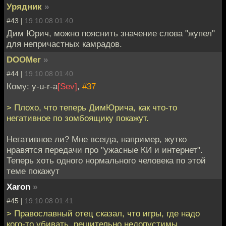
Урядник
»
#43 |
19.10.08 01:40
Дим Юрич, можно пояснить значение слова "жупел"
для непричастных камрадов.
DOOMer
»
#44 |
19.10.08 01:40
Кому: y-u-r-a
[Sev]
,
#37
> Плохо, что теперь ДимЮрича, как что-то
негативное по зомбоящику покажут.
Негативное ли? Мне всегда, например, жутко
нравятся передачи про "ужасные КИ и интернет".
Теперь хоть одного нормального человека по этой
теме покажут
Xaron
»
#45 |
19.10.08 01:41
> Православный отец сказал, что игры, где надо
кого-то убивать, решительно недопустимы.