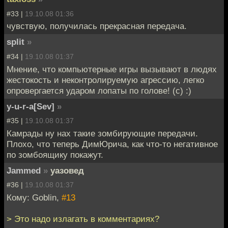
#33 |
19.10.08 01:36
чувствую, получилась прекрасная передача.
split
»
#34 |
19.10.08 01:37
Мнение, что компьютерные игры вызывают в людях
жестокость и неконтролируемую агрессию, легко
опровергается ударом лопаты по голове! (с) :)
y-u-r-a[Sev]
»
#35 |
19.10.08 01:37
Камрады ну нах такие зомбирующие передачи.
Плохо, что теперь ДимЮрича, как что-то негативное
по зомбоящику покажут.
Jammed
»
уазовед
#36 |
19.10.08 01:37
Кому: Goblin,
#13
> Это надо излагать в комментариях?