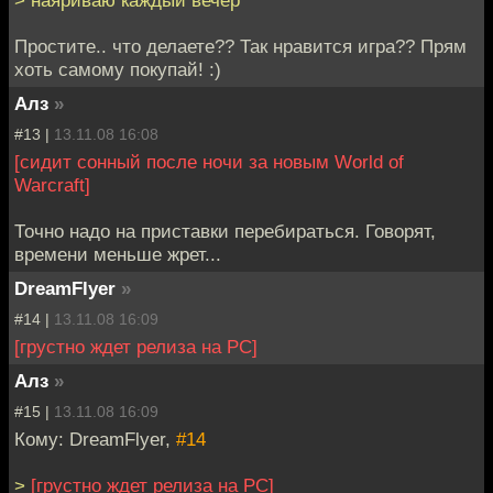
Простите.. что делаете?? Так нравится игра?? Прям
хоть самому покупай! :)
Алз
»
#13 |
13.11.08 16:08
[сидит сонный после ночи за новым World of
Warcraft]
Точно надо на приставки перебираться. Говорят,
времени меньше жрет...
DreamFlyer
»
#14 |
13.11.08 16:09
[грустно ждет релиза на PC]
Алз
»
#15 |
13.11.08 16:09
Кому: DreamFlyer,
#14
>
[грустно ждет релиза на PC]