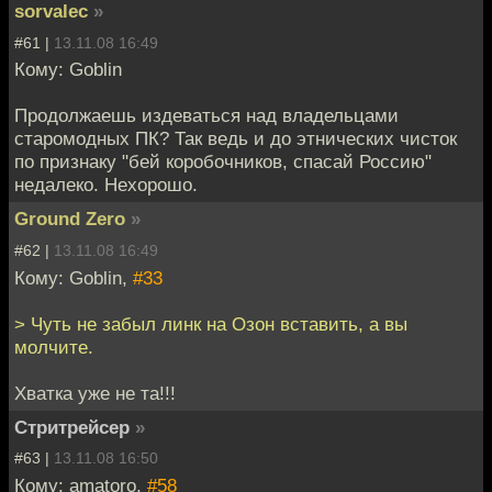
sorvalec
»
#61 |
13.11.08 16:49
Кому: Goblin
Продолжаешь издеваться над владельцами
старомодных ПК? Так ведь и до этнических чисток
по признаку "бей коробочников, спасай Россию"
недалеко. Нехорошо.
Ground Zero
»
#62 |
13.11.08 16:49
Кому: Goblin,
#33
> Чуть не забыл линк на Озон вставить, а вы
молчите.
Хватка уже не та!!!
Стритрейсер
»
#63 |
13.11.08 16:50
Кому: amatoro,
#58