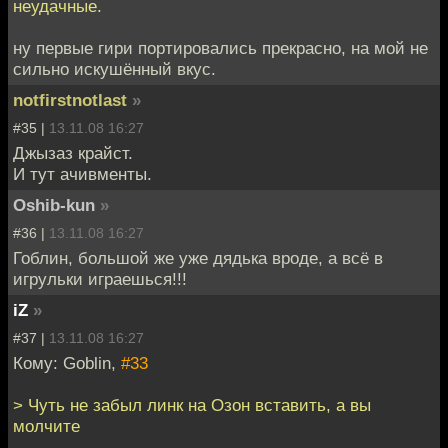
неудачные.
ну первые гири портировались прекрасно, на мой не
сильно искушённый вкус.
notfirstnotlast
»
#35 |
13.11.08 16:27
Джызаз крайст.
И тут ачивменты.
Oshib-kun
»
#36 |
13.11.08 16:27
Гоблин, большой же уже дядька вроде, а всё в
игрульки играешься!!!
iZ
»
#37 |
13.11.08 16:27
Кому: Goblin,
#33
> Чуть не забыл линк на Озон вставить, а вы
молчите