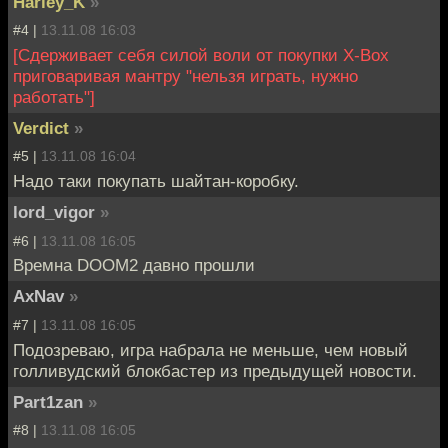
Harley_K
»
#4 |
13.11.08 16:03
[Сдерживает себя силой воли от покупки X-Box
приговаривая мантру "нельзя играть, нужно
работать"]
Verdict
»
#5 |
13.11.08 16:04
Надо таки покупать шайтан-коробку.
lord_vigor
»
#6 |
13.11.08 16:05
Времна DOOM2 давно прошли
AxNav
»
#7 |
13.11.08 16:05
Подозреваю, игра набрала не меньше, чем новый
голливудский блокбастер из предыдущей новости.
Part1zan
»
#8 |
13.11.08 16:05