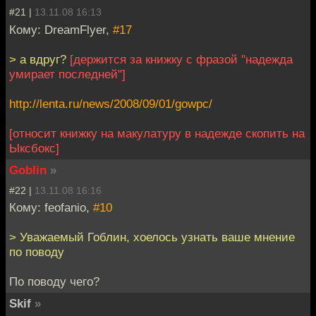
#21 |
13.11.08 16:13
Кому: DreamFlyer,
#17
> а вдруг?
[держится за книжку с фразой "надежда
умирает последней"]
http://lenta.ru/news/2008/09/01/gowpc/
[относит книжку на макулатуру в надежде скопить на
Ыксбокс]
Goblin
»
#22 |
13.11.08 16:16
Кому: feofanio,
#10
> Уважаемый Гоблин, хоелось узнать ваше мнение
по поводу
По поводу чего?
Skif
»