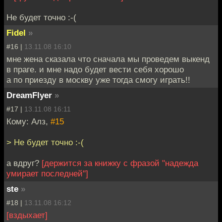
Не будет точно :-(
Fidel
»
#16 |
13.11.08 16:10
мне жена сказала что сначала мы проведем выкенд
в праге. и мне надо будет вести себя хорошо
а по приезду в москву уже тогда смогу играть!!
DreamFlyer
»
#17 |
13.11.08 16:11
Кому: Алз,
#15
> Не будет точно :-(
а вдруг?
[держится за книжку с фразой "надежда
умирает последней"]
ste
»
#18 |
13.11.08 16:12
[вздыхает]