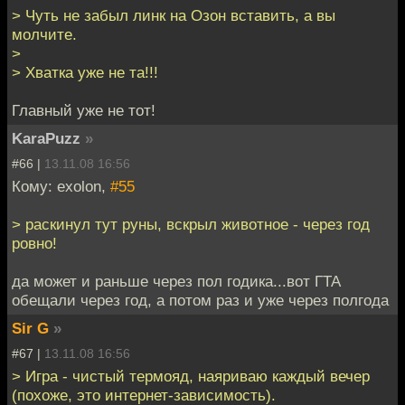
> Чуть не забыл линк на Озон вставить, а вы
молчите.
>
> Хватка уже не та!!!
Главный уже не тот!
KaraPuzz
»
#66 |
13.11.08 16:56
Кому: exolon,
#55
> раскинул тут руны, вскрыл животное - через год
ровно!
да может и раньше через пол годика...вот ГТА
обещали через год, а потом раз и уже через полгода
Sir G
»
#67 |
13.11.08 16:56
> Игра - чистый термояд, наяриваю каждый вечер
(похоже, это интернет-зависимость).