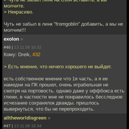
молчите.
> Некрасиво.
Чуть не забыл в линк "fromgoblin" добавить, а мы не
молчим!!!
exolon
»
#46 |
13.11.08 16:32
Кому: Dreik,
#32
> Есть мнение, что ничего хорошего не выйдет.
есть собственное мнение что 1я часть, а я ее
намедни на ПК прошел, очень играбельная не
смотря на портовость. однако даже у оффбокса есть
глюки, в частности мне не понравилось бесследное
исчезание сохранялок дважды. пришлось
вывернуться, что бы не перепроходить.
alltheworldisgreen
»
#47 |
13.11.08 16:34