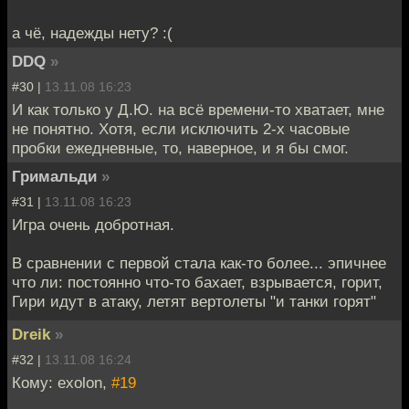
а чё, надежды нету? :(
DDQ
»
#30 |
13.11.08 16:23
И как только у Д.Ю. на всё времени-то хватает, мне
не понятно. Хотя, если исключить 2-х часовые
пробки ежедневные, то, наверное, и я бы смог.
Гримальди
»
#31 |
13.11.08 16:23
Игра очень добротная.
В сравнении с первой стала как-то более... эпичнее
что ли: постоянно что-то бахает, взрывается, горит,
Гири идут в атаку, летят вертолеты "и танки горят"
Dreik
»
#32 |
13.11.08 16:24
Кому: exolon,
#19