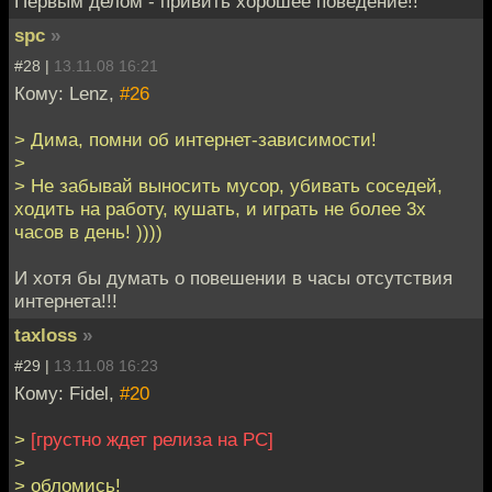
Первым делом - привить хорошее поведение!!
spc
»
#28 |
13.11.08 16:21
Кому: Lenz,
#26
> Дима, помни об интернет-зависимости!
>
> Не забывай выносить мусор, убивать соседей,
ходить на работу, кушать, и играть не более 3х
часов в день! ))))
И хотя бы думать о повешении в часы отсутствия
интернета!!!
taxloss
»
#29 |
13.11.08 16:23
Кому: Fidel,
#20
>
[грустно ждет релиза на PC]
>
> обломись!