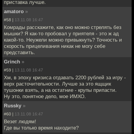
приставка лучше.
amatoro
»
#58 |
13.11.08 16:47
Комрады расскажите, как оно можно стрелять без
мышки? Я как-то пробовал у приятеля - это ж ад
какой-то. Неужели можно привыкнуть? Точность и
скорость прицеливания никак не могу себе
представить.
Grinch
»
#59 |
13.11.08 16:47
Хм, в эпоху кризиса отдавать 2200 рублей за игру -
верх расточительности. Лучше за это ящщик
тушонки взять, а на остатние - крупы припасти.
Ну это, понятное дело, мое ИМХО.
Russky
»
#60 |
13.11.08 16:47
Везет людям!
Где вы только время находите?