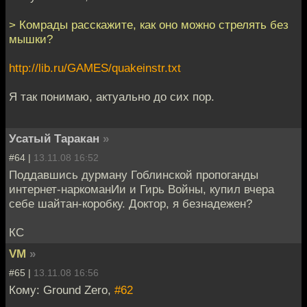
> Комрады расскажите, как оно можно стрелять без
мышки?
http://lib.ru/GAMES/quakeinstr.txt
Я так понимаю, актуально до сих пор.
Усатый Таракан
»
#64 |
13.11.08 16:52
Поддавшись дурману Гоблинской пропоганды
интернет-наркоманИи и Гирь Войны, купил вчера
себе шайтан-коробку. Доктор, я безнадежен?
КС
VM
»
#65 |
13.11.08 16:56
Кому: Ground Zero,
#62