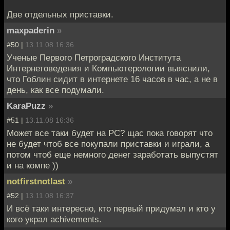
Две отдельных приставки.
maxpaderin
»
#50 |
13.11.08 16:36
Ученые Первого Петроградского Института
Интернетоведения и Компьютерологии выяснили,
что Гоблин сидит в интернете 16 часов в час, а не в
день, как все подумали.
KaraPuzz
»
#51 |
13.11.08 16:36
Может все таки будет на PC? щас пока говорят что
не будет чтоб все покупали приставки и играли, а
потом чтоб еще немного денег заработать выпустят
и на компе ))
notfirstnotlast
»
#52 |
13.11.08 16:37
И всё таки интересно, кто первый придумал и кто у
кого украл achivements.