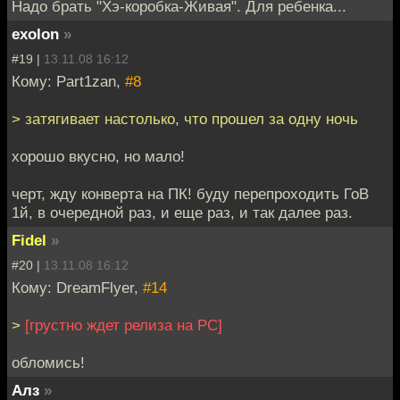
Надо брать "Хэ-коробка-Живая". Для ребенка...
exolon
»
#19 |
13.11.08 16:12
Кому: Part1zan,
#8
> затягивает настолько, что прошел за одну ночь
хорошо вкусно, но мало!
черт, жду конверта на ПК! буду перепроходить ГоВ
1й, в очередной раз, и еще раз, и так далее раз.
Fidel
»
#20 |
13.11.08 16:12
Кому: DreamFlyer,
#14
>
[грустно ждет релиза на PC]
обломись!
Алз
»