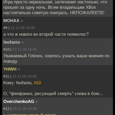
Игра просто нереальная, затягивает настолько, что
прошел за одну ночь. Всем владельцам XBox
настоятельно советую поиграть. НЕПОЖАЛЕЕТЕ!
MOHAX
»
#9 |
13.11.08 16:05
а что ж нового во второй части появилос?
feofanio
»
#10 |
13.11.08 16:05
Уважаемый Гоблин, хоелось узнать ваше мнение по
поводу
YHWH
»
#11 |
13.11.08 16:08
Кому: feofanio,
#10
О, "феофанио, рисующий смерть" снова в бою...
OverchenkoAG
»
#12 |
13.11.08 16:08
> наяриваю каждый вечер