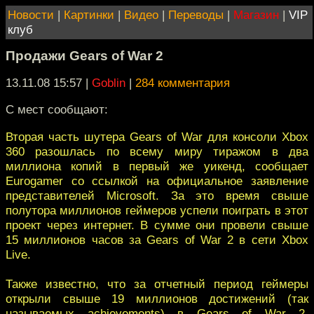
Новости
|
Картинки
|
Видео
|
Переводы
|
Магазин
|
VIP
клуб
Продажи Gears of War 2
13.11.08 15:57
|
Goblin
|
284 комментария
С мест сообщают:
Вторая часть шутера Gears of War для консоли Xbox
360 разошлась по всему миру тиражом в два
миллиона копий в первый же уикенд, сообщает
Eurogamer со ссылкой на официальное заявление
представителей Microsoft. За это время свыше
полутора миллионов геймеров успели поиграть в этот
проект через интернет. В сумме они провели свыше
15 миллионов часов за Gears of War 2 в сети Xbox
Live.
Также известно, что за отчетный период геймеры
открыли свыше 19 миллионов достижений (так
называемых achievements) в Gears of War 2.