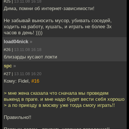
#25 |
13.11.08 16:18
Дима, помни об интернет-зависимости!
Не забывай выносить мусор, убивать соседей,
ходить на работу, кушать, и играть не более 3х
часов в день! ))))
load04nick
»
#26 |
13.11.08 16:18
близарды кусают локти
spc
»
#27 |
13.11.08 16:20
Кому: Fidel,
#16
> мне жена сказала что сначала мы проведем
выкенд в праге. и мне надо будет вести себя хорошо
> а по приезду в москву уже тогда смогу играть!!
Правильно!!