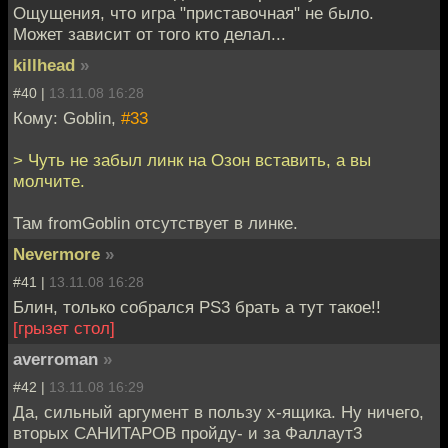
Ощущения, что игра "приставочная" не было.
Может зависит от того кто делал...
killhead
»
#40 |
13.11.08 16:28
Кому: Goblin,
#33
> Чуть не забыл линк на Озон вставить, а вы
молчите.
Там fromGoblin отсутствует в линке.
Nevermore
»
#41 |
13.11.08 16:28
Блин, только собрался PS3 брать а тут такое!!
[грызет стол]
averroman
»
#42 |
13.11.08 16:29
Да, сильный аргумент в пользу х-ящика. Ну ничего,
вторых САНИТАРОВ пройду- и за Фаллаут3