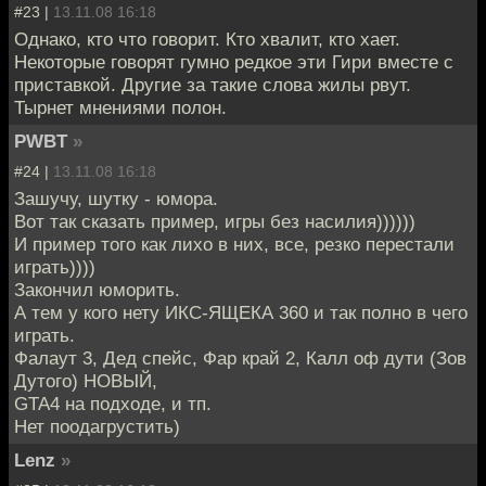
#23 |
13.11.08 16:18
Однако, кто что говорит. Кто хвалит, кто хает.
Некоторые говорят гумно редкое эти Гири вместе с
приставкой. Другие за такие слова жилы рвут.
Тырнет мнениями полон.
PWBT
»
#24 |
13.11.08 16:18
Зашучу, шутку - юмора.
Вот так сказать пример, игры без насилия))))))
И пример того как лихо в них, все, резко перестали
играть))))
Закончил юморить.
А тем у кого нету ИКС-ЯЩЕКА 360 и так полно в чего
играть.
Фалаут 3, Дед спейс, Фар край 2, Калл оф дути (Зов
Дутого) НОВЫЙ,
GTA4 на подходе, и тп.
Нет поодагрустить)
Lenz
»