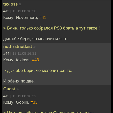
taxloss
»
#43 |
13.11.08 16:30
Кому: Nevermore,
#41
> Блин, только собрался PS3 брать а тут такое!!
дык обе бери, чо мелочиться-то.
notfirstnotlast
»
#44 |
13.11.08 16:31
Кому: taxloss,
#43
> дык обе бери, чо мелочиться-то.
И обеих по две.
Guest
»
#45 |
13.11.08 16:32
Кому: Goblin,
#33
> Чуть не забыл линк на Озон вставить, а вы