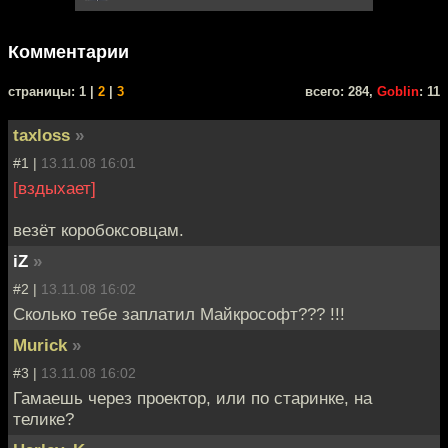
Комментарии
cтраницы: 1 |
2
|
3
всего: 284,
Goblin
: 11
taxloss
»
#1 |
13.11.08 16:01
[вздыхает]
везёт коробоксовцам.
iZ
»
#2 |
13.11.08 16:02
Сколько тебе заплатил Майкрософт??? !!!
Murick
»
#3 |
13.11.08 16:02
Гамаешь через проектор, или по старинке, на
телике?