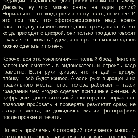
редакции, выдающей один ролик плёнки на съёмку.
Дескать, ну что можно снять на один ролик?
Нормально – это когда роликов штук пять, не менее. И
это при том, что сфотографировать надо всего-
навсего одну физиономию одного гражданина. А вот
когда приходят с цифрой, они только про дело говорят
– как и что снимать будем, а не про то, сколько кадров
можно сделать и почему.
Короче, вся эта «экономия» — полный бред. Никто не
запрещает смотреть в видоискатель и строить кадр
грамотно. Если руки кривые, что ни дай – цифру,
плёнку – всё будет кривое. А если руки выращены из
правильного места, плюс голова работает – такой
гражданин чем угодно сделает приличные снимки. А
цифра даёт дополнительный простор для творчества,
позволяя пробовать и проверять результат сразу, не
сходя с места, не дожидаясь «магии фотографии»
после проявки и печати.
Но есть проблемы. Фотографий получается много, и
сохранность оных зачастую вызывает тревогу. В