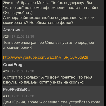
Элитный браузер Mozilla Firefox подчеркнул бы
"матерьял" во время оформления поста в он-лайне.
Очень удобно ;)
А гипердрайв может любое содержание карточки
скопировать? Не обязательно фотки?
Атлетыч
»
#28 |
17.11.08 12:38
Тем временем рэппер Сява выпустил очередной
атомный ролик!
http://www.youtube.com/watch?v=6RjOJV5d928
GreatFrog
»
#29 |
17.11.08 12:38
А стоит то сколько? А то всем понятно что тебя
кинули, но пацаны хотят узнать на сколько!!
ProFFeSSoR
»
#30 |
17.11.08 12:38
Дим Юрьич, вроде ж освещал сиё устройство когда