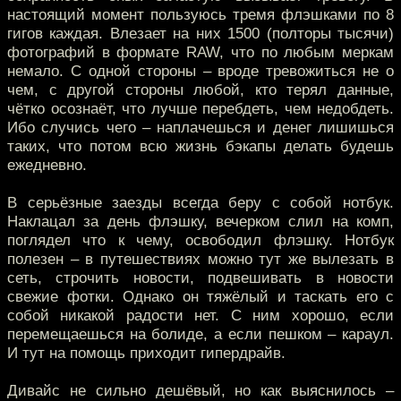
настоящий момент пользуюсь тремя флэшками по 8
гигов каждая. Влезает на них 1500 (полторы тысячи)
фотографий в формате RAW, что по любым меркам
немало. С одной стороны – вроде тревожиться не о
чем, с другой стороны любой, кто терял данные,
чётко осознаёт, что лучше перебдеть, чем недобдеть.
Ибо случись чего – наплачешься и денег лишишься
таких, что потом всю жизнь бэкапы делать будешь
ежедневно.
В серьёзные заезды всегда беру с собой нотбук.
Наклацал за день флэшку, вечерком слил на комп,
поглядел что к чему, освободил флэшку. Нотбук
полезен – в путешествиях можно тут же вылезать в
сеть, строчить новости, подвешивать в новости
свежие фотки. Однако он тяжёлый и таскать его с
собой никакой радости нет. С ним хорошо, если
перемещаешься на болиде, а если пешком – караул.
И тут на помощь приходит гипердрайв.
Дивайс не сильно дешёвый, но как выяснилось –