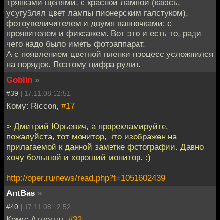
тряпками щелями, с красной лампой (каюсь,
усугублял цвет лампы пионерским галстуком),
фотоувеличителем и двумя ванночками: с
проявителем и фиксажем. Вот это и есть то, ради
чего надо было иметь фотоаппарат.
А с появлением цветной пленки процесс усложнился
на порядок. Поэтому цифра рулит.
Goblin
»
#39 |
17.11.08 12:51
Кому: Riccon,
#17
> Дмитрий Юрьевич, а прорекламируйте,
пожалуйста, тот монитор, что изображен на
прилагаемой к данной заметке фотографии. Давно
хочу большой и хороший монитор. :)
http://oper.ru/news/read.php?t=1051602439
AntBas
»
#40 |
17.11.08 12:52
Кому: Атлетыч,
#32