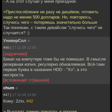
- А на этот случай у меня проездной.
>Приспособление ни разу не дешёвое, готовить
надо не менее 500 долларов. Но, повторюсь,
случись чего – потеряешь значительно больше
Так понимаю, с таким девайсом "случись чего" не
случается? :)
УниверСол
»
#46 |
17.11.08 12:58
[задумчиво]
Бекап на компутере тоже бы не помешал. В смысле
резервная копия, регулярно обновляемая. Всё-таки
первая буква в названии HDD - "Хэ", а это
неспроста.
[вспоминает страшное]
chum
»
#47 |
17.11.08 13:06
Кому: Zzlo,
#42
> Выходит, пленку покупать и прочие