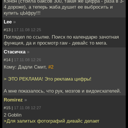
Кэнон (стоила баксов 300, такая же цифра - раза в 3-
4 дороже), а теперь жаба душит ее выбросить и
купить цЫфру!!!
Lee
»
#13 |
17.11.08 12:25
Поглядел по ссылке. Поиск по календарю зачотная
функция, да и просмотр raw - девайс то мега.
Стасичка
»
#14 |
17.11.08 12:26
Кому: Дадли Смит,
#2
> ЭТО РЕКЛАМА! Это реклама цифры!
А мне показалось, что рук, мозгов и видоискателей.
Romirez
»
#15 |
17.11.08 12:27
2 Goblin
>Для залитых фотографий дивайс делает