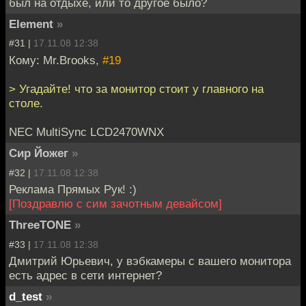
был на отдыхе, или то другое было?
Element
»
#31 |
17.11.08 12:38
Кому: Mr.Brooks,
#19
> Угадайте! что за монитор стоит у главного на
столе.
NEC MultiSync LCD2470WNX
Сир Йожег
»
#32 |
17.11.08 12:38
Реклама Прямых Рук! :)
[Поздравлю с сим зачотным девайсом]
ThreeTONE
»
#33 |
17.11.08 12:38
Дмитрий Юрьевич, у вэбкамеры с вашего монитора
есть адрес в сети интернет?
d_test
»