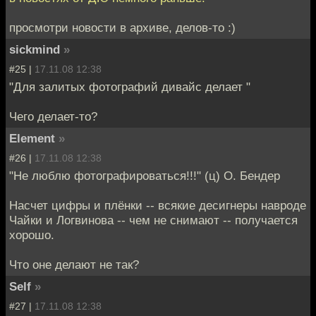
просмотри новости в архиве, делов-то :)
sickmind
»
#25 |
17.11.08 12:38
"Для залитых фотографий дивайс делает "
Чего делает-то?
Element
»
#26 |
17.11.08 12:38
"Не люблю фотографироваться!!!" (ц) О. Бендер
Насчет цифры и плёнки -- всякие десигнеры навроде
Чайки и Логвинова -- чем не снимают -- получается
хорошо.
Что оне делают не так?
Self
»
#27 |
17.11.08 12:38