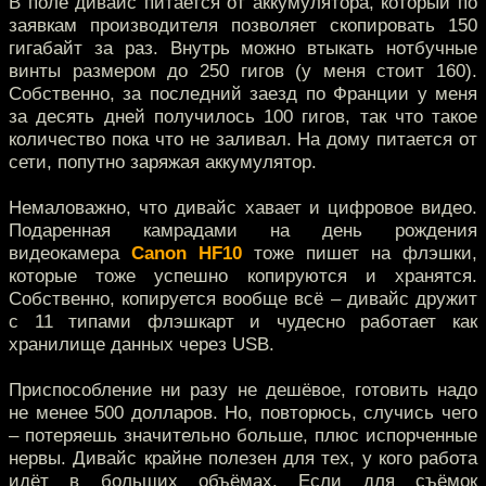
В поле дивайс питается от аккумулятора, который по
заявкам производителя позволяет скопировать 150
гигабайт за раз. Внутрь можно втыкать нотбучные
винты размером до 250 гигов (у меня стоит 160).
Собственно, за последний заезд по Франции у меня
за десять дней получилось 100 гигов, так что такое
количество пока что не заливал. На дому питается от
сети, попутно заряжая аккумулятор.
Немаловажно, что дивайс хавает и цифровое видео.
Подаренная камрадами на день рождения
видеокамера
Canon HF10
тоже пишет на флэшки,
которые тоже успешно копируются и хранятся.
Собственно, копируется вообще всё – дивайс дружит
с 11 типами флэшкарт и чудесно работает как
хранилище данных через USB.
Приспособление ни разу не дешёвое, готовить надо
не менее 500 долларов. Но, повторюсь, случись чего
– потеряешь значительно больше, плюс испорченные
нервы. Дивайс крайне полезен для тех, у кого работа
идёт в больших объёмах. Если для съёмок