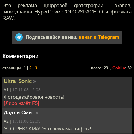
Это реклама цифровой фотографии, бэкапов,
гипердрайва HyperDrive COLORSPACE O и формата
RAW.
Подписывайся на наш
канал в Telegram
Комментарии
cтраницы: 1 |
2
|
3
всего: 231,
Goblin
: 32
Ultra_Sonic
»
#1 |
17.11.08 12:08
Фотодевайсовая новость!
[Лихо жмёт F5]
Дадли Смит
»
#2 |
17.11.08 12:09
ЭТО РЕКЛАМА! Это реклама цифры!