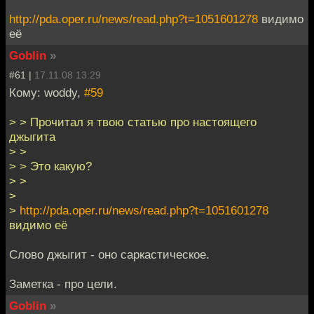
http://pda.oper.ru/news/read.php?t=1051601278
видимо
её
Goblin
»
#61 |
17.11.08 13:29
Кому: woddy,
#59
> > Прочитал я твою статью про настоящего
джыгита
> >
> > Это какую?
> >
>
>
http://pda.oper.ru/news/read.php?t=1051601278
видимо её
Слово джыгит - оно саркастическое.
Заметка - про цели.
Goblin
»