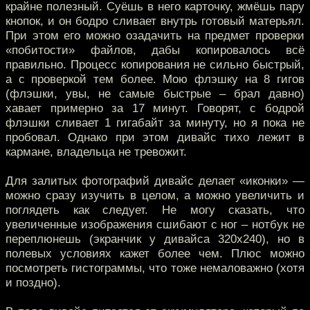
крайне полезный. Суёшь в него карточку, жмёшь пару
кнопок, и он бодро сливает внутрь готовый матерьял.
При этом его можно озадачить на предмет проверки
«побитости» файлов, дабы копировалось всё
правильно. Процесс копирования не сильно быстрый,
а с проверкой тем более. Мою флэшку на 8 гигов
(флэшки, увы, не самые быстрые – брал давно)
хавает примерно за 17 минут. Говорят, с бодрой
флэшки сливает 1 гигабайт за минуту, но я пока не
пробовал. Однако при этом дивайс тихо лежит в
кармане, владельца не тревожит.
Для залитых фотографий дивайс делает «иконки» —
можно сразу изучить в целом, а можно увеличить и
поглядеть как следует. Не могу сказать, что
увеличенные изображения сшибают с ног – нотбук не
переплюнешь (экранчик у дивайса 320х240), но в
полевых условиях кажет более чем. Плюс можно
посмотреть гистограммы, что тоже немаловажно (хотя
и поздно).