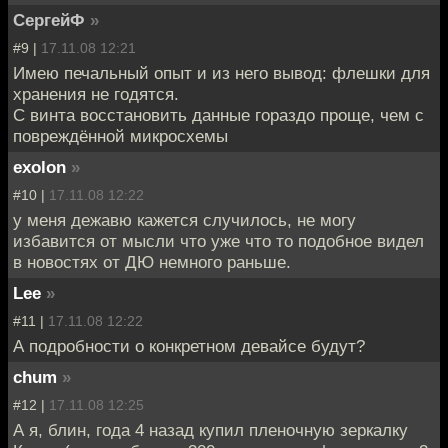
СергейФ
»
#9 |
17.11.08 12:21
Имею печальный опыт и из него вывод: флешки для
хранения не годятся.
С винта восстановить данные гораздо проще, чем с
повреждённой микросхемы
exolon
»
#10 |
17.11.08 12:22
у меня дежавю кажется случилось, не могу
избавится от мысли что уже что то подобное видел
в новостях от ДЮ немного раньше.
Lee
»
#11 |
17.11.08 12:22
А подробности о конкретном девайсе будут?
chum
»
#12 |
17.11.08 12:25
А я, блин, года 4 назад купил пленочную зеркалку