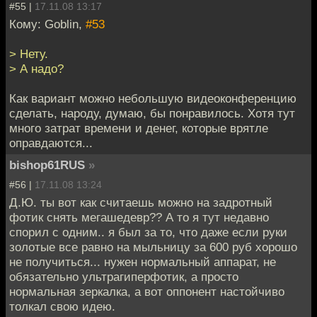
#55 |
17.11.08 13:17
Кому: Goblin,
#53
> Нету.
> А надо?
Как вариант можно небольшую видеоконференцию
сделать, народу, думаю, бы понравилось. Хотя тут
много затрат времени и денег, которые врятле
оправдаются...
bishop61RUS
»
#56 |
17.11.08 13:24
Д.Ю. ты вот как считаешь можно на задротный
фотик снять мегашедевр?? А то я тут недавно
спорил с одним.. я был за то, что даже если руки
золотые все равно на мыльницу за 600 руб хорошо
не получиться... нужен нормальный аппарат, не
обязательно ультрагиперфотик, а просто
нормальная зеркалка, а вот оппонент настойчиво
толкал свою идею.