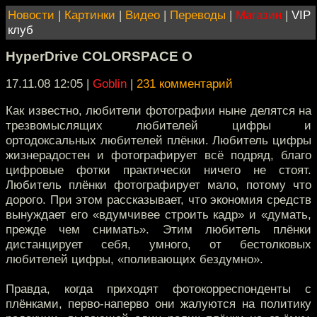
Новости
|
Картинки
|
Видео
|
Переводы
|
Магазин
|
VIP
клуб
HyperDrive COLORSPACE O
17.11.08 12:05
|
Goblin
|
231 комментарий
Как известно, любители фотографии ныне делятся на
трезвомыслящих любителей цифры и
ортодоксальных любителей плёнки. Любитель цифры
жизнерадостен и фотографирует всё подряд, благо
цифровые фотки практически ничего не стоят.
Любитель плёнки фотографирует мало, потому что
дорого. При этом рассказывает, что экономия средств
вынуждает его «вдумчивее строить кадр» и «думать,
прежде чем снимать». Этим любитель плёнки
дистанцирует себя, умного, от бестолковых
любителей цифры, «поливающих бездумно».
Правда, когда приходят фотокорреспонденты с
плёнками, перво-наперво они жалуются на политику