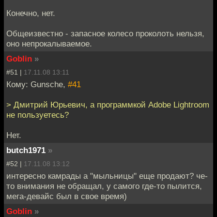
Конечно, нет.
Общеизвестно - запасное колесо проколоть нельзя,
оно непрокалываемое.
Goblin
»
#51 |
17.11.08 13:11
Кому: Gunsche,
#41
> Дмитрий Юрьевич, а программкой Adobe Lightroom
не пользуетесь?
Нет.
butch1971
»
#52 |
17.11.08 13:12
интересно камрады а "мыльницы" еще продают? че-
то внимания не обращал, у самого где-то пылится,
мега-девайс был в свое время)
Goblin
»