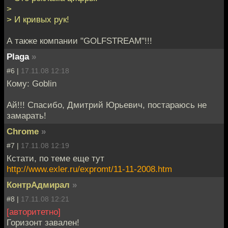
>
> И кривых рук!
А также компании "GOLFSTREAM"!!!
Plaga
»
#6 |
17.11.08 12:18
Кому: Goblin
Ай!!! Спасибо, Дмитрий Юрьевич, постараюсь не
замарать!
Chrome
»
#7 |
17.11.08 12:19
Кстати, по теме еще тут
http://www.exler.ru/expromt/11-11-2008.htm
КонтрАдмирал
»
#8 |
17.11.08 12:21
[авторитетно]
Горизонт завален!