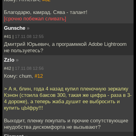
Благодарю, камрад. Сява - талант!
[срочно побежал сливать]
Gunsche
»
#41 |
17.11.08 12:55
Дмитрий Юрьевич, а программкой Adobe Lightroom
не пользуетесь?
Zzlo
»
#42 |
17.11.08 12:56
Кому: chum,
#12
> А я, блин, года 4 назад купил пленочную зеркалку
Кэнон (стоила баксов 300, такая же цифра - раза в 3-
4 дороже), а теперь жаба душит ее выбросить и
купить цЫфру!!!
Выходит, пленку покупать и прочие сопутствующие
неудобства дискомфорта не вызывают?