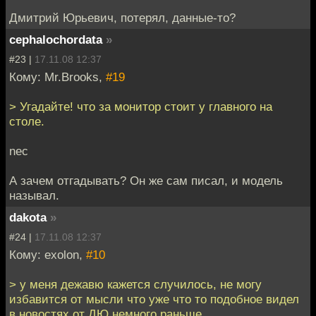
Дмитрий Юрьевич, потерял, данные-то?
cephalochordata
»
#23 |
17.11.08 12:37
Кому: Mr.Brooks,
#19
> Угадайте! что за монитор стоит у главного на
столе.
nec
А зачем отгадывать? Он же сам писал, и модель
называл.
dakota
»
#24 |
17.11.08 12:37
Кому: exolon,
#10
> у меня дежавю кажется случилось, не могу
избавится от мысли что уже что то подобное видел
в новостях от ДЮ немного раньше.