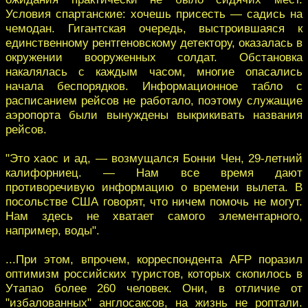
Условия спартанские: хочешь присесть — садись на
чемодан. Гигантская очередь, выстроившаяся к
единственному рентгеновскому детектору, оказалась в
окружении вооруженных солдат. Обстановка
накалялась с каждым часом, многие опасались
начала беспорядков. Информационное табло с
расписанием рейсов не работало, поэтому служащие
аэропорта были вынуждены выкрикивать названия
рейсов.
"Это хаос и ад, — возмущался Бонни Чен, 29-летний
калифорниец. — Нам все время дают
противоречивую информацию о времени вылета. В
посольстве США говорят, что ничем помочь не могут.
Нам здесь не хватает самого элементарного,
например, воды".
...При этом, впрочем, корреспондента AFP поразил
оптимизм российских туристов, которых скопилось в
Утапао более 260 человек. Они, в отличие от
"избалованных" англосаксов, на жизнь не роптали.