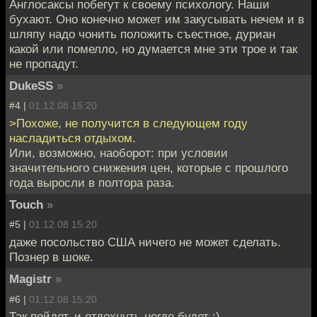
Англосаксы побегут к своему психологу. Наши
бухают. Оно конечно может им закусывать нечем и в
шляпу надо чонить положить съестное, дуриан
какой или помелло, но думается мне эти трое и так
не пропадут.
DukeSS
»
#4 |
01.12.08 15:20
>Похоже, не получится в следующем году
насладиться отдыхом.
Или, возможно, наоборот: при условии
значительного снижения цен, которые с прошлого
года выросли в полтора раза.
Touch
»
#5 |
01.12.08 15:20
даже посольство США ничего не может сделать.
Познер в шоке.
Magistr
»
#6 |
01.12.08 15:20
Так пойдет, и отдохнуть негде будет :)