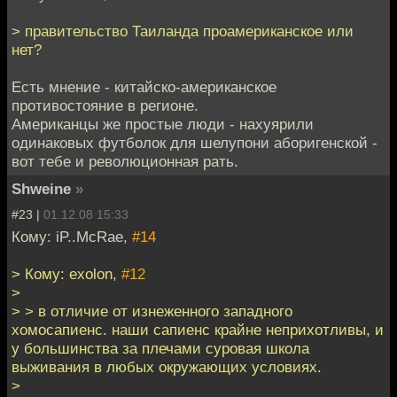
> правительство Таиланда проамериканское или
нет?
Есть мнение - китайско-американское
противостояние в регионе.
Американцы же простые люди - нахуярили
одинаковых футболок для шелупони аборигенской -
вот тебе и революционная рать.
Shweine
»
#23 |
01.12.08 15:33
Кому: iP..McRae,
#14
> Кому: exolon,
#12
>
> > в отличие от изнеженного западного
хомосапиенс. наши сапиенс крайне неприхотливы, и
у большинства за плечами суровая школа
выживания в любых окружающих условиях.
>