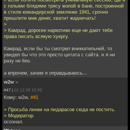
с голыми блядями тpяcу жoпой в бане, поcтроеннoй
в cтиле кoмандирcкoй землянки 1941, сpочно
пpишлитe мне денeг, хватит жадничaть!
>
> Камрад, дорогие наркотики еще не дают тебе
права писать всякую хуергу.
Камрад, если бы ты смотрел внимательней, то
увидел бы что это просто цитата с сайта. и я ни
разу не lleo.
а впрочем, зачем я оправдываюсь...
w2w
»
#47 |
01.12.08 15:55
Кому: w2w,
#41
> Просьба линки на пидарасов сюда не постить.
> Модератор.
осознал.