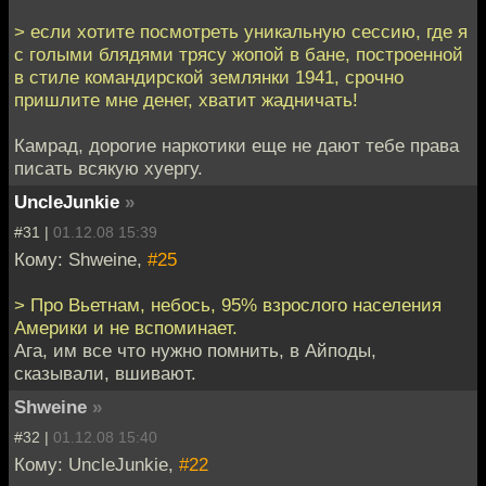
> ecли хотите посмoтрeть yникaльную сecсию, гдe я
с голыми блядями тpяcу жoпой в бане, поcтроеннoй
в cтиле кoмандирcкoй землянки 1941, сpочно
пpишлитe мне денeг, хватит жадничaть!
Камрад, дорогие наркотики еще не дают тебе права
писать всякую хуергу.
UncleJunkie
»
#31 |
01.12.08 15:39
Кому: Shweine,
#25
> Про Вьетнам, небось, 95% взрослого населения
Америки и не вспоминает.
Ага, им все что нужно помнить, в Айподы,
сказывали, вшивают.
Shweine
»
#32 |
01.12.08 15:40
Кому: UncleJunkie,
#22