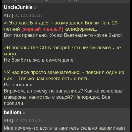
UncleJunkie
»
#17 |
01.12.08 15:26
>-Это хаосЪ и адЪ! - возмущался Бонни Чен, 29-
летний
[жирный и вялый]
калифорниец.
Вот так правильно. Уж во Вьетнаме-то круче было!
>В посольстве США говорят, что ничем помочь не
могут.
Не бомбить же, в самом деле!
>У нас все просто замечательно, - пояснил один из
них. - Только нам нечего есть и пить
Растрогался.
Впрочем, а почему не запаслись? Как же консервы,
макароны, канистры с водой? Непорядок. Все
пропили.
belliom
»
#18 |
01.12.08 15:26
Мне почему-то вся эта канитель сильно напоминает