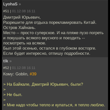
LyohaS
»
#51 |
01.12.08 16:11
Дмитрий Юрьевич,
Разрешите для отдыха порекламировать Китай.
Остров Хайнань.
Место -- просто суперское. И на пляже пузо погреть
и покушать всякого вкусного и поездить --
посмотреть на всякое.
Был этой осенью, остался в глубоком восторге.
Если будет интересно, отпишу подробности.
tlk
»
#52 |
01.12.08 16:11
Кому: Goblin,
#39
> На Байкале, Дмитрий Юрьевич, были?
>
> Не был.
>
> Мне надо чтобы тепло и купаться, я тепло люблю.