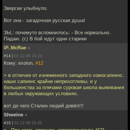
Зверски улыбнуло.
Вот она - загадочная русская душа!
ЗЫ,: почемуто вспомнилось: - Все нормально.
Падаю. (с) В бой идут одни старики
iP..McRae
»
#14 |
01.12.08 15:24
Кому: exolon,
#12
> в отличие от изнеженного западного хомосапиенс.
наши сапиенс крайне неприхотливы, и у
большинства за плечами суровая школа выживания
в любых окружающих условиях.
вот до чего Сталин людей довёл!!!
Shweine
»
#15 |
01.12.08 15:25