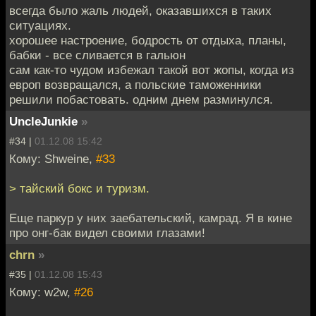
всегда было жаль людей, оказавшихся в таких
ситуациях.
хорошее настроение, бодрость от отдыха, планы,
бабки - все сливается в гальюн
сам как-то чудом избежал такой вот жопы, когда из
европ возвращался, а польские таможенники
решили побастовать. одним днем разминулся.
UncleJunkie
»
#34 |
01.12.08 15:42
Кому: Shweine,
#33
> тайский бокс и туризм.
Еще паркур у них заебательский, камрад. Я в кине
про онг-бак видел своими глазами!
chrn
»
#35 |
01.12.08 15:43
Кому: w2w,
#26