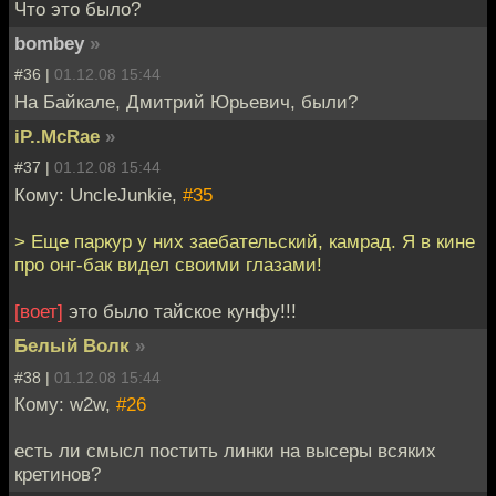
Что это было?
bombey
»
#36 |
01.12.08 15:44
На Байкале, Дмитрий Юрьевич, были?
iP..McRae
»
#37 |
01.12.08 15:44
Кому: UncleJunkie,
#35
> Еще паркур у них заебательский, камрад. Я в кине
про онг-бак видел своими глазами!
[воет]
это было тайское кунфу!!!
Белый Волк
»
#38 |
01.12.08 15:44
Кому: w2w,
#26
есть ли смысл постить линки на высеры всяких
кретинов?