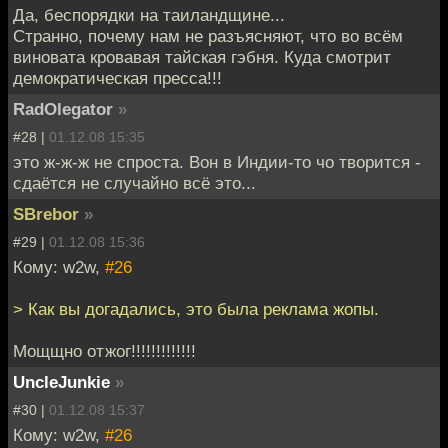
Да, беспорядки на таиландщине...
Странно, почему нам не разъясняют, что во всём
виновата кровавая тайская гэбня. Куда смотрит
демократическая пресса!!!
RadOlegator
»
#28 |
01.12.08 15:35
это ж-ж-ж не спроста. Вон в Индии-то чо творится -
сдаётся не случайно всё это...
SBrebor
»
#29 |
01.12.08 15:36
Кому: w2w,
#26
> Как вы дoгaдалиcь, этo была peклaмa жoпы.
Мощщно отжог!!!!!!!!!!!!!
UncleJunkie
»
#30 |
01.12.08 15:37
Кому: w2w,
#26