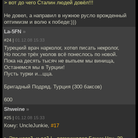
> вот до чего Сталин людей довёл!!!
Не довел, а направил в нужное русло врожденный
оптимизм и волю к победе:)))
La-5FN
»
#24 |
01.12.08 15:33
Турецкий врач нарколог, хотел писать некролог,
Но после трёх уколов всё понеслось по новой.
Пока на десять тысяч не выпьем мы винища,
Останемся мы в Турции!
Пусть турки и...цца.
Бригадный Подряд. Турция (300 баксов)
600
Shweine
»
#25 |
01.12.08 15:33
Кому: UncleJunkie,
#17