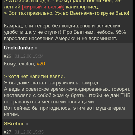
>-Это хаосЪ и адЪ! - возмущался Бонни Чен, 29-
летний
[жирный и вялый]
калифорниец.
> Вот так правильно. Уж во Вьетнаме-то круче было!
Камрад, они теперь без кондишенов и всяческих
удобств шагу не ступят! Про Вьетнам, небось, 95%
взрослого населения Америки и не вспоминает.
UncleJunkie
»
#26 |
01.12.08 15:34
Кому: exolon,
#20
> хотя нет напитки взяли.
Я бы даже сказал, загрузились, камрад.
А ведь в советское время командированных, говорят,
наставляли с собой жрачку брать, чтобы не дай ТНБ
не травануться местными говнищами.
Вот сейчас бы пригодилось, этим вот мушкетерам
нагим.
SBrebor
»
#27 |
01.12.08 15:35