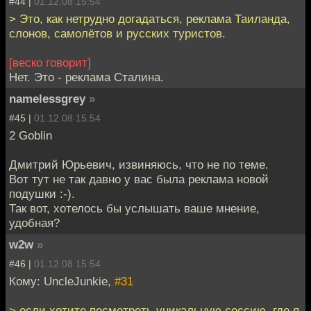
#44 |
01.12.08 15:54
> Это, как нетрудно догадаться, реклама Таиланда,
слонов, самолётов и русских туристов.
[веско говорит]
Нет. Это - реклама Сталина.
namelessgrey
»
#45 |
01.12.08 15:54
2 Goblin
Дмитрий Юрьевич, извиняюсь, что не по теме.
Вот тут не так давно у вас была реклама новой
подушки :-).
Так вот, хотелось бы услышать ваше мнение,
удобная?
w2w
»
#46 |
01.12.08 15:54
Кому: UncleJunkie,
#31
> ecли хотите посмoтрeть yникaльную сecсию, гдe я