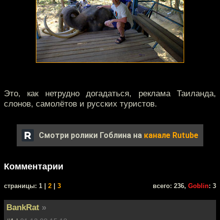
Это, как нетрудно догадаться, реклама Таиланда,
слонов, самолётов и русских туристов.
Смотри ролики Гоблина на
канале Rutube
Комментарии
cтраницы: 1 |
2
|
3
всего: 236,
Goblin
: 3
BankRat
»