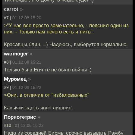
carrot
»
#7 |
01.12.08 15:20
>"У нас все просто замечательно, - пояснил один из
них. - Только нам нечего есть и пить".
Красавцы,блин. =) Надеюсь, выберутся нормально.
warmoger
»
#8 |
01.12.08 15:21
Только бы в Египте не было войны :)
Муромец
»
#9 |
01.12.08 15:22
>Они, в отличие от "избалованных"
Кавычки здесь явно лишние.
Порнотетрис
»
#10 |
01.12.08 15:22
Надо из соседней Бирмы срочно вызывать Рэмбу