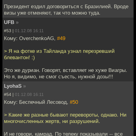
Президент ездил договориться с Бразилией. Вроде
визы уже отменяют, так что можно туда.
UFB
»
#53 |
01.12.08 16:11
Кому: OverchenkoAG,
#49
> Я на фотке из Тайланда узнал перезревший
блевантон! :)
Это же дуриан. Говорят, вставляет не хуже Виагры.
Но я, видимо, не смог съесть, нужной дозы!!!
LyohaS
»
#54 |
01.12.08 16:11
Кому: Беспечный Лесовод,
#50
> Какие же разные бывают перевороты, однако. Ни
многочисленных жертв, ни разрушений.
И не говори, камрад. По телеку показывали -- все