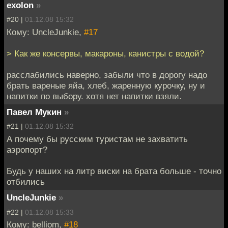
exolon
»
#20 |
01.12.08 15:32
Кому: UncleJunkie,
#17
> Как же консервы, макароны, канистры с водой?
расслабились наверно, забыли что в дорогу надо
брать вареные яйа, хлеб, жаренную курочку, ну и
напитки по выбору. хотя нет напитки взяли.
Павел Мукин
»
#21 |
01.12.08 15:32
А почему бы русским туристам не захватить
аэропорт?
Будь у наших на литр виски на брата больше - точно
отбились
UncleJunkie
»
#22 |
01.12.08 15:33
Кому: belliom,
#18