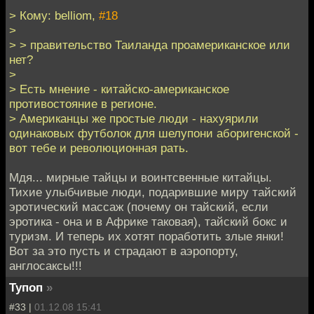
> Кому: belliom,
#18
>
> > правительство Таиланда проамериканское или
нет?
>
> Есть мнение - китайско-американское
противостояние в регионе.
> Американцы же простые люди - нахуярили
одинаковых футболок для шелупони аборигенской -
вот тебе и революционная рать.
Мдя... мирные тайцы и воинтсвенные китайцы.
Тихие улыбчивые люди, подарившие миру тайский
эротический массаж (почему он тайский, если
эротика - она и в Африке таковая), тайский бокс и
туризм. И теперь их хотят поработить злые янки!
Вот за это пусть и страдают в аэропорту,
англосаксы!!!
Тупоп
»
#33 |
01.12.08 15:41