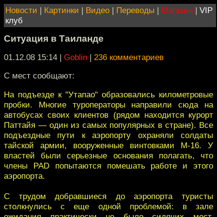
Новости
|
Картинки
|
Видео
|
Переводы
|
Магазин
|
VIP
клуб
Ситуация в Таиланде
01.12.08 15:14
|
Goblin
|
236 комментариев
C мест сообщают:
На подъезде к "Утапао" образовались километровые
пробки. Многие туроператоры направили сюда на
автобусах своих клиентов (рядом находится курорт
Паттайя — один из самых популярных в стране). Все
подъездные пути к аэропорту охраняли солдаты
тайской армии, вооруженные винтовками M-16. У
властей были серьезные основания полагать, что
члены PAD попытаются помешать работе и этого
аэропорта.
С трудом добравшиеся до аэропорта туристы
столкнулись с еще одной проблемой: в зале
ожидания практически не было сидячих мест.