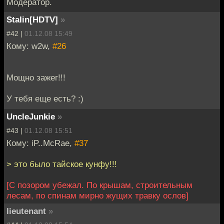
Модератор.
Stalin[HDTV]
»
#42 |
01.12.08 15:49
Кому: w2w,
#26
Мощно зажег!!!
У тебя еще есть? :)
UncleJunkie
»
#43 |
01.12.08 15:51
Кому: iP..McRae,
#37
> это было тайское кунфу!!!
[С позором убежал. По крышам, строительным
лесам, по спинам мирно жущих травку ослов]
lieutenant
»