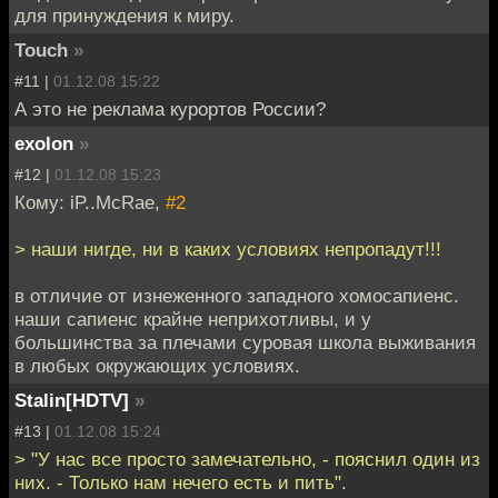
для принуждения к миру.
Touch
»
#11 |
01.12.08 15:22
А это не реклама курортов России?
exolon
»
#12 |
01.12.08 15:23
Кому: iP..McRae,
#2
> наши нигде, ни в каких условиях непропадут!!!
в отличие от изнеженного западного хомосапиенс.
наши сапиенс крайне неприхотливы, и у
большинства за плечами суровая школа выживания
в любых окружающих условиях.
Stalin[HDTV]
»
#13 |
01.12.08 15:24
> "У нас все просто замечательно, - пояснил один из
них. - Только нам нечего есть и пить".