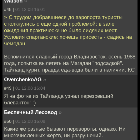
Watson
»
#48 |
01.12.08 16:01
> С трудом добравшиеся до аэропорта туристы
столкнулись с еще одной проблемой: в зале
ожидания практически не было сидячих мест.
Условия спартанские: хочешь присесть - садись на
чемодан
Вспомнился славный город Владивосток, осень 1988
года, попытка вылететь на Магадан "подсадкой".
Тайланд курит, правда еда-вода были в наличии. КС
OverchenkoAG
»
#49 |
01.12.08 16:04
Я на фотке из Тайланда узнал перезревший
блевантон! :)
Беспечный Лесовод
»
#50 |
01.12.08 16:08
Какие же разные бывают перевороты, однако. Ни
многочисленных жертв, ни разрушений.