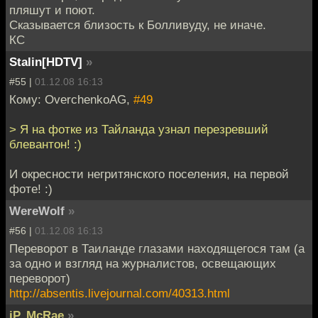
пляшут и поют.
Сказывается близость к Болливуду, не иначе.
КС
Stalin[HDTV]
»
#55 |
01.12.08 16:13
Кому: OverchenkoAG,
#49
> Я на фотке из Тайланда узнал перезревший
блевантон! :)
И окресности негритянского поселения, на первой
фоте! :)
WereWolf
»
#56 |
01.12.08 16:13
Переворот в Таиланде глазами находящегося там (а
за одно и взгляд на журналистов, освещающих
переворот)
http://absentis.livejournal.com/40313.html
iP..McRae
»