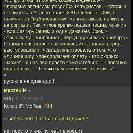
>...При этом, впрочем, корреспондента AFP
>поразил оптимизм российских туристов, >которых
скопилось в Утапао более 260 >человек. Они, в
отличие от "избалованных" >англосаксов, на жизнь
не роптали. Так, >трое крепко подвыпивших мужчин
- все без >рубашек, а один даже без брюк, -
>танцевали, обнявшись, перед зданием >аэропорта.
Соломенная шляпа с мелочью, >лежавшая перед
выступавшими, >свидетельствовала о том, что
уличное шоу >предполагает оплату - кто сколько
>может. "У нас все просто замечательно, - >пояснил
один из них. - Только нам нечего >есть и пить".
>
русские не сдаюццо!!!
местный
»
#16 |
01.12.08 15:26
Кому: iP..McRae,
#14
> вот до чего Сталин людей довёл!!!
не, просто у них путёвки в кредит.