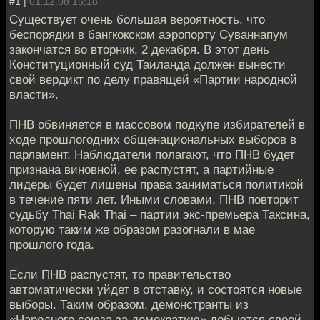
#1 |
01.12.08 15:18
Существует очень большая вероятность, что
беспорядки в бангкокском аэропорту Суваннапум
закончатся во вторник, 2 декабря. В этот день
Конституционный суд Таиланда должен вынести
свой вердикт по делу правящей «Партии народной
власти».
ПНВ обвиняется в массовом подкупе избирателей в
ходе прошлогодних общенациональных выборов в
парламент. Наблюдатели полагают, что ПНВ будет
признана виновной, ее распустят, а партийные
лидеры будет лишены права заниматься политикой
в течение пяти лет. Иными словами, ПНВ повторит
судьбу Thai Rak Thai – партии экс-премьера Таксина,
которую таким же образом разогнали в мае
прошлого года.
Если ПНВ распустят, то правительство
автоматически уйдет в отставку, и состоятся новые
выборы. Таким образом, демонстранты из
«Народного союза за демократию» добьются своей