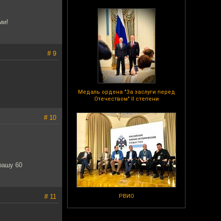
ми!
# 9
Медаль ордена "За заслуги перед
Отечеством" II степени
# 10
рашу 60
# 11
РВИО