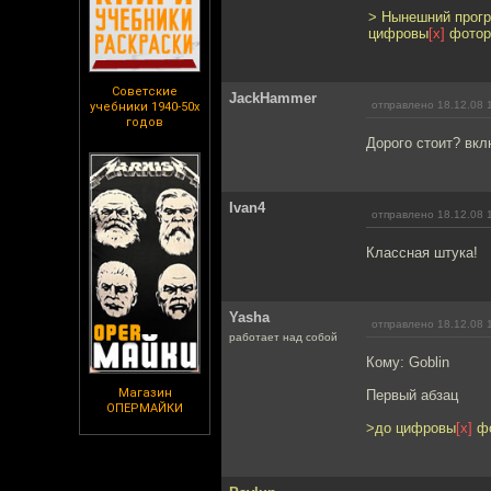
> Нынешний прогре
цифровы
[х]
фотор
Советские
JackHammer
отправлено 18.12.08 
учебники 1940-50х
годов
Дорого стоит? вкл
Ivan4
отправлено 18.12.08 
Классная штука!
Yasha
отправлено 18.12.08 
работает над собой
Кому: Goblin
Магазин
Первый абзац
ОПЕРМАЙКИ
>до цифровы
[х]
фо