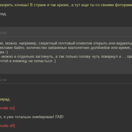
разорить хочешь! В стране и так кризис, а тут еще ты со своими фоторам
рад.
11:51
е, можно, например, секретный почтовый клиентик открыть или виджеты
рекламе бабло, количество забаненых малолетних долбоебов или время,
ва :)
о можно и отдельно заглянуть, а так только голову чуть повернул и ... 
чтоб в книжицу не попасться :)
11:53
амрад.
mode on]
я, я уже тотально зомбирован! ГАВ!
ode off]