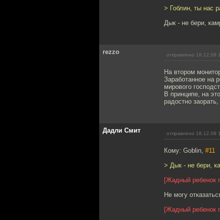
> Гоблин, ты нас 
Дык - не бери, кам
rezzo
отправлено 18.12.08 
На втором монитор
Заработанное на 
мирового господст
В принципе, на эт
радостно заорать, 
Дадли Смит
отправлено 18.12.08 
Кому: Goblin,
#11
> Дык - не бери, к
[Жадный ребенок 
Не могу отказатьс
[Жадный ребенок m