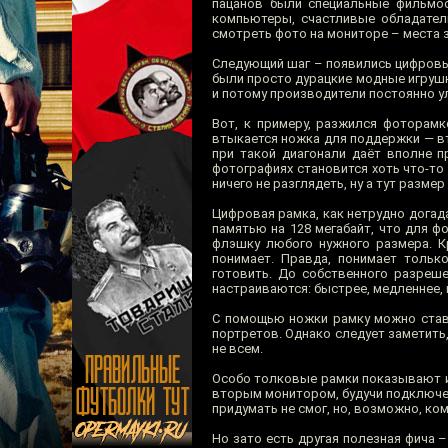
пацанов были специальные фильмос
компьютеры, счастливые обладатели
смотреть фото на мониторе – места 
Следующий шаг – появились цифровы
были просто дурацкие модные игрушки
и потому производители постоянно у
Вот, к примеру, разжился фоторамко
втыкается ножка для поддержки — вт
при такой диагонали даёт вполне п
фотографиях становится хоть что-то
ничего не разглядеть, ну а тут разме
Цифровая рамка, как нетрудно догад
памятью на 128 мегабайт, что для 
флэшку любого нужного размера. К
понимает. Правда, понимает тольк
готовить. До собственного разреше
настраиваются: быстрее, медленнее,
С помощью ножки рамку можно стави
портретов. Однако следует заметить
не всем.
Особо толковые рамки показывают и 
вторым монитором, будучи подключен
придумать не смог, но, возможно, ком
Но зато есть другая полезная фича –