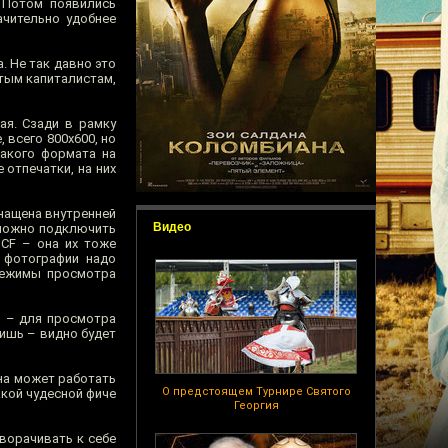
 Потом появились
ачительно удобнее
 Не так давно это
ятым капиталистам,
ая. Сзади в рамку
 всего 800х600, но
такого формата на
отпечатки, на них
нащена внутренней
Видео
 можно подключить
CF – она их тоже
 фотографии надо
 Режимы просмотра
о – для просмотра
ришь – видно будет
на может работать
О предстоящем Турнире Святого
акой чудесной фиче
Георгия
оворачивать к себе