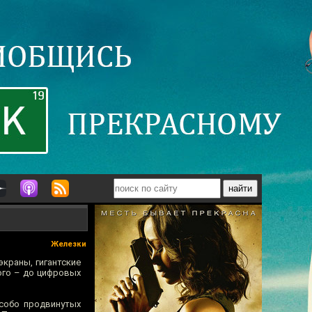
Железки
экраны, гигантские
ого – до цифровых
собо продвинутых