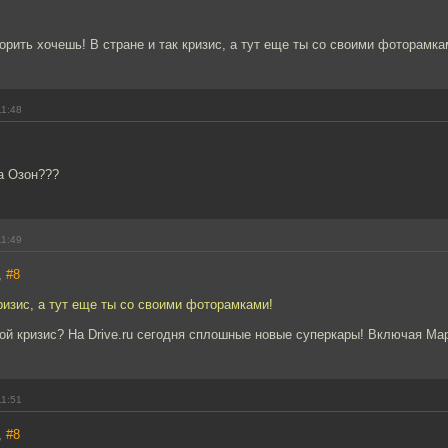
зорить хочешь! В стране и так кризис, а тут еще ты со своими фоторамка
11:48
а Озон???
11:49
,
#8
кризис, а тут еще ты со своими фоторамками!
кой кризис? На Drive.ru сегодня сплошные новые суперкары! Включая Ма
11:51
,
#8