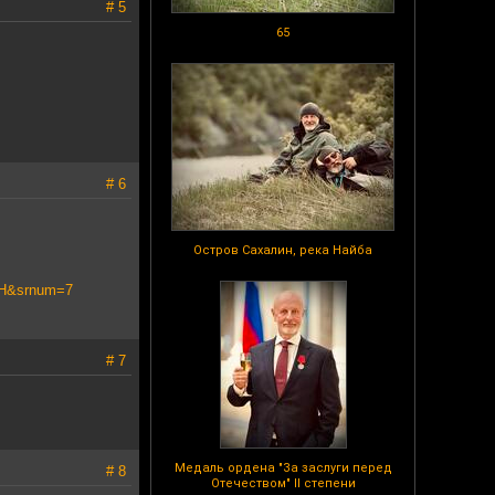
# 5
65
# 6
Остров Сахалин, река Найба
3H&srnum=7
# 7
Медаль ордена "За заслуги перед
# 8
Отечеством" II степени