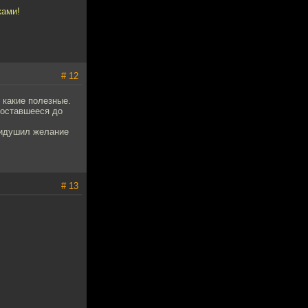
ками!
# 12
 какие полезные.
 оставшееся до
придушил желание
# 13