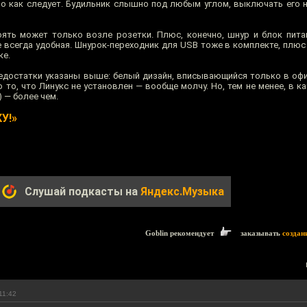
о как следует. Будильник слышно под любым углом, выключать его не
оять может только возле розетки. Плюс, конечно, шнур и блок питан
е всегда удобная. Шнурок-переходник для USB тоже в комплекте, плюс
ке.
Недостатки указаны выше: белый дизайн, вписывающийся только в офи
то, что Линукс не установлен — вообще молчу. Но, тем не менее, в к
) — более чем.
У!»
Слушай подкасты на
Яндекс.Музыка
Goblin рекомендует
заказывать
создан
11:42