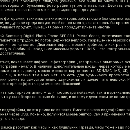
копы для просмотра слайдов (конечно, все были на учёте в КГБ).
 которых от бумажных фотографий тут же отказались. Дескать, зн
занимают значительно меньше, а видно гораздо лучше.
е фоторамки, такие маленькие мониторы, работающие без компьютера.
, но дураков среди покупателей не так много, как хотелось бы прокл
лучшают продукт. Нынешняя рамка порадует клиента многим.
й Samsung Digital Photo Frame SPF-83H. Рамка белая, эстетичная так
ыкается с трудом, но потом держится неплохо. Разрешение невысокое,
риличное качество. Диагональ экрана восемь дюймов, и как раз с 
 видно. Любимый народными массами формат 10х15 – это контрольные 
р достаточный.
аться, показывает цифровые фотографии. Для хранения оных рамка ос
фотографий немало. В наличии дополнительные входы, через которые
роме того, в рамку можно втыкать карты памяти SD/MMC, MS, XD, 
о JPEG, а всякие там RAW нет. То есть для вдумчивого просмотра
ния рамка их самостоятельно даунскейлит, и делает это неплохо.
 некоторые эффекты при смене изображений.
ть как горизонтально – для просмотра пейзажей, так и вертикальн
, что углы обзора не сильно большие, и потому вдесятером не посмот
видеофайлы, но эта рамка не из таких. Вместо показа видеофайлов о
ная через USB. Конечно, получится мини-монитор. Сам я применения т
у-то это надо.
 рамка работает как часы и как будильник. Правда, часы тоже надо п