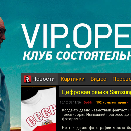
Картинки
Видео
Перев
Новости
Цифровая рамка Samsun
18.12.08 11:36 |
Goblin
|
192 комментария
»
Когда-то давно известный фантаст Рэ
телевизоры. Нынешний прогресс до т
фоторамок.
Не так давно фотографии можно бы