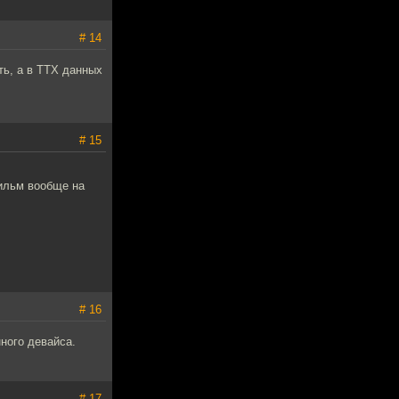
# 14
ть, а в ТТХ данных
# 15
фильм вообще на
# 16
ного девайса.
# 17