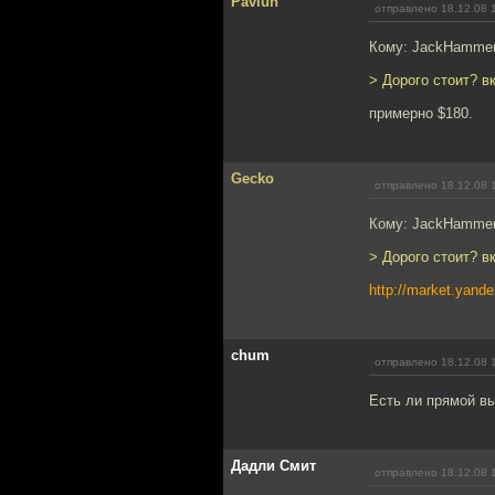
Pavlun
отправлено 18.12.08 
Кому: JackHamme
> Дорого стоит? в
примерно $180.
Gecko
отправлено 18.12.08 
Кому: JackHamme
> Дорого стоит? в
http://market.ya
chum
отправлено 18.12.08 
Есть ли прямой в
Дадли Смит
отправлено 18.12.08 