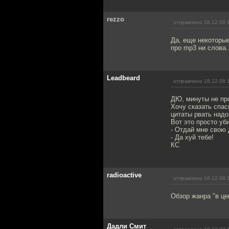
rezzo
отправлено 18.12.08 
Да, еще некоторые
про mp3 ни слова..
Leadbeard
отправлено 18.12.08 
ДЮ, минуты не про
Хочу сказать спа
цитаты рвать надо
Вот это просто уб
- Отдай мне свою 
- Да хуй тебе!
КС
radioactive
отправлено 18.12.08 
Обзор жанра "в це
Дадли Смит