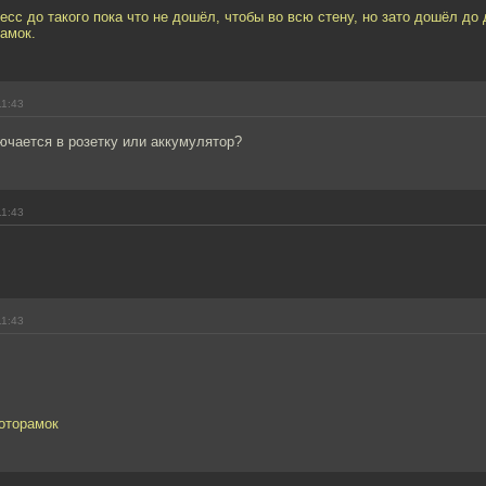
сс до такого пока что не дошёл, чтобы во всю стену, но зато дошёл до 
амок.
11:43
ючается в розетку или аккумулятор?
11:43
11:43
торамок