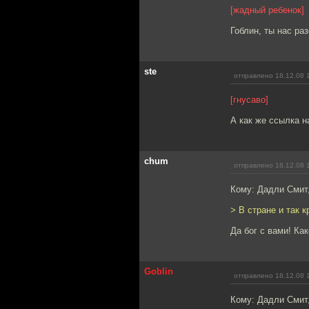
[жадный ребенок]
Гоблин, ты нас ра
ste
отправлено 18.12.08 
[гнусаво]
А как же ссылка н
chum
отправлено 18.12.08 
Кому: Дадли Смит
> В стране и так 
Да бог с вами! Ка
Goblin
отправлено 18.12.08 
Кому: Дадли Смит