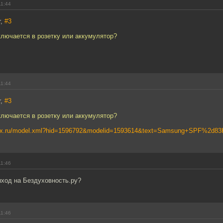
11:44
r,
#3
ключается в розетку или аккумулятор?
11:44
r,
#3
ключается в розетку или аккумулятор?
ndex.ru/model.xml?hid=1596792&modelid=1593614&text=Samsung+SPF%2d8
11:46
ыход на Бездуховность.ру?
11:46