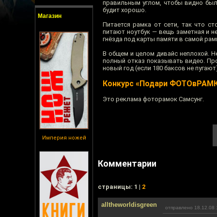
правильным углом, чтобы видно был
будит хорошо.
Магазин
Питается рамка от сети, так что ст
питают ноутбук — вещь заметная и н
гнёзда под карты памяти в самой рам
В общем и целом дивайс неплохой. 
полный отказ показывать видео. Про 
новый год (если 180 баксов не пугают
Конкурс «Подари ФОТОвРАМК
Это реклама фоторамок Самсунг.
Империя ножей
Комментарии
cтраницы: 1 |
2
alltheworldisgreen
отправлено 18.12.08 