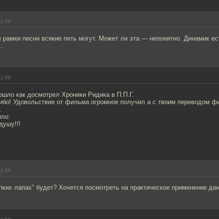
11:54
 рамки песни всякие петь могут. Может ли эта — непонятно. Динамик ес
.
11:59
шло как досмотрел Хроники Ридика в П.П.Г.
сибо! Удовольствие от фильма огромное получил а с твоим переводом 
.
ило:
душу!!!
11:59
пких лапах" будет? Хочется посмотреть на практическое применение дан