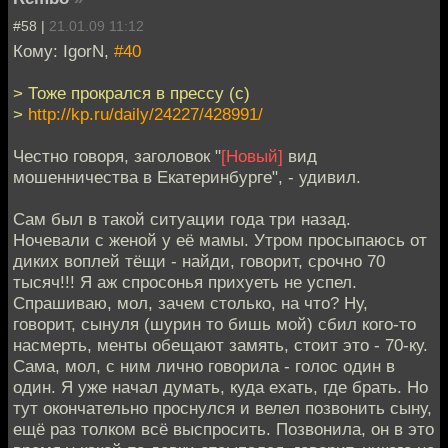
#58 |
21.01.09 11:12
Кому: IgorN,
#40
> Тоже прокрался в прессу (с)
>
http://kp.ru/daily/24227/428991/
Честно говоря, заголовок "
[Новый]
вид
мошенничества в Екатеринбурге", - удивил.
Сам был в такой ситуации года три назад.
Ночевали с женой у её мамы. Утром просыпаюсь от
диких воплей тёщи - найди, говорит, срочно 70
тысяч!!! Я аж спросонья прихуеть не успел.
Спрашиваю, мол, зачем столько, на что? Ну,
говорит, сынуля (шурин то бишь мой) сбил кого-то
насмерть, менты обещают замять, стоит это - 70-ку.
Сама, мол, с ним лично говорила - голос один в
один. Я уже начал думать, куда ехать, где брать. Но
тут окончательно проснулся и велел позвонить сыну,
ещё раз толком всё выспросить. Позвонила, он в это