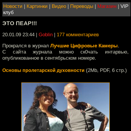
Новости
|
Картинки
|
Видео
|
Переводы
|
Магазин
|
VIP
клуб
ЭТО ПЕАР!!!
20.01.09 23:44
|
Goblin
|
177 комментариев
Прокрался в журнал
Лучшие Цифровые Камеры
.
С сайта журнала можно ск0чать интарвью,
опубликованное в сентябрьском номере.
(2Mb, PDF, 6 стр.)
Основы пролетарской духовности