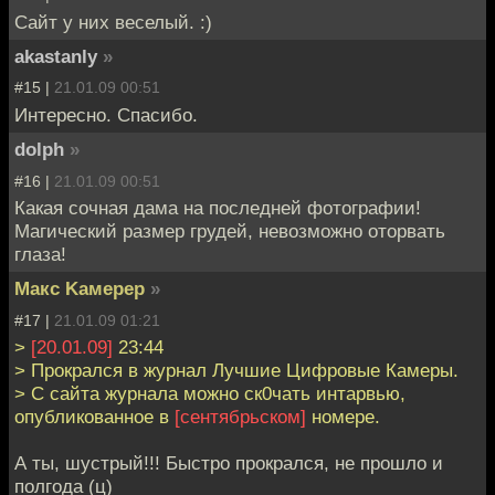
Сайт у них веселый. :)
akastanly
»
#15 |
21.01.09 00:51
Интересно. Спасибо.
dolph
»
#16 |
21.01.09 00:51
Какая сочная дама на последней фотографии!
Магический размер грудей, невозможно оторвать
глаза!
Mакс Kамерер
»
#17 |
21.01.09 01:21
>
[20.01.09]
23:44
> Прокрался в журнал Лучшие Цифровые Камеры.
> С сайта журнала можно ск0чать интарвью,
опубликованное в
[сентябрьском]
номере.
А ты, шустрый!!! Быстро прокрался, не прошло и
полгода (ц)