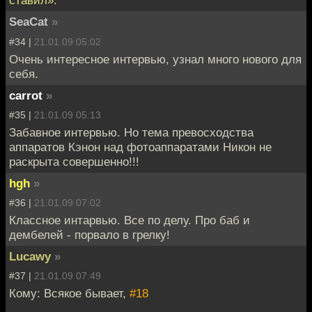
ставил».
SeaCat
»
#34 |
21.01.09 05:02
Очень интересное интервью, узнал много нового для
себя.
carrot
»
#35 |
21.01.09 05:13
Забавное интервью. Но тема превосходства
аппаратов Кэнон над фотоаппаратами Никон не
раскрыта совершенно!!!
hgh
»
#36 |
21.01.09 07:02
Классное интарвью. Все по делу. Про баб и
дембелей - порвало в грелку!
Lucawy
»
#37 |
21.01.09 07:49
Кому: Всякое бывает,
#18