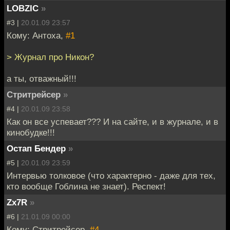
LOBZIC
»
#3 |
20.01.09 23:57
Кому: Антоха,
#1
> Журнал про Никон?
а ты, отважный!!!
Стритрейсер
»
#4 |
20.01.09 23:58
Как он все успевает??? И на сайте, и в журнале, и в
кинобудке!!!
Остап Бендер
»
#5 |
20.01.09 23:59
Интервью толковое (что характерно - даже для тех,
кто вообще Гоблина не знает). Респект!
Zx7R
»
#6 |
21.01.09 00:00
Кому: Стритрейсер,
#4