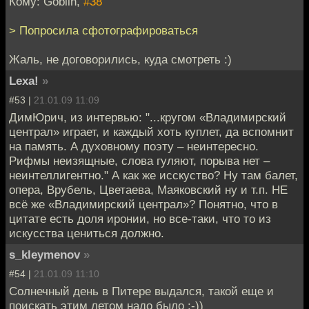
Кому: Goblin,
#38
> Попросила сфотографироваться
Жаль, не договорились, куда смотреть :)
Lexa!
»
#53 |
21.01.09 11:09
ДимЮрич, из интервью: "...кругом «Владимирский
централ» играет, и каждый хоть куплет, да вспомнит
на память. А духовному поэту – неинтересно.
Рифмы неизящные, слова гуляют, порыва нет –
неинтеллигентно." А как же исскуство? Ну там балет,
опера, Врубель, Цветаева, Маяковский ну и т.п. НЕ
всё же «Владимирский централ»? Понятно, что в
цитате есть доля иронии, но все-таки, что то из
искусства цениться должно.
s_kleymenov
»
#54 |
21.01.09 11:10
Солнечный день в Питере выдался, такой еще и
поискать этим летом надо было :-))