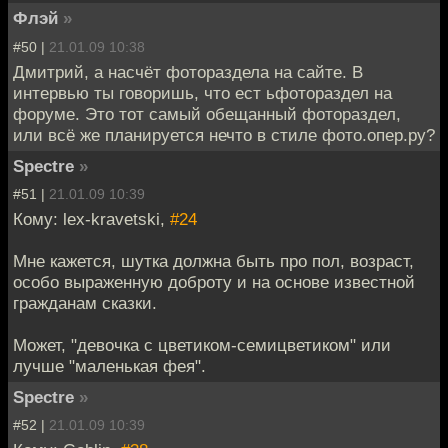
Флэй
»
#50 |
21.01.09 10:38
Дмитрий, а насчёт фотораздела на сайте. В
интервью ты говоришь, что ест ьфотораздел на
форуме. Это тот самый обещанный фотораздел,
или всё же планируется нечто в стиле фото.опер.ру?
Spectre
»
#51 |
21.01.09 10:39
Кому: lex-kravetski,
#24
Мне кажется, шутка должна быть про пол, возраст,
особо выраженную доброту и на основе известной
гражданам сказки.
Может, "девочка с цветиком-семицветиком" или
лучше "маленькая фея".
Spectre
»
#52 |
21.01.09 10:39