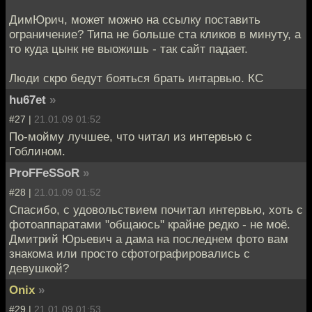
ДимЮрич, может можно на ссылку поставить
ограничение? Типа не больше ста кликов в минуту, а
то куда цынк не выожишь - так сайт падает.
Люди скро бедут бояться брать интарвью. КС
hu67et
»
#27 |
21.01.09 01:52
По-мойму лучшее, что читал из интервью с
Гоблином.
ProFFeSSoR
»
#28 |
21.01.09 01:52
Спасибо, с удовольствием почитал интервью, хоть с
фотоаппаратами "общаюсь" крайне редко - не моё.
Дмитрий Юрьевич а дама на последнем фото вам
знакома или просто сфотографировались с
девушкой?
Onix
»
#29 |
21.01.09 01:53