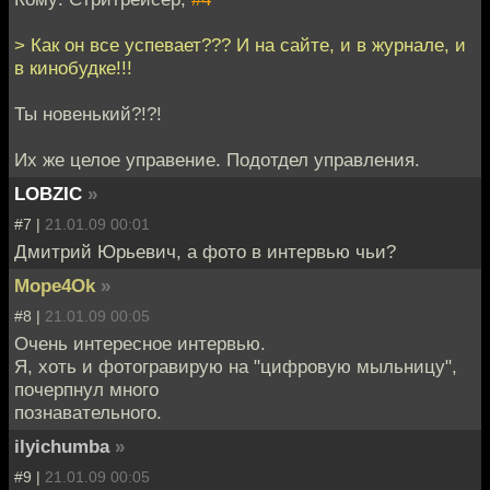
> Как он все успевает??? И на сайте, и в журнале, и
в кинобудке!!!
Ты новенький?!?!
Их же целое управение. Подотдел управления.
LOBZIC
»
#7 |
21.01.09 00:01
Дмитрий Юрьевич, а фото в интервью чьи?
Mope4Ok
»
#8 |
21.01.09 00:05
Очень интересное интервью.
Я, хоть и фотогравирую на "цифровую мыльницу",
почерпнул много
познавательного.
ilyichumba
»
#9 |
21.01.09 00:05