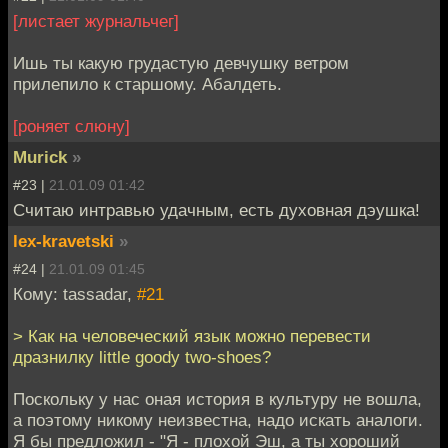
[листает журнальчег]
Ишь ты какую грудастую девчушку ветром
прилепило к старшому. Абалдеть.
[роняет слюну]
Murick
»
#23 |
21.01.09 01:42
Считаю интравью удачным, есть духовная дэушка!
lex-kravetski
»
#24 |
21.01.09 01:45
Кому: tassadar,
#21
> Как на человеческий язык можно перевести
дразнилку little goody two-shoes?
Поскольку у нас оная история в культуру не вошла,
а поэтому никому неизвестна, надо искать аналоги.
Я бы предложил - "Я - плохой Эш, а ты хороший