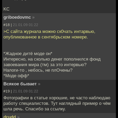
KC
griboedovmc
»
#18 |
21.01.09 01:22
>С сайта журнала можно ск0чать интарвью,
опубликованное в сентябрьском номере.
*Жадное дитё моде он*
Интересно, на сколько денег пополнился фонд
завоевания мира (тм) за это интервью?
Налоги-то , небось, не плОчены?
*Моде офф*
Всякое бывает
»
#19 |
21.01.09 01:22
Фотографии в статье хорошие, не часто наблюдаю
работу специалистов. Тут наглядный пример о чём
шла речь. Спасибо за ссылку.
drudd
»