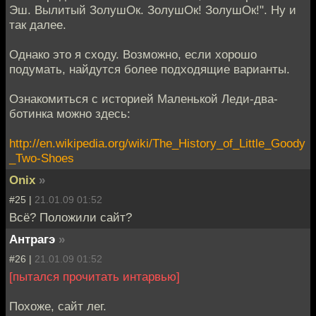
Эш. Вылитый ЗолушОк. ЗолушОк! ЗолушОк!". Ну и
так далее.
Однако это я сходу. Возможно, если хорошо
подумать, найдутся более подходящие варианты.
Ознакомиться с историей Маленькой Леди-два-
ботинка можно здесь:
http://en.wikipedia.org/wiki/The_History_of_Little_Goody
_Two-Shoes
Onix
»
#25 |
21.01.09 01:52
Всё? Положили сайт?
Антрагэ
»
#26 |
21.01.09 01:52
[пытался прочитать интарвью]
Похоже, сайт лег.