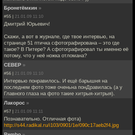
Бронетёмкин
»
#55 |
21.01.09 11:10
Дмитрий Юрьевич!
Скажи, а вот в журнале, где твое интервью, на
странице 51 птичка сфотографирована – это где
такое? В Питере? А сфотографировал ты именно её
потому, что у неё ножка отломана?
CEBEP
»
#56 |
21.01.09 11:10
Интервью понравилось. И ещё барышня на
последнем фото тоже оченьна понДравилась (а у
Главного глаза на фото такие хитрыя-хитрыя).
Лакорос
»
#57 |
21.01.09 11:11
Познавательно. Отличная фота)
http://s44.radikal.ru/i103/0901/1e/090c17aeb2f4.jpg
Rembo
»