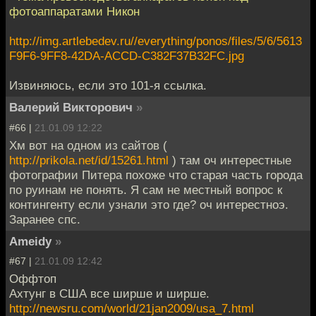
фотоаппаратами Никон
http://img.artlebedev.ru//everything/ponos/files/5/6/5613
F9F6-9FF8-42DA-ACCD-C382F37B32FC.jpg
Извиняюсь, если это 101-я ссылка.
Валерий Викторович
»
#66 |
21.01.09 12:22
Хм вот на одном из сайтов (
http://prikola.net/id/15261.html
) там оч интерестные
фотографии Питера похоже что старая часть города
по руинам не понять. Я сам не местный вопрос к
контингенту если узнали это где? оч интерестноэ.
Заранее спс.
Ameidy
»
#67 |
21.01.09 12:42
Оффтоп
Ахтунг в США все ширше и ширше.
http://newsru.com/world/21jan2009/usa_7.html