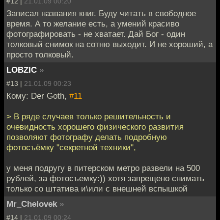
#12 |
21.01.09 00:20
Записал названия книг. Буду читать в свободное
время. А то желание есть, а умений красиво
фотографировать - не хватает. Дай Бог - один
толковый снимок на сотню выходит. И не хороший, а
просто толковый.
LOBZIC
»
#13 |
21.01.09 00:23
Кому: Der Goth,
#11
> В ряде случаев только решительность и
очевидность хорошего физического развития
позволяют фотографу делать подробную
фотосъёмку "секретной техники",
у меня подругу в питерском метро развели на 500
рублей, за фотосъемку:)) хотя запрещено снимать
только со штатива и\или с внешней вспышкой
Mr_Chelovek
»
#14 |
21.01.09 00:24