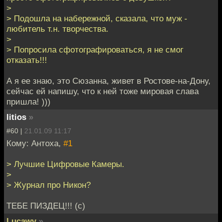
>
> Подошла на набережной, сказала, что муж -
любитель т.н. творчества.
>
> Попросила сфотографироваться, я не смог
отказать!!!
А я ее знаю, это Сюзанна, живет в Ростове-на-Дону,
сейчас ей напишу, что к ней тоже мировая слава
пришла! )))
litios
»
#60 |
21.01.09 11:17
Кому: Антоха,
#1
> Лучшие Цифровые Камеры.
>
> Журнал про Никон?
ТЕБЕ ПИЗДЕЦ!!! (c)
Lucawy
»