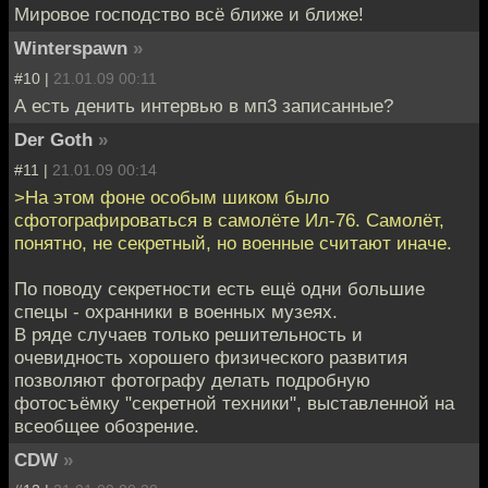
Мировое господство всё ближе и ближе!
Winterspawn
»
#10 |
21.01.09 00:11
А есть денить интервью в мп3 записанные?
Der Goth
»
#11 |
21.01.09 00:14
>На этом фоне особым шиком было
сфотографироваться в самолёте Ил-76. Самолёт,
понятно, не секретный, но военные считают иначе.
По поводу секретности есть ещё одни большие
спецы - охранники в военных музеях.
В ряде случаев только решительность и
очевидность хорошего физического развития
позволяют фотографу делать подробную
фотосъёмку "секретной техники", выставленной на
всеобщее обозрение.
CDW
»