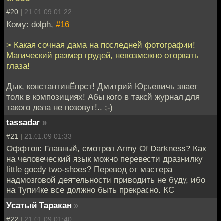
#20 |
21.01.09 01:22
Кому: dolph,
#16
> Какая сочная дама на последней фотографии!
Магический размер грудей, невозможно оторвать
глаза!
Дык, константинЁпрст! Дмитрий Юрьевичь знает
толк в композициях! Абы кого в такой журнал для
такого дела не позовут!.. ;-)
tassadar
»
#21 |
21.01.09 01:33
Оффтоп: Главный, смотрел Army Of Darkness? Как
на человеческий язык можно перевести дразнилку
little goody two-shoes? Перевод от мастера
надмозговой деятельности приводить не буду, ибо
на Тупи4ке все должно быть прекрасно. КС
Усатый Таракан
»
#22 |
21.01.09 01:40