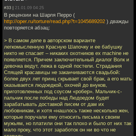
#33 |
21.01.09 04:25
В рецензии на Шарля Перро (
http://oper.ru/torture/read.php?t=1045689202
) дважды
повторяется абзац:
> В самом деле в авторском варианте
легкомысленную Красную Шапочку и ее бабушку
никто не спасает – никаких охотников ex machine не
появляется. Причем заключительный диалог Волк и
девочка ведут, лежа в одной постели. Страдания
Спящей красавицы не заканчиваются свадьбой:
более двух лет принц скрывает свой брак, а его мать
оказывается людоедкой, охочей до внуков,
приготовленных под соусом «робер». Мальчик-с-
пальчик после победы над Людоедом будет
зарабатывать доставкой писем от дам их
любовникам, и хотя «нашлось также несколько жен,
которые поручали ему относить письма к своим
мужьям, но платили они так плохо и было от них так
мало проку, что этот заработок он ни во что не