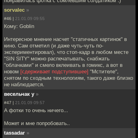
понравилась фотка с сомлевшим солдатиком :)
sorvalec
»
#46 |
21.01.09 09:55
Кому: Goblin
Интересное мнение насчет "статичных картинок" в
кино. Сам отметил (и даже чуть-чуть по-
экспериментировал), что стоп-кадр в любом месте
"SIN SITY" можно распечатывать, снабжать
"облачками" и смело вклеивать в гомикс, а вот в
новом
[сдерживает подступившее]
"Мстителе",
снятом по сходным технологиям, такого даже близко
не наблюдается.
весельчак у
»
#47 |
21.01.09 09:57
А фотки то очень ничего...
Может и мне попробовать..
tassadar
»