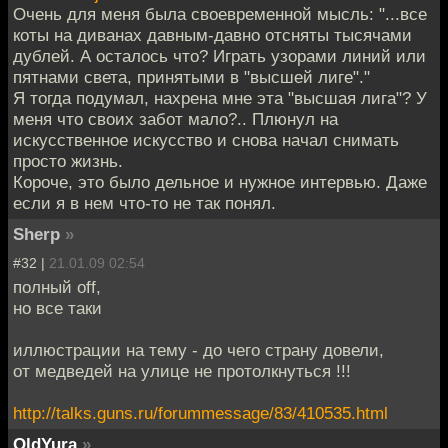
Очень для меня была своевременной мысль: "...все
коты на диванах давным-давно отсняты тысячами
дублей. А осталось что? Играть узорами линий или
пятнами света, принятыми в "высшей лиге"."
Я тогда подумал, нахрена мне эта "высшая лига"? У
меня что своих забот мало?.. Плюнул на
искусственное искусство и снова начал снимать
просто жизнь.
Короче, это было дельное и нужное интервью. Даже
если я в нем что-то не так понял.
Sherp
»
#32 |
21.01.09 02:54
полный off,
но все таки
иллюстрации на тему - до чего страну довели,
от медведей на улице не протолкнуться !!!
http://talks.guns.ru/forummessage/83/410535.html
OldYura
»