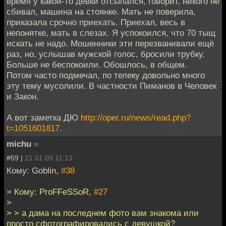
время у какой-то девки отсыпался, говорит, никого не
сбивал, машина на стоянке. Мать не поверила,
приказала срочно приехать. Приехал, весь в
непонятке, мать в слезах. Я успокоился, что 70 тыщ
искать не надо. Мошенники эти перезванивали ещё
раз, но, услышав мужской голос, бросили трубку.
Больше не беспокоили. Обошлось, в общем.
Потом часто подмечал, по телеку довольно много
эту тему мусолили. В частности Пиманов в Человек
и Закон.
А вот заметка ДЮ
http://oper.ru/news/read.php?
t=1051601817
.
michu
»
#59 |
21.01.09 11:13
Кому: Goblin,
#38
> Кому: ProFFeSSoR,
#27
>
> > а дама на последнем фото вам знакома или
просто сфотографировались с девушкой?