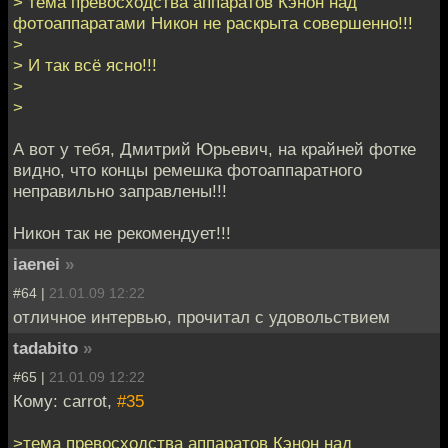
> тема превосходства аппаратов Кэнон над
фотоаппаратами Никон не раскрыта совершенно!!!
>
> И так всё ясно!!!
>
>
А вот у тебя, Дмитрий Юрьевич, на крайней фотке
видно, что концы ремешка фотоаппаратного
неправильно заправлены!!!
Никон так не рекомендует!!!
iaenei
»
#64 |
21.01.09 12:22
отличное интервью, прочитал с удовольствием
tadabito
»
#65 |
21.01.09 12:22
Кому: carrot,
#35
>тема превосходства аппаратов Кэнон над