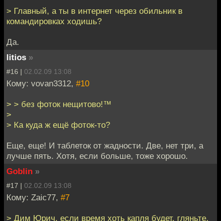
> Главный, а ты в интернет через обильник в
командировках ходишь?
Да.
litios
»
#16 |
02.02.09 13:08
Кому: vovan3312,
#10
> > без фоток нещитово!™
>
> Ка куда ж ещё фоток-то?
Еще, еще! И таблеток от жадности. Две, нет три, а
лучше пять. Хотя, если больше, тоже хорошо.
Goblin
»
#17 |
02.02.09 13:08
Кому: Zaic77,
#7
> Дим Юрич, если время хоть капля будет, гляньте,