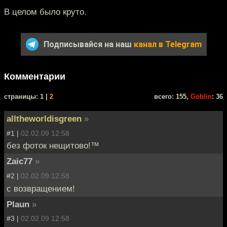
В целом было круто.
Подписывайся на наш
канал в Telegram
Комментарии
cтраницы: 1 |
2
всего: 155,
Goblin
: 36
alltheworldisgreen
»
#1 |
02.02.09 12:58
без фоток нещитово!™
Zaic77
»
#2 |
02.02.09 12:58
с возвращением!
Plaun
»
#3 |
02.02.09 12:58