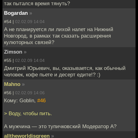
так пытался время тянуть?
Bogardan
»
#54 |
02.02.09 14:04
А не планируется ли лихой налет на Нижний
Новгород, в рамках так сказать расширения
кулюторных связей?
Zimson
»
#55 |
02.02.09 14:04
Дмитрий Юрьевич, вы, оказывается, как обычный
человек, кофе пьете и десерт едите!? :)
Mahno
»
#56 |
02.02.09 14:06
Кому: Goblin,
#46
> Воду, чтобы пить.
А мужчина — это тупичковский Модератор А?
alltheworldisgreen
»