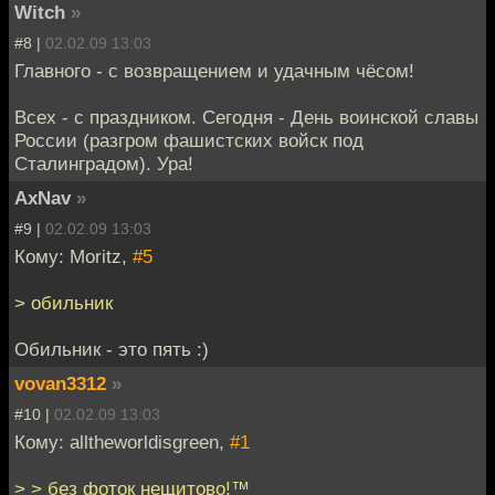
Witch
»
#8 |
02.02.09 13:03
Главного - с возвращением и удачным чёсом!
Всех - с праздником. Сегодня - День воинской славы
России (разгром фашистских войск под
Сталинградом). Ура!
AxNav
»
#9 |
02.02.09 13:03
Кому: Moritz,
#5
> обильник
Обильник - это пять :)
vovan3312
»
#10 |
02.02.09 13:03
Кому: alltheworldisgreen,
#1
> > без фоток нещитово!™