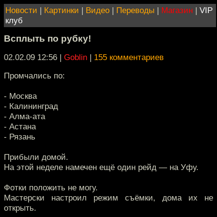
Новости
|
Картинки
|
Видео
|
Переводы
|
Магазин
|
VIP
клуб
Всплыть по рубку!
02.02.09 12:56
|
Goblin
|
155 комментариев
Промчались по:
- Москва
- Калининград
- Алма-ата
- Астана
- Рязань
Прибыли домой.
На этой неделе намечен ещё один рейд — на Уфу.
Фотки положить не могу.
Мастерски настроил режим съёмки, дома их не
открыть.