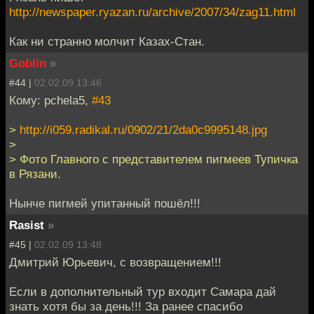
http://newspaper.ryazan.ru/archive/2007/34/zag11.html
Как ни странно молчит Казах-Стан.
Goblin
»
#44 |
02.02.09 13:46
Кому: pchela5,
#43
>
http://i059.radikal.ru/0902/21/2da0c9995148.jpg
>
> Фото Главного с представителем пигмеев Тупичка
в Рязани.
Нынче пигмей упитанный пошёл!!!
Rasist
»
#45 |
02.02.09 13:48
Дмитрий Юрьевич, с возвращением!!!
Если в дополнительный тур входит Самара дай
знать хотя бы за день!!! За ранее спасибо