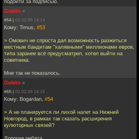
подойти за подписью.
Goblin
»
#64 |
02.02.09 14:14
Кому: Timus,
#53
> Омович не спроста дал возможность разжиться
местным бандитам "халявными" миллионами евров,
типа заранее всё предусматрел, хотел выйти на
советника.
Мне так не показалось.
Goblin
»
#65 |
02.02.09 14:15
Кому: Bogardan,
#54
> А не планируется ли лихой налет на Нижний
Новгород, в рамках так сказать расширения
кулюторных связей?
Дорогие ребята.