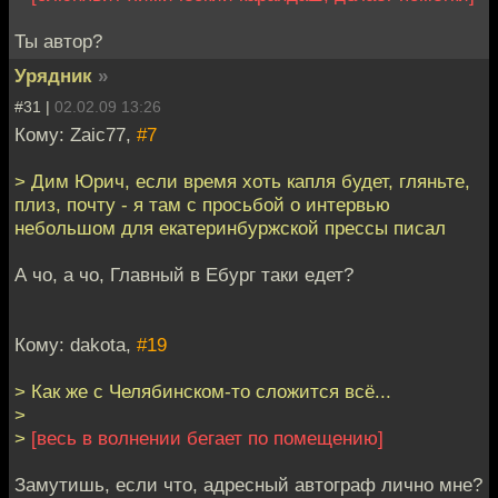
Ты автор?
Урядник
»
#31 |
02.02.09 13:26
Кому: Zaic77,
#7
> Дим Юрич, если время хоть капля будет, гляньте,
плиз, почту - я там с просьбой о интервью
небольшом для екатеринбуржской прессы писал
А чо, а чо, Главный в Ебург таки едет?
Кому: dakota,
#19
> Как же с Челябинском-то сложится всё...
>
>
[весь в волнении бегает по помещению]
Замутишь, если что, адресный автограф лично мне?