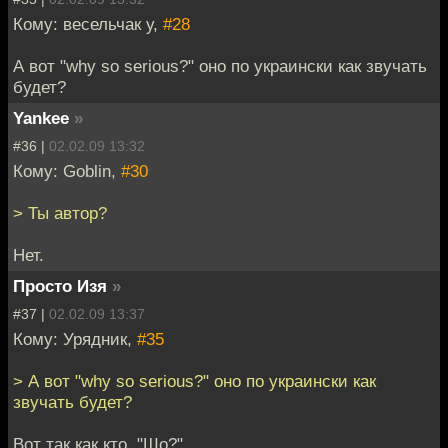
Кому: весельчак у,
#28
А вот "why so serious?" оно по украински как звучать
будет?
Yankee
»
#36 |
02.02.09 13:32
Кому: Goblin,
#30
> Ты автор?
Нет.
Просто Изя
»
#37 |
02.02.09 13:37
Кому: Урядник,
#35
> А вот "why so serious?" оно по украински как
звучать будет?
Вот так как кто. "Шо?"