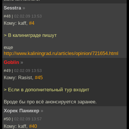
Sesstra
»
#48 |
02.02.09 13:53
Кому: kaff,
#4
> В калиниграде пишут
еще
http://www.kaliningrad.ru/articles/opinion/721654.html
Goblin
»
#49 |
02.02.09 13:53
Кому: Rasist,
#45
> Если в дополнительный тур входит
Вроде бы про всё анонсируется заранее.
Хорек Паникер
»
#50 |
02.02.09 13:57
Кому: kaff,
#40