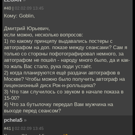
#40 |
02.02.09 13:45
Кому: Goblin,
Дмитрий Юрьевич,
если можно, несколько вопросов:
1) по какому принципу выдавались постеры с
автографом на доп. показе между сеансами? Сам я
только со стороны пофотографировал немного, за
автографом не пошёл - народу много было, да и как-
то жаль Вас стало, рука поди устаёт.
2) когда планируются ещё раздачи автографов в
Москве? Чтобы можно было получить автограф на
лицензионный диск Рок-н-ролльщика?
3) Что там случилось со звуком в начале показа в
15-00?
4) Что за бутылочку передал Вам мужчина на
выходе перед сеансом?
pchela5
»
#41 |
02.02.09 13:45