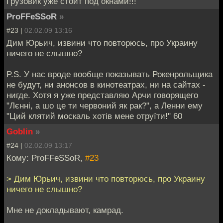
Грузовик уже стоит под окнами!!!
ProFFeSSoR
»
#23 |
02.02.09 13:16
Дим Юрьич, извини что повторюсь, про Украину
ничего не слышно?
P.S. У нас вроде вообще показывать Рокенрольщика
не будут, ни анонсов в кинотеатрах, ни на сайтах -
нигде. Хотя я уже представляю Арчи говорящего
"Лєнні, а шо це ти червоний як рак?", а Ленни ему
"Ций клятий москаль хотів мене отруїти!" 60
Goblin
»
#24 |
02.02.09 13:17
Кому: ProFFeSSoR,
#23
> Дим Юрьич, извини что повторюсь, про Украину
ничего не слышно?
Мне не докладывают, камрад.