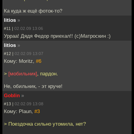
Ка куда ж ещё фоток-то?
litios
»
#11 |
02.02.09 13:06
Урраа! Дядя Федор приехал!! (с)Матроскин :)
litios
»
#12 |
02.02.09 13:07
Кому: Moritz,
#6
>
[мобильник]
, пардон.
Не, обильник, - эт круче!
Goblin
»
#13 |
02.02.09 13:08
Кому: Plaun,
#3
> Поездочка сильно утомила, нет?