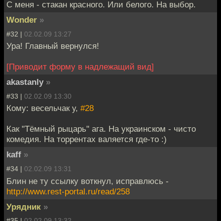
С меня - стакан красного. Или белого. На выбор.
Wonder
»
#32 |
02.02.09 13:27
Ура! Главный вернулся!
[Приводит форму в надлежащий вид]
akastanly
»
#33 |
02.02.09 13:30
Кому: весельчак у,
#28
Как "Тёмный рыцарь" ага. На украинском - чисто
комедия. На торрентах валяется где-то :)
kaff
»
#34 |
02.02.09 13:31
Блин не ту ссылку воткнул, исправлюсь -
http://www.rest-portal.ru/read/258
Урядник
»
#35 |
02.02.09 13:32