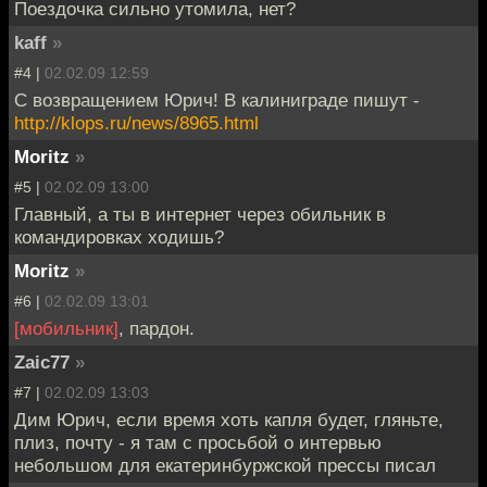
Поездочка сильно утомила, нет?
kaff
»
#4 |
02.02.09 12:59
C возвращением Юрич! В калиниграде пишут -
http://klops.ru/news/8965.html
Moritz
»
#5 |
02.02.09 13:00
Главный, а ты в интернет через обильник в
командировках ходишь?
Moritz
»
#6 |
02.02.09 13:01
[мобильник]
, пардон.
Zaic77
»
#7 |
02.02.09 13:03
Дим Юрич, если время хоть капля будет, гляньте,
плиз, почту - я там с просьбой о интервью
небольшом для екатеринбуржской прессы писал