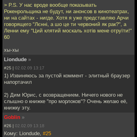
> P.S. У нас вроде вообще показывать
Рокенрольщика не будут, ни анонсов в кинотеатрах,
ни на сайтах - нигде. Хотя я уже представляю Арчи
говорящего "Лєнні, а шо це ти червоний як рак?", а
Ленни ему "Ций клятий москаль хотів мене отруїти!"
60
хы-хы
Liondude
»
#25 |
02.02.09 13:17
1) Извиняюсь за пустой коммент - элитный браузер
напортачил
2) Дим Юрис, с возвращением. Ничего нового не
слышно о книжке "про морлоков"? Очень желаю её,
книжку эту.
Goblin
»
#26 |
02.02.09 13:18
Кому: Liondude,
#25