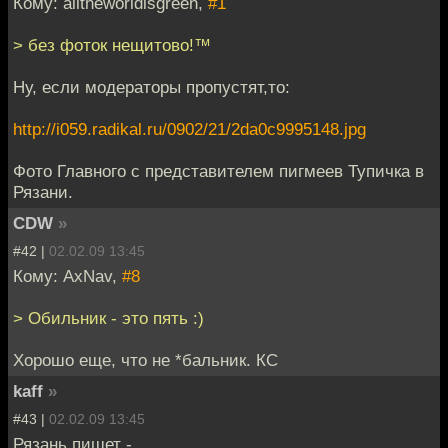
Кому: alltheworldisgreen,
#1
> без фоток нещитово!™
Ну, если модераторы пропустят,то:
http://i059.radikal.ru/0902/21/2da0c9995148.jpg
Фото Главного с представителем пигмеев Тупичка в
Рязани.
CDW
»
#42 |
02.02.09 13:45
Кому: AxNav,
#8
> Обильник - это пять :)
Хорошо еще, что не *бальник. КС
kaff
»
#43 |
02.02.09 13:45
Рязань пишет -