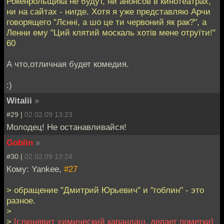
Рокенрольщика не будут, ни анонсов в кинотеатрах,
ни на сайтах - нигде. Хотя я уже представляю Арчи
говорящего "Лєнні, а шо це ти червоний як рак?", а
Ленни ему "Ций клятий москаль хотів мене отруїти!"
60
А что,отличная будет комедия.
:)
Witalii
»
#29 |
02.02.09 13:23
Молодец! Не останавливайся!
Goblin
»
#30 |
02.02.09 13:24
Кому: Yankee,
#27
> обращение "Дмитрий Юрьевич" и "гоблин" - это
разное.
>
>
[слюнявит химический карандаш, делает пометки]