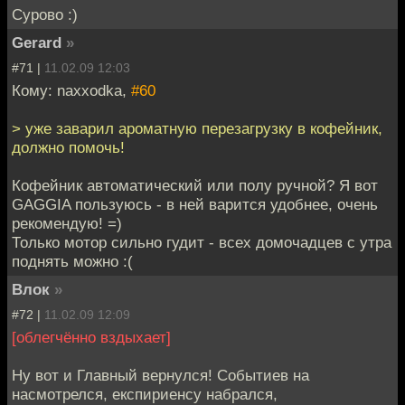
Сурово :)
Gerard
»
#71 |
11.02.09 12:03
Кому: naxxodka,
#60
> уже заварил ароматную перезагрузку в кофейник,
должно помочь!
Кофейник автоматический или полу ручной? Я вот
GAGGIA пользуюсь - в ней варится удобнее, очень
рекомендую! =)
Только мотор сильно гудит - всех домочадцев с утра
поднять можно :(
Влок
»
#72 |
11.02.09 12:09
[облегчённо вздыхает]
Ну вот и Главный вернулся! Событиев на
насмотрелся, експириенсу набрался,