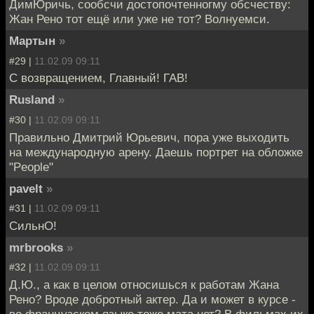
ДимЮричь, сообсчи достопочтенногму обсчеству:
Жан Рено тот ещё или уже не тот? Волнуемси.
Мартын
»
#29 |
11.02.09 09:11
С возвращением, Главный! ГАВ!
Rusland
»
#30 |
11.02.09 09:11
Правильно Дмитрий Юрьевич, пора уже выходить
на международную арену. Даешь портрет на обложке
"People"
pavelt
»
#31 |
11.02.09 09:11
СильнО!
mrbrooks
»
#32 |
11.02.09 09:11
Д.Ю., а как в целом относишься к работам Жана
Рено? Вроде добротный актер. Да и может в курсе -
во французском языке тоже мата нет? В фильмах их