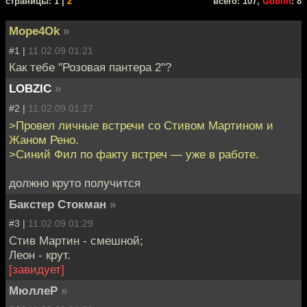
cтраницы: 1 |
2
всего: 107,
Goblin
: 8
Mope4Ok
»
#1 |
11.02.09 01:21
Как тебе "Розовая пантера 2"?
LOBZIC
»
#2 |
11.02.09 01:27
>Провел личные встречи со Стивом Мартином и
Жаном Рено.
>Синий Фил по факту встреч — уже в работе.
должно круто получится
Бакстер Стокман
»
#3 |
11.02.09 01:29
Стив Мартин - смешной;
Леон - крут.
[завидует]
МюллеР
»