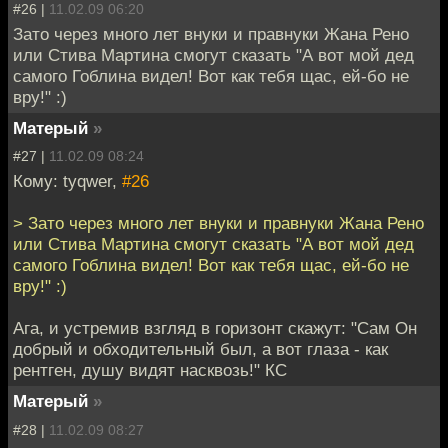
#26 |
11.02.09 06:20
Зато через много лет внуки и правнуки Жана Рено
или Стива Мартина смогут сказать "А вот мой дед
самого Гоблина видел! Вот как тебя щас, ей-бо не
вру!" :)
Матерый
»
#27 |
11.02.09 08:24
Кому: tyqwer,
#26
> Зато через много лет внуки и правнуки Жана Рено
или Стива Мартина смогут сказать "А вот мой дед
самого Гоблина видел! Вот как тебя щас, ей-бо не
вру!" :)
Ага, и устремив взгляд в горизонт скажут: "Сам Он
добрый и обходительный был, а вот глаза - как
рентген, душу видят насквозь!" КС
Матерый
»
#28 |
11.02.09 08:27