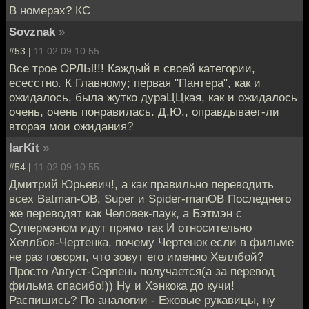
В номерах? КС
Sovznak
»
#53 |
11.02.09 10:55
Все трое ОРЛЫ!!! Каждый в своей категории,
есесстно. К Главному; первая "Пантера", как и
ожидалось, была жутко дураЦЦкая, как и ожидалось
очень, очень понравилась. Д.Ю., оправдывает-ли
вторая мои ожидания?
IarKit
»
#54 |
11.02.09 10:55
Дмитрий Юрьевич!, а как правильно переводить
всех Batman-ОВ, Super и Spider-manОВ Последнего
же переводят как Человек-паук, а Бэтмэн с
Супермэном идут прямо так И относительно
Хеллбоя-Чертенка, почему Чертенок если в фильме
не раз говорят, что зовут его именно Хеллбой?
Просто Август-Серпень получается(а за перевод
фильма спасибо!)) Ну и Хэнкока до кучи!
Распишись? По аналогии - Ежовые рукавицы, ну