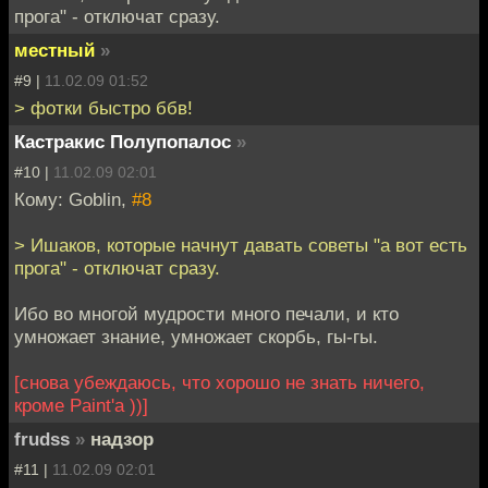
прога" - отключат сразу.
местный
»
#9 |
11.02.09 01:52
> фотки быстро ббв!
Кастракис Полупопалос
»
#10 |
11.02.09 02:01
Кому: Goblin,
#8
> Ишаков, которые начнут давать советы "а вот есть
прога" - отключат сразу.
Ибо во многой мудрости много печали, и кто
умножает знание, умножает скорбь, гы-гы.
[снова убеждаюсь, что хорошо не знать ничего,
кроме Paint'a ))]
frudss
»
надзор
#11 |
11.02.09 02:01