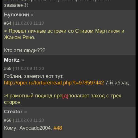
завален!!!
Булочкин
»
#64 |
11.02.09 11:19
> Провел личные встречи со Стивом Мартином и
Жаном Рено.
Кто эти люди???
Moritz
»
#65 |
11.02.09 11:20
Гоблин, заметил вот тут.
http://oper.ru/torture/read.php?t=978597442
7-й абзац
>Грамотный подход пре
[д]
полагает заход с трех
сторон
Creator
»
#66 |
11.02.09 11:20
Кому: Avocado2004,
#48