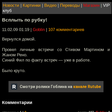
Новости
|
Картинки
|
Видео
|
Переводы
|
Магазин
|
VIP
клуб
Всплыть по рубку!
11.02.09 01:19
|
Goblin
|
107 комментариев
Вернулся домой.
Провел личные встречи со Стивом Мартином и
Жаном Рено.
Синий Фил по факту встреч — уже в работе.
Было круто.
Смотри ролики Гоблина на
канале Rutube
Комментарии