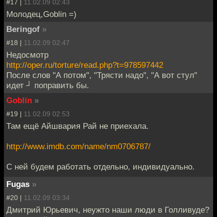
#17 |
11.02.09 02:43
Молодец,Goblin =)
Beringof
»
#18 |
11.02.09 02:47
Недосмотр
http://oper.ru/torture/read.php?t=978597442
После слов "А потом", "Трясти надо", "А вот стул"
идет ┘ поправить бы.
Goblin
»
#19 |
11.02.09 02:53
Там ещё Айшвария Рай не приехала.
http://www.imdb.com/name/nm0706787/
С ней будем работать отдельно, индивидуально.
Fugas
»
#20 |
11.02.09 03:34
Дмитрий Юрьевич, неужто наши люди в Голливуде?