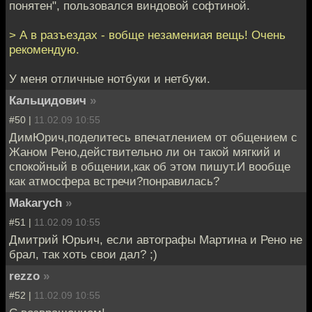
понятен", пользовался виндовой софтиной.
> А в разъездах - вобще незамениая вещь! Очень
рекомендую.
У меня отличные нотбуки и нетбуки.
Кальцидович
»
#50 |
11.02.09 10:55
ДимЮрич,поделитесь впечатлением от общением с
Жаном Рено,действительно ли он такой мягкий и
спокойный в общении,как об этом пишут.И вообще
как атмосфера встречи?понравилась?
Makarych
»
#51 |
11.02.09 10:55
Дмитрий Юрьич, если автографы Мартина и Рено не
брал, так хоть свои дал? ;)
rezzo
»
#52 |
11.02.09 10:55