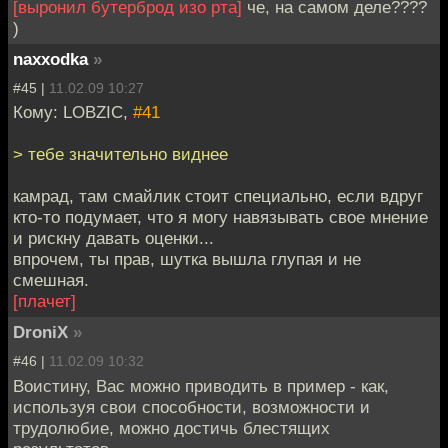
[выронил бутерброд изо рта]
че, на самом деле????
)
naxxodka
»
#45 |
11.02.09 10:27
Кому: LOBZIC,
#41
> тебе значительно виднее
камрад, там смайлик стоит специально, если вдруг
кто-то подумает, что я могу навязывать свое мнение
и рискну давать оценки...
впрочем, ты прав, шутка вышла глупая и не
смешная.
[плачет]
DroniX
»
#46 |
11.02.09 10:32
Воистину, Вас можно приводить в пример - как,
используя свои способности, возможности и
трудолюбие, можно достичь блестящих