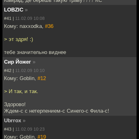
Камрад, де берёшь такую траву???? КС
LOBZIC
»
#41 |
11.02.09 10:08
Кому: naxxodka,
#36
> эт здря! :)
тебе значительно виднее
Сир Йожег
»
#42 |
11.02.09 10:10
Кому: Goblin,
#12
> И так, и так.
Здорово!
Ждем-с с нетерпением-с Синего-с Фила-с!
Ubrrox
»
#43 |
11.02.09 10:23
Кому: Goblin,
#19