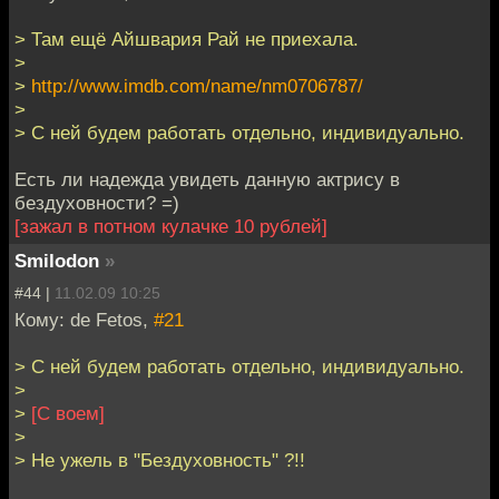
> Там ещё Айшвария Рай не приехала.
>
>
http://www.imdb.com/name/nm0706787/
>
> С ней будем работать отдельно, индивидуально.
Есть ли надежда увидеть данную актрису в
бездуховности? =)
[зажал в потном кулачке 10 рублей]
Smilodon
»
#44 |
11.02.09 10:25
Кому: de Fetos,
#21
> С ней будем работать отдельно, индивидуально.
>
>
[С воем]
>
> Не ужель в "Бездуховность" ?!!