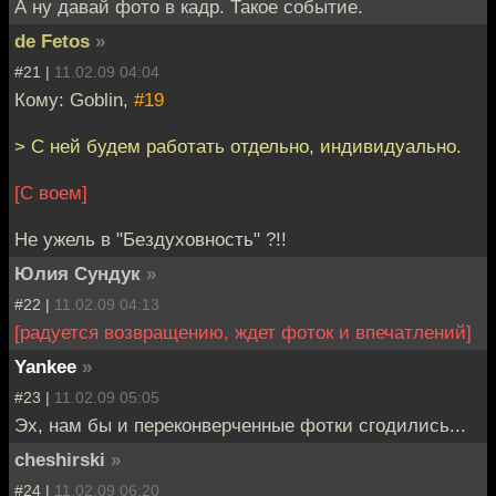
А ну давай фото в кадр. Такое событие.
de Fetos
»
#21 |
11.02.09 04:04
Кому: Goblin,
#19
> С ней будем работать отдельно, индивидуально.
[С воем]
Не ужель в "Бездуховность" ?!!
Юлия Сундук
»
#22 |
11.02.09 04:13
[радуется возвращению, ждет фоток и впечатлений]
Yankee
»
#23 |
11.02.09 05:05
Эх, нам бы и переконверченные фотки сгодились...
cheshirski
»
#24 |
11.02.09 06:20