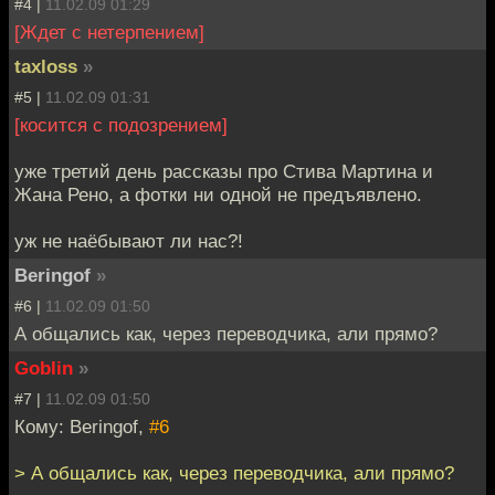
#4 |
11.02.09 01:29
[Ждет с нетерпением]
taxloss
»
#5 |
11.02.09 01:31
[косится с подозрением]
уже третий день рассказы про Стива Мартина и
Жана Рено, а фотки ни одной не предъявлено.
уж не наёбывают ли нас?!
Beringof
»
#6 |
11.02.09 01:50
А общались как, через переводчика, али прямо?
Goblin
»
#7 |
11.02.09 01:50
Кому: Beringof,
#6
> А общались как, через переводчика, али прямо?