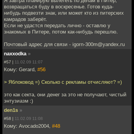
Я завтра планирую вылететь по делам в Питер,
возвращаться буду в воскресенье. Готов куда-
нибудь подвезти знак, или может кто из питерских
камрадов заберёт.
Если не удастся передать лично - оставлю у
знакомых в Питере, потом как-нибудь перешлю.
Почтовый адрес для связи - igorn-300m@yandex.ru
naxxodka
»
#57 |
11.02.09 11:07
Кому: Gerard,
#56
> Яблоковод =) Сколько с рекламы отчисляют? =)
это как секта, они денег за это не получают, чистый
энтузиазм :)
den1s
»
#58 |
11.02.09 11:08
Кому: Avocado2004,
#48