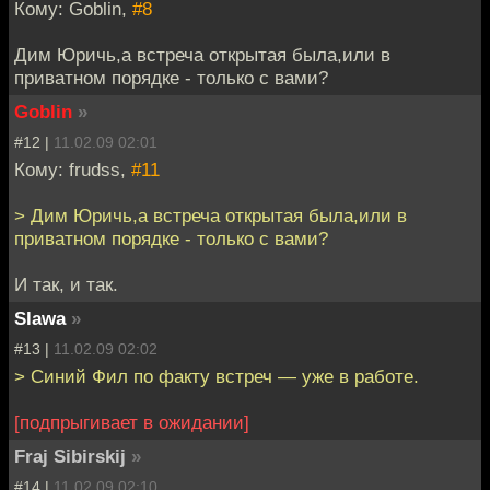
Кому: Goblin,
#8
Дим Юричь,а встреча открытая была,или в
приватном порядке - только с вами?
Goblin
»
#12 |
11.02.09 02:01
Кому: frudss,
#11
> Дим Юричь,а встреча открытая была,или в
приватном порядке - только с вами?
И так, и так.
Slawa
»
#13 |
11.02.09 02:02
> Синий Фил по факту встреч — уже в работе.
[подпрыгивает в ожидании]
Fraj Sibirskij
»
#14 |
11.02.09 02:10