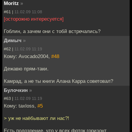
Moritz
»
#61 |
11.02.09 11:08
[осторожно интересуется]
Гоблин, а зачем они с тобй встречались?
Димыч
»
#62 |
11.02.09 11:19
Кому: Avocado2004,
#48
Дежавю прям-таки.
Камрад, а не ты книги Алана Карра советовал?
Булочкин
»
#63 |
11.02.09 11:19
Кому: taxloss,
#5
> уж не наёбывают ли нас?!
Есть подозрение, что у всех фоток горизонт