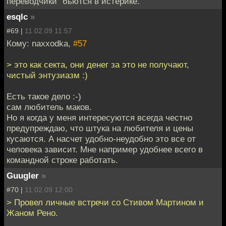
переводчики" бьются в истерике.
esqlc
»
#69 |
11.02.09 11:57
Кому: naxxodka,
#57
> это как секта, они денег за это не получают,
чистый энтузиазм :)
Есть такое дело :-)
сам любитель маков.
Но я когда у меня интересуются всегда честно
предупреждаю, что штука на любителя и цены
кусаются. А насчет удобно-неудобно это все от
человека зависит. Мне например удобнее всего в
командной строке работать.
Guugler
»
#70 |
11.02.09 12:00
> Провел личные встречи со Стивом Мартином и
Жаном Рено.