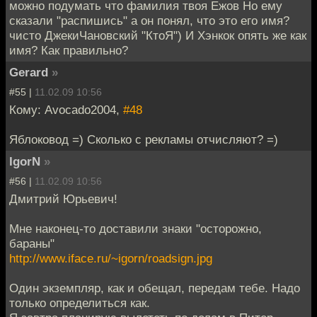
можно подумать что фамилия твоя Ежов Но ему
сказали "распишись" а он понял, что это его имя?
чисто ДжекиЧановский "КтоЯ") И Хэнкок опять же как
имя? Как правильно?
Gerard
»
#55 |
11.02.09 10:56
Кому: Avocado2004,
#48
Яблоковод =) Сколько с рекламы отчисляют? =)
IgorN
»
#56 |
11.02.09 10:56
Дмитрий Юрьевич!
Мне наконец-то доставили знаки "осторожно,
бараны"
http://www.iface.ru/~igorn/roadsign.jpg
Один экземпляр, как и обещал, передам тебе. Надо
только определиться как.