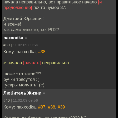
начала неправильно, вот правильное начало
[и
продолжение]
почта нумер 37:
Дмитрий Юрьевич!
и всеже!
как само кино-то, т.е. РП2?
naxxodka
»
#39 |
11.02.09 09:54
Кому: naxxodka,
#38
> начала
[началъ]
неправильно
шоже это такое?!?
ручки трясутся :(
гусары молчать! (с)
Любитель Жизни
»
#40 |
11.02.09 09:56
Кому: naxxodka,
#37
,
#38
,
#39