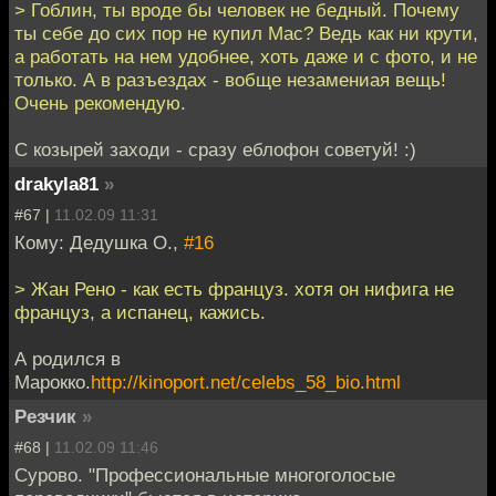
> Гоблин, ты вроде бы человек не бедный. Почему
ты себе до сих пор не купил Mac? Ведь как ни крути,
а работать на нем удобнее, хоть даже и с фото, и не
только. А в разъездах - вобще незамениая вещь!
Очень рекомендую.
С козырей заходи - сразу еблофон советуй! :)
drakyla81
»
#67 |
11.02.09 11:31
Кому: Дедушка О.,
#16
> Жан Рено - как есть француз. хотя он нифига не
француз, а испанец, кажись.
А родился в
Марокко.
http://kinoport.net/celebs_58_bio.html
Резчик
»
#68 |
11.02.09 11:46
Сурово. "Профессиональные многоголосые