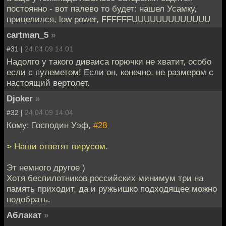
постоянно - вот палево то будет: нашел Усамку,
прицелился, low power, FFFFFFUUUUUUUUUUUUU
cartman_5
»
#31 |
24.04.09 14:01
Надолго у такого диваиса горючки не хватит, особо
если с пулеметом! Если он, конечно, не размером с
настоящий вертолет.
Djoker
»
#32 |
24.04.09 14:04
Кому: Господин Уэф,
#28
> Наши ответят вирусом.
Эт немного другое )
Хотя беспилотников российских минимум три на
память приходит, да и ружьишко подходящее можно
подобрать.
Аблакат
»