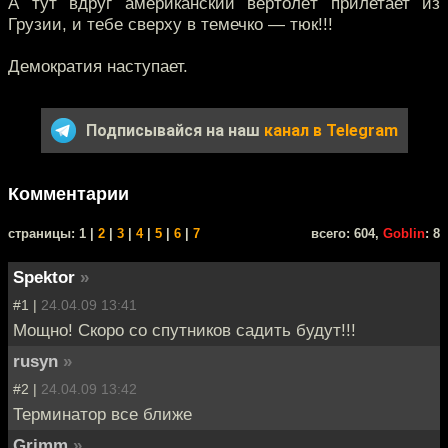
А тут вдруг американский вертолёт прилетает из
Грузии, и тебе сверху в темечко — тюк!!!
Демократия наступает.
Подписывайся на наш
канал в Telegram
Комментарии
cтраницы: 1 |
2
|
3
|
4
|
5
|
6
|
7
всего: 604,
Goblin
: 8
Spektor
»
#1 |
24.04.09 13:41
Мощно! Скоро со спутников садить будут!!!
rusyn
»
#2 |
24.04.09 13:42
Терминатор все ближе
Grimm
»