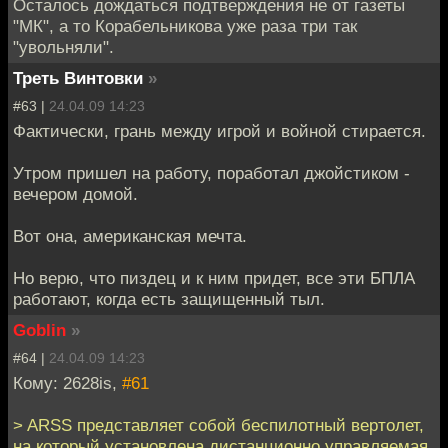
Осталось дождаться подтверждения не от газеты
"МК", а то Корабельникова уже раза три так
"увольняли".
Треть Винтовки
»
#63 |
24.04.09 14:23
Фактически, грань между игрой и войной стирается.
Утром пришел на работу, поработал джойстиком -
вечером домой.
Вот она, американская мечта.
Но верю, что пиздец и к ним придет, все эти БПЛА
работают, когда есть защищенный тыл.
Goblin
»
#64 |
24.04.09 14:23
Кому: 2628is,
#61
> ARSS представляет собой беспилотный вертолет,
на который установлена дистанционно управляемая