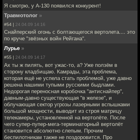
Я смотрю, у A-130 появился конкурент!
Травмотолог
»
#54 |
24.04.09 14:16
Снайперский огонь с болтающегося вертолета.... это
по круче "звёзных войн Рейгана".
Лурье
»
#55 |
24.04.09 14:17
Ах ты ж пилять, вот ужас-то, а? Уже ползём в
сторону кладбищаю. Камрады, эта проблема,
которая ещё не успела стать проблемой, уже давно
решена нашими тупыми русскими быдлами.
Недорогая переносная коробочка "антиснайпер",
давным-давно существующая "в железе", и
облучающая сектор угрозы лазерными вспышками
большой мощности, выводит из строя матрицу
телекамеры, установленной на вертолёте. После
чего супер-пупер-мега-терминаторный вертолёт
становится абсолютно слепым. Прочим
беспилотникам также не поздоровится. Про