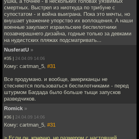
ушка, а точнее - в нескольких головах уязвимых
смертных. Выстрел из ниоткуда по трибуне с
супостатом - и война выиграна. Пока это мечты, но
внушает уважение упорство их воплощения. А наши
военные закупают израильские беспилотники
позавчерашнего дизайна, годные только за девками
на нудистских пляжах подсматривать...
NusferatU
»
#35 |
24.04.09 14:06
Кому: cartman_5,
#31
Все продумано. и вообще, американцы не
стесняются пользоваться беспилотниками - перед
штурмом Багдада было больше тыщи запусков
разведчиков.
Romick
»
#36 |
24.04.09 14:06
Кому: cartman_5,
#31
> Если он, конечно, не размером с настоящий