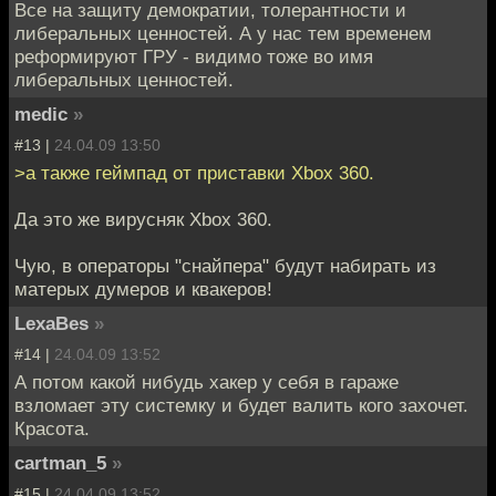
Все на защиту демократии, толерантности и
либеральных ценностей. А у нас тем временем
реформируют ГРУ - видимо тоже во имя
либеральных ценностей.
medic
»
#13 |
24.04.09 13:50
>а также геймпад от приставки Xbox 360.
Да это же вирусняк Xbox 360.
Чую, в операторы "снайпера" будут набирать из
матерых думеров и квакеров!
LexaBes
»
#14 |
24.04.09 13:52
А потом какой нибудь хакер у себя в гараже
взломает эту системку и будет валить кого захочет.
Красота.
cartman_5
»
#15 |
24.04.09 13:52