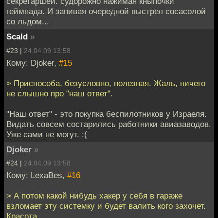
секретаршей. судорожно нажимая кныпочки
геймпада. И запивая очередной выстрел сосасолой
со льдом...
Scald
»
#23 |
24.04.09 13:58
Кому: Djoker,
#15
> Приспособа, безусловно, полезная. Жаль, ничего
не слышно про "наш ответ".
"Наш ответ" - это покупка беспилотников у Израеля.
Видать совсем состарились работники авиазаводов.
Уже сами не могут. :(
Djoker
»
#24 |
24.04.09 13:58
Кому: LexaBes,
#16
> А потом какой нибудь хакер у себя в гараже
взломает эту системку и будет валить кого захочет.
Красота.