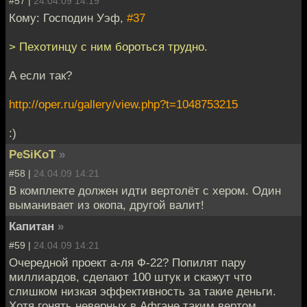
#57 |
24.04.09 14:19
Кому: Господин Уэф,
#37
> Пехотинцу с ним бороться трудно.
А если так?
http://oper.ru/gallery/view.php?t=1048753215
:)
PeSiKoT
»
#58 |
24.04.09 14:21
В комплекте должен идти вертолёт с хером. Один
выманивает из окопа, другой валит!
Капитан
»
#59 |
24.04.09 14:21
Очередной проект а-ля Ф-22? Попилят пару
миллиардов, сделают 100 штук и скажут что
слишком низкая эффективность за такие деньги.
Хотя гонять неверных в Афгане таким вертом