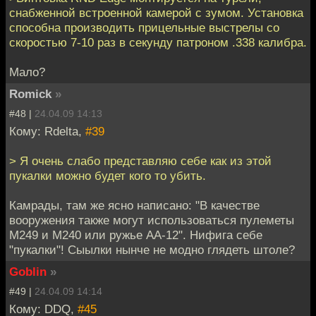
снабженной встроенной камерой с зумом. Установка
способна производить прицельные выстрелы со
скоростью 7-10 раз в секунду патроном .338 калибра.
Мало?
Romick
»
#48 |
24.04.09 14:13
Кому: Rdelta,
#39
> Я очень слабо представляю себе как из этой
пукалки можно будет кого то убить.
Камрады, там же ясно написано: "В качестве
вооружения также могут использоваться пулеметы
M249 и M240 или ружье AA-12". Нифига себе
"пукалки"! Сыылки нынче не модно глядеть штоле?
Goblin
»
#49 |
24.04.09 14:14
Кому: DDQ,
#45