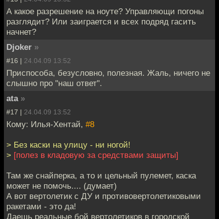
А какое разрешение на ноуте? Управляющи погоны
разглядит? Или заиграется и всех подряд гасить
начнет?
Djoker
»
#16 |
24.04.09 13:52
Приспособа, безусловно, полезная. Жаль, ничего не
слышно про "наш ответ".
ata
»
#17 |
24.04.09 13:52
Кому: Илья-Хентай,
#8
> Без каски на улицу - ни ногой!
>
[полез в кладовую за средствами защиты]
Там же снайперка, а то и цельный пулемет, каска
может не помочь.... (думает)
А вот вертолетик с ДУ и противовертолетиковыми
ракетами - это да!
Даешь реальные бой вертолетиков в городской