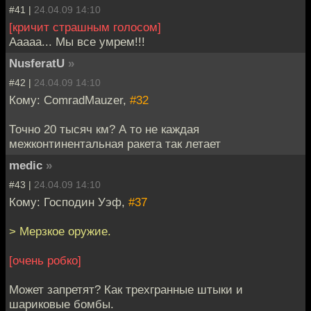
#41 |
24.04.09 14:10
[кричит страшным голосом]
Ааааа... Мы все умрем!!!
NusferatU
»
#42 |
24.04.09 14:10
Кому: ComradMauzer,
#32
Точно 20 тысяч км? А то не каждая
межконтинентальная ракета так летает
medic
»
#43 |
24.04.09 14:10
Кому: Господин Уэф,
#37
> Мерзкое оружие.
[очень робко]
Может запретят? Как трехгранные штыки и
шариковые бомбы.