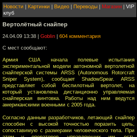
Новости
|
Картинки
|
Видео
|
Переводы
|
Магазин
|
VIP
клуб
Вертолётный снайпер
24.04.09 13:38
|
Goblin
|
604 комментария
С мест сообщают:
Армия США начала полевые испытания
экспериментальной модели автономной вертолетной
снайперской системы ARSS (Autonomous Rotorcraft
Sniper System), сообщает ShadowSpear. ARSS
представляет собой беспилотный вертолет, на
который установлена дистанционно управляемая
снайперская винтовка. Работы над ним ведутся
американскими военными с 2005 года.
Согласно данным разработчиков, летающий снайпер
способен с высокой точностью поразить цель,
сопоставимую с размерами человеческого тела. При
этом у операторов, управляющих им, есть