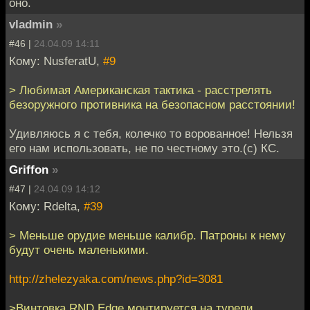
оно.
vladmin
»
#46 |
24.04.09 14:11
Кому: NusferatU,
#9
> Любимая Американская тактика - расстрелять
безоружного противника на безопасном расстоянии!
Удивляюсь я с тебя, колечко то ворованное! Нельзя
его нам использовать, не по честному это.(с) КС.
Griffon
»
#47 |
24.04.09 14:12
Кому: Rdelta,
#39
> Меньше орудие меньше калибр. Патроны к нему
будут очень маленькими.
http://zhelezyaka.com/news.php?id=3081
>Винтовка RND Edge монтируется на турели,