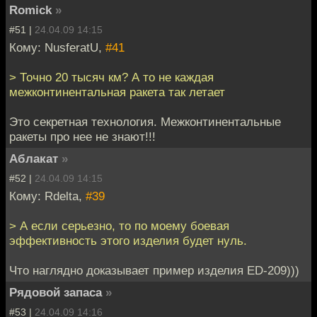
Romick
»
#51 |
24.04.09 14:15
Кому: NusferatU,
#41
> Точно 20 тысяч км? А то не каждая
межконтинентальная ракета так летает
Это секретная технология. Межконтинентальные
ракеты про нее не знают!!!
Аблакат
»
#52 |
24.04.09 14:15
Кому: Rdelta,
#39
> А если серьезно, то по моему боевая
эффективность этого изделия будет нуль.
Что наглядно доказывает пример изделия ED-209)))
Рядовой запаса
»
#53 |
24.04.09 14:16