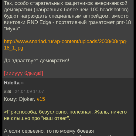
Так, особо старательных защитников американской
демократии (набравших более чем 100 headshot'ов)
будют награждать специальным апгрейдом, вместо
винтовки RND Edge - портативный гранатомет рпг-18
"Муха"
http://www.snariad.ru/wp-content/uploads/2008/08/rpg-
18_1.jpg
Да здраствует демократия!
[иииууу бдыдж!]
Rdelta
»
#39 |
24.04.09 14:07
Кому: Djoker,
#15
>Приспособа, безусловно, полезная. Жаль, ничего
не слышно про "наш ответ".
А если серьезно, то по моему боевая