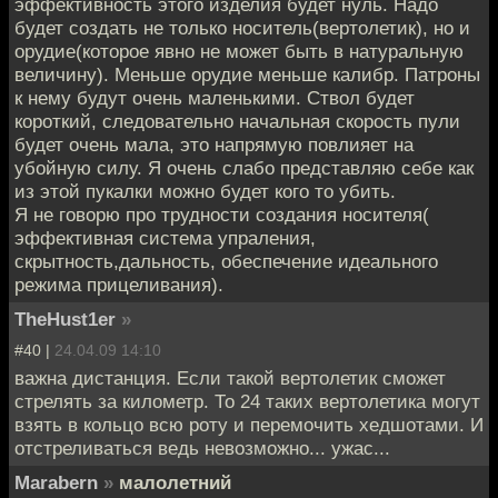
эффективность этого изделия будет нуль. Надо
будет создать не только носитель(вертолетик), но и
орудие(которое явно не может быть в натуральную
величину). Меньше орудие меньше калибр. Патроны
к нему будут очень маленькими. Ствол будет
короткий, следовательно начальная скорость пули
будет очень мала, это напрямую повлияет на
убойную силу. Я очень слабо представляю себе как
из этой пукалки можно будет кого то убить.
Я не говорю про трудности создания носителя(
эффективная система упраления,
скрытность,дальность, обеспечение идеального
режима прицеливания).
TheHust1er
»
#40 |
24.04.09 14:10
важна дистанция. Если такой вертолетик сможет
стрелять за километр. То 24 таких вертолетика могут
взять в кольцо всю роту и перемочить хедшотами. И
отстреливаться ведь невозможно... ужас...
Marabern
»
малолетний