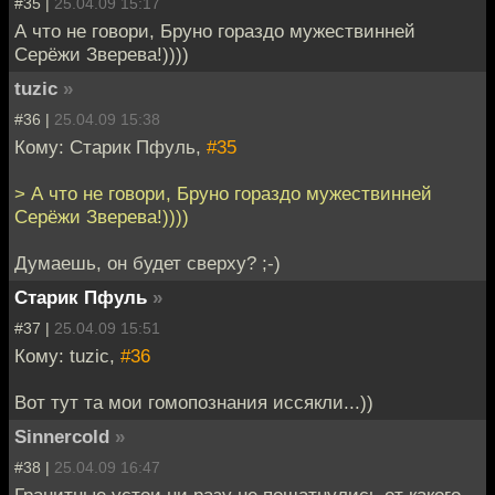
#35 |
25.04.09 15:17
А что не говори, Бруно гораздо мужествинней
Серёжи Зверева!))))
tuzic
»
#36 |
25.04.09 15:38
Кому: Старик Пфуль,
#35
> А что не говори, Бруно гораздо мужествинней
Серёжи Зверева!))))
Думаешь, он будет сверху? ;-)
Старик Пфуль
»
#37 |
25.04.09 15:51
Кому: tuzic,
#36
Вот тут та мои гомопознания иссякли...))
Sinnercold
»
#38 |
25.04.09 16:47
Гранитные устои ни разу не пошатнулись от какого-