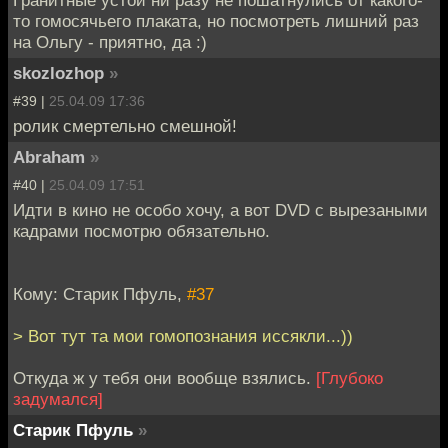
то гомосячьего плаката, но посмотреть лишний раз
на Ольгу - приятно, да :)
skozlozhop
»
#39 |
25.04.09 17:36
ролик смертельно смешной!
Abraham
»
#40 |
25.04.09 17:51
Идти в кино не особо хочу, а вот DVD с вырезаными
кадрами посмотрю обязательно.
Кому: Старик Пфуль,
#37
> Вот тут та мои гомопознания иссякли...))
Откуда ж у тебя они вообще взялись.
[Глубоко
задумался]
Старик Пфуль
»