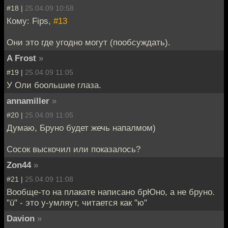
#18 |
25.04.09 10:58
Кому: Fips,
#13
Они это где угодно могут (пообсуждать).
A Frost
»
#19 |
25.04.09 11:05
У Оли боольшие глаза.
annamiller
»
#20 |
25.04.09 11:05
Думаю, Бруно будет жечь напалмом)
Сосок выскочил или показалось?
Zon44
»
#21 |
25.04.09 11:08
Вообще-то на плакате написано брЮно, а не бруно.
"ü" - это у-умляут, читается как "ю"
Davion
»