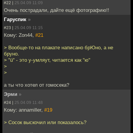
#22 |
25.04.09 11:09
Очень пострадали, дайте ещё фотографию!!
Гаруспик
»
#23 |
25.04.09 11:15
Кому: Zon44,
#21
> Вообще-то на плакате написано брЮно, а не
бруно.
> "ü" - это у-умляут, читается как "ю"
>
>
а ты что хотел от гомосека?
Эрми
»
#24 |
25.04.09 11:48
Кому: annamiller,
#19
> Сосок выскочил или показалось?