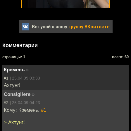
Вступай в нашу
группу ВКонтакте
Комментарии
cтраницы: 1
всего: 60
Кремень
»
#1 |
25.04.09 03:33
Ахтунг!
Consigliere
»
#2 |
25.04.09 04:23
Кому: Кремень,
#1
> Ахтунг!