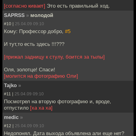
[согласно кивает]
Это есть правильный ход.
SAPRSS
»
молодой
#10 |
25.04.09 09:10
Кому: Профессор добро,
#5
И тут,то есть здесь !!!???
[прижал задницу к стулу, боится за тылы]
Оля, золотце! Спаси!
[молится на фотографию Оли]
Tajko
»
#11 |
25.04.09 09:10
Посмотрел на вторую фотографию и, вроде,
отпустило
[ха ха ха]
medic
»
#12 |
25.04.09 09:10
Недопонял. Дата выхода объявлена али еще нет?