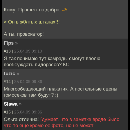
Кому: Профессор добро,
#5
> Он в ж0лтых штанах!!!
А ты, провокатор!
Fips
»
#13 |
25.04.09 09:10
Я так понимаю тут камрады смогут вволю
пообсуждать пидорасов? КС
tuzic
»
#14 |
25.04.09 09:36
Многообещающий плакатик. А постельные сцены
гомосеков там будут? :)
Slawa
»
#15 |
25.04.09 09:36
Ольга отлична!
[думает, что в заметке вроде было
что-то еще кроме ее фото, но не может