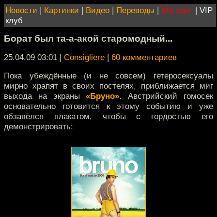
Новости
|
Картинки
|
Видео
|
Переводы
|
Магазин
|
VIP
клуб
Борат был та-а-акой старомодный...
25.04.09 03:01
|
Consigliere
|
60 комментариев
Пока убеждённые (и не совсем) гетеросексуалы
мирно храпят в своих постелях, приближается миг
выхода на экраны
«Бруно»
. Австрийский гомосек
основательно готовится к этому событию и уже
обзавёлся плакатом, чтобы с гордостью его
демонстрировать: