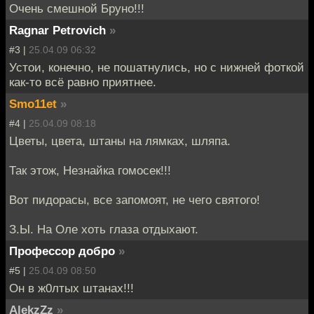
Очень смешной Бруно!!!
Ragnar Petrovich
»
#3 |
25.04.09 06:32
Устои, конечно, не пошатнулись, но с нижней фоткой
как-то всё равно приятнее.
Smo11et
»
#4 |
25.04.09 08:18
Цветы, цвета, штаны на лямках, шляпа.
Так этож, Незнайка гомосек!!!
Вот пидорасы, все запомоят, не чего святого!
З.Ы. На Оле хоть глаза отдыхают.
Профессор добро
»
#5 |
25.04.09 08:50
Он в ж0лтых штанах!!!
AlekzZz
»