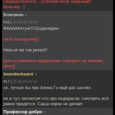
сосредоточится... усилием воли закрывает
браузер...]
Блюзмен
»
#16 |
25.04.09 10:03
ААААААхтунг!!!11одинодин
[пьёт валерьянку]
Нельзя же так резко!!!
[для успокоения продолжает смотреть на нижнее
фото]
boondocksaint
»
#17 |
25.04.09 10:13
эх, лучше бы про Алика Гэ ещё раз заснял.
но и тут, несмотря что про пидорасов, смотреть всё
равно придётся. Саша херни не делает.
Профессор добро
»