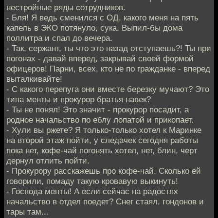
нестройные ряды сотрудников.
- Бля! Я ведь сменился с ОД, какого меня на пять
капель в ЭКО потянуло, сука. Выпил-бы дома
поллитра и спал до вечера.
- Так, сержант, ты что это назад отступаешь?! Ты при
погонах - давай вперед, закрывай своей формой
офицеров! Парни, всех, кто не по гражданке - вперед
выталкивайте!
- С какого перепуга они вместе березку мучают? Это
типа менты и прокурор братья навек?
- Ты не понял! Это значит - прокурор посадит, а
родное начальство по еблу лопатой и прикопает.
- Хули вы ржете? Я только-только хотел к Маринке
на второй этаж пойти, у следачек сегодня работы
пока нет, кофе-чай погонять хотел, нет, блин, черт
дернул отлить пойти.
- Прокурору расскажешь про кофе-чай. Сколько ей
говорили, помаду такую кровавую выкинуть!
- Господа менты! А если сейчас на радостях
начальство в отдел поедет? Снег стаял, гондонов и
тары там...