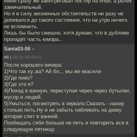
Меня сразу же заинтриговал постер на imdb, а ролик
замечательный.
Но я в силу жизненных обстоятельств ни разу не
допивался до такого состояния, что на утро ничего
не вспомнить.
Лишь бы было смешно, хотя думаю, что в дубляже
пропадёт часть юмора...
Sania03-06
»
#8 |
08.05.09 04:02
После хорошего вечера:
1)Что так ху..ва? Ай бл.., мы же квасили
2)Где пиво?
3)Где это я?
4)Поход в ванную, переступая через через бутылки,
мусор и людей.
5)Умыться, посмотреть в зеркало.Сказать - нахер
столько пить.Ну и не забыть наблевать на девку
которая спит в ванной.
Пообещать себе больше не пить и повторить все в
следующую пятницу.