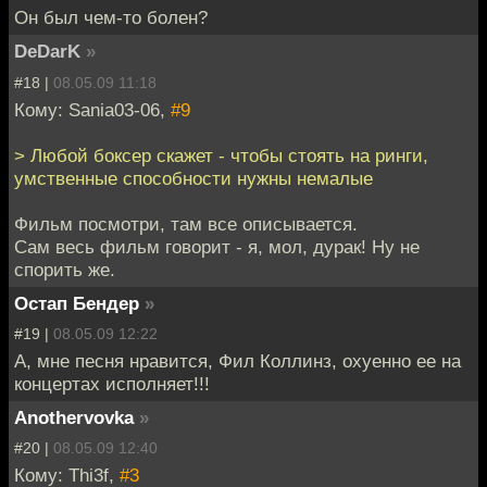
Он был чем-то болен?
DeDarK
»
#18 |
08.05.09 11:18
Кому: Sania03-06,
#9
> Любой боксер скажет - чтобы стоять на ринги,
умственные способности нужны немалые
Фильм посмотри, там все описывается.
Сам весь фильм говорит - я, мол, дурак! Ну не
спорить же.
Остап Бендер
»
#19 |
08.05.09 12:22
А, мне песня нравится, Фил Коллинз, охуенно ее на
концертах исполняет!!!
Anothervovka
»
#20 |
08.05.09 12:40
Кому: Thi3f,
#3