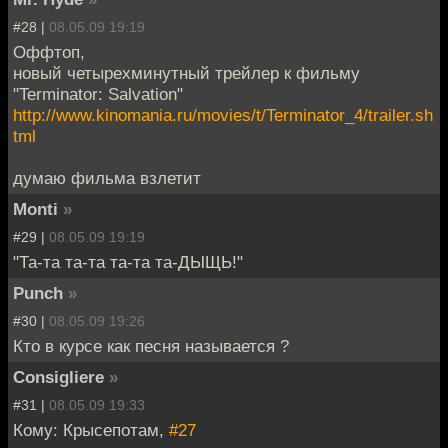
#28 |
08.05.09 19:19
Оффтоп,
новый четырехминутный трейлер к фильму
"Terminator: Salvation"
http://www.kinomania.ru/movies/t/Terminator_4/trailer.sh
tml
думаю фильма взлетит
Monti
»
#29 |
08.05.09 19:19
"Та-та та-та та-та та-ДЫЩЬ!"
Punch
»
#30 |
08.05.09 19:26
Кто в курсе как песня называется ?
Consigliere
»
#31 |
08.05.09 19:33
Кому: Крысепотам,
#27