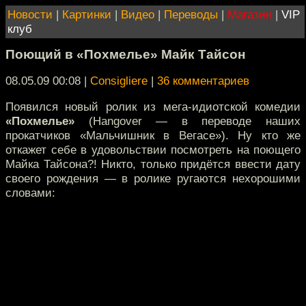
Новости
|
Картинки
|
Видео
|
Переводы
|
Магазин
|
VIP
клуб
Поющий в «Похмелье» Майк Тайсон
08.05.09 00:08
|
Consigliere
|
36 комментариев
Появился новый ролик из мега-идиотской комедии
«Похмелье»
(Hangover — в переводе наших
прокатчиков «Мальчишник в Вегасе»). Ну кто же
откажет себе в удовольствии посмотреть на поющего
Майка Тайсона?! Никто, только придётся ввести дату
своего рождения — в ролике ругаются нехорошими
словами: