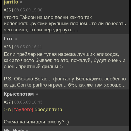
jarrito
»
#25 |
08.05.09 15:30
что-то Тайсон начало песни как-то так
исполняет...руками крупным планом...то ли почесать
чего хочет, то ли передернуть....
Lrrr
»
#26 |
08.05.09 16:11
Если трейлер не тупая нарезка лучших эпизодов,
как это часто бывает, то это, пожалуй, будет очень и
очень приятный фильм :)
P.S. Обожаю Вегас... фонтан у Белладжио, особенно
когда Con te partiro играет... б*я, как же там хорошо...
Крысепотам
»
#27 |
08.05.09 16:43
> в
[таулете]
бродит тигр
Опечатка или для юмору? :)
Mr. Hyde
»