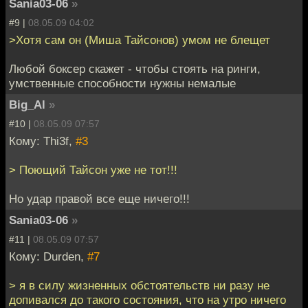
Sania03-06
»
#9 |
08.05.09 04:02
>Хотя сам он (Миша Тайсонов) умом не блещет
Любой боксер скажет - чтобы стоять на ринги,
умственные способности нужны немалые
Big_Al
»
#10 |
08.05.09 07:57
Кому: Thi3f,
#3
> Поющий Тайсон уже не тот!!!
Но удар правой все еще ничего!!!
Sania03-06
»
#11 |
08.05.09 07:57
Кому: Durden,
#7
> я в силу жизненных обстоятельств ни разу не
допивался до такого состояния, что на утро ничего