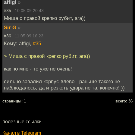
affigi
»
#35 |
10.05.09 20:43
Миша с правой крепко рубит, ага))
Sir G
»
#36 |
11.05.09 16:23
Кому: affigi,
#35
> Миша с правой крепко рубит, ага))
как по мне - то уже не очень!
сильно завалил корпус влево - раньше такого не
наблюдалось, да и резксть удара не та, конечно! ))
cтраницы: 1
всего: 36
полезные ссылки
Канал в Telegram