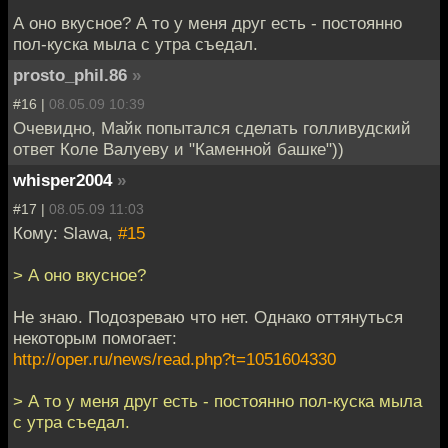
А оно вкусное? А то у меня друг есть - постоянно
пол-куска мыла с утра съедал.
prosto_phil.86
»
#16 |
08.05.09 10:39
Очевидно, Майк попытался сделать голливудский
ответ Коле Валуеву и "Каменной башке"))
whisper2004
»
#17 |
08.05.09 11:03
Кому: Slawa,
#15
> А оно вкусное?
Не знаю. Подозреваю что нет. Однако оттянуться
некоторым помогает:
http://oper.ru/news/read.php?t=1051604330
> А то у меня друг есть - постоянно пол-куска мыла
с утра съедал.