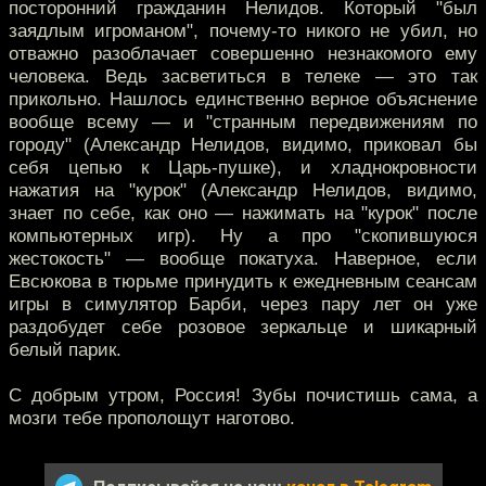
посторонний гражданин Нелидов. Который "был
заядлым игроманом", почему-то никого не убил, но
отважно разоблачает совершенно незнакомого ему
человека. Ведь засветиться в телеке — это так
прикольно. Нашлось единственно верное объяснение
вообще всему — и "странным передвижениям по
городу" (Александр Нелидов, видимо, приковал бы
себя цепью к Царь-пушке), и хладнокровности
нажатия на "курок" (Александр Нелидов, видимо,
знает по себе, как оно — нажимать на "курок" после
компьютерных игр). Ну а про "скопившуюся
жестокость" — вообще покатуха. Наверное, если
Евсюкова в тюрьме принудить к ежедневным сеансам
игры в симулятор Барби, через пару лет он уже
раздобудет себе розовое зеркальце и шикарный
белый парик.
С добрым утром, Россия! Зубы почистишь сама, а
мозги тебе прополощут наготово.