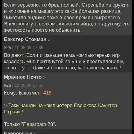
Если серьезно, то бред полный. Cтрельба из оружия
и кликанье на мышку это какбэ большая разница.
Чикотило видимо тоже в свое время наигрался в
Электронику с волком ловящим яйца, по другому его
жестокость просто не обьяснить.
Бакстер Стокман
»
#25 |
10.05.09 17:35
Во дают! Если и раньше тема компьютерных игр
казалась мне притянутой за уши к преступлениям,
то вот тут... Даже и непонятно, как такое назвать!!
Мрачное Нечто
»
#26 |
10.05.09 17:53
Кому: Блюзмен,
#18
> Таки нашли на компьютере Евсюкова Каунтер-
Страйк?
Только "Параграф 78".
Keeponrage
»