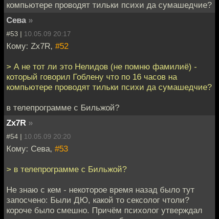
компьютере проводят тильки психи да сумашедчие?
Сева
»
#53 |
10.05.09 20:17
Кому: Zx7R,
#52
> А не тот ли это Нелидов (не помню фамилиё) -
который говорил Гоблену что по 16 часов на
компьютере проводят тильки психи да сумашедчие?
в телепрограмме с Бильжой?
Zx7R
»
#54 |
10.05.09 20:20
Кому: Сева,
#53
> в телепрограмме с Бильжой?
Не знаю с кем - некоторое время назад было тут
запосчено: Были ДЮ, какой то сексолог чтоли?
короче было смешно. Причём психолог утверждал