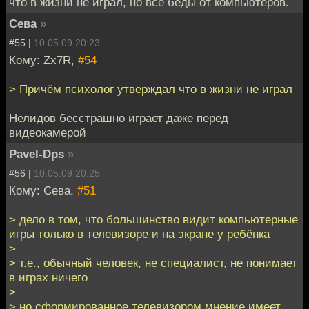
что в жизни не играл, но все беды от компьютеров.
Сева
»
#55 |
10.05.09 20:23
Кому: Zx7R,
#54
> Причём психолог утверждал что в жизни не играл
Нелидов бесстрашно играет даже перед
видеокамерой
Pavel-Dps
»
#56 |
10.05.09 20:25
Кому: Сева,
#51
> дело в том, что большинство видит компьютерные
игры только в телевизоре и на экране у ребёнка
>
> т.е., обычный человек, не специалист, не понимает
в играх ничего
>
> но сформированное телевизором мнение имеет