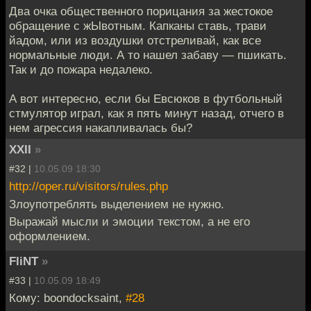
Два очка общественного порицания за жестокое
обращение с жЫвотным. Капканы ставь, трави
йадом, или из воздушки отстреливай, как все
нормальные люди. А то нашел забаву — пшикать.
Так и до пожара недалеко.
А вот интересно, если бы Евсюков в футбольный
стмулятор играл, как я пять минут назад, отчего в
нем агрессия накапливалась бы?
XXII
»
#32 |
10.05.09 18:30
http://oper.ru/visitors/rules.php
Злоупотреблять выделением не нужно.
Выражай мысли и эмоции текстом, а не его
оформлением.
FliNT
»
#33 |
10.05.09 18:49
Кому: boondocksaint,
#28