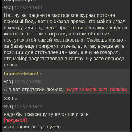
#27 |
10.05.09 18:01
Нет, ну вы зацените мастерские журналистские
приемы! Ведь вот не сказал прямо, что майор играл
в контру или еще чего, просто связал накопившуюся
жестокость с комп. играми, а потом объяснил
поступок этой самой жестокостью. Скажешь прямо -
за базар еще припрягут отвечать, а так, всегда есть
позиции для отступления - мол, а я и не говорил,
что майор задротствовал в контру. Ну зато свобода
слова!
boondocksaint
»
#28 |
10.05.09 18:06
А я вот стратегии люблю!
[идёт завоёвывать всякое]
XXII
»
#29 |
10.05.09 18:18
надо бы товарищу тупичок почитать
[подумал]
хотя нафиг он тут нужен..