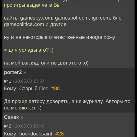
про игры выделяете Вы
сайты gamespy.com, gamespot.com, ign.com, блог
gamepolitics.com и другие
ну и на некоторые отечественные иногда хожу
> для услады эго? :)
на мой взгляд, они не для этого :о)
porter2
»
#41 |
10.05.09 19:33
Кому: Старый Пес,
#38
Да проще автору доверять, а не журналу. Авторы-то
не меняются :-)
Санек
»
#42 |
10.05.09 19:40
Кому: boondocksaint,
#28