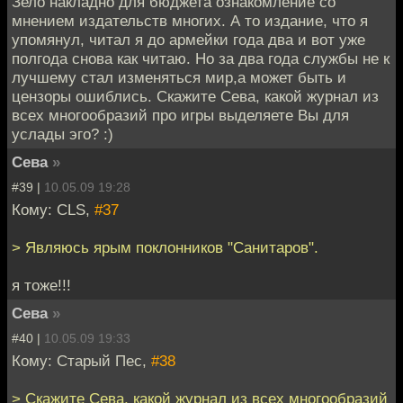
Зело накладно для бюджета ознакомление со
мнением издательств многих. А то издание, что я
упомянул, читал я до армейки года два и вот уже
полгода снова как читаю. Но за два года службы не к
лучшему стал изменяться мир,а может быть и
цензоры ошиблись. Скажите Сева, какой журнал из
всех многообразий про игры выделяете Вы для
услады эго? :)
Сева
»
#39 |
10.05.09 19:28
Кому: CLS,
#37
> Являюсь ярым поклонников "Санитаров".
я тоже!!!
Сева
»
#40 |
10.05.09 19:33
Кому: Старый Пес,
#38
> Скажите Сева, какой журнал из всех многообразий