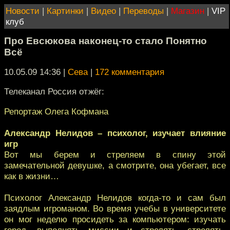
Новости
|
Картинки
|
Видео
|
Переводы
|
Магазин
|
VIP
клуб
Про Евсюкова наконец-то стало Понятно
Всё
10.05.09 14:36
|
Сева
|
172 комментария
Телеканал Россия отжёг:
Репортаж Олега Кофмана
Александр Нелидов – психолог, изучает влияние
игр
Вот мы берем и стреляем в спину этой
замечательной девушке, а смотрите, она убегает, все
как в жизни…
Психолог Александр Нелидов когда-то и сам был
заядлым игроманом. Во время учебы в университете
он мог неделю просидеть за компьютером: изучать
город, выполнять миссии и стрелять, стрелять,