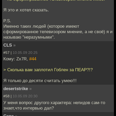
Я это и хотел сказать.
P.S.
Именно таких людей (которое имеют
сформированное телевизором мнение, а не своё) я и
называю "неразумными".
CLS
»
#57 |
10.05.09 20:25
Кому: Zx7R,
#44
> Сколька вам заплотил Гоблен за ПЕАР?!?
Я только до десяти считать умею!!!
desertstrike
»
#58 |
10.05.09 20:30
У меня вопрос другого характера: нелидов сам-то
знает,что интервью дал?
Сева
»