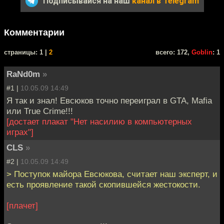
Подписывайся на наш
канал в Telegram
Комментарии
cтраницы: 1 |
2
всего: 172,
Goblin
: 1
RaNd0m
»
#1 |
10.05.09 14:49
Я так и знал! Евсюков точно переиграл в GTA, Mafia
или True Crime!!!
[достает плакат "Нет насилию в компьютерных
играх"]
CLS
»
#2 |
10.05.09 14:49
> Поступок майора Евсюкова, считает наш эксперт, и
есть проявление такой скопившейся жестокости.
[плачет]