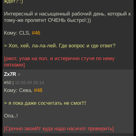
ждёт? :)
Интересный и насыщенный рабочий день, который к
тому-же пролетит ОЧЕНЬ быстро!:))
Кому: CLS,
#46
> Хоп, хей, ла-ла-лей. Где вопрос и где ответ?
[ржот, упав на пол, и истерично стучя по нему
пятками]
Zx7R
»
#50 |
10.05.09 20:14
Кому: Сева,
#48
> я пока даже сосчитать не смог!!!
Опа..!
[Срочно звонИт куда надо насичот проверить]