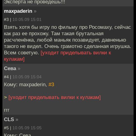
Эксперта не проведешь!!!
maxpaderin
»
#3 |
10.05.09 15:01
Взять хотя бы игру по фильму про Росомаху, сейчас
как раз ее прохожу. Там такая брутальная
расчленёнка, любой маньяк позавидует, давненько
такого не видел. Очень грамотно сделанная игрушка.
Всем советую.
[уходит приделывать вилки к
кулакам]
Сева
»
#4 |
10.05.09 15:04
Кому: maxpaderin,
#3
>
[уходит приделывать вилки к кулакам]
ггг
CLS
»
#5 |
10.05.09 15:05
Кому: Сева