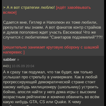
> А я вот стратегии люблю!
[идёт завоёвывать
всякое]
Сдается мне, Гитлер и Наполеон их тоже любили,
ррезультат мы знаем. А вот фанатов контр страйков
и думов поголовно ждет участь Евсюкова! Что же
случится с любителями "Санитаров подземелий"??!!
[решительно занимает круговую оборону с шашкой
наперевес ]
sabber
»
#43 |
10.05.09 20:04
А я сразу так подумал, что так будет, как только
услышал про стрельбу в универмаге. Как в любой
прогрессирующей демократической стране стоит
какому нибудь милиционеру (школьнику) устроить
бойню, апосля найти у него дома игры с высоким
возрастным рейтингом и конечно обвинить во всём
какую нибудь GTA, CS или Quake. К чему