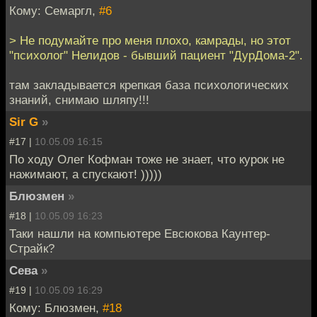
Кому: Семаргл,
#6
> Не подумайте про меня плохо, камрады, но этот
"психолог" Нелидов - бывший пациент "ДурДома-2".
там закладывается крепкая база психологических
знаний, снимаю шляпу!!!
Sir G
»
#17 |
10.05.09 16:15
По ходу Олег Кофман тоже не знает, что курок не
нажимают, а спускают! )))))
Блюзмен
»
#18 |
10.05.09 16:23
Таки нашли на компьютере Евсюкова Каунтер-
Страйк?
Сева
»
#19 |
10.05.09 16:29
Кому: Блюзмен,
#18