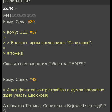
разбираться?
Zx7R
»
#44 |
10.05.09 20:05
Кому: Сева,
#39
> Кому: CLS,
#37
>
> > Являюсь ярым поклонников "Санитаров".
>
> я тоже!!!
Сколька вам заплотил Гоблен за ПЕАР?!?
Кому: Санек,
#42
> А вот фанатов контр страйков и думов поголовно
ждет участь Евсюкова!
А фанатов Тетриса, Солитера и Bejewled чего ждёт?
:)