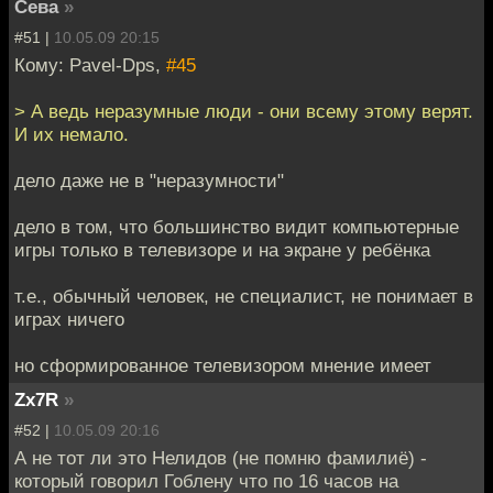
Сева
»
#51 |
10.05.09 20:15
Кому: Pavel-Dps,
#45
> А ведь неразумные люди - они всему этому верят.
И их немало.
дело даже не в "неразумности"
дело в том, что большинство видит компьютерные
игры только в телевизоре и на экране у ребёнка
т.е., обычный человек, не специалист, не понимает в
играх ничего
но сформированное телевизором мнение имеет
Zx7R
»
#52 |
10.05.09 20:16
А не тот ли это Нелидов (не помню фамилиё) -
который говорил Гоблену что по 16 часов на