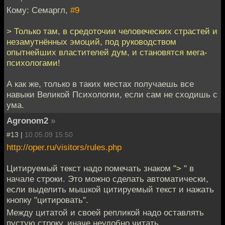
Кому: Семаргл,
#9
> Только там, в средоточии человеческих страстей и
незамутнённых эмоций, под руководством
опытнейших властителей дум, и становятся мега-
психологами!
А как же, только в таких местах получаешь все
навыки Великой Психологии, если сам не сходишь с
ума.
Agronom2
»
#13 |
10.05.09 15:50
http://oper.ru/visitors/rules.php
Цитируемый текст надо помечать знаком "
>
" в
начале строки. Это можно сделать автоматически,
если выделить мышкой цитируемый текст и нажать
кнопку "цитировать".
Между цитатой и своей репликой надо оставлять
пустую строку, иначе неудобно читать.