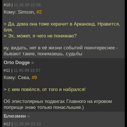
#10 |
11.05.09 22:56
Кому: Simson,
#2
> Да, дома она тоже херачит в Арканоид. Нравится,
бля.
> Эх, может, я чего не понимаю?
ну, видать, нет в её жизни событий поинтереснее -
бывают такие, понимаешь, судьбы
Orto Dogge
»
#11 |
11.05.09 22:57
Кому: Сева,
#9
> с кем повёлся, от того и набрался!
Об эпистолярных подвигах Главного на игровом
поприще знаю только понаслышке.)
Блюзмен
»
#12 |
11.05.09 23:13