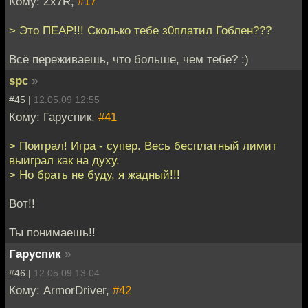
Кому: Zx7R,
#17
> Это ПЕАР!!! Сколько тебе з0платил Гоблен???
Всё переживаешь, что больше, чем тебе? :)
spc
»
#45 |
12.05.09 12:55
Кому: Гаруспик,
#41
> Поиграл! Игра - супер. Весь бесплатный лимит
выиграл как на духу.
> Но брать не буду, я жадный!!!
Вот!!
Ты понимаешь!!
Гаруспик
»
#46 |
12.05.09 13:04
Кому: ArmorDriver,
#42