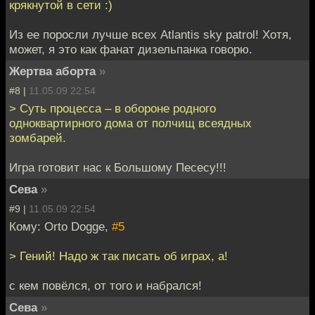
крякнутой в сети :)
Из ее поросли лучше всех Atlantis sky patrol! Хотя,
может, я это как фанат дизельпанка говорю.
Жертва аборта
»
#8 |
11.05.09 22:54
> Суть процесса – в обороне родного
одноквартирного дома от полчищ всеядных
зомбарей.
Игра готовит нас к Большому Песесу!!!
Сева
»
#9 |
11.05.09 22:54
Кому: Orto Dogge,
#5
> Гений! Надо ж так писать об играх, а!
с кем повёлся, от того и набрался!
Сева
»