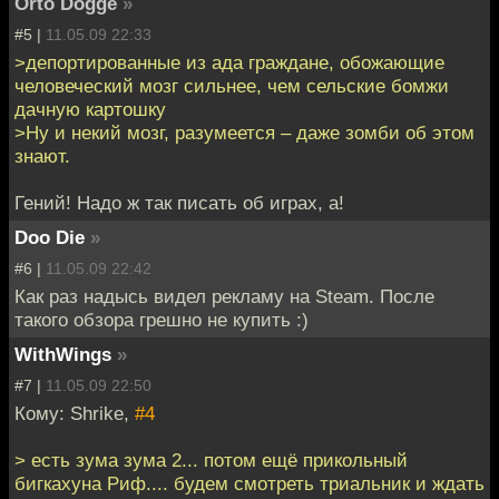
Orto Dogge
»
#5 |
11.05.09 22:33
>депортированные из ада граждане, обожающие
человеческий мозг сильнее, чем сельские бомжи
дачную картошку
>Ну и некий мозг, разумеется – даже зомби об этом
знают.
Гений! Надо ж так писать об играх, а!
Doo Die
»
#6 |
11.05.09 22:42
Как раз надысь видел рекламу на Steam. После
такого обзора грешно не купить :)
WithWings
»
#7 |
11.05.09 22:50
Кому: Shrike,
#4
> есть зума зума 2... потом ещё прикольный
бигкахуна Риф.... будем смотреть триальник и ждать