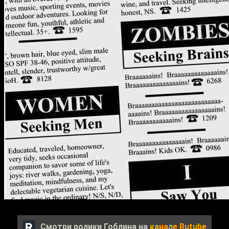
Смотри ролики Гоблина на
канале Rutube