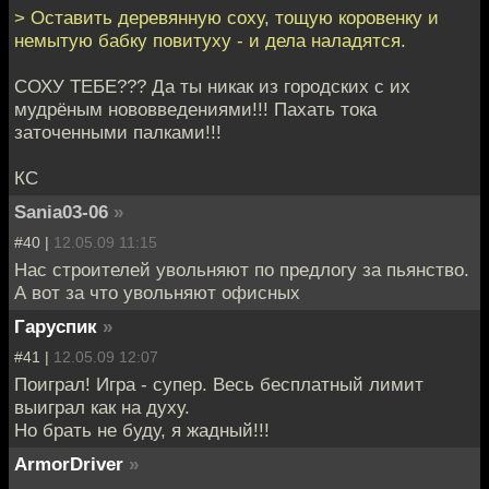
> Оставить деревянную соху, тощую коровенку и
немытую бабку повитуху - и дела наладятся.
СОХУ ТЕБЕ??? Да ты никак из городских с их
мудрёным нововведениями!!! Пахать тока
заточенными палками!!!
КС
Sania03-06
»
#40 |
12.05.09 11:15
Нас строителей увольняют по предлогу за пьянство.
А вот за что увольняют офисных
Гаруспик
»
#41 |
12.05.09 12:07
Поиграл! Игра - супер. Весь бесплатный лимит
выиграл как на духу.
Но брать не буду, я жадный!!!
ArmorDriver
»