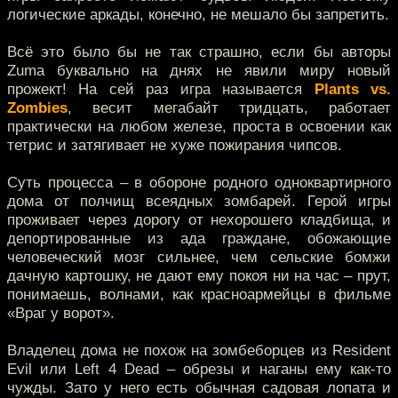
логические аркады, конечно, не мешало бы запретить.
Всё это было бы не так страшно, если бы авторы
Zuma буквально на днях не явили миру новый
прожект! На сей раз игра называется
Plants vs.
Zombies
, весит мегабайт тридцать, работает
практически на любом железе, проста в освоении как
тетрис и затягивает не хуже пожирания чипсов.
Суть процесса – в обороне родного одноквартирного
дома от полчищ всеядных зомбарей. Герой игры
проживает через дорогу от нехорошего кладбища, и
депортированные из ада граждане, обожающие
человеческий мозг сильнее, чем сельские бомжи
дачную картошку, не дают ему покоя ни на час – прут,
понимаешь, волнами, как красноармейцы в фильме
«Враг у ворот».
Владелец дома не похож на зомбеборцев из Resident
Evil или Left 4 Dead – обрезы и наганы ему как-то
чужды. Зато у него есть обычная садовая лопата и