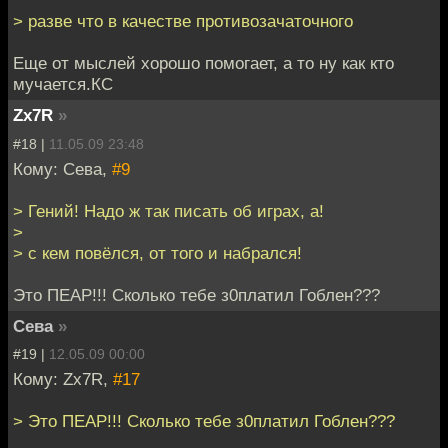
> разве что в качестве противозачаточного
Еще от мыслей хорошо помогает, а то ну как кто
мучается.КС
Zx7R
»
#18 |
11.05.09 23:48
Кому: Сева,
#9
> Гений! Надо ж так писать об играх, а!
>
> с кем повёлся, от того и набрался!
Это ПЕАР!!! Сколько тебе з0платил Гоблен???
Сева
»
#19 |
12.05.09 00:00
Кому: Zx7R,
#17
> Это ПЕАР!!! Сколько тебе з0платил Гоблен???