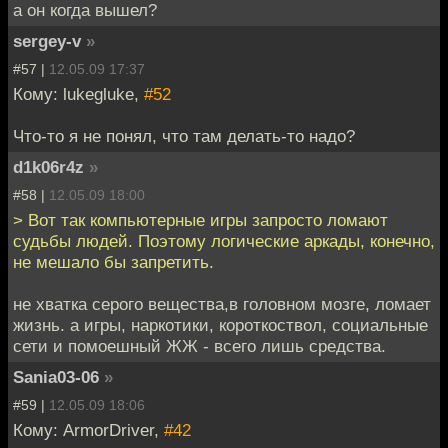
а он когда вышел?
sergey-v
»
#57 |
12.05.09 17:37
Кому: lukegluke,
#52
Что-то я не понял, что там делать-то надо?
d1k06r4z
»
#58 |
12.05.09 18:00
> Вот так компьютерные игры запросто ломают
судьбы людей. Поэтому логические аркады, конечно,
не мешало бы запретить.
не хватка серого вещества,в головном мозге, ломает
жизнь. а игры, наркотики, короткоствол, социальные
сети и помоешный ЖЖ - всего лишь средства.
Sania03-06
»
#59 |
12.05.09 18:06
Кому: ArmorDriver,
#42