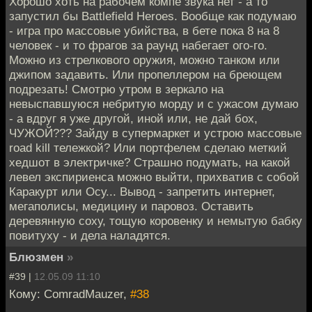
Хорошо хоть на рабочем компе звука нет - а то
запустил бы Battlefield Heroes. Вообще как подумаю
- игра про массовые убийства, в бете пока 8 на 8
человек - и то фрагов за раунд набегает ого-го.
Можно из стрелкового оружия, можно танком или
джипом задавить. Или пропеллером на бреющем
подрезать! Смотрю утром в зеркало на
невыспавшуюся небритую морду и с ужасом думаю
- а вдруг я уже другой, иной или, не дай бох,
ЧУЖОЙ??? Зайду в супермаркет и устрою массовые
road kill тележкой? Или портфелем сделаю меткий
хедшот в электричке? Страшно подумать, на какой
левел экспириенса можно выйти, прихватив с собой
Каракурт или Осу... Вывод - запретить интернет,
мегаполисы, медицину и паровоз. Оставить
деревянную соху, тощую коровенку и немытую бабку
повитуху - и дела наладятся.
Блюзмен
»
#39 |
12.05.09 11:10
Кому: ComradMauzer,
#38