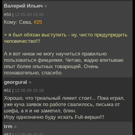
Валерий Ильич
»
#50 |
12.05.09 15:05
Кому: Сева,
#25
> я был обязан выступить - ну, чисто предупредить
человечество!!!
А я вот никак не могу научиться правильно
пользоваться фикциями. Читаю, жадно впитываю
опыт более опытных товарищей. Очень
познавательно, спасибо.
georgural
»
#51 |
12.05.09 15:18
Хорошо, что триальный лимит стоит... Пока играл,
уже куча заявок по работе свалилось, письма от
шефа, а я и не заметил, блин.
Игру однозначно буду искать Full-вершн!!!
trm
»
#52 |
12.05.09 15:40