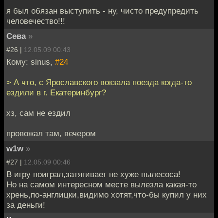
я был обязан выступить - ну, чисто предупредить
человечество!!!
Сева
»
#26 |
12.05.09 00:43
Кому: sinus,
#24
> А что, с Ярославского вокзала поезда когда-то
ездили в г. Екатеринбург?
хз, сам не ездил
провожал там, вечером
w1w
»
#27 |
12.05.09 00:46
В игру поиграл,затягивает не хуже пылесоса!
Но на самом интересном месте вылезла какая-то
хрень,по-англицки,видимо хотят,что-бы купил у них
за деньги!