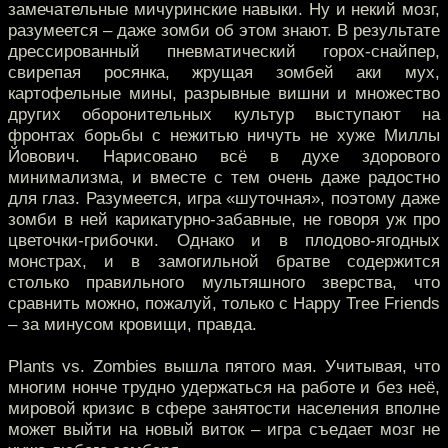
замечательные мичуринские навыки. Ну и некий мозг,
разумеется – даже зомби об этом знают. В результате
дрессированный пневматический горох-снайпер,
свирепая росянка, жрущая зомбей аки мух,
картофельные мины, разрывные вишни и множество
других оборонительных культур выступают на
фронтах борьбы с нежитью ничуть не хуже Миллы
Йовович. Нарисовано всё в духе здорового
минимализма, и вместе с тем очень даже радостно
для глаз. Разумеется, игра «шуточная», поэтому даже
зомби в ней карикатурно-забавные, не говоря уж про
цветочки-грибочки. Однако и в плодово-ягодных
монстрах, и в замогильной братве содержится
столько правильного мультяшного зверства, что
сравнить можно, пожалуй, только с Happy Tree Friends
– за минусом кровищи, правда.
Plants vs. Zombies вышла пятого мая. Учитывая, что
многим нонче трудно удержаться на работе и без неё,
мировой кризис в сфере занятости населения вполне
может выйти на новый виток – игра съедает мозг не