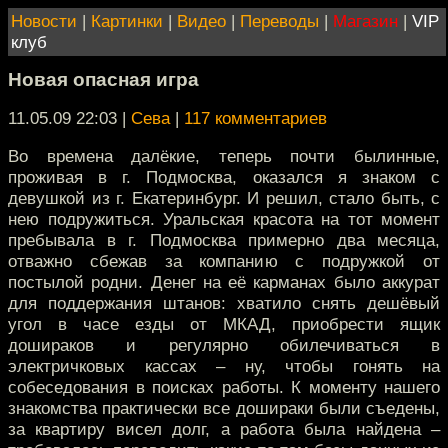
Новости
|
Картинки
|
Видео
|
Переводы
|
Магазин
|
VIP
клуб
Новая опасная игра
11.05.09 22:03
|
Сева
|
117 комментариев
Во времена далёкие, теперь почти былинные,
проживая в г. Подмосква, оказался я знаком с
девушкой из г. Екатеринбург. И решил, стало быть, с
нею подружиться. Уральская красота на тот момент
пребывала в г. Подмосква примерно два месяца,
отважно сбежав за компанию с подружкой от
постылой родни. Денег на её карманах было аккурат
для поддержания штанов: хватило снять дешёвый
угол в часе езды от МКАД, приобрести ящик
дошираков и регулярно обилечиваться в
электричковых кассах – ну, чтобы гонять на
собеседования в поисках работы. К моменту нашего
знакомства практически все дошираки были съедены,
за квартиру висел долг, а работа была найдена –