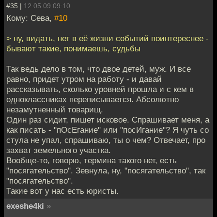
#35 |
12.05.09 09:10
Кому: Сева,
#10
> ну, видать, нет в её жизни событий поинтереснее -
бывают такие, понимаешь, судьбы
Так ведь дело в том, что двое детей, муж. И все
равно, придет утром на работу - и давай
рассказывать, сколько уровней прошла и с кем в
одноклассниках переписывается. Абсолютно
незамутненный товарищ.
Один раз сидит, пишет исковое. Спрашивает меня, а
как писать - "пОсЕгание" или "посИгание"? Я чуть со
стула не упал, спрашиваю, ты о чем? Отвечает, про
захват земельного участка.
Вообще-то, говорю, термина такого нет, есть
"посягательство". Зевнула, ну, "посягательство", так
"посягательство".
Такие вот у нас есть юристы.
exeshe4ki
»