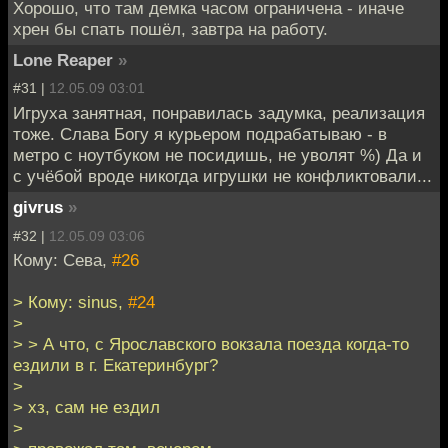
Хорошо, что там демка часом ограничена - иначе
хрен бы спать пошёл, завтра на работу.
Lone Reaper
»
#31 |
12.05.09 03:01
Игруха занятная, понравилась задумка, реализация
тоже. Слава Богу я курьером подрабатываю - в
метро с ноутбуком не посидишь, не уволят %) Да и
с учёбой вроде никогда игрушки не конфликтовали...
givrus
»
#32 |
12.05.09 03:06
Кому: Сева,
#26
> Кому: sinus,
#24
>
> > А что, с Ярославского вокзала поезда когда-то
ездили в г. Екатеринбург?
>
> хз, сам не ездил
>