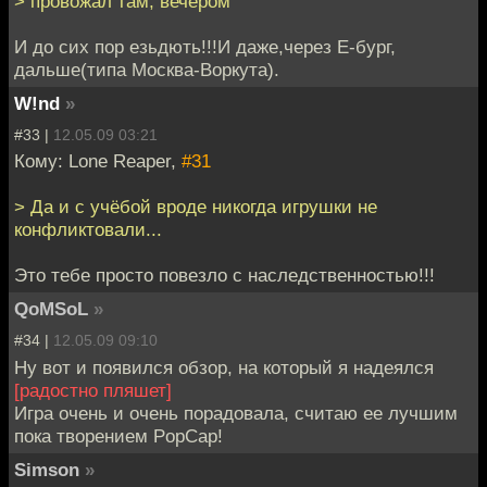
> провожал там, вечером
И до сих пор езьдють!!!И даже,через Е-бург,
дальше(типа Москва-Воркута).
W!nd
»
#33 |
12.05.09 03:21
Кому: Lone Reaper,
#31
> Да и с учёбой вроде никогда игрушки не
конфликтовали...
Это тебе просто повезло с наследственностью!!!
QoMSoL
»
#34 |
12.05.09 09:10
Ну вот и появился обзор, на который я надеялся
[радостно пляшет]
Игра очень и очень порадовала, считаю ее лучшим
пока творением PopCap!
Simson
»