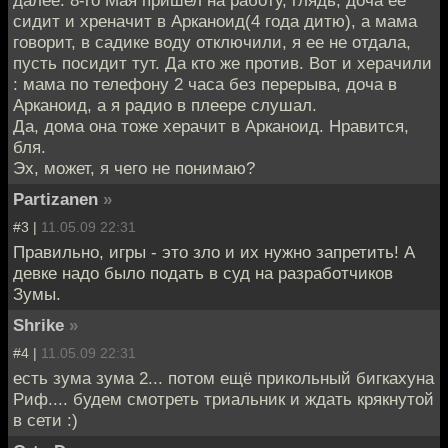
сидит и хреначит в Арканоид(4 года дитю), а мама
говорит, в садике воду отключили, я ее не отдала,
пусть посидит тут. Да кто же против. Вот и херачили
: мама по телефону 2 часа без перерыва, доча в
Арканоид, а я радио в плеере слушал.
Да, дома она тоже херачит в Арканоид. Нравится,
бля.
Эх, может, я чего не понимаю?
Partizanen
»
#3 |
11.05.09 22:31
Правильно, игры - это зло и их нужно запретить! А
девке надо было подать в суд на разработчиков
Зумы.
Shrike
»
#4 |
11.05.09 22:31
есть зума зума 2... потом ещё прикольный бигкахуна
Риф.... будем смотреть триальник и ждать крякнутой
в сети :)