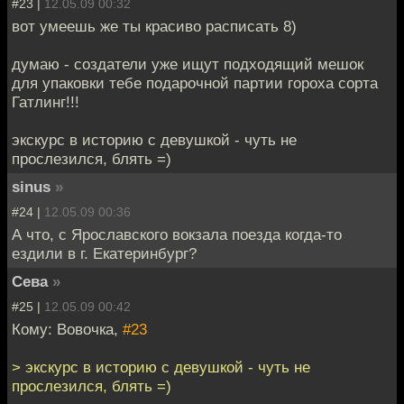
#23 |
12.05.09 00:32
вот умеешь же ты красиво расписать 8)
думаю - создатели уже ищут подходящий мешок
для упаковки тебе подарочной партии гороха сорта
Гатлинг!!!
экскурс в историю с девушкой - чуть не
прослезился, блять =)
sinus
»
#24 |
12.05.09 00:36
А что, с Ярославского вокзала поезда когда-то
ездили в г. Екатеринбург?
Сева
»
#25 |
12.05.09 00:42
Кому: Вовочка,
#23
> экскурс в историю с девушкой - чуть не
прослезился, блять =)