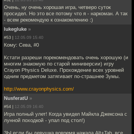
Очень, ну очень хорошая игра, четверо суток
просидел. Но это все потому что я - наркоман. А так
- всем рекомендую к ознакомлению :)
lukegluke
»
#53 |
12.05.09 15:40
Кому: Сева, #0
Кстати разреши порекомендовать очень хорошую (и
многим знакомую по старой миниверсии) игру
Crayon Physics Deluxe. Прохождение всех уровней
одним предметом затягивает по-страшнее Зумы.
http://www.crayonphysics.com/
NusferatU
»
#54 |
12.05.09 16:40
Игра полный улет! Когда увидел Майкла Джексона с
лунной походкой - упал под стол!)
ЗЫ если бы девушка вовремя нажала Alt+Tab, все