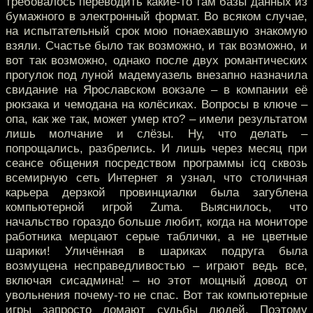
требовалось переводить какие-то там базы данных из
бумажного в электронный формат. Во всяком случае,
на испытательный срок мою понаехавшую знакомую
взяли. Счастье было так возможно, и так возможно, и
вот так возможно, однако после двух романтических
прогулок под луной мадемуазель внезапно назначила
свидание на Ярославском вокзале – в компании её
рюкзака и чемодана на колёсиках. Вопросы в ключе –
опа, как же так, может умер кто? – имели результатом
лишь молчание и слёзы. Ну, что делать –
попрощались, разбрелись. И лишь через месяц при
сеансе общения посредством программы icq сквозь
всемирную сеть Интернет я узнал, что столичная
карьера дерзкой провинциалки была загублена
компьютерной игрой Zuma. Выяснилось, что
начальство гораздо больше любит, когда на мониторе
работника мерцают серые таблички, а не цветные
шарики! Уличённая в шариках подруга была
возмущена несправедливостью – играют ведь все,
включая сисадмина! – но этот мощный довод от
увольнения почему-то не спас. Вот так компьютерные
игры запросто ломают судьбы людей. Поэтому