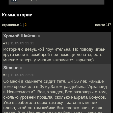
Комментарии
cтраницы: 1 |
2
всего: 117
Хромой Шайтан
»
#1 |
11.05.09 22:13
История с девушкой поучительна. По поводу игры-
круто мочить зомбарей при помощи лопаты, есть
мнение теперь у многих закончится карьера;)
Simson
»
#2 |
11.05.09 22:20
Со мной в кабинете сидит тетя. Ей 36 лет. Раньше
тоже хреначила в Зуму.Затем раздобыла "Арканоид
в Невесомости". Все, храндец.Все разговоры о том,
сколько уровней прошла, сколько набрала бонусов.
Уже выработала свою тактику - загонять мячик
влево, чтоб он там кубики бил сверху вниз, и так
далее. 8-го Мая пришел на работу, глядь, доча ее