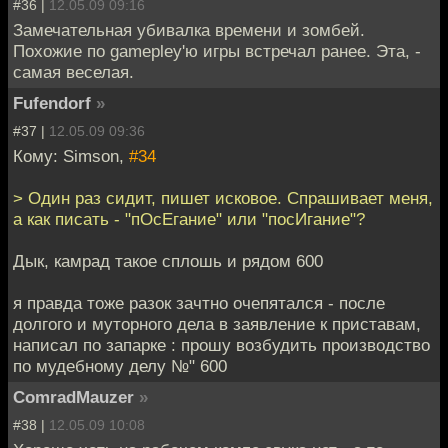
#36 |
12.05.09 09:16
Замечательная убивалка времени и зомбей.
Похожие по gamepley'ю игры встречал ранее. Эта, -
самая веселая.
Fufendorf
»
#37 |
12.05.09 09:36
Кому: Simson,
#34
> Один раз сидит, пишет исковое. Спрашивает меня,
а как писать - "пОсЕгание" или "посИгание"?
Дык, камрад такое сплошь и рядом 600
я правда тоже разок зачтно очепятался - после
долгого и муторного дела в заявление к приставам,
написал по запарке : прошу возбудить производство
по мудебному делу №" 600
ComradMauzer
»
#38 |
12.05.09 10:08