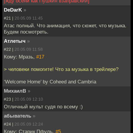
[жду осени как Пушкин взаправский]
DeDarK
»
#21 |
20.05.09 11:45
Атас полный. Что анимация, что сюжет, что музыка.
Будем посмотреть.
Атлетыч
»
#22 |
20.05.09 11:58
Кому: Мразь,
#17
> человеки помогите! Что за музыка в трейлере?
‘Welcome Home’ by Coheed and Cambria
МихаилВ
»
#23 |
20.05.09 12:10
Отличный мульт судя по всему :)
абыватель
»
#24 |
20.05.09 12:24
Кому: Старик Пфуль,
#5