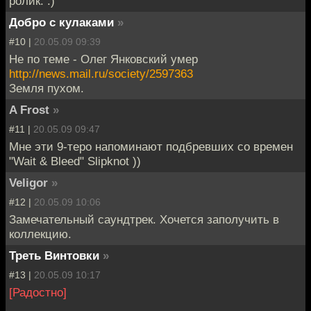
ролик. :)
Добро с кулаками
»
#10 |
20.05.09 09:39
Не по теме - Олег Янковский умер
http://news.mail.ru/society/2597363
Земля пухом.
A Frost
»
#11 |
20.05.09 09:47
Мне эти 9-теро напоминают подбревших со времен
"Wait & Bleed" Slipknot ))
Veligor
»
#12 |
20.05.09 10:06
Замечательный саундтрек. Хочется заполучить в
коллекцию.
Треть Винтовки
»
#13 |
20.05.09 10:17
[Радостно]