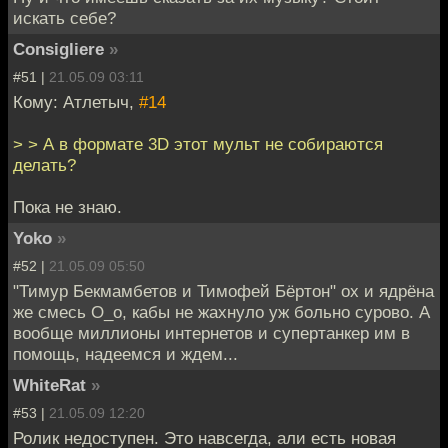
искать себе?
Consigliere
»
#51 |
21.05.09 03:11
Кому: Атлетыч,
#14
> > А в формате 3D этот мульт не собираются
делать?
Пока не знаю.
Yoko
»
#52 |
21.05.09 05:50
"Тимур Бекмамбетов и Тимофей Бёртон" ох и ядрёна
же смесь О_о, кабы не жахнуло уж больно сурово. А
вообще миллионы интернетов и супертанкер им в
помощь, надеемся и ждем...
WhiteRat
»
#53 |
21.05.09 12:20
Ролик недоступен. Это навсегда, али есть новая