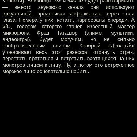
Коннели). Близнецы «3» и «4» не будут разговаривать
— вместо звукового канала они используют
визуальный, проигрывая информацию через свои
глаза. Номера у них, кстати, нарисованы спереди. А
«8», голосом которого станет известный мастер
микрофона Фред Таташор (аниме, мультики,
видеоигры), будет могучим, но не сильно
сообразительным воином. Храбрый «Девятый»
уговаривает весь этот разносол отринуть страх,
перестать прятаться и встретить охотящихся на них
монстров лицом к лицу. Ну, а потом это встреченное
мерзкое лицо основательно набить.