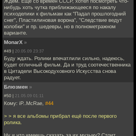
Ждем. Еще со времен СССР, хотел посмотреть что-
нибудь хоть чутка приближающееся по накалу
психоделики к фильмам как "Падал прошлогодний
снег", Пластилиновая ворона", "Следствие ведут
колобки" и пр. шедевры, но в полнометражном
варианте.
MonarX
»
#49 |
20.05.09 23:37
Буду ждать. Ролики впечатлили сильно, надеюсь,
будет отличный фильм. Да и труд соотечественника
в Цитадели Высокодуховного Искусства снова
радует.
Блюзмен
»
#50 |
21.05.09 01:11
Кому: iP..McRae,
#44
> > я все альбомы прибрал ещё после первого
ролика.
Ну и что имеешь сказать за их музыку? Стоит