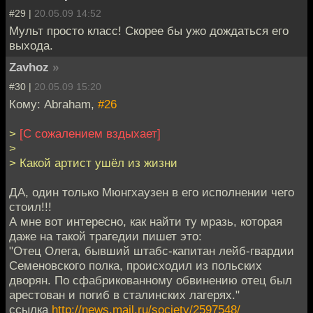
#29 |
20.05.09 14:52
Мульт просто класс! Скорее бы ужо дождаться его
выхода.
Zavhoz
»
#30 |
20.05.09 15:20
Кому: Abraham,
#26
>
[С сожалением вздыхает]
>
> Какой артист ушёл из жизни
ДА, один только Мюнгхаузен в его исполнении чего
стоил!!!
А мне вот интересно, как найти ту мразь, которая
даже на такой трагедии пишет это:
"Отец Олега, бывший штабс-капитан лейб-гвардии
Семеновского полка, происходил из польских
дворян. По сфабрикованному обвинению отец был
арестован и погиб в сталинских лагерях."
ссылка
http://news.mail.ru/society/2597548/