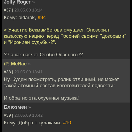
Jolly Roger
»
#37 |
20.05.09 18:14
Кому: aidarak,
#34
> Участие Бекмамбетова смущает. Опозорил
казахскую нацию перед Россией своими "дозорами"
и "Иронией судьбы-2".
?? а как насчет Особо Опасного??
iP..McRae
»
#38 |
20.05.09 18:41
Ну, будем посмотреть, ролик отличный, не может
такой атомный состав изготовителей подвести!
И обратно эта охуенная музыка!
Блюзмен
»
#39 |
20.05.09 18:42
Кому: Добро с кулаками,
#10