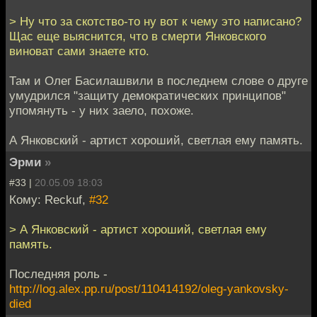
> Ну что за скотство-то ну вот к чему это написано?
Щас еще выяснится, что в смерти Янковского
виноват сами знаете кто.
Там и Олег Басилашвили в последнем слове о друге
умудрился "защиту демократических принципов"
упомянуть - у них заело, похоже.
А Янковский - артист хороший, светлая ему память.
Эрми
»
#33 |
20.05.09 18:03
Кому: Reckuf,
#32
> А Янковский - артист хороший, светлая ему
память.
Последняя роль -
http://log.alex.pp.ru/post/110414192/oleg-yankovsky-
died