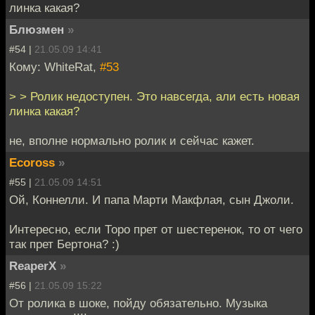
линка какая?
Блюзмен
»
#54 |
21.05.09 14:41
Кому: WhiteRat,
#53
> > Ролик недоступен. Это навсегда, али есть новая
линка какая?
не, вполне нормально ролик и сейчас кажет.
Ecoross
»
#55 |
21.05.09 14:51
Ой, Коннелли. И папа Марти Макфлая, сын Джоли.
Интересно, если Торо прет от шестеренок, то от чего
так прет Бертона? :)
ReaperX
»
#56 |
21.05.09 15:22
От ролика в шоке, пойду обязательно. Музыка