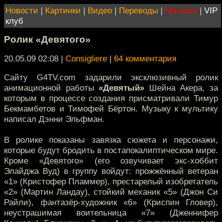
Новости
|
Картинки
|
Видео
|
Переводы
|
Магазин
|
VIP
клуб
Ролик «Девятого»
20.05.09 02:08
|
Consigliere
|
64 комментария
Сайту G4TV.com задарили эксклюзивный ролик
анимационной работы
«Девятый»
Шейна Акера, за
которым в процессе создания присматривали Тимур
Бекмамбетов и Тимофей Бёртон. Музыку к мультику
написал Дэнни Эльфман.
В ролике показаны завязка сюжета и персонажи,
которые будут бродить в постапокалиптическом мире.
Кроме «Девятого» (его озвучивает экс-хоббит
Элайджа Вуд) в группу войдут: прожжённый ветеран
«1» (Кристофер Пламмер), престарелый изобретатель
«2» (Мартин Ландау), стойкий механик «5» (Джон Си
Райли), фантазёр-художник «6» (Криспин Гловер),
неустрашимая воительница «7» (Дженнифер