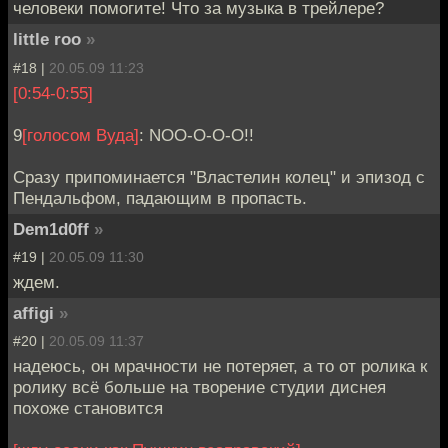
человеки помогите! Что за музыка в трейлере?
little roo
»
#18 |
20.05.09 11:23
[0:54-0:55]
9
[голосом Вуда]
: NOO-O-O-O!!
Сразу припоминается "Властелин колец" и эпизод с
Пендальфом, падающим в пропасть.
Dem1d0ff
»
#19 |
20.05.09 11:30
ждем.
affigi
»
#20 |
20.05.09 11:37
надеюсь, он мрачности не потеряет, а то от ролика к
ролику всё больше на творение студии диснея
похоже становится