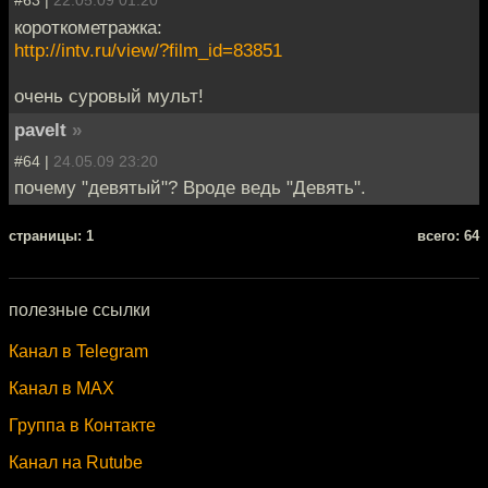
#63 |
22.05.09 01:20
короткометражка:
http://intv.ru/view/?film_id=83851
очень суровый мульт!
pavelt
»
#64 |
24.05.09 23:20
почему "девятый"? Вроде ведь "Девять".
cтраницы: 1
всего: 64
полезные ссылки
Канал в Telegram
Канал в MAX
Группа в Контакте
Канал на Rutube