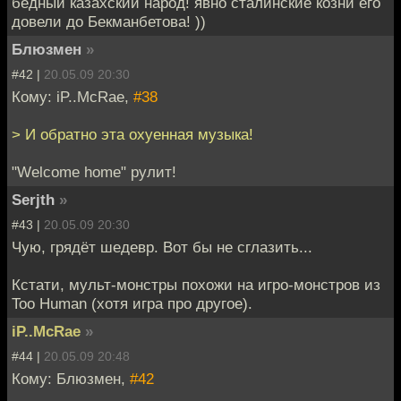
бедный казахский народ! явно сталинские козни его
довели до Бекманбетова! ))
Блюзмен
»
#42 |
20.05.09 20:30
Кому: iP..McRae,
#38
> И обратно эта охуенная музыка!
"Welcome home" рулит!
Serjth
»
#43 |
20.05.09 20:30
Чую, грядёт шедевр. Вот бы не сглазить...
Кстати, мульт-монстры похожи на игро-монстров из
Too Human (хотя игра про другое).
iP..McRae
»
#44 |
20.05.09 20:48
Кому: Блюзмен,
#42