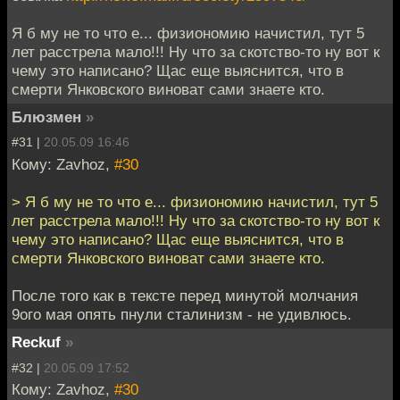
Я б му не то что е... физиономию начистил, тут 5
лет расстрела мало!!! Ну что за скотство-то ну вот к
чему это написано? Щас еще выяснится, что в
смерти Янковского виноват сами знаете кто.
Блюзмен
»
#31 |
20.05.09 16:46
Кому: Zavhoz,
#30
> Я б му не то что е... физиономию начистил, тут 5
лет расстрела мало!!! Ну что за скотство-то ну вот к
чему это написано? Щас еще выяснится, что в
смерти Янковского виноват сами знаете кто.
После того как в тексте перед минутой молчания
9ого мая опять пнули сталинизм - не удивлюсь.
Reckuf
»
#32 |
20.05.09 17:52
Кому: Zavhoz,
#30