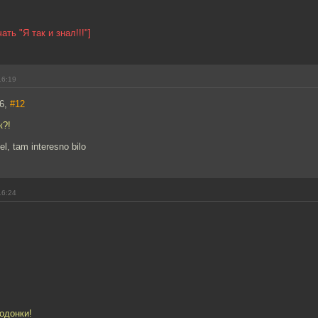
ать "Я так и знал!!!"]
16:19
86,
#12
к?!
el, tam interesno bilo
16:24
одонки!