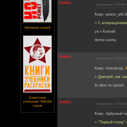
Goblin
отправлено 23.05.09 
Кому: prosto_phil.
> С возвращением
Империя ножей
ya v Kannah
domoi zavtra
Goblin
отправлено 23.05.09 
Кому: Instrukcija,
#
> Дмитрий, как та
ih nikto ne sprosil
Советские
учебники 1940-50х
Goblin
отправлено 23.05.09 
годов
Кому: Арбузный ч
> "Первый отряд"