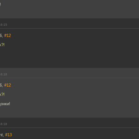
!
16:15
86,
#12
к?!
16:18
86,
#12
к?!
онки!
16:18
nt,
#13