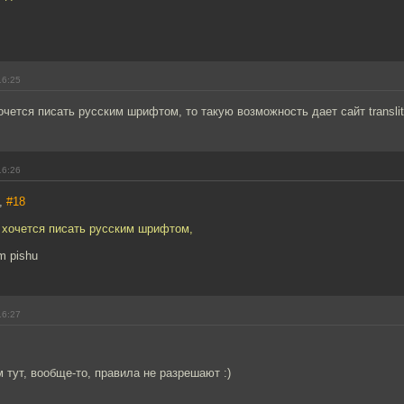
16:25
чется писать русским шрифтом, то такую возможность дает сайт translit
16:26
,
#18
 хочется писать русским шрифтом,
im pishu
16:27
 тут, вообще-то, правила не разрешают :)