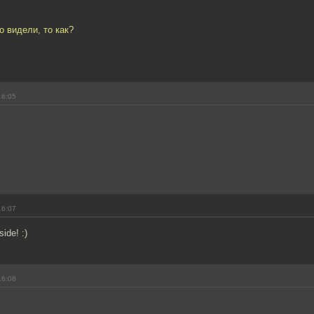
о видели, то как?
16:05
16:07
ide! :)
16:08