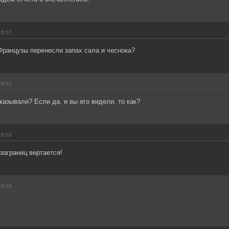
15:57
Французы перенесли запах сала и чеснока?
16:02
казывали? Если да, и вы его видели, то как?
16:02
заграниц вертается!
16:03