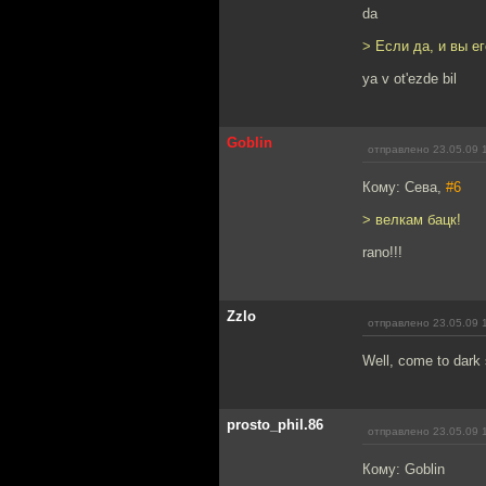
da
> Если да, и вы ег
ya v ot'ezde bil
Goblin
отправлено 23.05.09 
Кому: Сева,
#6
> велкам бацк!
rano!!!
Zzlo
отправлено 23.05.09 
Well, come to dark s
prosto_phil.86
отправлено 23.05.09 
Кому: Goblin