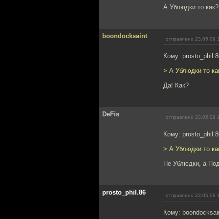
А Ублюдки то как?
boondocksaint
отправлено 23.05.09 
Кому: prosto_phil.
> А Ублюдки то ка
Да! Как?
DeFis
отправлено 23.05.09 
Кому: prosto_phil.
> А Ублюдки то ка
Не Ублюдки, а Под
prosto_phil.86
отправлено 23.05.09 
Кому: boondocksai