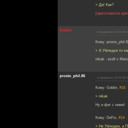
> Да! Как?
[приготовился крич
Goblin
отправлено 23.05.09 
Кому: prosto_phil.
> А Ублюдки то ка
nikak - ezdil v Mars
prosto_phil.86
отправлено 23.05.09 
Кому: Goblin,
#16
> nikak
Ну и фиг с ними!
Кому: DeFis,
#14
> Не Ублюдки, а П