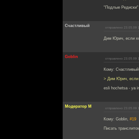
"Подлые Редиски"
Счастливый
отправлено 23.05.09 
Дим Юрич, если хо
Goblin
отправлено 23.05.09 
Кому: Счастливый
> Дим Юрич, если
esli hochetsa - ya 
Модератор М
отправлено 23.05.09 
Кому: Goblin,
#19
Писать транслитом