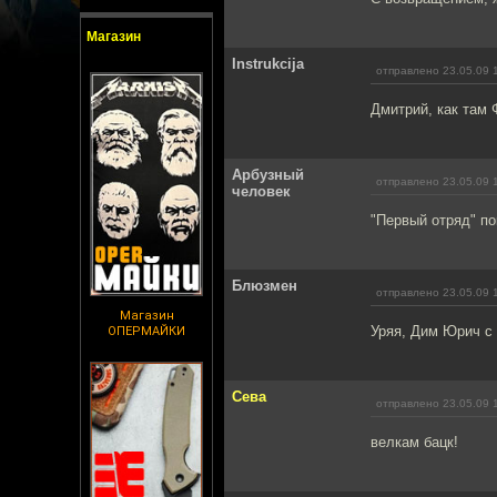
Магазин
Instrukcija
отправлено 23.05.09 
Дмитрий, как там 
Арбузный
отправлено 23.05.09 
человек
"Первый отряд" по
Блюзмен
отправлено 23.05.09 
Магазин
Уряя, Дим Юрич с 
ОПЕРМАЙКИ
Сева
отправлено 23.05.09 
велкам бацк!