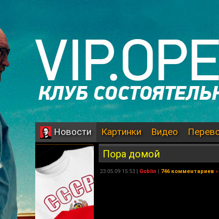
Картинки
Видео
Перев
Новости
Пора домой
23.05.09 15:53 |
Goblin
|
746 комментариев
»