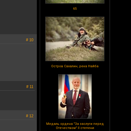
65
# 10
Остров Сахалин, река Найба
# 11
# 12
Медаль ордена "За заслуги перед
Отечеством" II степени