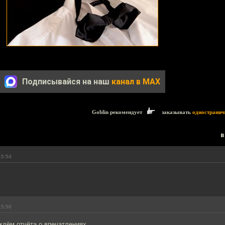
Подписывайся на наш
канал в MAX
Goblin рекомендует
заказывать
одностранич
в
15:54
15:56
ждём отчёта о впечатлениях.