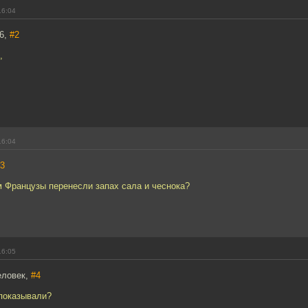
16:04
86,
#2
,
16:04
3
м Французы перенесли запах сала и чеснока?
16:05
еловек,
#4
 показывали?