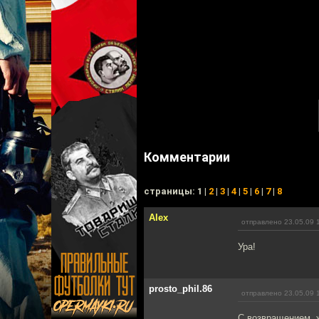
Комментарии
cтраницы: 1 |
2
|
3
|
4
|
5
|
6
|
7
|
8
Alex
отправлено 23.05.09 
Ура!
prosto_phil.86
отправлено 23.05.09 
С возвращением, 