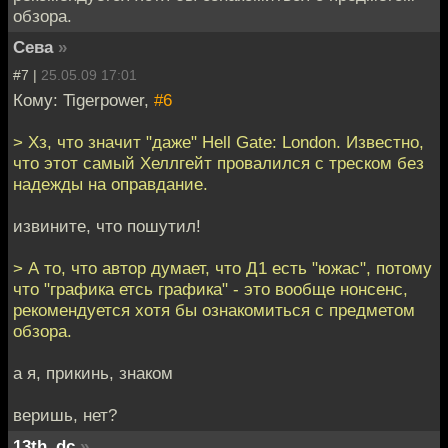
обзора.
Сева
»
#7 |
25.05.09 17:01
Кому: Tigerpower,
#6
> Хз, что значит "даже" Hell Gate: London. Известно,
что этот самый Хеллгейт провалился с треском без
надежды на оправдание.
извините, что пошутил!
> А то, что автор думает, что Д1 есть "южас", потому
что "графика етсь графика" - это вообще нонсенс,
рекомендуется хотя бы ознакомиться с предметом
обзора.
а я, прикинь, знаком
веришь, нет?
13th_dc
»