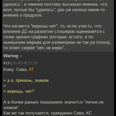
удалось", и именно поэтому высказал мнение, что,
мол, лучше бы "удалось", раз уж налицо какое-то
мнение о продукте.
Что касается "веришь-нет", то, если учесть, что
влияние Д1 на развитие слэшеров оценивается с
точки зрения графики (которая, кстати, и по
нынешним меркам для изометрики не так уж плоха),
то ответ скорее "нет, не верю".
Wartog
»
#13 |
25.05.09 17:23
Кому: Сева,
#7
> а я, прикинь, знаком
>
> веришь, нет?
А в более ранних показаниях значится "лично не
знаком".
Как же так получается, гражданин Сева. КС