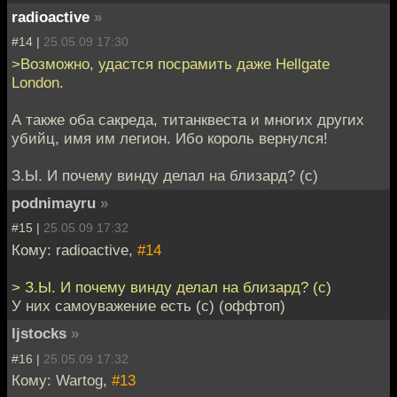
radioactive
»
#14 |
25.05.09 17:30
>Возможно, удастся посрамить даже Hellgate
London.
А также оба сакреда, титанквеста и многих других
убийц, имя им легион. Ибо король вернулся!
З.Ы. И почему винду делал на близард? (с)
podnimayru
»
#15 |
25.05.09 17:32
Кому: radioactive,
#14
> З.Ы. И почему винду делал на близард? (с)
У них самоуважение есть (с) (оффтоп)
ljstocks
»
#16 |
25.05.09 17:32
Кому: Wartog,
#13