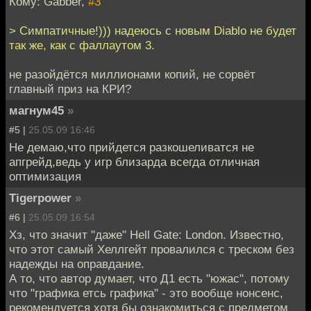
Кому: Gabber,
#3
> Симпатичные!))) надеюсь с новым Diablo не будет
так же, как с фаллаутом 3.
не разойдётся миллионами копий, не сорвёт
главный приз на КРИ?
магнум45
»
#5 |
25.05.09 16:46
Не демаю,что прийдется разкошеливатся не
апгрейд,ведь у игр близарда всегда отличная
оптимизация
Tigerpower
»
#6 |
25.05.09 16:54
Хз, что значит "даже" Hell Gate: London. Известно,
что этот самый Хеллгейт провалился с треском без
надежды на оправдание.
А то, что автор думает, что Д1 есть "южас", потому
что "графика етсь графика" - это вообще нонсенс,
рекомендуется хотя бы ознакомиться с предметом