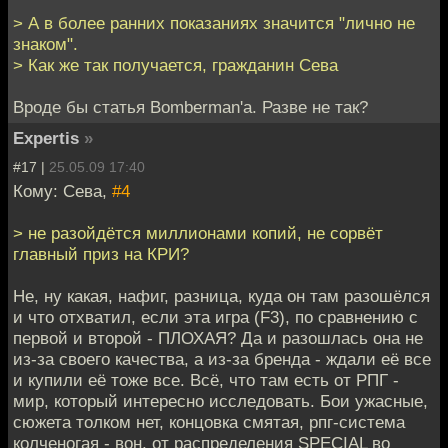
> А в более ранних показаниях значится "лично не
знаком".
> Как же так получается, гражданин Сева
Вроде бы статья Bomberman'а. Разве не так?
Expertis
»
#17 |
25.05.09 17:40
Кому: Сева,
#4
> не разойдётся миллионами копий, не сорвёт
главный приз на КРИ?
Не, ну какая, нафиг, разница, куда он там разошёлся
и что отхватил, если эта игра (F3), по сравнению с
первой и второй - ПЛОХАЯ? Да и разошлась она не
из-за своего качества, а из-за бренда - ждали её все
и купили её тоже все. Всё, что там есть от РПГ -
мир, который интересно исследовать. Бои ужасные,
сюжета толком нет, концовка смятая, рпг-система
колченогая - вон, от распределения SPECIAL во