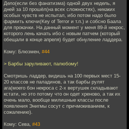
Дело(если без фанатизма) одной двух недель, я
дней за 10 прошёл(на всех сложностях), никаких
особых чувств не испытал, ибо потом надо было
фармить ключи(Key of Terror и т.п.) и собсно Баала
для прокачки. На данный момент у меня 89-й некрос,
которого лень качать ибо с новым патчем (который
обещали в конце апреля) будет обнуление ладдера.
Кому: Блюзмен,
#44
> Барбы заруливают, палюбому!
Смотришь ладдер, видишь на 100 первых мест 15-
20 классов не паладинов, а так барбы рулят
ага(моего бон некроса с 2-х вертушек складывают
кстати, но это потому что он одет хреново, а так их
очень мало, вообще милишные классы после
появления Энигмы сосут с причмокиванием, к
сожалению).
Кому: Сева,
#43