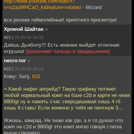
http://www.youtube.com/watch?
v=u2azMHCaO_k&feature=related
- Wizard
все ролики геймплейные! приятного просмотра!
Хромой Шайтан
»
#21 |
25.05.09 18:03
Даёшь Дьяболу!!! Есть мнение выйдет отличная
игрушка!
[разминает пальцы в предкушении]
necro-tor
»
#22 |
25.05.09 18:16
Кому: Serij,
#10
> Какой нафиг апгрейд? Такую графику потянет
любой нормальный комп на базе c2d и карте не ниже
8800gt ну и память счас сверхдешевая хошь 4 гб
хошь 8 ставь! Если конечно у тебя не пентиум 3...
Жжошь, камрад. Не знаю как где, а я то думал что
комп на c2d и 8800gt это комп мягко говоря слегка
выше среднего.