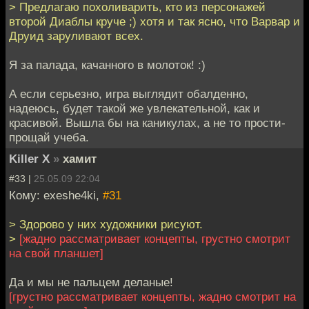
> Предлагаю похоливарить, кто из персонажей
второй Диаблы круче ;) хотя и так ясно, что Варвар и
Друид заруливают всех.
Я за палада, качанного в молоток! :)
А если серьезно, игра выглядит обалденно,
надеюсь, будет такой же увлекательной, как и
красивой. Вышла бы на каникулах, а не то прости-
прощай учеба.
Killer X
»
хамит
#33 |
25.05.09 22:04
Кому: exeshe4ki,
#31
> Здорово у них художники рисуют.
>
[жадно рассматривает концепты, грустно смотрит
на свой планшет]
Да и мы не пальцем деланые!
[грустно рассматривает концепты, жадно смотрит на