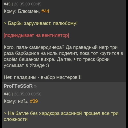
#45 |
26.05.09 00:45
Кому: Блюзмен,
#44
> Барбы заруливают, палюбому!
[подкидывает на вентилятор]
Кого, пала-хаммердинера? Да праведный негр три
раза барбариса на ноль поделит, пока тот крутится в
своём бешаном вихре. Да так, что треск брони
услышат в Уганде :)
Нет, паладины - выбор мастеров!!!
ProFFeSSoR
»
#46 |
26.05.09 00:56
Кому: ниЪ,
#39
> На батле без хардкора асасиной прошел все три
сложности