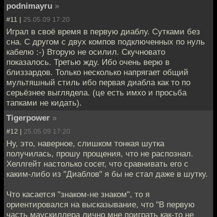
podnimayru
»
#11 |
25.05.09 17:20
Играл в своё время в первую диаблу. Сутками без
сна. С другом с двух компов подключенных по нуль
кабелю :-) Вторую не осилил. Скучновато
показалось. Третью жду. Ибо очень верю в
близзардов. Только несколько напрягает общий
мультяшный стиль ибо первая диабла как то по
серьёзнее выглядела. (це есть имхо и просьба
тапками не кидать).
Tigerpower
»
#12 |
25.05.09 17:20
Ну, это, наверное, слишком тонкая шутка
получилась, прошу прощения, что не распознал.
Хеллгейт настолько сосет, что сравнивать его с
каким-либо из "Диаблов" я бы не стал даже в шутку.
Что касается "знаком-не знаком", то я
ориентировался на высказывание, что "В первую
часть маускиллера лично мне поиграть как-то не