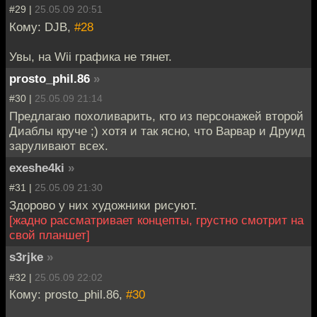
#29 |
25.05.09 20:51
Кому: DJB,
#28
Увы, на Wii графика не тянет.
prosto_phil.86
»
#30 |
25.05.09 21:14
Предлагаю похоливарить, кто из персонажей второй
Диаблы круче ;) хотя и так ясно, что Варвар и Друид
заруливают всех.
exeshe4ki
»
#31 |
25.05.09 21:30
Здорово у них художники рисуют.
[жадно рассматривает концепты, грустно смотрит на
свой планшет]
s3rjke
»
#32 |
25.05.09 22:02
Кому: prosto_phil.86,
#30