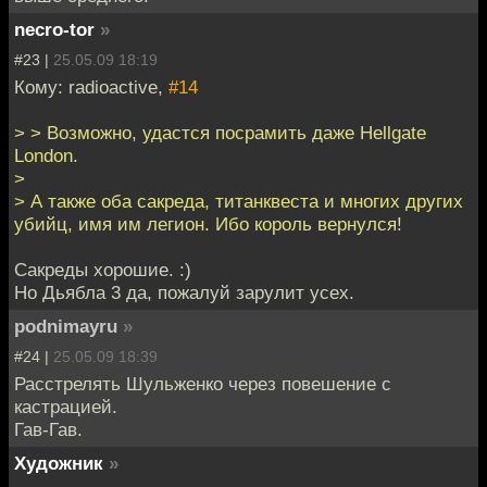
necro-tor
»
#23 |
25.05.09 18:19
Кому: radioactive,
#14
> > Возможно, удастся посрамить даже Hellgate
London.
>
> А также оба сакреда, титанквеста и многих других
убийц, имя им легион. Ибо король вернулся!
Сакреды хорошие. :)
Но Дьябла 3 да, пожалуй зарулит усех.
podnimayru
»
#24 |
25.05.09 18:39
Расстрелять Шульженко через повешение с
кастрацией.
Гав-Гав.
Художник
»