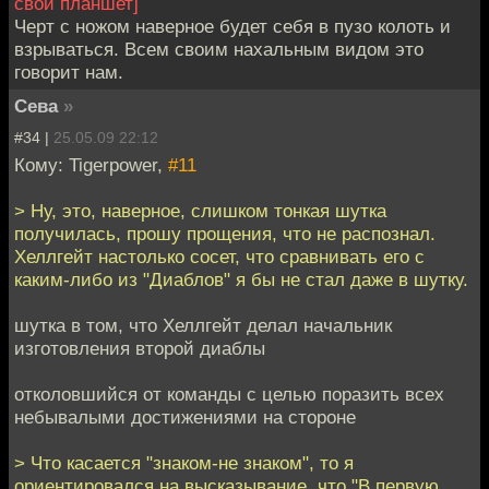
свой планшет]
Черт с ножом наверное будет себя в пузо колоть и
взрываться. Всем своим нахальным видом это
говорит нам.
Сева
»
#34 |
25.05.09 22:12
Кому: Tigerpower,
#11
> Ну, это, наверное, слишком тонкая шутка
получилась, прошу прощения, что не распознал.
Хеллгейт настолько сосет, что сравнивать его с
каким-либо из "Диаблов" я бы не стал даже в шутку.
шутка в том, что Хеллгейт делал начальник
изготовления второй диаблы
отколовшийся от команды с целью поразить всех
небывалыми достижениями на стороне
> Что касается "знаком-не знаком", то я
ориентировался на высказывание, что "В первую