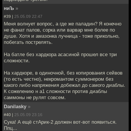
ниЪ
»
#39 |
25.05.09 22:47
Меня волнует вопрос, а где же паладин? Я конечно
не фанат палов, сорка или варвар мне более по
душе. Хотя и амазонка лучница - тоже прикольно,
побегать пострелять.
На батле без хардкора асасиной прошел все три
сложности.
На хардкоре, в одиночной, без копирования сейвов
(то есть честно), некромантом суммонером без
какого либо напряжения добежал до самого диаблы.
К сожелению н а1 сложности против диаблы
саммоны не рулят совсем.
Danilasky
»
#40 |
25.05.09 23:16
Сука! А ещё стАрик-2 должен вот-вот появиться.
Ппц...