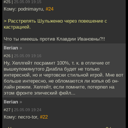
#25 |
25.05.09 19:15
Кому: podnimayru,
#24
> Расстрелять Шульженко через повешение с
кастрацией.
Что ты имеешь против Клавдии Ивановны?!!
Ilerian
»
#26 |
25.05.09 19:16
Ну, Хеллгейт посрамит 100%, т. к. в отличие от
вышеупомянутого Диабла будет не только
интересной, но и чертовски стильной игрой. Мне вот
больше интересно, не обломаются ли копья об он-
лайн режим. Хелгейт, если помните, потерпел на
этом фронте эпический фейл...
Ilerian
»
#27 |
25.05.09 19:24
Кому: necro-tor,
#22