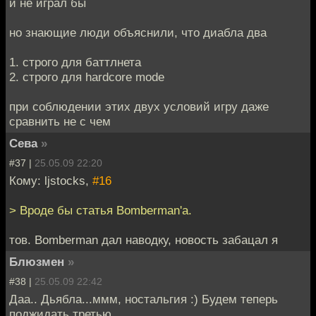
и не играл бы
но знающие люди объяснили, что диабла два
1. строго для баттлнета
2. строго для hardcore mode
при соблюдении этих двух условий игру даже
сравнить не с чем
Сева
»
#37 |
25.05.09 22:20
Кому: ljstocks,
#16
> Вроде бы статья Bomberman'а.
тов. Bomberman дал наводку, новость забацал я
Блюзмен
»
#38 |
25.05.09 22:42
Даа.. Дьябла...ммм, ностальгия :) Будем теперь
поджидать третью.