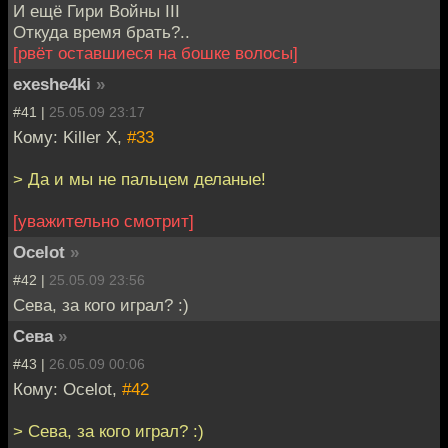
И ещё Гири Войны III
Откуда время брать?..
[рвёт оставшиеся на бошке волосы]
exeshe4ki
»
#41 |
25.05.09 23:17
Кому: Killer X,
#33
> Да и мы не пальцем деланые!
[уважительно смотрит]
Ocelot
»
#42 |
25.05.09 23:56
Сева, за кого играл? :)
Сева
»
#43 |
26.05.09 00:06
Кому: Ocelot,
#42
> Сева, за кого играл? :)