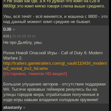
> Не знаю как где, а я то думал что комп на c2d и
8800gt это комп мягко говоря слегка выше среднего.
Увы, всё течёт - всё меняется, и машина с 8800 - это
над данный момент комп среднее не бывает.
DJB
»
#28 |
25.05.09 20:41
Не про Дьяблу, увы.
Ролик Новой Опасной Игры - Call of Duty 6: Modern
Warfare 2.
http://trailers.gametrailers.com/gt_vault/11043/t_modern
w2_reveal_trv2_hd.wmv
[Осторожно, тяжелое HD-видео!]
Большое упущение авторов - отсутствие поддержки
Wii. Тысячи кровавых геймеров ринулись бы на
улицы городов мира, отрабатывая полученные в
ходе игры навыки владения холодным оружием!
akastanly
»