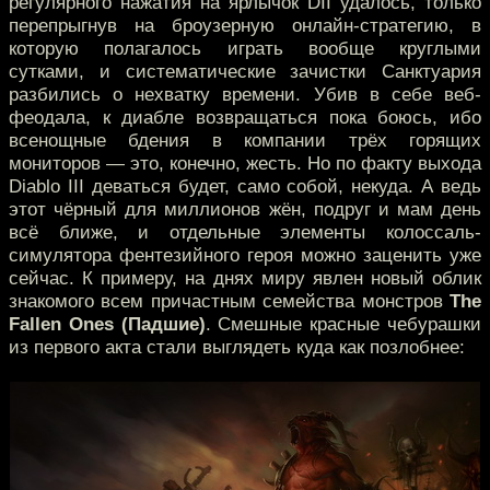
регулярного нажатия на ярлычок DII удалось, только
перепрыгнув на броузерную онлайн-стратегию, в
которую полагалось играть вообще круглыми
сутками, и систематические зачистки Санктуария
разбились о нехватку времени. Убив в себе веб-
феодала, к диабле возвращаться пока боюсь, ибо
всенощные бдения в компании трёх горящих
мониторов — это, конечно, жесть. Но по факту выхода
Diablo III деваться будет, само собой, некуда. А ведь
этот чёрный для миллионов жён, подруг и мам день
всё ближе, и отдельные элементы колоссаль-
симулятора фентезийного героя можно заценить уже
сейчас. К примеру, на днях миру явлен новый облик
знакомого всем причастным семейства монстров
The
Fallen Ones (Падшие)
. Смешные красные чебурашки
из первого акта стали выглядеть куда как позлобнее: