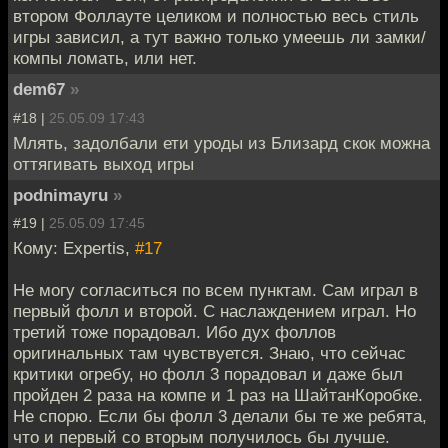
втором Фоллауте целиком и полностью весь стиль
игры зависил, а тут важно только умеешь ли замки/
компы ломать, или нет.
dem67
»
#18 |
25.05.09 17:43
Млять, задолбали ети уроды из Близард скок можна
оттягивать выход игры
podnimayru
»
#19 |
25.05.09 17:45
Кому: Expertis,
#17
Не могу согласиться по всем пунктам. Сам играл в
первый фолл и второй. С наслаждением играл. Но
третий тоже порадовал. Ибо дух фоллов
оригинальных там чувствуется. Знаю, что сейчас
критики огребу, но фолл 3 порадовал и даже был
пройден 2 раза на компе и 1 раз на ШайтанКоробке.
Не спорю. Если бы фолл 3 делали бы те же ребята,
что и первый со вторым получилось бы лучше.