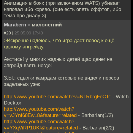
Анимация в боях (при включеном WATS) убивает
наповал ибо коряво. (сие есть опять оффтоп, ибо
тема про диалу 3)
Marabern
»
малолетний
#20 |
25.05.09 17:49
>Искренне надеюсь, что игра даст повод к ещё
одному апгрейду.
Акстись! у многих жадных детей щас денег на
апгрейд взять негде!
З.Ы.: сцылки камрдам которые не видели персов
заделаных уже:
http://www.youtube.com/watch?v=N1RbrgFeCTc
- Witch
Docktor
http://www.youtube.com/watch?
v=vJYnf68EwL8&feature=related
- Barbarian(1/2)
http://www.youtube.com/watch?
v=YXqViRP1UKI&feature=related
- Barbarian(2/2)