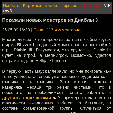
Новости
|
Картинки
|
Видео
|
Переводы
|
Магазин
|
VIP
клуб
Показали новых монстров из Диаблы 3
25.05.09 16:33
|
Сева
|
113 комментариев
Многие думают, что широко известная в любых кругах
фирма
Blizzard
на данный момент занята постройкой
игры
Diablo III
. Разумеется, это ерунда — Diablo III
будет не игрой, а мега-игрой. Возможно, удастся
посрамить даже Hellgate London.
В первую часть маускиллера лично мне поиграть как-
то не удалось, а теперь уже наверное будет жютко —
графика есть графика. Зато вторая отожрала
наверняка месяца три жизни чистыми, что в
пересчёте на необходимость спать, работать и
дружить с девчонками
даёт примерно года полтора
фактически ежедневных забегов по баттлнету в
составе организованной группы. Отучиться от