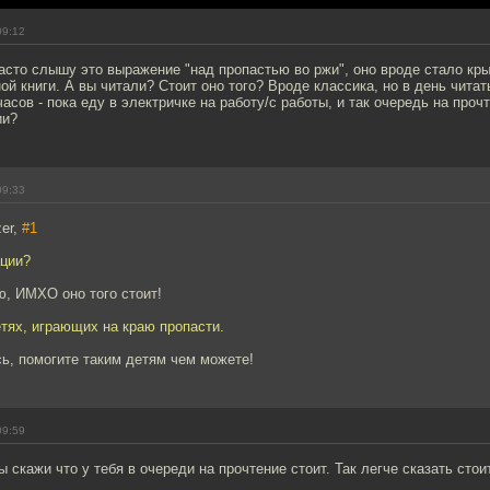
09:12
асто слышу это выражение "над пропастью во ржи", оно вроде стало кр
й книги. А вы читали? Стоит оно того? Вроде классика, но в день читат
асов - пока еду в электричке на работу/с работы, и так очередь на проч
ии?
09:33
er,
#1
ции?
ю, ИМХО оно того стоит!
етях, играющих на краю пропасти.
ь, помогите таким детям чем можете!
09:59
 скажи что у тебя в очереди на прочтение стоит. Так легче сказать стоит