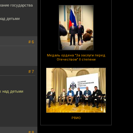
лание государства
 над детьми
# 6
Медаль ордена "За заслуги перед
Отечеством" II степени
# 7
ях над детьми
РВИО
# 8