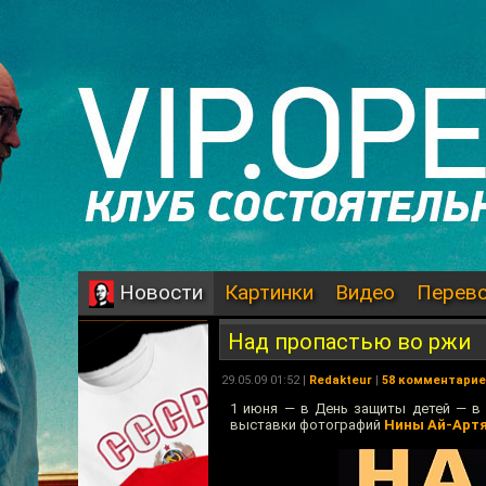
Картинки
Видео
Перев
Новости
Над пропастью во ржи
29.05.09 01:52 |
Redakteur
|
58 комментари
1 июня — в День защиты детей — в 1
выставки фотографий
Нины Ай-Арт