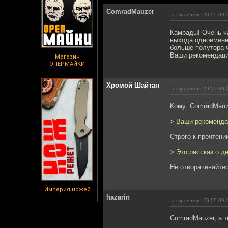
ComradMauzer
отправлено 29.05.09 
Камрады! Очень ч
выхода одноименно
больше полутора ч
Ваши рекомендац
Магазин
ОПЕРМАЙКИ
Хромой Шайтан
отправлено 29.05.09 
Кому: ComradMauz
> Ваши рекоменда
Строго к прочтени
> Это рассказ о д
Не отворачивайтес
Империя ножей
hazarin
отправлено 29.05.09 
ComradMauzer, а ты