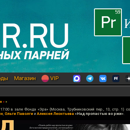
оды
Магазин
VIP
ев
»
»
7:00 в зале Фонда «Эра» (Москва, Трубниковский пер., 13, стр. 1) с
ян
,
Ольги Паволги
и
Алексея Леонтьева
«Над пропастью во ржи»
.