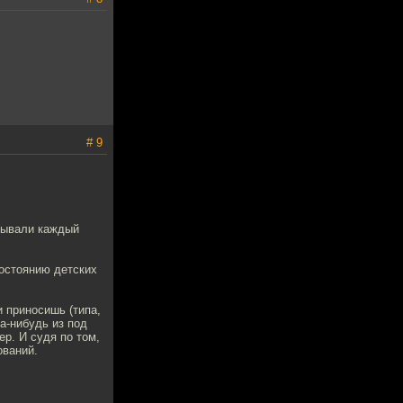
# 9
азывали каждый
состоянию детских
и приносишь (типа,
да-нибудь из под
ер. И судя по том,
ований.