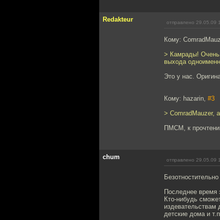
Redakteur
отправлено 29.05.09 
Кому: ComradMauz
> Камрады! Очень
выхода одноименн
Это у нас. Оригин
Кому: hazarin,
#3
> ComradMauzer, а 
ПМСМ, к прочтению
chum
отправлено 29.05.09 
Безотностительно 
Последнее время 
Кто-нибудь сможет
издевательствам д
детские дома и т.