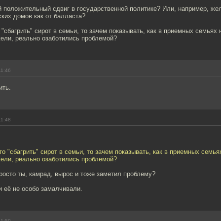
й положительный сдвиг в государственной политике? Или, например, же
ских домов как от балласта?
 "сбагрить" сирот в семьи, то зачем показывать, как в приемных семьях
ели, реально озаботились проблемой?
11:46
ить.
11:48
то "сбагрить" сирот в семьи, то зачем показывать, как в приемных семь
ели, реально озаботились проблемой?
росто ты, камрад, вырос и тоже заметил проблему?
и её не особо замалчивали.
11:50