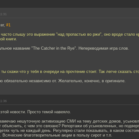
11:31
er,
#1
 часто слышу это выражение "над пропастью во ржи", оно вроде стало 
ой книги.
альное название "The Catcher in the Rye". Непереводимая игра слов.
ты скажи что у тебя в очереди на прочтение стоит. Так легче сказать стои
 обязательно независимо от. Желательно, конечно, в оригинале.
11:36
этой новости. Просто темой навеяло.
замечаю нешуточную активизацию СМИ на тему детских домов, усыновле
 объяснить, с чем это связано? Репортажи об усыновленных, но подвер
етях чуть не каждый день. Регулярно стали показывать, в каком состоя
п. Всяческие благотворительные акции в пользу сирот и т.п.