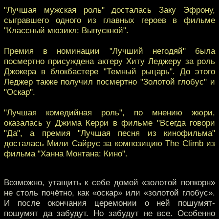
"Лучшая мужская роль" досталась Заку Эфрону,
сыгравшего одного из главных героев в фильме
"Классный мюзикл: Выпускной".
Премия в номинации "Лучший негодяй" была
посмертно присуждена актеру Хиту Леджеру за роль
Джокера в блокбастере "Темный рыцарь". До этого
Леджер также получил посмертно "Золотой глобус" и
"Оскар".
"Лучшая комедийная роль", по мнению жюри,
оказалась у Джима Керри в фильме "Всегда говори
"Да", а премия "Лучшая песня из кинофильма"
досталась Мили Сайрус за композицию The Climb из
фильма "Ханна Монтана: Кино".
Возможно, утащить к себе домой «золотой попкорн»
не столь почётно, как «оскар» или «золотой глобус».
И после окончания церемонии о ней пошумят-
пошумят да забудут. Но забудут не все. Особенно