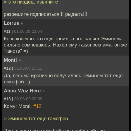
> это пиздец, извините
разрешите подписаться!!! рыдалъ!!!
Lotrus
»
#11 |
01.06.09 23:04
Коэн конечно это подстроил, а вот насчет Эминема
сильно сомневаюсь. Нахер ему такая реклама, он же
"ганста" =)
Monti
»
#12 |
01.06.09 23:11
Да, весьма иронично получилось, Эминем тот еще
гомофоб. :)
Alexx Woz Here
»
#13 |
02.06.09 00:09
Кому: Monti,
#12
> Эминем тот еще гомофоб
Для известного гомофоба он повёл себя до