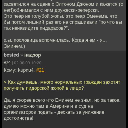
засветился на сцене с Элтоном Джоном и кажется (о
нет!)обнимался с ним дружески-реперски.
Это пеар не голубой жопы, это пеар Эменема, что
бы потом лишний раз его не спрашивали "по что вы
так ненавидите пидарасов?".
з.ы. пословица вспомнилась. Когда я ем - я...
Эминем.)
bested
»
надзор
#29 |
02.06.09 10:20
Кому: kupnu4,
#21
> Как думаешь, много нормальных граждан захотят
получить пидорской жопой в лицо?
Да, я скорее всего что Еминем не знал, но за такое,
думаю можно там в Америке и в суд на
организаторов подать - дескать за унижение
достоинства!