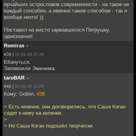
ярчайших острословов современности - на такое не
каждый способен, а именно таким способом - так и
вообще никто! ))
Поставил на место зарвавшегося Петрушку,
однозначно!
Romiras
»
#39 |
02.06.09 20:38
Ебануться.
Запомоили Эминема.
taroBAR
»
#40 |
02.06.09 23:09
Кому: Goblin,
#36
> Есть мнение, они договорились, что Саша Коган
сядет к нему на коленки.
>
> Но Саша Коган подошёл творчески.