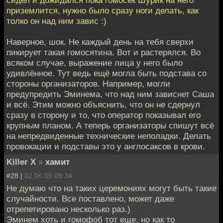
приземлится, нужно было сразу ноги делать, как
толко он над ним завис :)
Наверное, шок. Не каждый день на тебя сверхи
пикирует такая гомосятина. Вот и растерялся. Во
всяком случае, выражение лица у него было
удивлённое. Тут ведь ещё могла быть подстава со
стороны организаторов. Например, могли
предупредить Эминема, что над ним зависнет Саша
и всё. Этим можно объяснить, что он не сдернул
сразу в сторону и то, что оператор показывал его
крупным планом. А теперь организаторы спишут всё
на непредвиденные технические неполадки. Делать
провокации и подставы это у англосаксов в крови.
Killer X
»
хамит
#28 |
02.06.09 09:34
Не думаю что на таких церемониях могут быть такие
случайности. Все поставлено, может даже
отрепетировано несколько раз.)
Эминем хоть и гомофоб тот еще, но как то