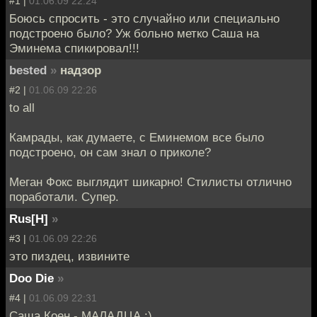
#1 |
01.06.09 22:24
Боюсь спросить - это случайно или специально
подстроено было? Уж больно метко Саша на
Эминема спикировал!!!
bested
»
надзор
#2 |
01.06.09 22:26
to all
Камрады, как думаете, с Еминемом все было
подстроено, он сам знал о приколе?
Меган Фокс выглядит шикарно! Стилисты отлично
поработали. Супер.
Rus[H]
»
#3 |
01.06.09 22:26
это пиздец, извините
Doo Die
»
#4 |
01.06.09 22:31
Саша Коен - МАЛАДЦА :)