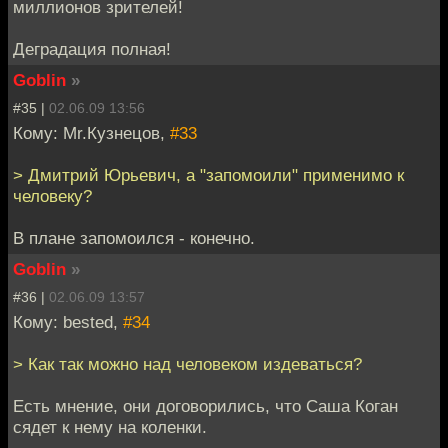
миллионов зрителей!
Деградация полная!
Goblin
»
#35 |
02.06.09 13:56
Кому: Mr.Кузнецов,
#33
> Дмитрий Юрьевич, а "запомоили" применимо к
человеку?
В плане запомоился - конечно.
Goblin
»
#36 |
02.06.09 13:57
Кому: bested,
#34
> Как так можно над человеком издеваться?
Есть мнение, они договорились, что Саша Коган
сядет к нему на коленки.