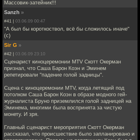
Массовик-затейник!!!
Sanzh
»
#41 |
03.06.09 00:47
"А был бы короткоствол, всё бы сложилось иначе"
(с)
Sir G
»
#42 |
03.06.09 23:10
Сценарист киноцеремонии MTV Скотт Окерман
признал, что Саша Барон Коэн и Эминем
репетировали "падение голой задницы".
Сцена с киноцеремонии MTV, когда летящий под
потолком Саша Барон Коэн в образе модного гей-
журналиста Бруно приземлился голой задницей на
Эминема, многими была воспринята за чистую
монету. И зря.
Главный сценарист мероприятия Скотт Окерман
рассказал, что происшествие было запланировано и