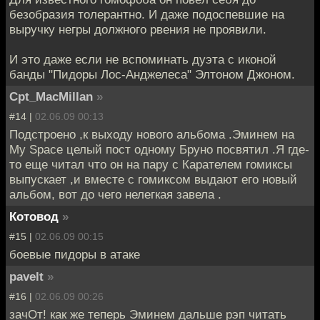
безобразия толерантно. И даже подоспевшие на
выручку негры должного рвения не проявили.
И это даже если не вспоминать дуэта с иконой
банды "Пидоры Лос-Анджелеса" Элтоном Джоном.
Cpt_MacMillan
»
#14 |
02.06.09 00:13
Подстроено ,к выходу нового альбома .Эминем на
My Space целый пост одному Бруно посвятил .Я где-
то еще читал что он на пару с Карателем гомиксы
выпускает ,и вместе с гомиксом выдают его новый
альбом, вот до чего нелегкая завела .
Котовод
»
#15 |
02.06.09 00:15
боевые пидоры в атаке
pavelt
»
#16 |
02.06.09 00:26
зачОт! как же теперь Эминем дальше рэп читать