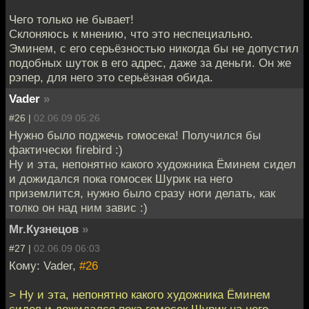
Чего только не бывает!
Склоняюсь к мнению, что это неспециально.
Эминем, с его серьёзностью никогда бы не допустил
подобных шуток в его адрес, даже за деньги. Он же
рэпер, для него это серьёзная обида.
Vader
»
#26 |
02.06.09 05:26
Нужно было поджечь гомосека! Получился бы
фактически firebird :)
Ну и эта, непонятно какого художника Ёминем сидел
и дожидался пока гомосек Шурик на него
приземлится, нужно было сразу ноги делать, как
толко он над ним завис :)
Mr.Кузнецов
»
#27 |
02.06.09 06:03
Кому: Vader,
#26
> Ну и эта, непонятно какого художника Ёминем
сидел и дожидался пока гомосек Шурик на него