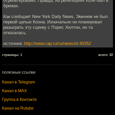
отрепетировано. Правда, на репетициях Коэн был в
брюках.
Как сообщает New York Daily News, Эминем не был
первой целью Коэна. Изначально он планировал
разыграть эту сценку с Пэрис Хилтон, но та
отказалась.
источник:
http://www.rap.ru/ru/news/id-30352
cтраницы: 1
всего: 42
полезные ссылки
Канал в Telegram
Канал в MAX
Группа в Контакте
Канал на Rutube