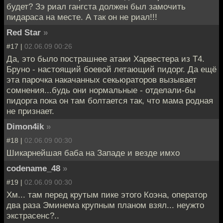
будет? Зэ риал гангста должен был замочить
пидараса на месте. А так он не риал!!!
Red Star
»
#17 |
02.06.09 00:26
Да, это было пострашнее атаки Харвестера из Т4.
Бруно - настоящий боевой летающий пидорг. Да ещё
эта парочка накачанных секьюраторов вызывает
сомнения...будь они нормальные - отделали-бы
пидорга пока он там болтается так, что мама родная
не признает.
Dimon4ik
»
#18 |
02.06.09 00:30
Шикарнейшая баба на Западе и везде имхо
codename_48
»
#19 |
02.06.09 00:30
Хм... там перед крутым пике этого Коэна, оператор
два раза Эминема крупным планом взял... неужто
экстрасенс?..