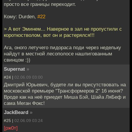
просто все границы переходит.
Кому: Durden,
#22
> А вот Эминем... Наверное в зал не пропустили с
короткостволом, вот он и растерялся!!!
Ага, оного летучего пидораса поди через недельку
найдут в местной лесополосе нашпигованным
свинцом :))
Supernat
»
#24 |
02.06.09 03:00
Дмитрий Юрьевич, будете ли вы присутствовать на
московской премьере "Трансформеров 2" 16 июня?
Вроде как на неё приедет Миша Бэй, Шайа ЛяБеф и
сама Меган Фокс!
JackBeard
»
#25 |
02.06.09 03:24
[рж0т]