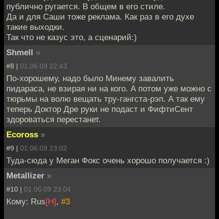
публично ругается. В общем в его стиле.
Да и для Саши тоже реклама. Как раз в его духе
такие выходки.
Так что не казус это, а сценарий:)
Shmell
»
#8 |
01.06.09 22:43
По-хорошему, надо было Минему завалить
пидараса, не взирая ни на кого. А потом уже можно с
тюрьмы на волю вещать тру-гангста-рэп. А так ему
теперь Доктор Дре руки не подаст и ФифтиСент
здороваться перестанет.
Ecoross
»
#9 |
01.06.09 23:02
Туда-сюда у Меган Фокс очень хорошо получается :)
Metallizer
»
#10 |
01.06.09 23:04
Кому: Rus
[H]
,
#3