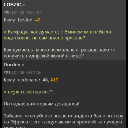
LOBZIC
»
#20 |
02.06.09 00:57
Кому: bested,
#2
> Камрады, как думаете, с Еминемом все было
подстроено, он сам знал о приколе?
Как думаешь, много нормальных граждан захотят
получить пидорской жопой в лицо?
Durden
»
#21 |
02.06.09 01:06
Кому: codename_48,
#19
> неужто экстрасенс?..
По падающим перьям догадался!
Забавно, что публике после инцидента было по херу
на Эфрона с его танцульками и премией за лучшую
муж. роль...