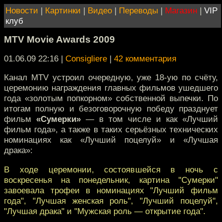
Новости
|
Картинки
|
Видео
|
Переводы
|
Магазин
|
VIP
клуб
MTV Movie Awards 2009
01.06.09 22:16
|
Consigliere
|
42 комментария
Канал MTV устроил очередную, уже 18-ую по счёту,
церемонию награждения главных фильмов ушедшего
года «золотым попкорном» собственной выпечки. По
итогам полную и безоговорочную победу празднует
фильм
«Сумерки»
— в том числе и как «Лучший
фильм года», а также в таких серьёзных технических
номинациях как «Лучший поцелуй» и «Лучшая
драка»:
В ходе церемонии, состоявшейся в ночь с
воскресенья на понедельник, картина "Сумерки"
завоевала трофеи в номинациях "Лучший фильм
года", "Лучшая женская роль", "Лучший поцелуй",
"Лучшая драка" и "Мужская роль — открытие года".