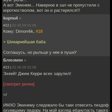
А вот Эминем... Наверное в зал не пропустили с
короткостволом, вот он и растерялся!!!
kupnu4
»
#22 |
02.06.09 01:06
Кому: Dimon4ik,
#18
> Шикарнейшая баба
Соглашусь, но рыльце у нее в пушкУ
Блюзмен
»
#23 |
02.06.09 02:08
Эхеей! Джим Керри всех зарулил!
[смотрит ролик]
=/
ИМХО Эминему следовало бы таки отвесить пездоф
охуевшему пидору. На мой взгляд ебанутость такого