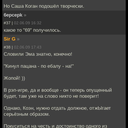
Но Саша Коган подошёл творчески.
6epcepk
»
#37 |
02.06.09 16:32
какое то "69" получилось.
Sir G
»
#38 |
02.06.09 17:43
Словили Эма знатно, конечно!
"Кинул пацана - по ебалу - на!"
Жопой! ))
В рэп-игре, да и вообще - он теперь опущенный
будет, там уже на слово никто не поверит!
Однако, Коэн, нужно отдать должное, отжЫгает
серьёзным образом.
Покуситься на честь и достоинство одного из