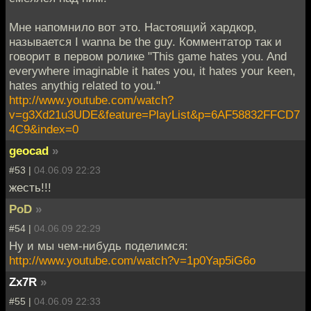
Мне напомнило вот это. Настоящий хардкор,
называется I wanna be the guy. Комментатор так и
говорит в первом ролике "This game hates you. And
everywhere imaginable it hates you, it hates your keen,
hates anythig related to you."
http://www.youtube.com/watch?
v=g3Xd21u3UDE&feature=PlayList&p=6AF58832FFCD7
4C9&index=0
geocad
»
#53 |
04.06.09 22:23
жесть!!!
PoD
»
#54 |
04.06.09 22:29
Ну и мы чем-нибудь поделимся:
http://www.youtube.com/watch?v=1p0Yap5iG6o
Zx7R
»
#55 |
04.06.09 22:33