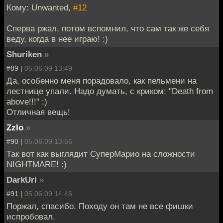
Кому: Unwanted,
#12
Сперва ржал, потом вспомнил, что сам так же себя
веду, когда в нее играю! :)
Shuriken
»
#89 |
05.06.09 13:49
Да, особенно меня порадовало, как пельмени на
лестнице упали. Надо думать, с криком: "Death from
above!!!" :)
Отличная вещь!
Zzlo
»
#90 |
05.06.09 13:56
Так вот как выглядит СуперМарио на сложности
NIGHTMARE! :)
DarkUri
»
#91 |
05.06.09 14:46
Поржал, спасибо. Походу он там не все фишки
испробовал.