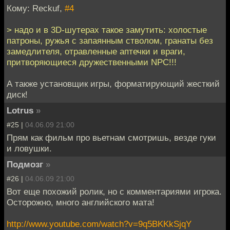
Кому: Reckuf,
#4
> надо и в 3D-шутерах такое замутить: холостые
патроны, ружья с запаянным стволом, гранаты без
замедлителя, отравленные аптечки и враги,
притворяющиеся дружественными NPC!!!
А также установщик игры, форматирующий жесткий
диск!
Lotrus
»
#25 |
04.06.09 21:00
Прям как фильм про вьетнам смотришь, везде гуки
и ловушки.
Подмозг
»
#26 |
04.06.09 21:00
Вот еще похожий ролик, но с комментариями игрока.
Осторожно, много английского мата!
http://www.youtube.com/watch?v=9q5BKKkSjqY