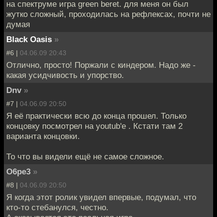
на спектруме игра green beret. для меня он был
жутко сложный, проходилась на рефлексах, почти не
думая
Black Oasis
»
#6 |
04.06.09 20:43
Отлично, просто! Поржали с киндером. Надо же -
какая усидчивость и упорство.
Dnv
»
#7 |
04.06.09 20:50
Я её практически всю до конца прошел. Только
концовку посмотрел на youtub'e . Кстати там 2
варианта концовки.
То что вы видели ещё не самое сложное.
O6pe3
»
#8 |
04.06.09 20:50
Я когда этот ролик увидел впервые, подумал, что
кто-то стебанулся, честно.