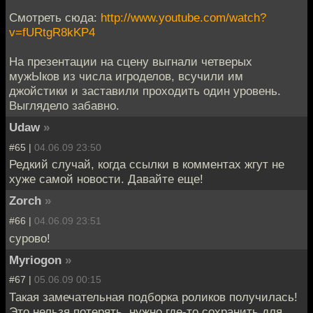
Смотреть сюда:
http://www.youtube.com/watch?
v=fURtgR8kKP4
На презентации на сцену выгнали четверых
мужЫков из числа игроделов, всучили им
джойстики и заставили проходить один уровень.
Выглядело забавно.
Udaw
»
#65 |
04.06.09 23:50
Редкий случай, когда ссылки в комментах жгут не
хуже самой новости. Давайте еще!
Zorch
»
#66 |
04.06.09 23:51
сурово!
Myriogon
»
#67 |
05.06.09 00:15
Такая замечательная подборка роликов получилась!
Это нельзя потерять, нужно где-то сохранить для