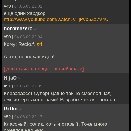
#49 |
04.06.09 22:02
еще один хардкор:
http://www.youtube.com/watch?v=jPvx6Za7V4U
nonamezero
»
#50 |
04.06.09 22:04
Кому: Reckuf,
#4
А что, неплохая идея!
[ушел качать сорцы третьей кваки]
HijaQ
»
#51 |
04.06.09 22:09
Клаааааасс! Супер! Давно так не смеялся над
омпьютерными играми! Разработчикам - поклон.
GrUm
»
#52 |
04.06.09 22:17
Классный, ролик, хоть и старый. Тоже много
смеялся над ним.