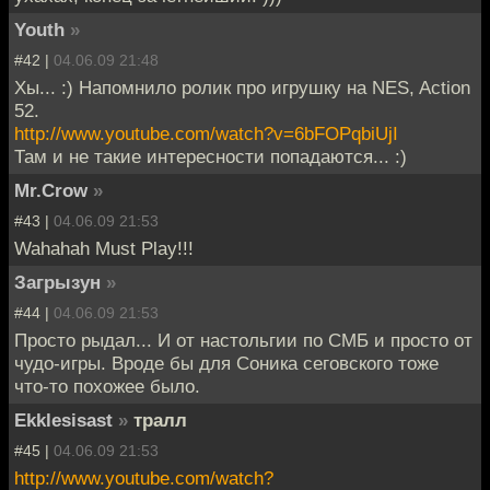
Youth
»
#42 |
04.06.09 21:48
Хы... :) Напомнило ролик про игрушку на NES, Action
52.
http://www.youtube.com/watch?v=6bFOPqbiUjI
Там и не такие интересности попадаются... :)
Mr.Crow
»
#43 |
04.06.09 21:53
Wahahah Must Play!!!
Загрызун
»
#44 |
04.06.09 21:53
Просто рыдал... И от настольгии по СМБ и просто от
чудо-игры. Вроде бы для Соника сеговского тоже
что-то похожее было.
Ekklesisast
»
тралл
#45 |
04.06.09 21:53
http://www.youtube.com/watch?