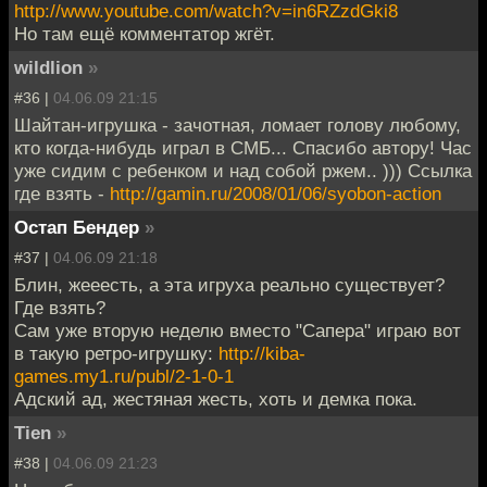
http://www.youtube.com/watch?v=in6RZzdGki8
Но там ещё комментатор жгёт.
wildlion
»
#36 |
04.06.09 21:15
Шайтан-игрушка - зачотная, ломает голову любому,
кто когда-нибудь играл в СМБ... Спасибо автору! Час
уже сидим с ребенком и над собой ржем.. ))) Ссылка
где взять -
http://gamin.ru/2008/01/06/syobon-action
Остап Бендер
»
#37 |
04.06.09 21:18
Блин, жееесть, а эта игруха реально существует?
Где взять?
Сам уже вторую неделю вместо "Сапера" играю вот
в такую ретро-игрушку:
http://kiba-
games.my1.ru/publ/2-1-0-1
Адский ад, жестяная жесть, хоть и демка пока.
Tien
»
#38 |
04.06.09 21:23