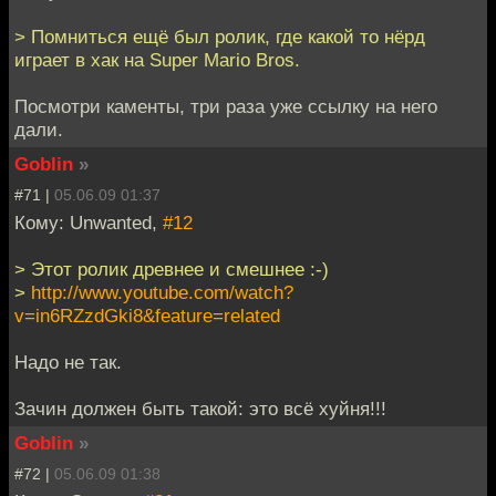
> Помниться ещё был ролик, где какой то нёрд
играет в хак на Super Mario Bros.
Посмотри каменты, три раза уже ссылку на него
дали.
Goblin
»
#71 |
05.06.09 01:37
Кому: Unwanted,
#12
> Этот ролик древнее и смешнее :-)
>
http://www.youtube.com/watch?
v=in6RZzdGki8&feature=related
Надо не так.
Зачин должен быть такой: это всё хуйня!!!
Goblin
»
#72 |
05.06.09 01:38