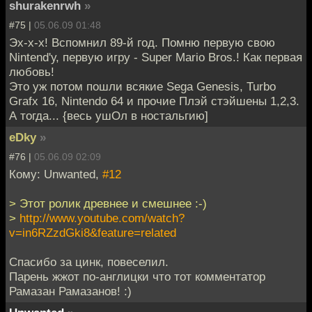
shurakenrwh
»
#75 |
05.06.09 01:48
Эх-х-х! Вспомнил 89-й год. Помню первую свою
Nintend'у, первую игру - Super Mario Bros.! Как первая
любовь!
Это уж потом пошли всякие Sega Genesis, Turbo
Grafx 16, Nintendo 64 и прочие Плэй стэйшены 1,2,3.
А тогда... {весь ушОл в ностальгию]
eDky
»
#76 |
05.06.09 02:09
Кому: Unwanted,
#12
> Этот ролик древнее и смешнее :-)
>
http://www.youtube.com/watch?
v=in6RZzdGki8&feature=related
Спасибо за цинк, повеселил.
Парень жжот по-англицки что тот комментатор
Рамазан Рамазанов! :)