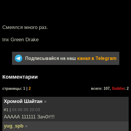
Смеялся много раз.
tnx Green Drake
Подписывайся на наш
канал в Telegram
Комментарии
cтраницы: 1 |
2
всего: 107,
Goblin
: 2
Хромой Шайтан
»
#1 |
04.06.09 20:03
ААААА 111111 Зач0т!!!
yug_spb
»