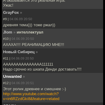
А оказывается это реальная игра.
Ужас!
GrayFox
»
#9 |
04.06.09 20:50
древняя тема))) тоже ржал))
Jlom
»
интеллектуал
#10 |
04.06.09 20:50
АХАХА!!!! РЕАНИМАЦИЮ МНЕ!!!
Новый Сибирец
»
#11 |
04.06.09 20:50
ААААААААААААААА111111
Надо срочно из шкапа Денди доставать!!!!
Unwanted
»
#12 |
04.06.09 20:51
Этот ролик древнее и смешнее :-)
http://www.youtube.com/watch?
v=in6RZzdGki8&feature=related