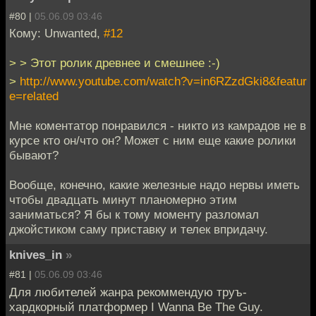
#80 |
05.06.09 03:46
Кому: Unwanted,
#12
> > Этот ролик древнее и смешнее :-)
>
http://www.youtube.com/watch?v=in6RZzdGki8&featur
e=related
Мне коментатор понравился - никто из камрадов не в
курсе кто он/что он? Может с ним еще какие ролики
бывают?
Вообще, конечно, какие железные надо нервы иметь
чтобы двадцать минут планомерно этим
заниматься? Я бы к тому моменту разломал
джойстиком саму приставку и телек впридачу.
knives_in
»
#81 |
05.06.09 03:46
Для любителей жанра рекоммендую труъ-
хардкорный платформер I Wanna Be The Guy.