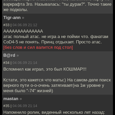
варкрафта 3го. Называлась: "ты дурак?". Точно такие
же подколы.
Tigr-ann
»
#33 |
04.06.09 21:12
АААААААААААААА
атас полный атас. не игра а не пойми что. фанатам
CoD4-5 не понять. Принц отдыхает. Просто атас.
[без слов и сил валится под стол]
B@rd
»
#34 |
04.06.09 21:14
Вспомнил как играл, это был КОШМАР!!!
Кстати, это кажется что маты:) На самом-деле поиск
верного пути о-о-очень затягивает(на 1м уровне у
меня было "-74" жизней)
mastan
»
#35 |
04.06.09 21:14
Напомнило ролик, виденный несколько лет назад: