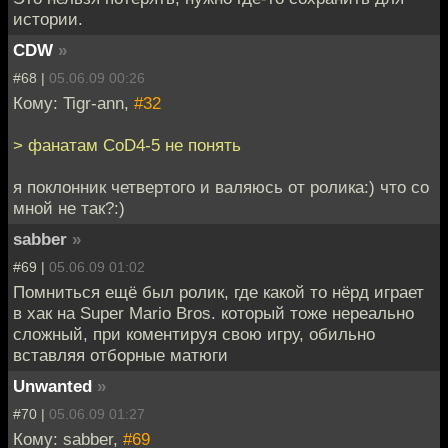
истории.
CDW
»
#68 |
05.06.09 00:26
Кому: Tigr-ann,
#32
> фанатам CoD4-5 не понять
я поклонник четвертого и валяюсь от ролика:) что со
мной не так?:)
sabber
»
#69 |
05.06.09 01:02
Помниться ещё был ролик, где какой то нёрд играет
в хак на Super Mario Bros. который тоже нереально
сложный, при коментируя свою игру, обильно
вставляя отборные матюги
Unwanted
»
#70 |
05.06.09 01:27
Кому: sabber,
#69