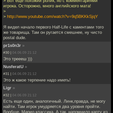
> Вот еще похожий ролик, но с комментариями
игрока. Осторожно, много английского мата!
>
>
http://www.youtube.com/watch?v=9q5BKKkSjqY
Я видел начало первого Half-Life с каментами того
же товарища. Там он ругается смешнее, ну чисто
postal dude.
pr1s0n3r
»
#30 |
04.06.09 21:12
Это треееш )))
NusferatU
»
#31 |
04.06.09 21:12
Это ж какое терпение надо иметь!
Ligr
»
#32 |
04.06.09 21:12
Есть еще один, аналогичный. Линк,правда, не могу
найти. Там игрок умудряется два уровня пройти.
Вообще, Марио классика. А так, напомнило карту из