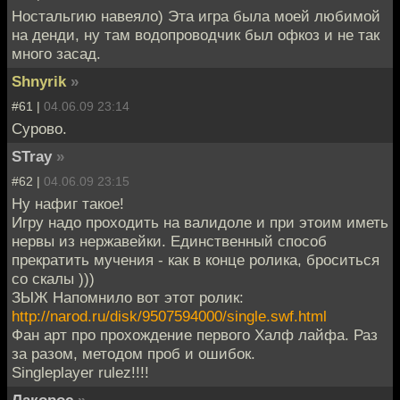
Ностальгию навеяло) Эта игра была моей любимой
на денди, ну там водопроводчик был офкоз и не так
много засад.
Shnyrik
»
#61 |
04.06.09 23:14
Сурово.
STray
»
#62 |
04.06.09 23:15
Ну нафиг такое!
Игру надо проходить на валидоле и при этоим иметь
нервы из нержавейки. Единственный способ
прекратить мучения - как в конце ролика, броситься
со скалы )))
ЗЫЖ Напомнило вот этот ролик:
http://narod.ru/disk/9507594000/single.swf.html
Фан арт про прохождение первого Халф лайфа. Раз
за разом, методом проб и ошибок.
Singleplayer rulez!!!!