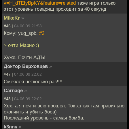
v=H_dTEIyBpKY&feature=related
таже игра только
этот уровень товарищ проходит за 40 секунд
MikeKr
»
#46 |
04.06.09 21:58
Кому: yug_spb,
#2
> очти Марио :)
Хуже. Почти АДЪ!
Доктор Верховцев
»
#47 |
04.06.09 22:02
Смеялся несколько раз!!!!
Carnage
»
#48 |
04.06.09 22:02
Хех, а я почти всю прошел. Ток хз как там правильно
окончить и убить боса)
Последний уровень - самая бомба.
k3nny
»