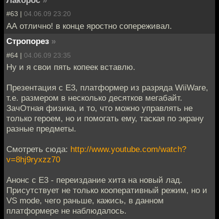
Лакорос
»
#63 |
04.06.09 23:20
АА отлично! в конце яростно сопереживал.
Стропорез
»
#64 |
04.06.09 23:35
Ну и я свои пять копеек вставлю.
Презентация с Е3, платформер из разряда WiiWare,
т.е. размером в несколько десятков мегабайт.
ЗачОтная физика, и то, что можно управлять не
только героем, но и помогать ему, таская по экрану
разные предметы.
Смотреть сюда:
http://www.youtube.com/watch?
v=8hj9ryxzz70
Анонс с Е3 - переиздание хита на новый лад.
Присутствует не только кооперативный режим, но и
VS mode, чего раньше, кажись, в данном
платформере не наблюдалось.