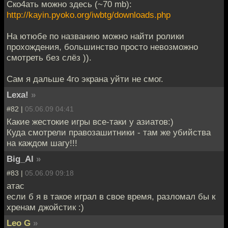
Ско4ать можно здесь (~70 mb):
http://kayin.pyoko.org/iwbtg/downloads.php
На ютюбе по названию можно найти ролики
прохождения, большинство просто невозможно
смотреть без слёз )).
Сам я дальше 4го экрана уйти не смог.
Lexa!
»
#82 |
05.06.09 04:41
Какие жестокие игры все-таки у азиатов:)
Куда смотрели правозашитники - там же убийства
на каждом шагу!!!
Big_Al
»
#83 |
05.06.09 09:18
атас
если б я в такое играл в свое время, разломал бы к
хренам джойстик :)
Leo G
»