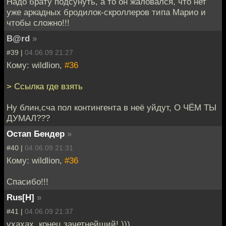
Надо брату подсунуть, а то он жаловался, что нет
уже аркадных бродилок-скроллеров типа Марио и
чтобы сложно!!!
B@rd
»
#39 |
04.06.09 21:27
Кому: wildlion,
#36
> Ссылка где взять
Ну блин,сча пол контингента в неё уйдут, О ЧЁМ ТЫ
ДУМАЛ???
Остап Бендер
»
#40 |
04.06.09 21:31
Кому: wildlion,
#36
Спасибо!!!
Rus[H]
»
#41 |
04.06.09 21:37
ухахах, конец зачетнейший! )))