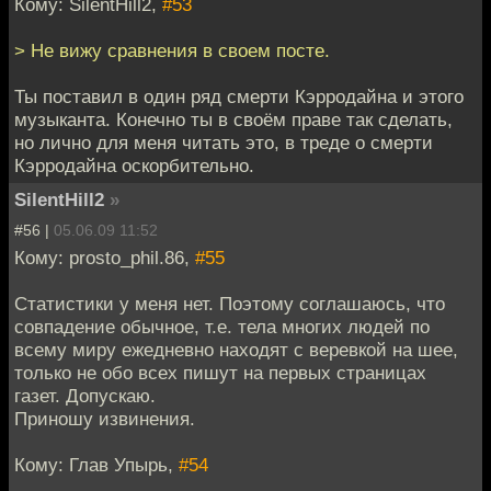
Кому: SilentHill2,
#53
> Не вижу сравнения в своем посте.
Ты поставил в один ряд смерти Кэрродайна и этого
музыканта. Конечно ты в своём праве так сделать,
но лично для меня читать это, в треде о смерти
Кэрродайна оскорбительно.
SilentHill2
»
#56 |
05.06.09 11:52
Кому: prosto_phil.86,
#55
Статистики у меня нет. Поэтому соглашаюсь, что
совпадение обычное, т.е. тела многих людей по
всему миру ежедневно находят с веревкой на шее,
только не обо всех пишут на первых страницах
газет. Допускаю.
Приношу извинения.
Кому: Глав Упырь,
#54