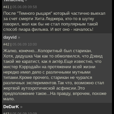
#41 |
05.06.09 09:58
После "Темного рыцаря" который частично выехал
за счет смерти Хита Леджера, кто-то в шутку
говорил, мол как бы не стал популярным такой
способ пиара фильма. И вот оно - началось!
dayvid
»
#42 |
05.06.09 10:00
Жалко, конечно...Колоритный был старикан.
Хотя, дедушка Чак как то обмолвился, что Дэвид
такой же каратист, как я актёр.Еще известно, что
мистер Кэррэдайн на протяжении всей жизни
нередко имел дело с различными мутными
типами.Кроме прочего, старикан не чурался
различных экспериментов.Так что, возможно стал
жертвой аутоэротической асфиксии.Это
предположение такое...На правду, впрочем, похоже
мало.
DeDarK
»
#43 |
05.06.09 10:09