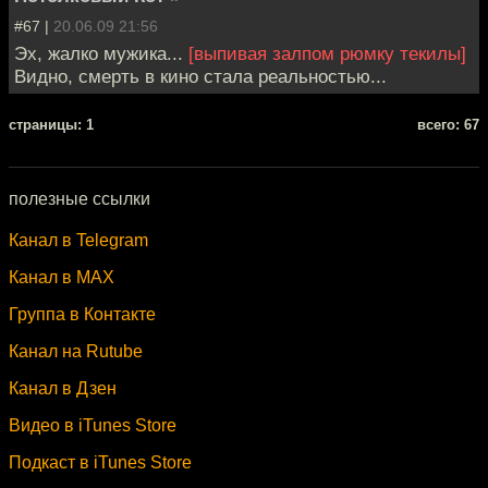
#67 |
20.06.09 21:56
Эх, жалко мужика...
[выпивая залпом рюмку текилы]
Видно, смерть в кино стала реальностью...
cтраницы: 1
всего: 67
полезные ссылки
Канал в Telegram
Канал в MAX
Группа в Контакте
Канал на Rutube
Канал в Дзен
Видео в iTunes Store
Подкаст в iTunes Store