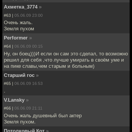
Ахметка_3774
»
#63 |
05.06.09 23:00
Очень жаль.
Земля пухом
Performer
»
#64 |
06.06.09 00:15
Ну, он боец)))И если он сам это сделал, то возможно
решил для себя ,что лучше умирать в своём уме и
на пике славы,чем старым и больным)
Старший гос
»
#65 |
06.06.09 16:53
.
V.Lansky
»
#66 |
06.06.09 21:11
Очень жаль душевный был актер
Земля пухом.
Потолковый Кот
»