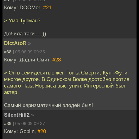
Кому: DOOMer,
#21
> Ума Турман?
Добила таки.....))
DictAtoR
»
#38 |
05.06.09 09:35
Кому: Дадли Смит,
#28
> Он в семидесятые жег. Гонка Смерти, Кунг-Фу, и
многое другое. В Одиноком Волке достойно против
самого Чака Норриса выступил. Интересный был
актер
Самый харизматичный злодей был!
SilentHill2
»
#39 |
05.06.09 09:37
Кому: Goblin,
#20