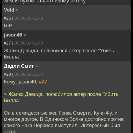
Земля пухом талантливому актёру.
Vold
»
#26 |
05.06.09 01:48
RIP....
jason46
»
#27 |
05.06.09 01:49
Жалко Дэвида, полюбился актер после "Убить
Билла"
Дадли Смит
»
#28 |
05.06.09 01:54
Кому: jason46,
#27
> Жалко Дэвида, полюбился актер после "Убить
Билла"
Он в семидесятые жег. Гонка Смерти, Кунг-Фу, и
многое другое. В Одиноком Волке достойно против
самого Чака Норриса выступил. Интересный был
актер