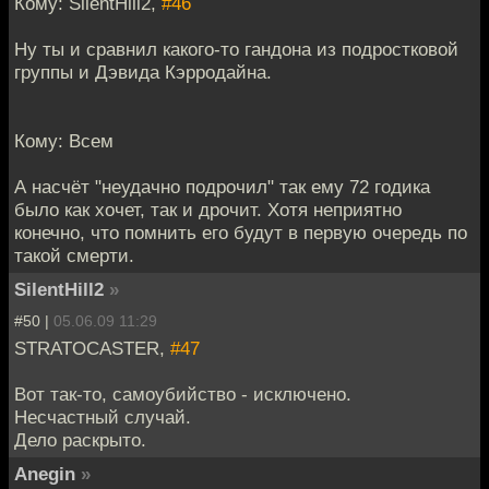
Кому: SilentHill2,
#46
Ну ты и сравнил какого-то гандона из подростковой
группы и Дэвида Кэрродайна.
Кому: Всем
А насчёт "неудачно подрочил" так ему 72 годика
было как хочет, так и дрочит. Хотя неприятно
конечно, что помнить его будут в первую очередь по
такой смерти.
SilentHill2
»
#50 |
05.06.09 11:29
STRATOCASTER,
#47
Вот так-то, самоубийство - исключено.
Несчастный случай.
Дело раскрыто.
Anegin
»