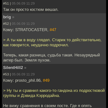
#51 |
05.06.09 11:29
Так он просто костюм вешал.
brig
»
#52 |
05.06.09 11:29
Кому: STRATOCASTER,
#47
> А ты как в воду глядел. Старик то действительно,
как говорится, неудачно подрочил.
Теперь, какая разница, судьба такая. Незаурядный
актер был. Земля пухом.
SilentHill2
»
#53 |
05.06.09 11:29
Кому: prosto_phil.86,
#49
> Ну ты и сравнил какого-то гандона из подростковой
группы и Дэвида Кэрродайна.
Не вижу сравнения в своем посте. Где я опять