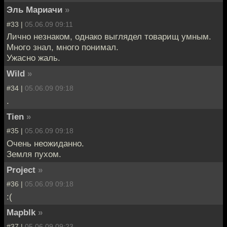
Эль Мариачи
»
#33 |
05.06.09 09:11
Лично незнаком, однако выглядел товарищ умным.
Много знал, много понимал.
Ужасно жаль.
Wild
»
#34 |
05.06.09 09:18
.
Tien
»
#35 |
05.06.09 09:18
Очень неожиданно.
Земля пухом.
Project
»
#36 |
05.06.09 09:18
:(
Mapblk
»
#37 |
05.06.09 09:23