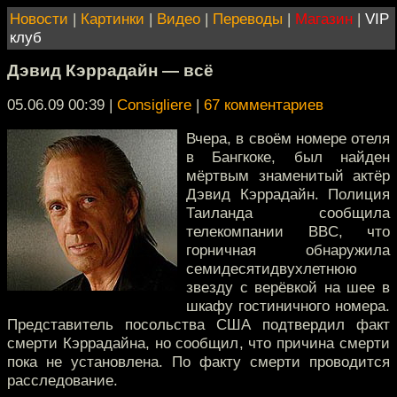
Новости
|
Картинки
|
Видео
|
Переводы
|
Магазин
|
VIP
клуб
Дэвид Кэррадайн — всё
05.06.09 00:39
|
Consigliere
|
67 комментариев
Вчера, в своём номере отеля
в Бангкоке, был найден
мёртвым знаменитый актёр
Дэвид Кэррадайн. Полиция
Таиланда сообщила
телекомпании BBC, что
горничная обнаружила
семидесятидвухлетнюю
звезду с верёвкой на шее в
шкафу гостиничного номера.
Представитель посольства США подтвердил факт
смерти Кэррадайна, но сообщил, что причина смерти
пока не установлена. По факту смерти проводится
расследование.