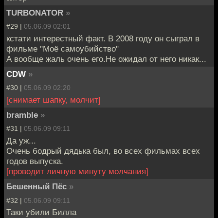
TURBONATOR
»
#29 |
05.06.09 02:01
кстати интерестный факт. В 2008 году он сыграл в
фильме "Моё самоубийство"
А вообще жаль очень его.Не ожидал от него никак...
CDW
»
#30 |
05.06.09 02:20
[снимает шапку, молчит]
bramble
»
#31 |
05.06.09 09:11
Да уж...
Очень бодрый дядька был, во всех фильмах всех
годов выпуска.
[проводит личную минуту молчания]
Бешенный Пёс
»
#32 |
05.06.09 09:11
Таки убили Билла