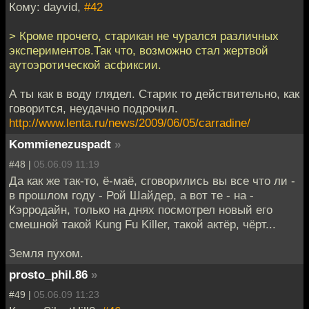
Кому: dayvid,
#42
> Кроме прочего, старикан не чурался различных
экспериментов.Так что, возможно стал жертвой
аутоэротической асфиксии.
А ты как в воду глядел. Старик то действительно, как
говорится, неудачно подрочил.
http://www.lenta.ru/news/2009/06/05/carradine/
Kommienezuspadt
»
#48 |
05.06.09 11:19
Да как же так-то, ё-маё, сговорились вы все что ли -
в прошлом году - Рой Шайдер, а вот те - на -
Кэрродайн, только на днях посмотрел новый его
смешной такой Kung Fu Killer, такой актёр, чёрт...
Земля пухом.
prosto_phil.86
»
#49 |
05.06.09 11:23