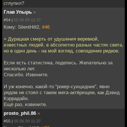
сглупил?
Глав Упырь
»
#54 |
05.06.09 11:37
Кому: SilentHill2,
#46
> Дурацкая смерть от удушения веревкой,
известных людей, в абсолютно разных частях света,
но в один день - на мой взгляд, совпадение редкое.
Если есть статистика, поделись. Желательно за
несколько лет.
Спасибо. Извините.
И уж конечно, какой-то "рокер-суицидник", явно
рядом не стоял с таким мега-актёрищем, как Дэвид
Кэррадайн.
Ещё раз, извините.
prosto_phil.86
»
#55 |
05.06.09 11:37