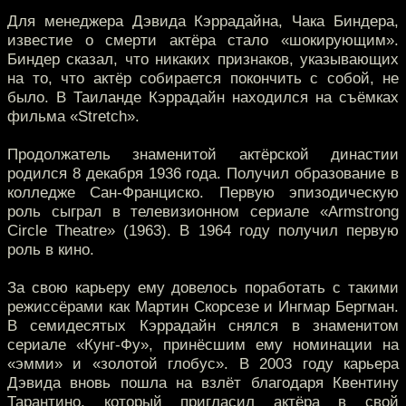
Для менеджера Дэвида Кэррадайна, Чака Биндера,
известие о смерти актёра стало «шокирующим».
Биндер сказал, что никаких признаков, указывающих
на то, что актёр собирается покончить с собой, не
было. В Таиланде Кэррадайн находился на съёмках
фильма «Stretch».
Продолжатель знаменитой актёрской династии
родился 8 декабря 1936 года. Получил образование в
колледже Сан-Франциско. Первую эпизодическую
роль сыграл в телевизионном сериале «Armstrong
Circle Theatre» (1963). В 1964 году получил первую
роль в кино.
За свою карьеру ему довелось поработать с такими
режиссёрами как Мартин Скорсезе и Ингмар Бергман.
В семидесятых Кэррадайн снялся в знаменитом
сериале «Кунг-Фу», принёсшим ему номинации на
«эмми» и «золотой глобус». В 2003 году карьера
Дэвида вновь пошла на взлёт благодаря Квентину
Тарантино, который пригласил актёра в свой