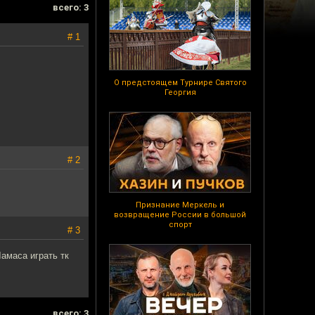
всего: 3
# 1
О предстоящем Турнире Святого
Георгия
# 2
Признание Меркель и
возвращение России в большой
спорт
# 3
амаса играть тк
всего: 3