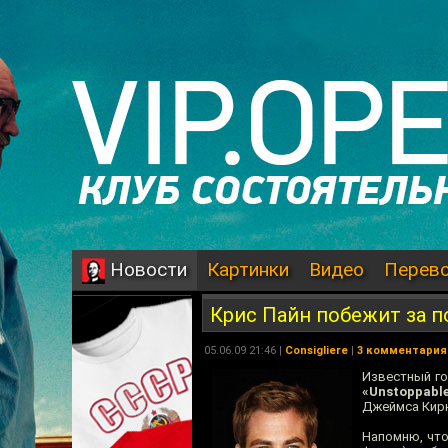
Картинки
Видео
Перев
Новости
Крис Пайн побежит за 
05.06.09 21:46 |
Consigliere
|
3 комментария
Известный г
«Unstoppabl
Джеймса Кирк
Напомню, что