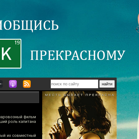
 паровозный фильм
вший роль капитана
тый их совместный