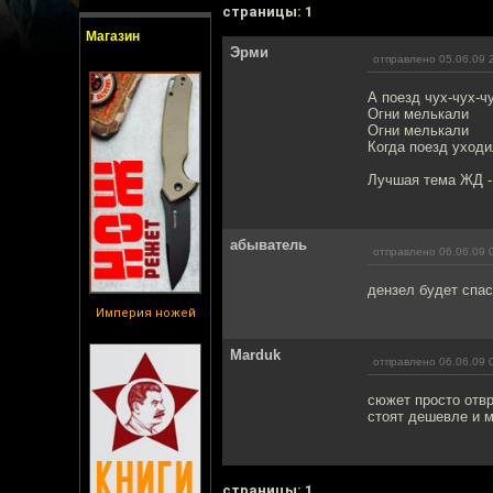
cтраницы: 1
Магазин
Эрми
отправлено 05.06.09 
А поезд чух-чух-ч
Огни мелькали
Огни мелькали
Когда поезд уходи
Лучшая тема ЖД -
абыватель
отправлено 06.06.09 
дензел будет спас
Империя ножей
Marduk
отправлено 06.06.09 
сюжет просто отвр
стоят дешевле и 
cтраницы: 1