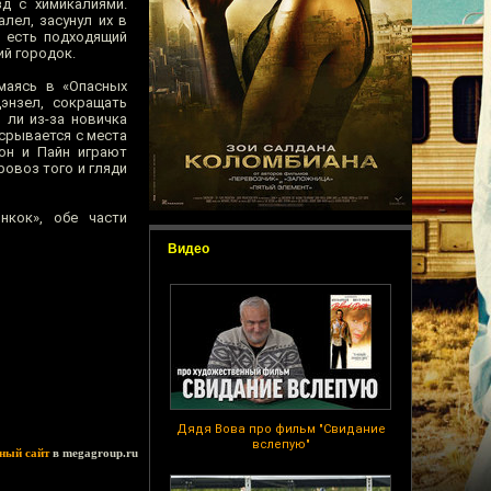
д с химикалиями.
лел, засунул их в
о есть подходящий
ий городок.
маясь в «Опасных
Дэнзел, сокращать
 ли из-за новичка
, срывается с места
он и Пайн играют
ровоз того и гляди
нкок», обе части
Видео
Дядя Вова про фильм "Свидание
вслепую"
ный сайт
в megagroup.ru