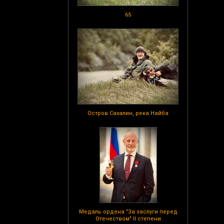
65
Остров Сахалин, река Найба
Медаль ордена "За заслуги перед
Отечеством" II степени