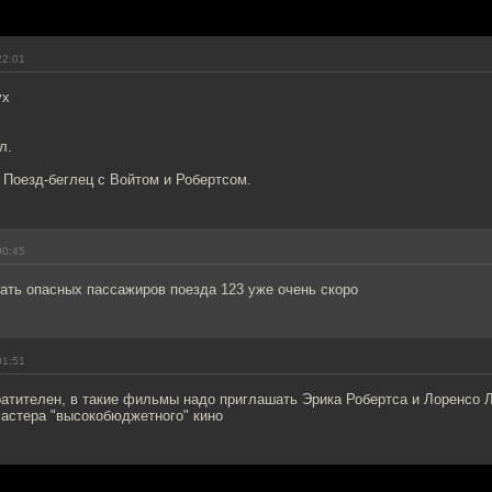
22:01
ух
л.
 Поезд-беглец с Войтом и Робертсом.
00:45
ать опасных пассажиров поезда 123 уже очень скоро
01:51
атителен, в такие фильмы надо приглашать Эрика Робертса и Лоренсо Л
мастера "высокобюджетного" кино