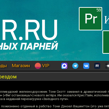
оды
Магазин
VIP
поездом
олливудский железнодорожник Тони Скотт заманил в драматический
e»
(«Фиг остановишь!») нового актёра. Им оказался Крис Пайн, исполни
а в недавней перезагрузке «Звёздного пути».
 пожизненно отданный в рабство Тони Дэнзел Вашингтон (это уже пя