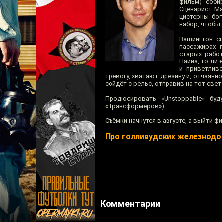
фильм) соби
Сценарист Ма
цистерны бог
набор, чтобы
Вашингтон с
пассажирах 
старых работ
Пайна, то ли 
и приветлив
тревогу, хватают дрезину и, отчаянн
сойдёт с рельс, отправив на тот све
Продюсировать «Unstoppable» буд
«Трансформеров»).
Съёмки начнутся в августе, а выйти 
Про голливудских железнод
Комментарии