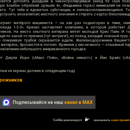
рается догонять ушедший в неконтролируемый заезд по США поез
рк Бомбэк («Крепкий орешек 4», «Ведьмина гора») химикалий не пожа
ато. Тут тебе и ядовитые субстанции, и легковоспламеняющиеся. Т
 устроить апокалипсис местного значения и стереть с карты близлежащ
ыграет матёрого машиниста — он как раз поднаторел в теме, сни
поезда 1-2-3». Кризис заставляет компанию, в которой работает 
ников. На место опытного ветерана метит молодой Крис Пайн. И то
ещё по какой-то причине (тут интрига!), но поезд, везущий опасный груз
о помахивая трубой скрывается вдали. Железнодорожники Вашингт
о матерясь, бросаются в погоню. Времени у них не много — отважный па
т население небольшого американского городка.
ут Джули Йорн («Макс Пэйн», «Война невест») и Йен Брайс («Хэ
фильм на экраны должен в следующем году.
орожников
Подписывайся на наш
канал в MAX
Goblin рекомендует
заказывать
одностранич