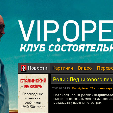
Картинки
Видео
Перев
Новости
Ролик Ледникового пер
07.06.09 04:13 |
Consigliere
|
23 комментари
Появился новый ролик
«Ледниковог
пытается защитить мелких диназаврят
раздавать у нас в кинотеатрах: