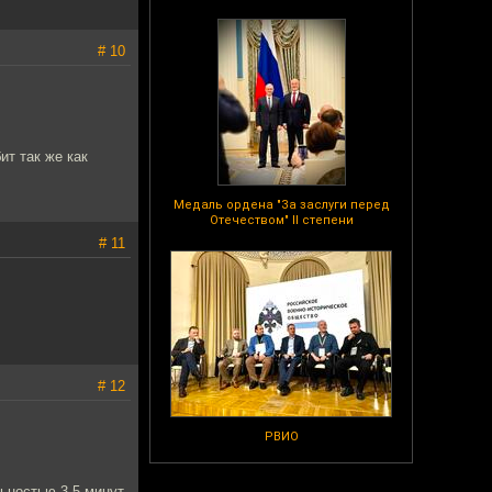
# 10
ит так же как
Медаль ордена "За заслуги перед
Отечеством" II степени
# 11
# 12
РВИО
ьностью 3-5 минут