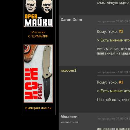
счастливую мамонт
Daron Dolm
отправлено 07.06.09 
Кому: Yoko,
#3
Магазин
ОПЕРМАЙКИ
> Есть мнение что
есть мнение, что 
пингвинам из мад
razoom1
отправлено 07.06.09 
Кому: Yoko,
#3
> Есть мнение что
Про неё есть, оче
Империя ножей
Marabern
отправлено 07.06.09 
малолетний
интересно а каков