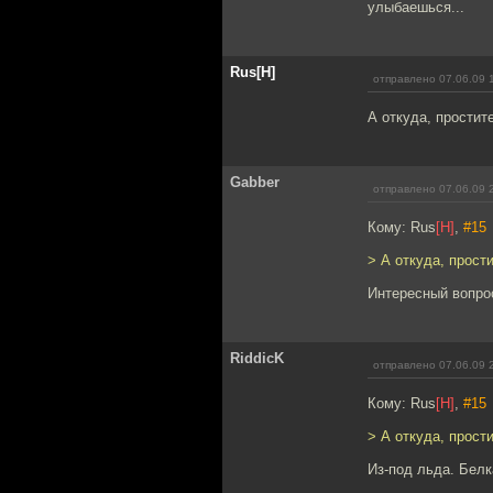
улыбаешься...
Rus[H]
отправлено 07.06.09 
А откуда, простит
Gabber
отправлено 07.06.09 
Кому: Rus
[H]
,
#15
> А откуда, прост
Интересный вопро
RiddicK
отправлено 07.06.09 
Кому: Rus
[H]
,
#15
> А откуда, прост
Из-под льда. Белк