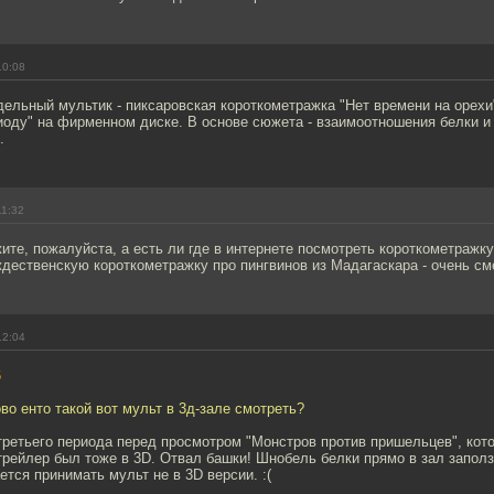
10:08
дельный мультик - пиксаровская короткометражка "Нет времени на орехи
иоду" на фирменном диске. В основе сюжета - взаимоотношения белки и
.
11:32
те, пожалуйста, а есть ли где в интернете посмотреть короткометражку
дественскую короткометражку про пингвинов из Мадагаскара - очень см
12:04
6
ово енто такой вот мульт в 3д-зале смотреть?
ретьего периода перед просмотром "Монстров против пришельцев", кото
трейлер был тоже в 3D. Отвал башки! Шнобель белки прямо в зал заполз
ется принимать мульт не в 3D версии. :(