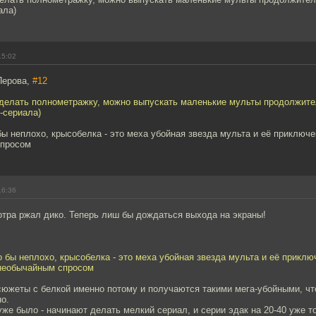
ала)
15:02
Перова,
#12
 делать полнометражку, можно выпускать маленькие мульты продолжите
-сериала)
ы неплохо, крысобелка - это меха убойная звезда мульта и её приключ
спросом
16:36
отра ржал дико. Теперь лиш бы дождаться выхода на экраны!
 бы неплохо, крысобелка - это меха убойная звезда мульта и её приклю
необычайным спросом
 сюжеты с белкой именно потому и получаются такими мега-убойными, ч
о.
уже было - начинают делать мелкий сериал, и серии эдак на 20-40 уже т