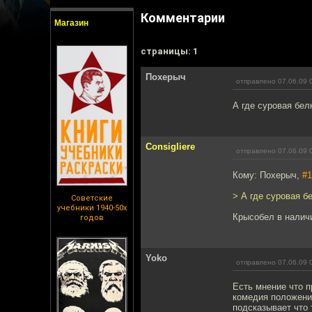
Комментарии
Магазин
cтраницы: 1
Похерыч
отправлено 07.06.09 
А где суровая бел
Consigliere
отправлено 07.06.09 
Кому: Похерыч,
#1
> А где суровая б
Советские
учебники 1940-50х
Крысобел в налич
годов
Yoko
отправлено 07.06.09 
Есть мнение что п
комедия положений
подсказывает что 