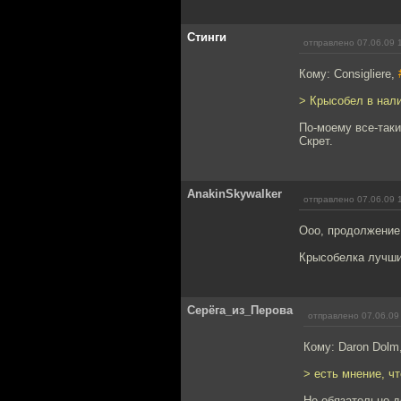
Стинги
отправлено 07.06.09 
Кому: Consigliere,
> Крысобел в нал
По-моему все-таки
Скрет.
AnakinSkywalker
отправлено 07.06.09 
Ооо, продолжение
Крысобелка лучши
Серёга_из_Перова
отправлено 07.06.09
Кому: Daron Dolm
> есть мнение, ч
Не обязательно 