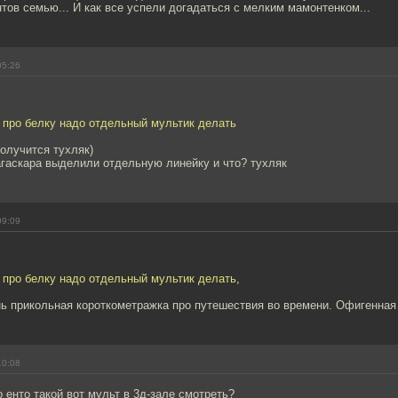
ов семью... И как все успели догадаться с мелким мамонтенком...
05:26
 про белку надо отдельный мультик делать
получится тухляк)
агаскара выделили отдельную линейку и что? тухляк
09:09
 про белку надо отдельный мультик делать,
нь прикольная короткометражка про путешествия во времени. Офигенная
10:08
о енто такой вот мульт в 3д-зале смотреть?