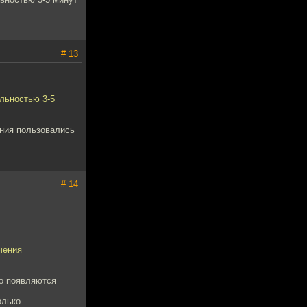
# 13
льностью 3-5
ения пользовались
# 14
чения
то появляются
олько