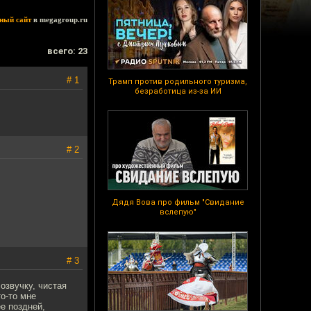
ный сайт
в megagroup.ru
всего: 23
# 1
Трамп против родильного туризма,
безработица из-за ИИ
# 2
Дядя Вова про фильм "Свидание
вслепую"
# 3
озвучку, чистая
то-то мне
ее поздней,