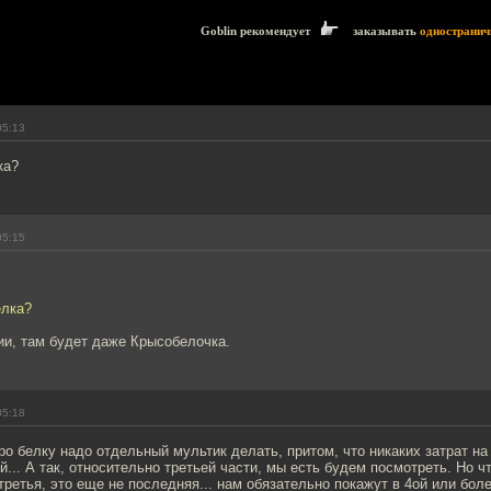
Goblin рекомендует
заказывать
одностранич
05:13
ка?
05:15
елка?
ии, там будет даже Крысобелочка.
05:18
ро белку надо отдельный мультик делать, притом, что никаких затрат на 
... А так, относительно третьей части, мы есть будем посмотреть. Но ч
третья, это еще не последняя... нам обязательно покажут в 4ой или бол