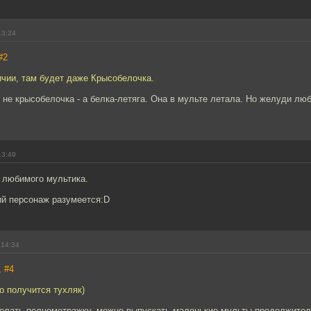
13:24
#2
ичии, там будет даже Крысобелочка.
 не крысобелочка - а белка-летяга. Она в мульте летала. Но желуди люб
13:49
 любимого мультика.
й персонаж разумеется:D
 14:34
,
#4
то получится тухляк)
делать полнометражку, можно выпускать маленькие мульты продолжител