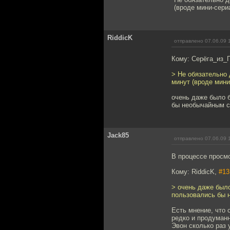
(вроде мини-сери
RiddicK
отправлено 07.06.09 
Кому: Серёга_из_
> Не обязательно
минут (вроде мини
очень даже было б
бы необычайным 
Jack85
отправлено 07.06.09 
В процессе просм
Кому: RiddicK,
#13
> очень даже было
пользовались бы 
Есть мнение, что
редко и продуманн
Эвон сколько раз 