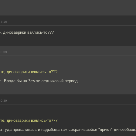
17:16
е, динозаврики взялись-то???
20:39
ите, динозаврики взялись-то???
с. Вроде бы на Земле ледниковый период.
20:39
ите, динозаврики взялись-то???
а туда провалилась и надыбала там сохранившейся "приют" динозёбров