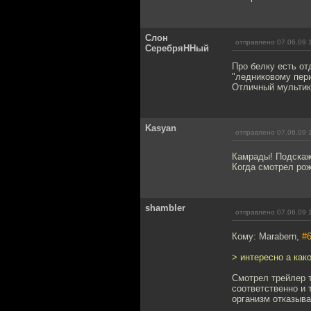
Слон
отправлено 07.06.09 
СеребряННый
Про белку есть от
"ледниковому пер
Отличный мультик
Kasyan
отправлено 07.06.09 
Камрады! Подскажи
Когда смотрел рож
shambler
отправлено 07.06.09 
Кому: Marabern,
#
> интересно а как
Смотрел трейлер т
соответственно и 
организм отказыва