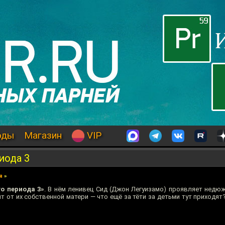
оды
Магазин
VIP
иода 3
я
»
о периода 3»
. В нём ленивец Сид (Джон Легуизамо) проявляет недю
 от их собственной матери — что ещё за тёти за детьми тут приходят?