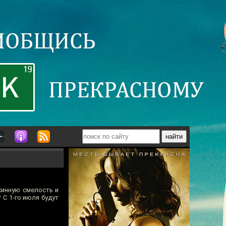
жинную смелость и
 С 1-го июля будут