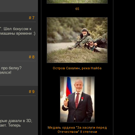
65
# 7
". Шел бонусом к
 машины времени :)
# 8
 про белку?
Остров Сахалин, река Найба
еялся!
# 9
рые давали в 3D,
ает. Теперь
Медаль ордена "За заслуги перед
Отечеством" II степени