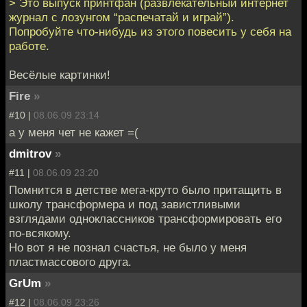
> Это выпуск принтфан (развлекательный интернет
журнал с лозунгом “распечатай и играй”).
Попробуйте что-нибудь из этого повесить у себя на
работе.
Весёлые картинки!
Fire
»
#10 |
08.06.09 23:14
а у меня чет не кажет =(
dmitrov
»
#11 |
08.06.09 23:20
Помнится в детстве мега-круто было притащить в
школу трансформера и под завистливыми
взглядами одноклассников трансформировать его
по-всякому.
Но вот я не познал счастья, не было у меня
пластмассового друга.
GrUm
»
#12 |
08.06.09 23:26