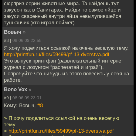
сюрприз серии животные мира. Та найдешь тут
закусон как в Санитарах. Найди то самое яйцо и
закуси сваренный внутри яйца невылупившейся
тушканчик.(кто играл поймет)
Вовыч
»
#8 |
08.06.09 22:55
Я хочу поделиться ссылкой на очень веселую тему.
http://printfun.ru/files/59499/pf-13-dverstva.pdf
Это выпуск принтфан (развлекательный интернет
журнал с лозунгом “распечатай и играй”).
Попробуйте что-нибудь из этого повесить у себя на
работе.
Bono Vox
»
#9 |
08.06.09 23:01
Кому: Вовыч,
#8
> Я хочу поделиться ссылкой на очень веселую
тему.
>
http://printfun.ru/files/59499/pf-13-dverstva.pdf