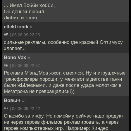
... Имел Бобби хобби,
Он деньги любил
Любил и копил
ellektronik
»
#5 |
08.06.09 22:23
сильные рекламы, особенно где красный Оптимусу
хлопает...
Bono Vox
»
#6 |
08.06.09 22:37
Реклама М'энд'Мса жжот, смеялся. Ну и игрушечные
трансформеры хороши, у меня вот в детстве танки
были жЫлезными, и даже после удара молотком в
Мегатрона не превращались!))
Вовыч
»
#7 |
08.06.09 22:42
Спасибо за инфу. Но помойму сейчас надо продукт
не через героев фильмов рекламировать, а через
героев компьютерных игр. Например: Киндер