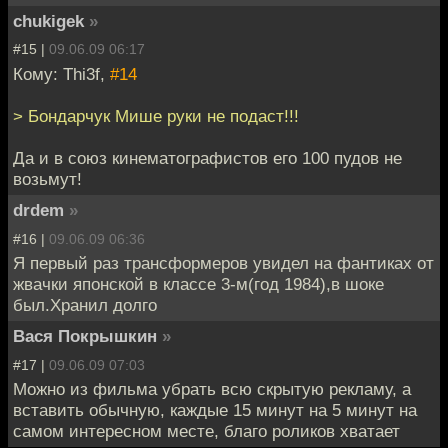
chukigek
»
#15 |
09.06.09 06:17
Кому: Thi3f,
#14
> Бондарчук Мише руки не подаст!!!
Да и в союз кинематографистов его 100 пудов не
возьмут!
drdem
»
#16 |
09.06.09 06:36
Я первый раз трансформеров увидел на фантиках от
жвачки японской в классе 3-м(год 1984),в шоке
был.Хранил долго
Вася Покрышкин
»
#17 |
09.06.09 07:03
Можно из фильма убрать всю скрытую рекламу, а
вставить обычную, каждые 15 минут на 5 минут на
самом интересном месте, благо роликов хватает