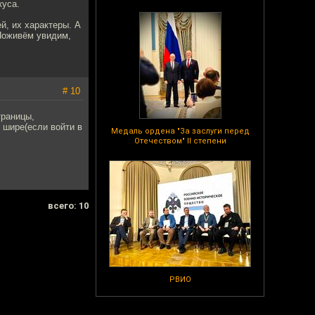
куса.
й, их характеры. А
 Поживём увидим,
# 10
траницы,
 шире(если войти в
Медаль ордена "За заслуги перед
Отечеством" II степени
всего: 10
РВИО