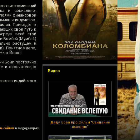
ских воспоминаний
ика и социально-
слоями финансовой
ьман и индуистов.
илия. Приведёт в
ающих свой путь к
осреди всей этой
в Бомбей (Мумбай)
тельно растущем и
и). Понятное дело,
 Нью-Йорка.
ни Бойл постоянно
ге и окончательно
Видео
нового индийского
Дядя Вова про фильм "Свидание
вслепую"
ие сайтов
в megagroup.ru