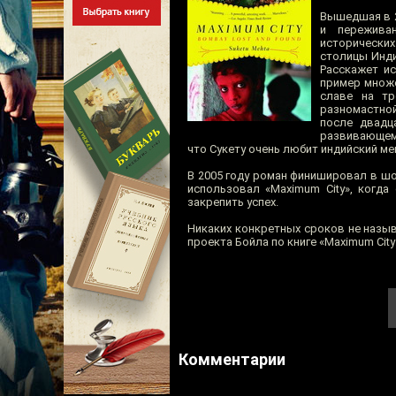
Вышедшая в 2
и переживан
исторических
столицы Инди
Расскажет и
пример множе
славе на тр
разномастной
после двадц
развивающемс
что Сукету очень любит индийский ме
В 2005 году роман финишировал в шо
использовал «Maximum City», когда
закрепить успех.
Никаких конкретных сроков не назыв
проекта Бойла по книге «Maximum City
Комментарии