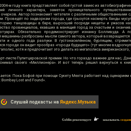
004-м году книга представляет собой густой замес из автобиографиче
ий личного характера, заметок проницательного путешественн
 очерков. Автор познакомит читателя с различными общественными 
и. Проведёт по задворкам города, где грызутся насмерть банды мусул
сторию танцовщицы в баре, выросшей посреди нищеты и ужасов нас
ство провинциалов, ехавших в манящий город за счастьем и оканчив
отуарах. Обязательно продемонстрирует изнанку Болливуда. А п
 мешанины разбросаны мысли самого автора, который возвращается 
ати и одного года разлуки. В густонаселённом, бурлящем, стреми
я городе он видит прообраз «города будущего» (тут многие вздрогнул
гаполис, хотя и предпочитает это делать из мегаполиса американского,
рт-листе Пулитцеровской премии. Но что гораздо важнее для нас, Дэн
 снимал своего «Миллионера». И вот теперь решил вернуться к кни
ается. Пока Бофой при помощи Сукету Мехта работает над сценарием 
: Bombay Lost and Found».
Слушай подкасты на
Яндекс.Музыка
Goblin рекомендует
заказывать
создан