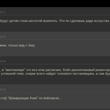
06:17
 будут детям глаза кислотой выжигать. Что не сделаешь ради исскуства.
06:36
мое, только вид с боку
08:26
 в "миллионере" это все итак расписано. Бойл разноплановый режессер
и успешной теме, скорее всего найдет толкового постановщика, а сам б
09:15
м-то)) "Шокирующая Азия" по бойловски...