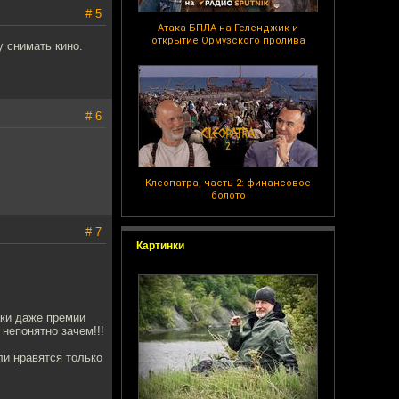
# 5
Атака БПЛА на Геленджик и
открытие Ормузского пролива
у снимать кино.
# 6
Клеопатра, часть 2: финансовое
болото
# 7
Картинки
аки даже премии
непонятно зачем!!!
ли нравятся только