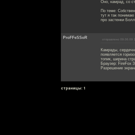
Оно, камрад, со с
По теме: Собствен
тут я так понимаю
про застенки Болл
ProFFeSSoR
отправлено 09.06.09 
Камрады, сердечно
появляется горизо
топик, ширина стр
Браузер: FireFox 3
Разрешение экран
cтраницы: 1