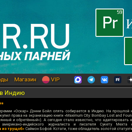
оды
Магазин
VIP
 в Индию
ев
ремии «Оскар» Дэнни Бойл опять собирается в Индию. На прошлой 
купил права на экранизацию книги «Maximum City: Bombay Lost and Foun
янный и обретённый»). А сегодня стало известно, что адаптировать 
 американо-индийского журналиста и писателя Сукету Мехта с
 из трущоб»
Саймон Бофой. Кстати, тоже обладатель золотой статуэтк