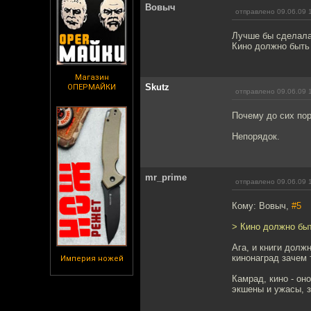
Вовыч
отправлено 09.06.09 
Лучше бы сделала 
Кино должно быть 
Магазин
Skutz
ОПЕРМАЙКИ
отправлено 09.06.09 
Почему до сих пор
Непорядок.
mr_prime
отправлено 09.06.09 
Кому: Вовыч,
#5
> Кино должно быт
Ага, и книги долж
кинонаград зачем 
Империя ножей
Камрад, кино - он
экшены и ужасы, з