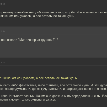
10:21
рекламу - читайте книгу «Миллионера из трущоб». И все зачем по этом
экшеном или ужасом, а все остальное такая чушь.
12:24
 не назвали "Миллионер из трущоб 2" ?
13:03
ь экшеном или ужасом, а все остальное такая чушь.
ны быть либо фантастика, либо фэнтези, все остальное чушь. А эти дур
то понапридумывали, денег кучу вложили, и награждают непонятно кого, 
о кино. И бывает разным. Каким оно должно быть определяешь не ты. Ес
начит смотри только экшены и ужасы.