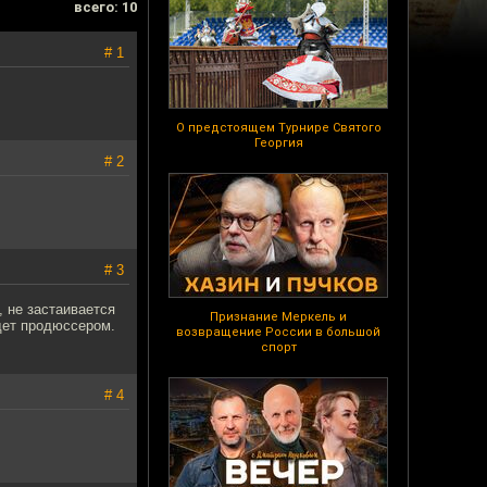
всего: 10
# 1
О предстоящем Турнире Святого
Георгия
# 2
# 3
, не застаивается
Признание Меркель и
удет продюссером.
возвращение России в большой
спорт
# 4