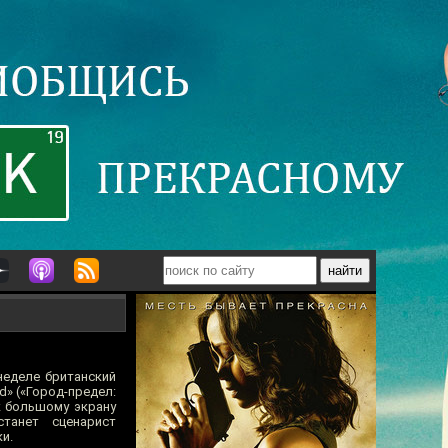
неделе британский
d» («Город-предел:
к большому экрану
танет сценарист
и.