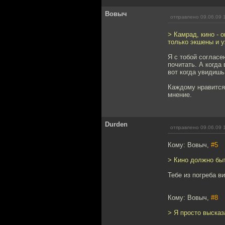
Вовыч
отправлено 09.06.09 
> Камрад, кино - 
только экшены и у
Я с тобой согласен
почитать. А когда
вот когда увидишь
Каждому нравится
мнение.
Durden
отправлено 09.06.09 
Кому: Вовыч,
#5
> Кино должно быт
Тебе из погреба ви
Кому: Вовыч,
#8
> Я просто высказ