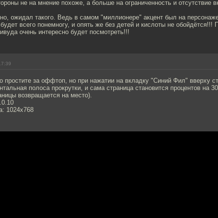
тороны не на мнение похоже, а больше на ограниченность и отсутствие в
но, ожидал такого. Ведь в самом "миллионере" акцент был на персонаже
 будет всего понемногу, и опять же без детей и кислоты не обойдётся!!!
ивуда очень интересно будет посмотреть!!!
17:39
 простите за оффтоп, но при нажатии на вкладку "Синий Фил" вверху с
нтальная полоса прокрутки, и сама страница становится процентов на 30
аницы возвращается на место).
.0.10
а: 1024х768