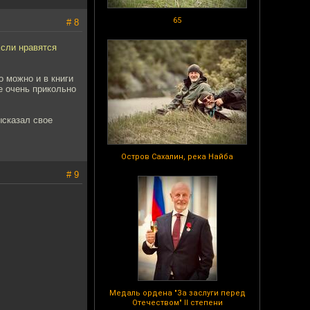
65
# 8
Если нравятся
о можно и в книги
не очень прикольно
ысказал свое
Остров Сахалин, река Найба
# 9
Медаль ордена "За заслуги перед
Отечеством" II степени