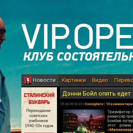
Картинки
Видео
Перев
Новости
Дэнни Бойл опять едет
09.06.09 04:23 |
Consigliere
|
10 комментари
Триумфатор п
режиссёр при
Бомбей потер
этот роман
«Миллионера