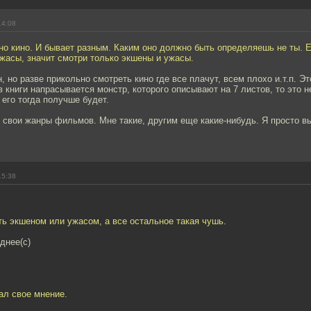
14:08
оно кино. И бывает разным. Каким оно должно быть определяешь не ты. 
жасы, значит смотри только экшены и ужасы.
, но разве прикольно смотреть кино где все плачут, всем плохо и.т.п. Эт
 в книги напрасывается монстр, которого описывают на 7 листов, то это 
 его тогда получше будет.
 свои жанры фильмов. Мне такие, другим еще какие-нибудь. Я просто в
15:38
ь экшеном или ужасом, а все остальное такая чушь.
днее(c)
ал свое мнение.