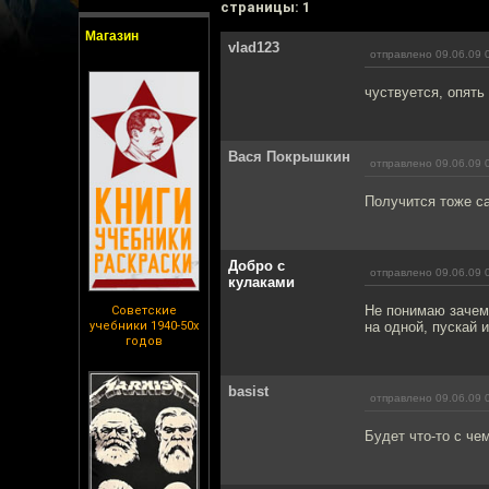
cтраницы: 1
Магазин
vlad123
отправлено 09.06.09 
чуствуется, опять
Вася Покрышкин
отправлено 09.06.09 
Получится тоже са
Добро с
отправлено 09.06.09 
кулаками
Не понимаю зачем,
Советские
учебники 1940-50х
на одной, пускай 
годов
basist
отправлено 09.06.09 
Будет что-то с че