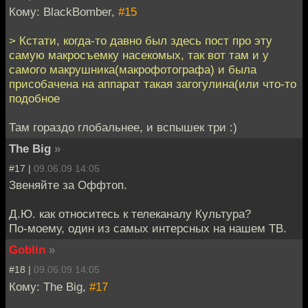
Кому: BlackBomber,
#15
> Кстати, когда-то давно был здесь пост про эту
самую макросъемку насекомых, так вот там и у
самого макрушника(макрофотографа) и была
присобачена на аппарат такая загогулина(или что-то
подобное
Там гораздо глобальнее, и вспышек три :)
The Big
»
#17 |
09.06.09 14:05
Звеняйте за Оффтоп.
Д.Ю. как относитесь к телеканалу Культура?
По-моему, один из самых интерсных на нашем ТВ.
Goblin
»
#18 |
09.06.09 14:05
Кому: The Big,
#17