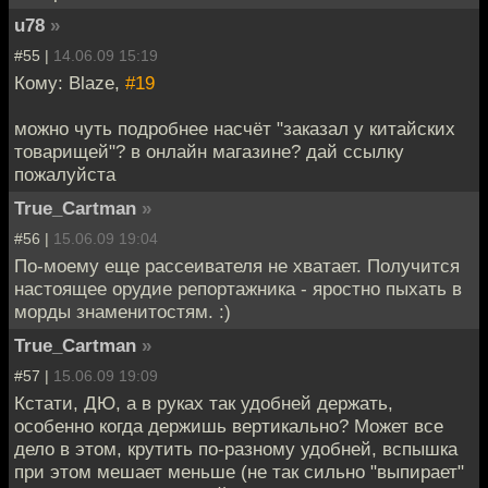
u78
»
#55 |
14.06.09 15:19
Кому: Blaze,
#19
можно чуть подробнее насчёт "заказал у китайских
товарищей"? в онлайн магазине? дай ссылку
пожалуйста
True_Cartman
»
#56 |
15.06.09 19:04
По-моему еще рассеивателя не хватает. Получится
настоящее орудие репортажника - яростно пыхать в
морды знаменитостям. :)
True_Cartman
»
#57 |
15.06.09 19:09
Кстати, ДЮ, а в руках так удобней держать,
особенно когда держишь вертикально? Может все
дело в этом, крутить по-разному удобней, вспышка
при этом мешает меньше (не так сильно "выпирает"