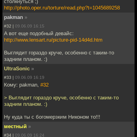
столкнуться ;)
http://photo.oper.ru/torture/read.php?t=1045689258
pakman
»
#32 |
09.06.09 16:15
А вот еще подобный девайс:
http://www.lensart.ru/picture-pid-14d4d.htm
Выглядит гораздо круче, особенно с таким-то
задним планом. :)
UltraSonic
»
#33 |
09.06.09 16:19
Кому: pakman,
#32
> Выглядит гораздо круче, особенно с таким-то
задним планом. :)
Ну куда ты с богомерзким Никоном то!!!
местный
»
#34 |
09.06.09 16:24