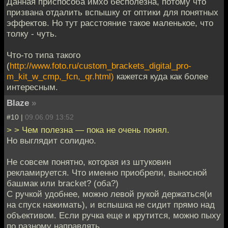
Данная приспособа имхо бесполезна, потому что
призвана отдалить вспышку от оптики для понятных
эффектов. Но тут расстояние такое маленькое, что
толку - чуть.
Что-то типа такого
(
http://www.foto.ru/custom_brackets_digital_pro-
m_kit_w_cmp,_fcn,_qr.html)
кажется куда как более
интересным.
Blaze
»
#10 |
09.06.09 13:52
> > Чем полезна — пока не очень понял.
Но выглядит солидно.
Не совсем понятно, которая из штуковин
рекламируется. Что именно приобрели, выносной
башмак или bracket? (оба?)
С ручкой удобнее, можно левой рукой держаться(и
на спуск нажимать), и вспышка не сидит прямо над
объективом. Если ручка еще и крутится, можно пыху
по разному направлять.