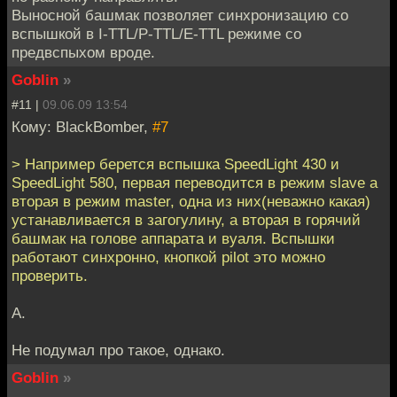
Выносной башмак позволяет синхронизацию со
вспышкой в I-TTL/P-TTL/E-TTL режиме со
предвспыхом вроде.
Goblin
»
#11 |
09.06.09 13:54
Кому: BlackBomber,
#7
> Например берется вспышка SpeedLight 430 и
SpeedLight 580, первая переводится в режим slave а
вторая в режим master, одна из них(неважно какая)
устанавливается в загогулину, а вторая в горячий
башмак на голове аппарата и вуаля. Вспышки
работают синхронно, кнопкой pilot это можно
проверить.
А.
Не подумал про такое, однако.
Goblin
»