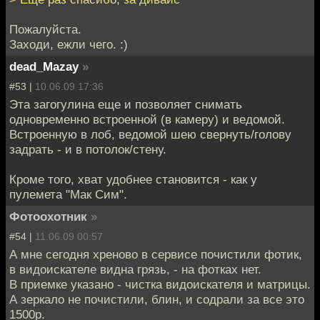
Пожалуйста.
Заходи, ежли чего. :)
dead_Mazay
»
#53 |
10.06.09 17:36
Эта загогулина еще и позволяет снимать
одновременно встроенной (в камеру) и ведомой.
Встроенную в лоб, ведомой шею свернуть/голову
задрать - и в потолок/стену.
Кроме того, хват удобнее становится - как у
пулемета "Мак Сим".
Фотоохотник
»
#54 |
11.06.09 00:57
А мне сегодня хреново в сервисе почистили фотик,
в видоискателе видна грязь, - на фотках нет.
В приемке указано - чистка видоискателя и матрицы.
А зеркало не почистили, блин, и содрали за все это
1500р.