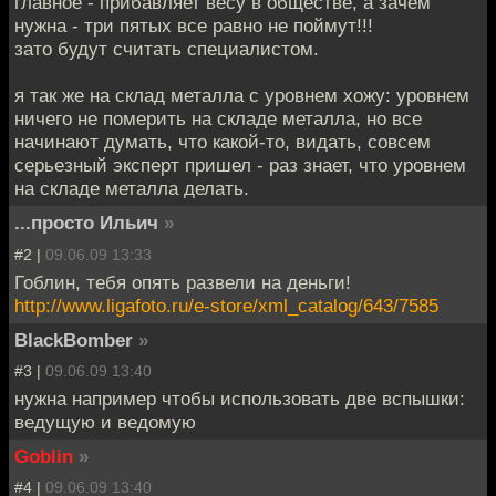
главное - прибавляет весу в обществе, а зачем
нужна - три пятых все равно не поймут!!!
зато будут считать специалистом.
я так же на склад металла с уровнем хожу: уровнем
ничего не померить на складе металла, но все
начинают думать, что какой-то, видать, совсем
серьезный эксперт пришел - раз знает, что уровнем
на складе металла делать.
...просто Ильич
»
#2 |
09.06.09 13:33
Гоблин, тебя опять развели на деньги!
http://www.ligafoto.ru/e-store/xml_catalog/643/7585
BlackBomber
»
#3 |
09.06.09 13:40
нужна например чтобы использовать две вспышки:
ведущую и ведомую
Goblin
»
#4 |
09.06.09 13:40