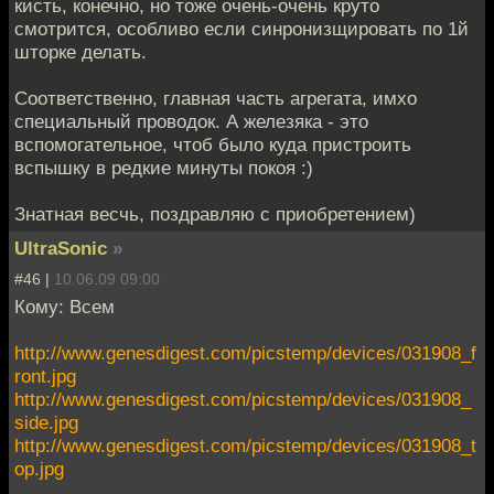
кисть, конечно, но тоже очень-очень круто
смотрится, особливо если синронизщировать по 1й
шторке делать.
Соответственно, главная часть агрегата, имхо
специальный проводок. А железяка - это
вспомогательное, чтоб было куда пристроить
вспышку в редкие минуты покоя :)
Знатная весчь, поздравляю с приобретением)
UltraSonic
»
#46 |
10.06.09 09:00
Кому: Всем
http://www.genesdigest.com/picstemp/devices/031908_f
ront.jpg
http://www.genesdigest.com/picstemp/devices/031908_
side.jpg
http://www.genesdigest.com/picstemp/devices/031908_t
op.jpg