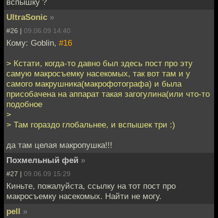
вспышку ?
UltraSonic
»
#26 |
09.06.09 14:40
Кому: Goblin,
#16
> Кстати, когда-то давно был здесь пост про эту
самую макросъемку насекомых, так вот там и у
самого макрушника(макрофотографа) и была
присобачена на аппарат такая загогулина(или что-то
подобное
>
> Там гораздо глобальнее, и вспышек три :)
да там целая макропушка!!!
Похмельный фей
»
#27 |
09.06.09 15:29
Киньте, пожалуйста, ссылку на тот пост про
макросъемку насекомых. Найти не могу.
pell
»