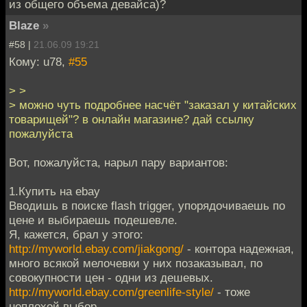
из общего объема девайса)?
Blaze
»
#58 |
21.06.09 19:21
Кому: u78,
#55
> >
> можно чуть подробнее насчёт "заказал у китайских
товарищей"? в онлайн магазине? дай ссылку
пожалуйста
Вот, пожалуйста, нарыл пару вариантов:
1.Купить на ebay
Вводишь в поиске flash trigger, упорядочиваешь по
цене и выбираешь подешевле.
Я, кажется, брал у этого:
http://myworld.ebay.com/jiakgong/
- контора надежная,
много всякой мелочевки у них позаказывал, по
совокупности цен - одни из дешевых.
http://myworld.ebay.com/greenlife-style/
- тоже
неплохой выбор.