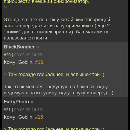
приобрести внешний синхронизатор.
>
Это да, я с тех пор как у китайских товарищей
заказал передатчик и пару приемников (еще 2
"ножки" для вспышек пришли), башмаками не
пользовался почти.
BlackBomber
»
#20 |
09.06.09 14:08
Кому: Goblin,
#16
> Там гораздо глобальнее, и вспышек три :)
Так кто ж мешает : ведущую на бамшак, одну
ведомую в зазгогулину, одну в руку и вперед :-)
FattyPhoto
»
#21 |
09.06.09 14:10
Кому: Goblin,
#16
> Там гораздо глобальнее, и вспышек три :)