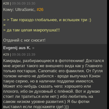
#28 |
09.06.09 15:30
Кому: UltraSonic,
#26
> > Там гораздо глобальнее, и вспышек три :)
>
> да там целая макропушка!!!
Отдачей с ног сносит!
Evgenij aus K.
»
#29 |
09.06.09 15:39
Камрады, разбирающиеся в фототехнике! Достался
мне агрегат такого же внешнего вида как у Главного
только постарше, Canomatic его фамилия. От Гугля
толком ничего не добился - вроде выпучкал Кэнон
такую серию, но в наличии подделки имеются.
Может кто нибудь сказать чего: хорошего или
плохого, ибо он духовный с плёнкой. Вот и думаю
стоит ли тратиться или нет:) ибо любитель на
самом низком уровне развития:) Я бы фотки
выставил если подскажете где!:)))