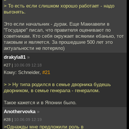
> То есть если слишком хорошо работает - надо
выгонять.
Это если начальник - дурак. Еще Макиавели в
"Государе" писал, что правителя оценивают по
советникам. Кто себя окружает всякими ебанько, тот
таковым и является. За прошедшие 500 лет это
актуальности не потеряло)
drakyla81
»
#27 |
10.06.09 12:18
Кому: Schneider,
#21
> > Ну типа родился в семье дворника будешь
дворником, в семье генерала - генералом.
Такое кажется и в Японии было.
Anothervovka
»
#28 |
10.06.09 12:19
>Однажды мне предложили роль в