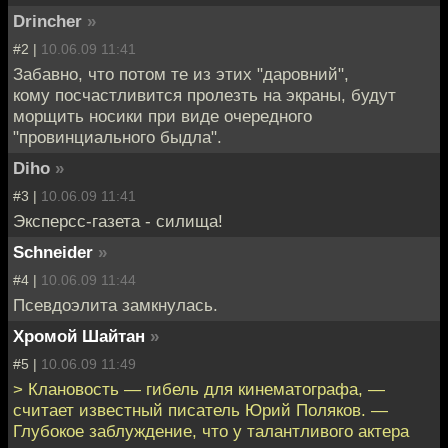
Drincher
»
#2 |
10.06.09 11:41
Забавно, что потом те из этих "даровний",
кому посчастливится пролезть на экраны, будут
морщить носики при виде очередного
"провинциального быдла".
Diho
»
#3 |
10.06.09 11:41
Эксперсс-газета - силища!
Schneider
»
#4 |
10.06.09 11:44
Псевдоэлита замкнулась.
Хромой Шайтан
»
#5 |
10.06.09 11:49
> Клановость — гибель для кинематографа, —
считает известный писатель Юрий Поляков. —
Глубокое заблуждение, что у талантливого актера