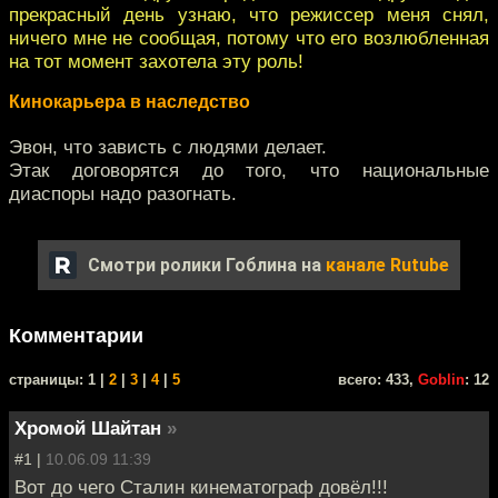
прекрасный день узнаю, что режиссер меня снял,
ничего мне не сообщая, потому что его возлюбленная
на тот момент захотела эту роль!
Кинокарьера в наследство
Эвон, что зависть с людями делает.
Этак договорятся до того, что национальные
диаспоры надо разогнать.
Смотри ролики Гоблина на
канале Rutube
Комментарии
cтраницы: 1 |
2
|
3
|
4
|
5
всего: 433,
Goblin
: 12
Хромой Шайтан
»
#1 |
10.06.09 11:39
Вот до чего Сталин кинематограф довёл!!!