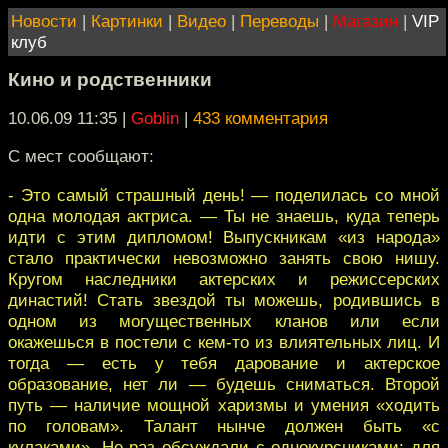
Новости
|
Картинки
|
Видео
|
Переводы
|
Магазин
|
VIP
клуб
Кино и родственники
10.06.09 11:35
|
Goblin
|
433 комментария
С мест сообщают:
- Это самый страшный день! — поделилась со мной
одна молодая актриса. — Ты не знаешь, куда теперь
идти с этим дипломом! Выпускникам «из народа»
стало практически невозможно занять свою нишу.
Кругом наследники актерских и режиссерских
династий! Стать звездой ты можешь, родившись в
одном из могущественных кланов или если
окажешься в постели с кем-то из влиятельных лиц. И
тогда — есть у тебя дарование и актерское
образование, нет ли — будешь сниматься. Второй
путь — наличие мощной харизмы и умения «ходить
по головам». Талант нынче должен быть «с
кулаками». Не раз обсуждали с однокурсниками: для