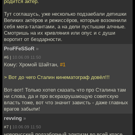
родится актер.
Тут соглашусь, уже несколько подзаебали детишки
Великих актёров и режиссёров, которые возомнили
себя мега-талантами, а на дели пустышки алчные.
Смотришь на их кривляния или опус и с души
воротит от бездарности.
ProFFeSSoR
»
#6 |
10.06.09 11:50
Кому: Хромой Шайтан,
#1
> Вот до чего Сталин кинематограф довёл!!!
Вот-вот! Только хотел сказать что про Сталина там
ни слова, да и про всеразрушающую советскую
власть тоже, вот что значит зависть - даже главных
врагов забыли!
revving
»
#7 |
10.06.09 11:50
новорусский подзаборный элитизм во всей красе.