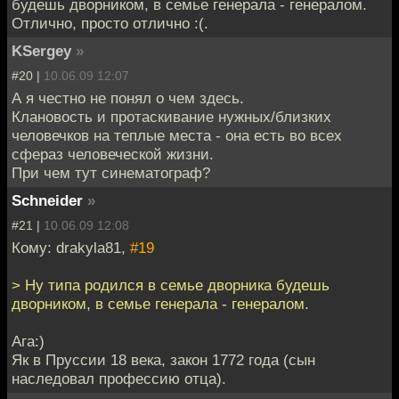
будешь дворником, в семье генерала - генералом.
Отлично, просто отлично :(.
KSergey
»
#20 |
10.06.09 12:07
А я честно не понял о чем здесь.
Клановость и протаскивание нужных/близких
человечков на теплые места - она есть во всех
сфераз человеческой жизни.
При чем тут синематограф?
Schneider
»
#21 |
10.06.09 12:08
Кому: drakyla81,
#19
> Ну типа родился в семье дворника будешь
дворником, в семье генерала - генералом.
Ага:)
Як в Пруссии 18 века, закон 1772 года (сын
наследовал профессию отца).