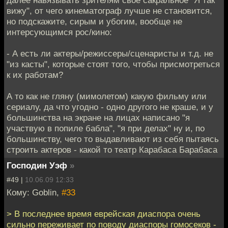
далее навязывать зрителям свое сакральное "Я так
вижу", от чего кинематограф лучше не становится,
но подскажите, сирым и убогим, вообще не
интерсующимся рос/кино:
- А есть ли актеры/режиссеры/сценаристы и т.д. не
"из касты", которые стоят того, чтобы присмотреться
к их работам?
А то как не гляну (мимолетом) какую фильму или
сериалу, да что угодно - одно другого не краше, и у
большинства на экране на лицах написано "я
участвую в попиле бабла", "я при делах" ну и, по
большинству, чего то выдавливают из себя пытаясь
строить актеров - какой то театр Карабаса Барабаса
Господин Уэф
»
#49 |
10.06.09 12:33
Кому: Goblin,
#33
> В последнее время еврейская диаспора очень
сильно переживает по поводу диаспоры гомосеков -