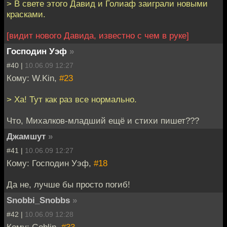
> В свете этого Давид и Голиаф заиграли новыми
красками.
[видит нового Давида, известно с чем в руке]
Господин Уэф
»
#40 |
10.06.09 12:27
Кому: W.Kin,
#23
> Ха! Тут как раз все нормально.
Что, Михалков-младший ещё и стихи пишет???
Джамшут
»
#41 |
10.06.09 12:27
Кому: Господин Уэф,
#18
Да не, лучше бы просто погиб!
Snobbi_Snobbs
»
#42 |
10.06.09 12:28
Кому: Goblin,
#33