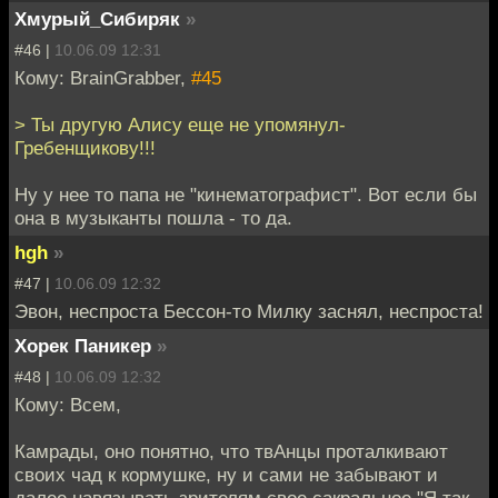
Хмурый_Сибиряк
»
#46 |
10.06.09 12:31
Кому: BrainGrabber,
#45
> Ты другую Алису еще не упомянул-
Гребенщикову!!!
Ну у нее то папа не "кинематографист". Вот если бы
она в музыканты пошла - то да.
hgh
»
#47 |
10.06.09 12:32
Эвон, неспроста Бессон-то Милку заснял, неспроста!
Хорек Паникер
»
#48 |
10.06.09 12:32
Кому: Всем,
Камрады, оно понятно, что твАнцы проталкивают
своих чад к кормушке, ну и сами не забывают и