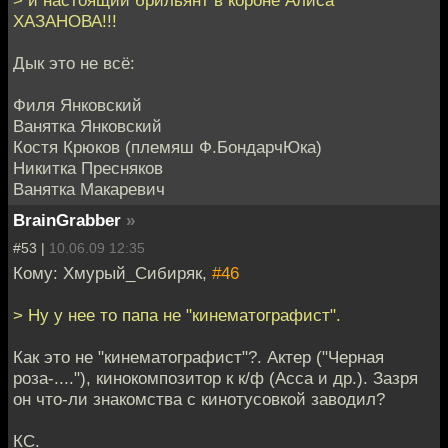
> и настоящий брильянт в короне Алиса
ХАЗАНОВА!!!
Дык это не всё:
Филя Янковский
Ванятка Янковский
Костя Крюков (племяш Ф.БондарчЮка)
Никитка Пресняков
Ванятка Макаревич
BrainGrabber
»
#53 |
10.06.09 12:35
Кому: Хмурый_Сибиряк,
#46
> Ну у нее то папа не "кинематографист".
Как это не "кинематографист"?. Актер ("Черная
роза-...."), кинокомпозитор к к/ф (Асса и др.). Зазря
он что-ли знакомства с кинотусовкой заводил?
КС.