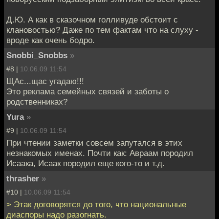
Д.Ю. А как в сказочном голливуде обстоит с
клановостью? Даже по тем фактам что на слуху -
вроде как очень бодро.
Snobbi_Snobbs
»
#8 |
10.06.09 11:54
ЩАс...щас угадаю!!!
Это реклама семейных связей и заботы о
родственниках?
Yura
»
#9 |
10.06.09 11:54
При чтении заметки совсем запутался в этих
незнакомых именах. Почти как: Авраам породил
Исаака, Исаак породил еще кого-то и т.д.
thrasher
»
#10 |
10.06.09 11:54
> Этак договорятся до того, что национальные
диаспоры надо разогнать.