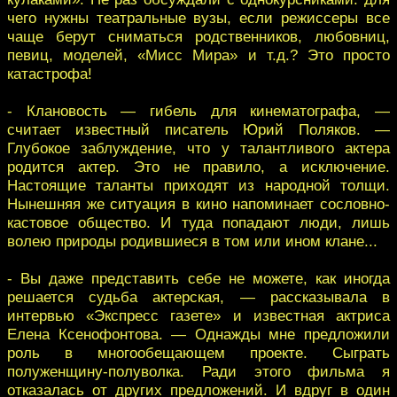
чего нужны театральные вузы, если режиссеры все
чаще берут сниматься родственников, любовниц,
певиц, моделей, «Мисс Мира» и т.д.? Это просто
катастрофа!
- Клановость — гибель для кинематографа, —
считает известный писатель Юрий Поляков. —
Глубокое заблуждение, что у талантливого актера
родится актер. Это не правило, а исключение.
Настоящие таланты приходят из народной толщи.
Нынешняя же ситуация в кино напоминает сословно-
кастовое общество. И туда попадают люди, лишь
волею природы родившиеся в том или ином клане...
- Вы даже представить себе не можете, как иногда
решается судьба актерская, — рассказывала в
интервью «Экспресс газете» и известная актриса
Елена Ксенофонтова. — Однажды мне предложили
роль в многообещающем проекте. Сыграть
полуженщину-полуволка. Ради этого фильма я
отказалась от других предложений. И вдруг в один