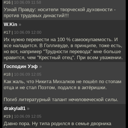
#16 |
10.06.09 11:58
Узнай Правду: носители творческой духовности -
против трудовых династий!!!
W.Kin
»
#17 |
10.06.09 12:00
Их нужно перевести на 100 % самоокупаемость. И
все наладится. В Голливуде, в принципе, тоже есть,
но вот, например "Трудности перевода" мне больше
нравится, чем "Крестный отец". При всем уважении.
Господин Уэф
»
#18 |
10.06.09 12:05
Как жаль, что Никита Михалков не пошёл по стопам
отца и не стал Поэтом, подался в актёришки.
Погиб литературный талант нечеловеческой силы.
drakyla81
»
#19 |
10.06.09 12:05
Давно пора. Ну типа родился в семье дворника