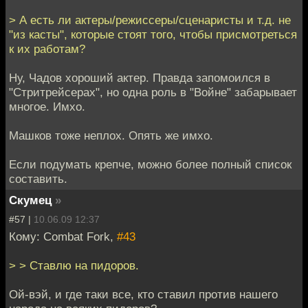
> А есть ли актеры/режиссеры/сценаристы и т.д. не
"из касты", которые стоят того, чтобы присмотреться
к их работам?
Ну, Чадов хороший актер. Правда запомоился в
"Стритрейсерах", но одна роль в "Войне" забарывает
многое. Имхо.
Машков тоже неплох. Опять же имхо.
Если подумать крепче, можно более полный список
составить.
Скумец
»
#57 |
10.06.09 12:37
Кому: Combat Fork,
#43
> > Ставлю на пидоров.
Ой-вэй, и где таки все, кто ставил против нашего