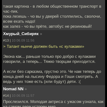
такая картина - в любом общественном транспорт в
час-пик.
пока лезешь - чо вы у дверей столпились, сволочи,
всем ехать надо!
как залез - чо вы прёте, автобус не резиновый!
Хмурый_Сибиряк
»
#13 |
10.06.09 11:56
> Талант нынче должен быть «с кулаками»
Эвона как... раньше только про добро с кулаками
говорили, а теперь... Тяжко творцам приходится.
А если без сарказма, грустно это. Че нам теперь до
конца дней на лысину Федора и Гоши смотреть. А
ведь у них тоже есть (или будут) дети. :(
Nomad NN
»
#14 |
10.06.09 11:57
Прослезился. Молодая актриса с ужасом узнала, как
на самом деле устроен мир.