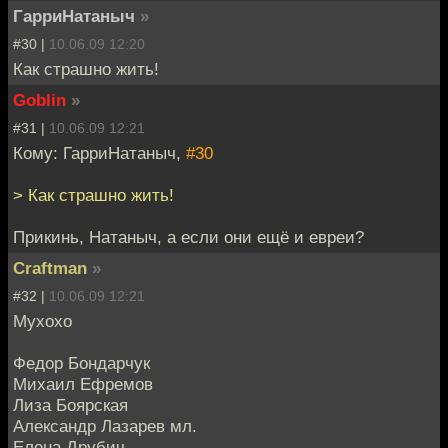
ГарриНатаныч
»
#30 |
10.06.09 12:20
Как страшно жить!
Goblin
»
#31 |
10.06.09 12:21
Кому: ГарриНатаныч,
#30
> Как страшно жить!
Прикинь, Натаныч, а если они ещё и евреи?
Craftman
»
#32 |
10.06.09 12:21
Мухохо
Федор Бондарчук
Михаил Ефремов
Лиза Боярская
Александр Лазарев мл.
Елена Друбич