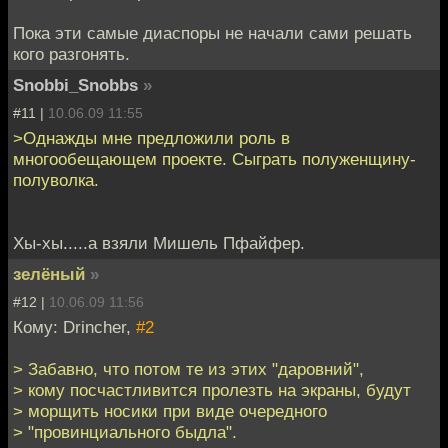
Пока эти самые диаспоры не начали сами решать
кого разгонять.
Snobbi_Snobbs
»
#11 |
10.06.09 11:55
>Однажды мне предложили роль в
многообещающем проекте. Сыграть полуженщину-
полуволка.
Хы-хы.....а взяли Мишель Пфайфер.
зелёный
»
#12 |
10.06.09 11:56
Кому: Drincher,
#2
> Забавно, что потом те из этих "даровний",
> кому посчастливится пролезть на экраны, будут
> морщить носики при виде очередного
> "провинциального быдла".