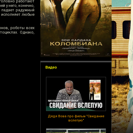
оголовно работают
ей у него, конечно,
а падает радужный
й исполняет любые
нов, роботы всех
оциклах. Однако,
Видео
Дядя Вова про фильм "Свидание
вслепую"