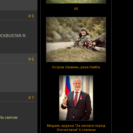
65
# 5
LOCKBUSTAR R-
# 6
Остров Сахалин, река Найба
# 7
 На святом
Медаль ордена "За заслуги перед
Отечеством" II степени