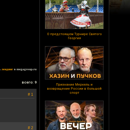
О предстоящем Турнире Святого
Георгия
ь
лендинг
в megagroup.ru
всего: 9
Признание Меркель и
возвращение России в большой
спорт
# 1
# 2