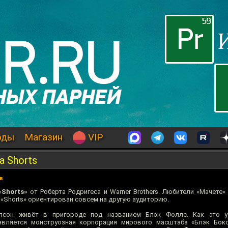
оды
Магазин
VIP
 Shorts
в
«Shorts»
от Роберта Родригеса и Warner Brothers. Любители «Мачете»
м «Shorts» ориентирован совсем на другую аудиторию.
мпсон живёт в пригороде под названием Блэк Фоллс. Как это 
является монструозная корпорация мирового масштаба «Блэк Бокс