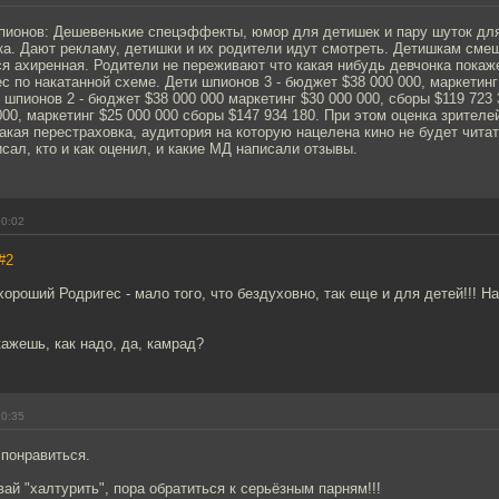
шпионов: Дешевенькие спецэффекты, юмор для детишек и пару шуток дл
ка. Дают рекламу, детишки и их родители идут смотреть. Детишкам сме
я ахиренная. Родители не переживают что какая нибудь девчонка покаже
с по накатанной схеме. Дети шпионов 3 - бюджет $38 000 000, маркетинг
и шпионов 2 - бюджет $38 000 000 маркетинг $30 000 000, сборы $119 723
000, маркетинг $25 000 000 сборы $147 934 180. При этом оценка зрителей
какая перестраховка, аудитория на которую нацелена кино не будет читат
сал, кто и как оценил, и какие МД написали отзывы.
10:02
#2
ехороший Родригес - мало того, что бездуховно, так еще и для детей!!! Н
ажешь, как надо, да, камрад?
10:35
понравиться.
вай "халтурить", пора обратиться к серьёзным парням!!!