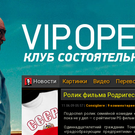
Картинки
Видео
Перев
Новости
Ролик фильма Родригеса
11.06.09 05:57 |
Consigliere
|
9 комментарие
Подоспел ролик семейной комедии
пока не у дел — с рейтингом PG филь
Одиннадцатилетний гражданин То
«градообразующим предприятием» 