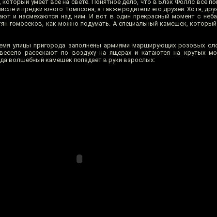
 который умеет всё на свете. Понятное дело, что в Блэк Фоллс все п
числе и предки юного Томпсона, а также родители его друзей. Хотя, друз
ают и насмехаются над ним. И вот в один прекрасный момент с неб
етян-гомосеков, как можно подумать. А специальный камешек, которы
ремя улицы пригорода заполнены армиями марширующих розовых сло
весело рассекают по воздуху на ящерах и катаются на крутых мот
гда волшебный камешек попадает в руки взрослых: