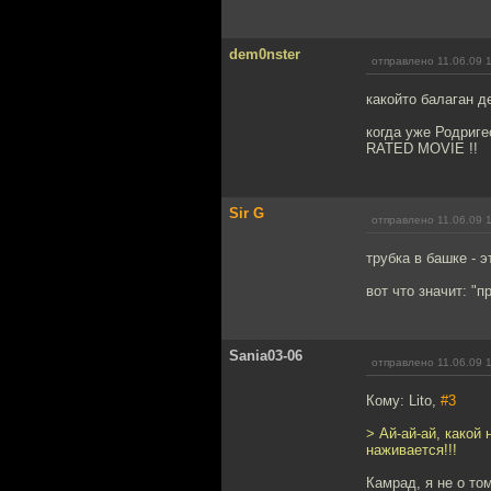
dem0nster
отправлено 11.06.09 
какойто балаган д
когда уже Родриг
RATED MOVIE !!
Sir G
отправлено 11.06.09 
трубка в башке - э
вот что значит: "
Sania03-06
отправлено 11.06.09 
Кому: Lito,
#3
> Ай-ай-ай, какой
наживается!!!
Камрад, я не о то