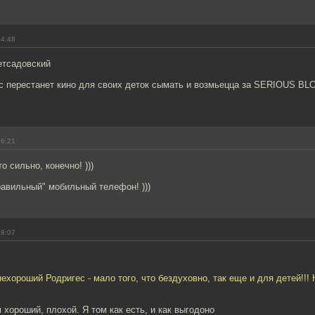
14:48
етсадовский
еc перестанет кино для своих деток сымать и возмьецца за SERIOUS B
16:21
то сильно, конечно! )))
правильный" мобильный телефон! )))
18:07
 нехороший Родригес - мало того, что бездуховно, так еще и для детей!!!
м хороший, плохой. Я том как есть, и как выгодоно