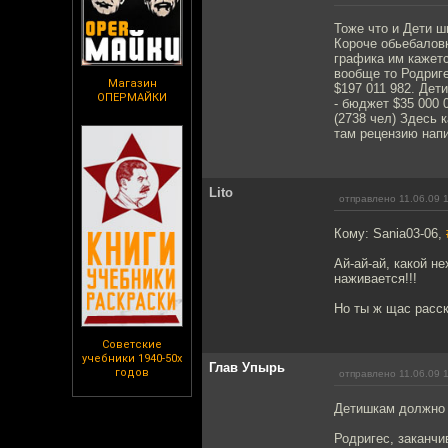
Тоже что и Дети 
Короче обьебалов
графика им кажетс
вообще то Родриге
Магазин
$197 011 982. Дет
ОПЕРМАЙКИ
- бюджет $35 000 
(2738 чел) Здесь 
там рецензию напи
Lito
отправлено 11.06.09 
Кому: Sania03-06,
Ай-ай-ай, какой н
наживается!!!
Но ты ж щас расск
Советские
учебники 1940-50х
Глав Упырь
годов
отправлено 11.06.09 
Детишкам должно 
Родригес, заканчи