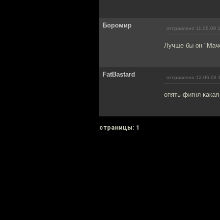
Боромир
отправлено 11.06.09 
Лучше бы он "Маче
FatBastard
отправлено 12.06.09 
опять фигня какая-т
cтраницы: 1