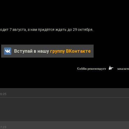
дит 7 августа, а нам придётся ждать до 29 октября.
Вступай в нашу
группу ВКонтакте
Goblin рекомендует
заказат
06:25
07:23