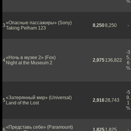
%
«Опасные пассажиры» (Sony)
3
8,250
8,250
-
Taking Pelham 123
-3
«Ночь в музее 2» (Fox)
5,
4
2,975
136,822
Night at the Museum 2
6
%
-5
«Затерянный мир» (Universal)
9,
5
2,916
28,743
Land of the Lost
1
%
«Представь себе» (Paramount)
6
1,825
1,825
-