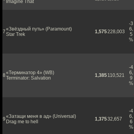
Imagine That
-3
«Звёздный путь» (Paramount)
6,
7
1,575
228,003
Star Trek
5
%
-4
«Терминатор 4» (WB)
6,
8
1,385
110,521
Terminator: Salvation
9
%
-4
«Затащи меня в ад» (Universal)
6,
9
1,375
32,657
Drag me to hell
6
%