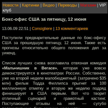
Новости
|
Картинки
|
Видео
|
Переводы
|
Магазин
|
VIP
клуб
Бокс-офис США за пятницу, 12 июня
13.06.09 22:51
|
Consigliere
|
13 комментариев
Поступили предварительные данные по бокс-офису
США за прошедшую пятницу, 12 июня. Также есть
прогнозы относительно общего положения дел за
уикенд.
Список лучших снова возглавила отвязная комедия
«Мальчишник в Вегасе»
, которая уже вовсю
демонстрируется в кинотеатрах России. Собственно,
уже на второй неделе малобюджетный (затрачено $35
млн) фильм Тодда Филлипса прыгнет за 100
миллионную отметку и вторую же неделю подряд
финиширует в США первым. Вот что творит
отличный сценарий и грамотный кастинг.
Поступающие отзывы на неё — сугубо