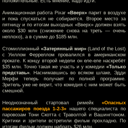
положительные. Есть мнение, надо идти.
Анимационная работа Pixar
«Вверх»
парит в воздухе
и пока спускаться не собирается. Второе место за
пятницу и по итогам выходных «Вверх» должен взять
около $30 млн (снижение снова на треть — очень
неплохо), а в сумме до $185 млн.
Стомиллионный
«Затерянный мир»
(Land of the Lost)
с Уиллом Ферреллом провалился в американском
прокате. К концу второй недели он еле-еле наскребёт
$35 млн. Точно такая же участь и у комедии
«Только
представь»
. Наснимавшись во всяком шлаке, Эдди
Мерфи теперь получает по полной программе.
Зритель уже не верит, что комедия с ним может быть
смешной.
Неоднозначный стартовал римейк
«Опасных
пассажиров поезда 1-2-3»
нашего специалиста по
паровозам Тони Скотта с Траволтой и Вашингтоном.
Критики и зрители встретили фильм прохладно. По
итогам фильм должен набрать $26 млн.