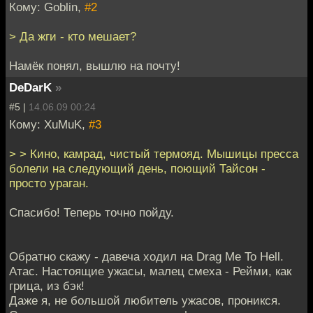
Кому: Goblin,
#2
> Да жги - кто мешает?
Намёк понял, вышлю на почту!
DeDarK
»
#5 |
14.06.09 00:24
Кому: XuMuK,
#3
> > Кино, камрад, чистый термояд. Мышицы пресса
болели на следующий день, поющий Тайсон -
просто ураган.
Спасибо! Теперь точно пойду.
Обратно скажу - давеча ходил на Drag Me To Hell.
Атас. Настоящие ужасы, малец смеха - Рейми, как
грица, из бэк!
Даже я, не большой любитель ужасов, проникся.