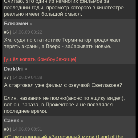
Считаю, это один из немногих фильмов за
последнии годы, просмотр которого в кинотеатре
реально имеет большой смысл.
Блюзмен
»
#6 |
14.06.09 03:22
Хм, судя по статистике Терминатор продолжает
терять экраны, а Вверх - забарывать новые.
[ушёл копать бомбоубежище]
DarkUri
»
#7 |
14.06.09 04:38
А стартовал уже фильм с озвучкой Светлакова?
Блин, названия не помню(анонс по ящику видел),
вот он, зараза, в Прожекторе и не появлялся
последнее время.
Санек
»
#8 |
14.06.09 08:51
>Стомиллионный «Затерянный мир» (Land of the