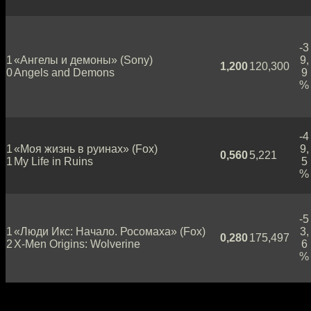
-3
1
«Ангелы и демоны» (Sony)
9,
1,200
120,300
0
Angels and Demons
9
%
-4
1
«Моя жизнь в руинах» (Fox)
9,
0,560
5,221
1
My Life in Ruins
5
%
-5
1
«Люди Икс: Начало. Росомаха» (Fox)
3,
0,280
175,497
2
X-Men Origins: Wolverine
6
%