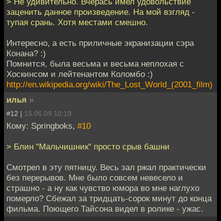
> Не удивительно. Вчерась имел удовольствие
заценить данное произведение. На мой взгляд -
тупая срань. Хотя местами смешно.
Интересно, а есть приличные экранизации сэра
Конана? :)
Помнится, была весьма и весьма неплохая с
Хоскинсом и лейтенантом Коломбо :)
http://en.wikipedia.org/wiki/The_Lost_World_(2001_film)
илья
»
#12 |
15.06.09 10:19
Кому: Springboks,
#10
> Блин "Мальчишник" просто срыв башни
Смотрел в эту пятницу. Весь зал ржал практически
без перерывов. Мне было совсем невесело и
страшно - а ну как чувство юмора во мне наглухо
померло? Сбежал за тридцать-сорок минут до конца
фильма. Поющего Тайсона видел в ролике - ужас.