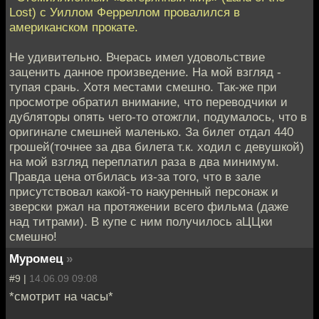
Lost) с Уиллом Ферреллом провалился в
американском прокате.
Не удивительно. Вчерась имел удовольствие
заценить данное произведение. На мой взгляд -
тупая срань. Хотя местами смешно. Так-же при
просмотре обратил внимание, что переводчики и
дубляторы опять чего-то отожгли, подумалось, что в
оригинале смешней маленько. За билет отдал 440
грошей(точнее за два билета т.к. ходил с девушкой)
на мой взгляд переплатил раза в два минимум.
Правда цена отбилась из-за того, что в зале
присутствовал какой-то накуренный персонаж и
зверски ржал на протяжении всего фильма (даже
над титрами). В купе с ним получилось аЦЦки
смешно!
Муромец
»
#9 |
14.06.09 09:08
*смотрит на часы*