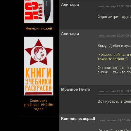
Алигьери
отправлено 19.06.09 
Один хитрит, друг
Империя ножей
Алигьери
отправлено 19.06.09 
Кому: Добро с ку
> Хьюго сейчас в 
такое телефон :)
Он считает, что о
симки... так что п
Мрачное Нечто
отправлено 19.06.09 
Советские
Вот нубасы, в фейс
учебники 1940-50х
годов
Kommienezuspadt
отправлено 19.06.09 
Агент Элронд Смит