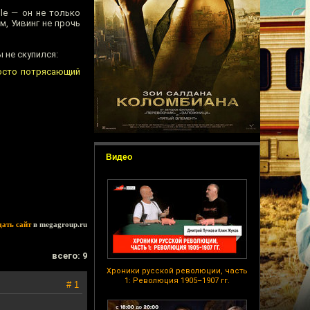
ole — он не только
м, Уивинг не прочь
 не скупился:
росто потрясающий
Видео
дать сайт
в megagroup.ru
всего: 9
Хроники русской революции, часть
1: Революция 1905–1907 гг.
# 1