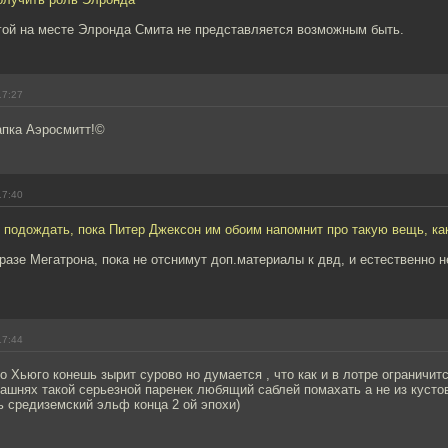
угой на месте Элронда Смита не представляется возможным быть.
17:27
апка Аэросмитт!©
17:40
 подождать, пока Питер Джексон им обоим напомнит про такую вещь, ка
разе Мегатрона, пока не отснимут доп.материалы к двд, и естественно н
17:44
о Хьюго конешь зырит сурово но думается , что как и в лотре ограничи
ашнях такой серьезной паренек любящий саблей помахать а не из кустов
 средиземский эльф конца 2 ой эпохи)