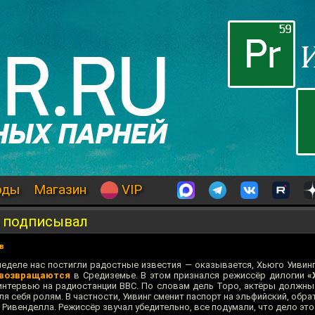
оды
Магазин
VIP
е подписывал
в
еделе нас постигли радостные известия — оказывается, Хьюго Уивинг
возвращаются
в Средиземье. В этом признался режиссёр дилогии
«
интервью на радиостанции BBC. По словам дель Торо, актёры должны 
я себя ролям. В частности, Уивинг сменит паспорт на эльфийский, обра
 Ривенделла. Режиссёр звучал убедительно, все подумали, что дело эт