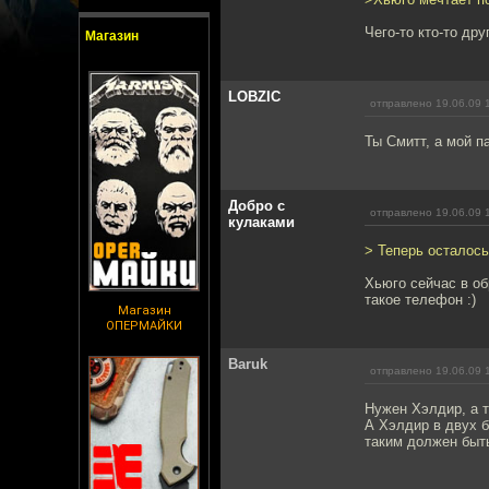
Чего-то кто-то др
Магазин
LOBZIC
отправлено 19.06.09 
Ты Смитт, а мой п
Добро с
отправлено 19.06.09 
кулаками
> Теперь осталось
Хьюго сейчас в об
такое телефон :)
Магазин
ОПЕРМАЙКИ
Baruk
отправлено 19.06.09 
Нужен Хэлдир, а т
А Хэлдир в двух б
таким должен быть