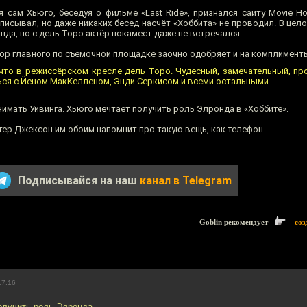
я сам Хьюго, беседуя о фильме «Last Ride», признался сайту Movie H
дписывал, но даже никаких бесед насчёт «Хоббита» не проводил. В цело
нда, но с дель Торо актёр покамест даже не встречался.
ор главного по съёмочной площадке заочно одобряет и на комплименты
 что в режиссёрском кресле дель Торо. Чудесный, замечательный, п
ться с Йеном МакКелленом, Энди Серкисом и всеми остальными…
нимать Уивинга. Хьюго мечтает получить роль Элронда в «Хоббите».
тер Джексон им обоим напомнит про такую вещь, как телефон.
Подписывайся на наш
канал в Telegram
Goblin рекомендует
соз
17:16
олучить роль Элронда