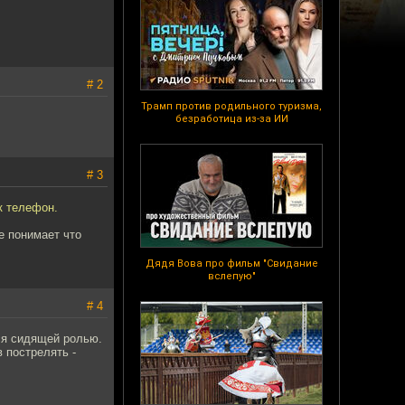
# 2
Трамп против родильного туризма,
безработица из-за ИИ
# 3
к телефон.
е понимает что
Дядя Вова про фильм "Свидание
вслепую"
# 4
тся сидящей ролью.
 пострелять -