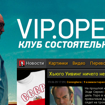
Картинки
Видео
Перев
Новости
Хьюго Уивинг ничего н
19.06.09 17:09 |
Consigliere
|
9 комментарие
На прошлой н
Энди Серкис
дель Торо в 
привычным дл
сядет на трон