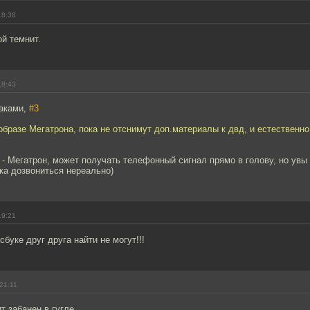
18:38
ой темнит.
18:43
лаками,
#3
образе Мегатрона, пока не отснимут доп.материалы к двд, и естественно
н - Мегатрон, может получать телефонный сигнал прямо в голову, но увы 
ока дозвониться нереально)
19:21
буке друг друга найти не могут!!!
21:11
 забанен в гугле.