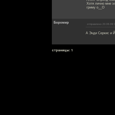
Хотя лично мне э
гриму о__О
Боромир
отправлено 20.06.09 
А Энди Серкис и 
cтраницы: 1