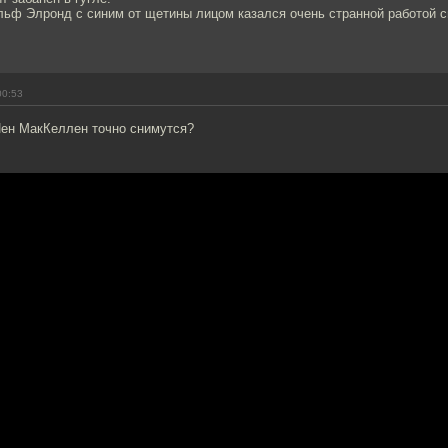
льф Элронд с синим от щетины лицом казался очень странной работой с
00:53
Йен МакКеллен точно снимутся?