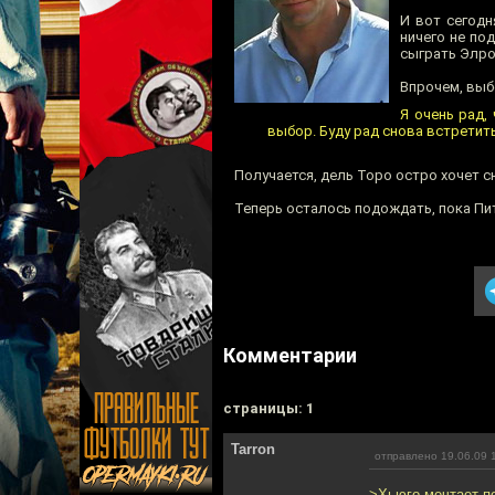
И вот сегодн
ничего не по
сыграть Элро
Впрочем, выб
Я очень рад,
выбор. Буду рад снова встрети
Получается, дель Торо остро хочет с
Теперь осталось подождать, пока Пи
Комментарии
cтраницы: 1
Tarron
отправлено 19.06.09 
>Хьюго мечтает п