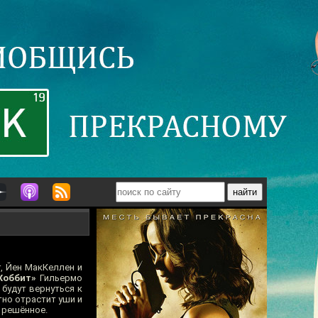
, Йен МакКеллен и
Хоббит»
Гильермо
будут вернуться к
тно отрастит уши и
о решённое.