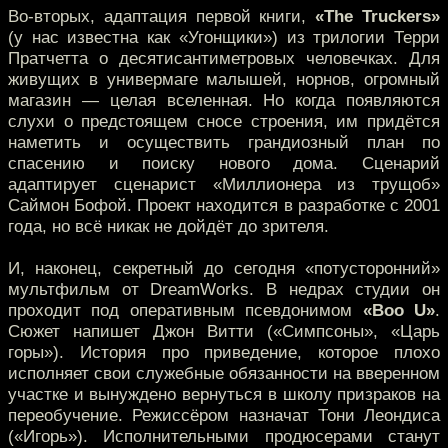
Во-вторых, адаптация первой книги,
«The Truckers»
(у нас известна как «Угонщики») из трилогии Терри
Пратчетта о десятисантиметровых человечках. Для
живущих в универмаге малышей, норнов, огромный
магазин — целая вселенная. Но когда появляются
слухи о предстоящем сносе строения, им придётся
наметить и осуществить грандиозный план по
спасению и поиску нового дома. Сценарий
адаптирует сценарист «Миллионера из трущоб»
Саймон Бофой. Проект находится в разработке с 2001
года, но всё никак не дойдёт до зрителя.
И, наконец, секретный до сегодня «потусторонний»
мультфильм от DreamWorks. В недрах студии он
проходит под оперативным псевдонимом
«Boo U»
.
Сюжет напишет Джон Витти («Симпсоны», «Царь
горы»). История про приведение, которое плохо
исполняет свои служебные обязанности на вверенном
участке и вынуждено вернуться в школу призраков на
переобучение. Режиссёром назначат Тони Леондиса
(«Игорь»). Исполнительными продюсерами станут