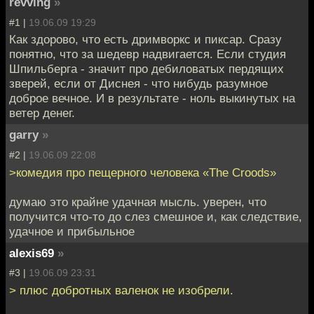
revving
»
#1 |
19.06.09 19:29
Как здорово, что есть дримворкс и пиксар. Сразу
понятно, что за шедевр надвигается. Если студия
Шпильберга - значит про дебиловатых пердящих
зверей, если от Диснея - что нибудь разумное
доброе вечное. И в результате - ноль выкинутых на
ветер денег.
garry
»
#2 |
19.06.09 22:08
>комедия про пещерного человека «The Croods»
думаю это крайне удачная мысль. уверен, что
получится что-то до слез смешное и, как следствие,
удачное и прибыльное
alexis69
»
#3 |
19.06.09 23:31
> плюс добротных валенок не изобрели.