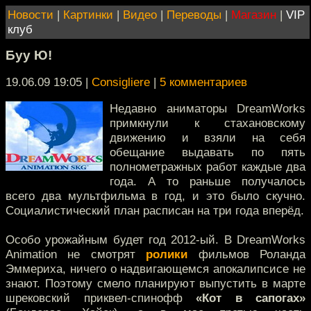
Новости
|
Картинки
|
Видео
|
Переводы
|
Магазин
|
VIP
клуб
Буу Ю!
19.06.09 19:05
|
Consigliere
|
5 комментариев
Недавно аниматоры DreamWorks
примкнули к стахановскому
движению и взяли на себя
обещание выдавать по пять
полнометражных работ каждые два
года. А то раньше получалось
всего два мультфильма в год, и это было скучно.
Социалистический план расписан на три года вперёд.
Особо урожайным будет год 2012-ый. В DreamWorks
Animation не смотрят
ролики
фильмов Роланда
Эммериха, ничего о надвигающемся апокалипсисе не
знают. Поэтому смело планируют выпустить в марте
шрековский приквел-спинофф
«Кот в сапогах»