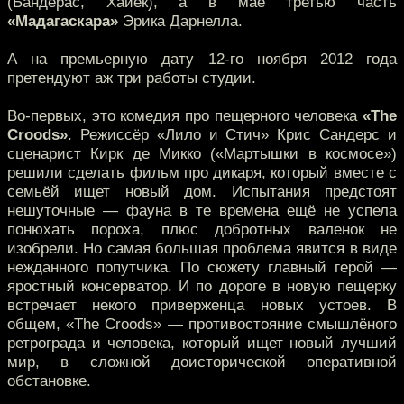
(Бандерас, Хайек), а в мае третью часть
«Мадагаскара»
Эрика Дарнелла.
А на премьерную дату 12-го ноября 2012 года
претендуют аж три работы студии.
Во-первых, это комедия про пещерного человека
«The
Croods»
. Режиссёр «Лило и Стич» Крис Сандерс и
сценарист Кирк де Микко («Мартышки в космосе»)
решили сделать фильм про дикаря, который вместе с
семьёй ищет новый дом. Испытания предстоят
нешуточные — фауна в те времена ещё не успела
понюхать пороха, плюс добротных валенок не
изобрели. Но самая большая проблема явится в виде
нежданного попутчика. По сюжету главный герой —
яростный консерватор. И по дороге в новую пещерку
встречает некого приверженца новых устоев. В
общем, «The Croods» — противостояние смышлёного
ретрограда и человека, который ищет новый лучший
мир, в сложной доисторической оперативной
обстановке.